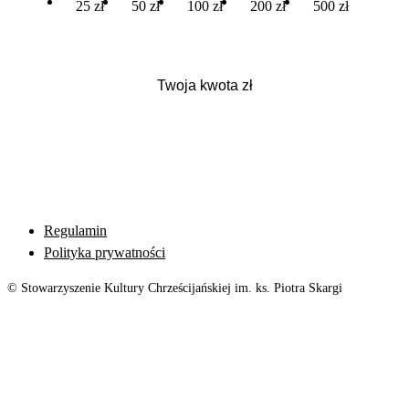
25 zł
50 zł
100 zł
200 zł
500 zł
Regulamin
Polityka prywatności
© Stowarzyszenie Kultury Chrześcijańskiej im. ks. Piotra Skargi