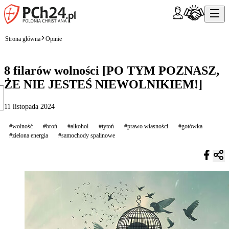
Strona główna
Opinie
8 filarów wolności [PO TYM POZNASZ,
ŻE NIE JESTEŚ NIEWOLNIKIEM!]
11 listopada 2024
#wolność
#broń
#alkohol
#tytoń
#prawo własności
#gotówka
#zielona energia
#samochody spalinowe