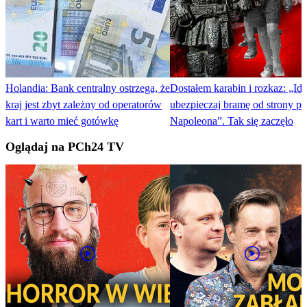
Holandia: Bank centralny ostrzega, że
Dostałem karabin i rozkaz: „Idź
kraj jest zbyt zależny od operatorów
ubezpieczaj bramę od strony pl
kart i warto mieć gotówkę
Napoleona”. Tak się zaczęło
Oglądaj na PCh24 TV