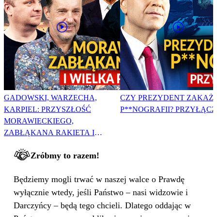
GADOWSKI, WARZECHA,
CZY PREZYDENT ZAKAŻ
KARPIEL: PRZYSZŁOŚĆ
P**NOGRAFII? PRZYŁĄCZ 
MORAWIECKIEGO,
ZABŁĄKANA RAKIETA I
WIELKA PODMIANA
Zróbmy to razem!
Będziemy mogli trwać w naszej walce o Prawdę
wyłącznie wtedy, jeśli Państwo – nasi widzowie i
Darczyńcy – będą tego chcieli. Dlatego oddając w