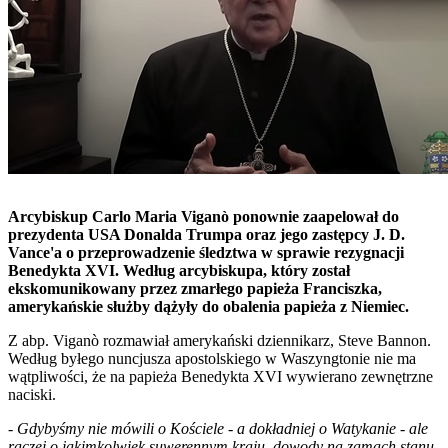
Arcybiskup Carlo Maria Viganò ponownie zaapelował do
prezydenta USA Donalda Trumpa oraz jego zastępcy J. D.
Vance'a o przeprowadzenie śledztwa w sprawie rezygnacji
Benedykta XVI. Według arcybiskupa, który został
ekskomunikowany przez zmarłego papieża Franciszka,
amerykańskie służby dążyły do obalenia papieża z Niemiec.
Z abp. Viganò rozmawiał amerykański dziennikarz, Steve Bannon.
Według byłego nuncjusza apostolskiego w Waszyngtonie nie ma
wątpliwości, że na papieża Benedykta XVI wywierano zewnętrzne
naciski.
-
Gdybyśmy nie mówili o Kościele - a dokładniej o Watykanie - ale
raczej o jakimkolwiek suwerennym kraju, dowody na zamach stanu