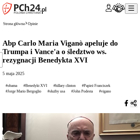
Strona główna
Opinie
Abp Carlo Maria Viganò apeluje do
Trumpa i Vance'a o śledztwo ws.
rezygnacji Benedykta XVI
5 maja 2025
#obama
#Benedykt XVI
#hillary clinton
#Papież Franciszek
#Jorge Mario Bergoglio
#służby usa
#John Podesta
#vigano