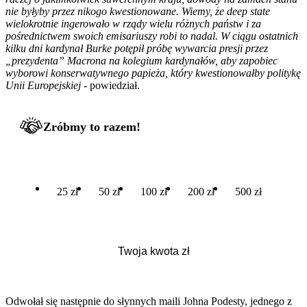
nie byłyby przez nikogo kwestionowane. Wiemy, że deep state
wielokrotnie ingerowało w rządy wielu różnych państw i za
pośrednictwem swoich emisariuszy robi to nadal. W ciągu ostatnich
kilku dni kardynał Burke potępił próbę wywarcia presji przez
„prezydenta” Macrona na kolegium kardynałów, aby zapobiec
wyborowi konserwatywnego papieża, który kwestionowałby politykę
Unii Europejskiej
- powiedział.
Zróbmy to razem!
25 zł
50 zł
100 zł
200 zł
500 zł
Odwołał się następnie do słynnych maili Johna Podesty, jednego z