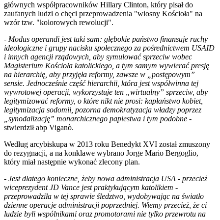
głównych współpracowników Hillary Clinton, który pisał do
zaufanych ludzi o chęci przeprowadzenia "wiosny Kościoła" na
wzór tzw. "kolorowych rewolucji".
-
Modus operandi jest taki sam: głębokie państwo finansuje ruchy
ideologiczne i grupy nacisku społecznego za pośrednictwem USAID
i innych agencji rządowych, aby symulować sprzeciw wobec
Magisterium Kościoła katolickiego, a tym samym wywierać presję
na hierarchię, aby przyjęła reformy, zawsze w „postępowym”
sensie. Jednocześnie część hierarchii, która jest współwinna tej
wywrotowej operacji, wykorzystuje ten „wirtualny” sprzeciw, aby
legitymizować reformy, o które nikt nie prosi: kapłaństwo kobiet,
legitymizacja sodomii, pozorna demokratyzacja władzy poprzez
„synodalizację” monarchicznego papiestwa i tym podobne
-
stwierdził abp Viganò.
Według arcybiskupa w 2013 roku Benedykt XVI został zmuszony
do rezygnacji, a na konklawe wybrano Jorge Mario Bergoglio,
który miał następnie wykonać zlecony plan.
-
Jest dlatego konieczne, żeby nowa administracja USA - przecież
wiceprezydent JD Vance jest praktykującym katolikiem -
przeprowadziła w tej sprawie śledztwo, wydobywając na światło
dzienne operacje administracji poprzedniej. Wiemy przecież, że ci
ludzie byli wspólnikami oraz promotorami nie tylko przewrotu na