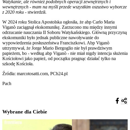
Watykanie, ale również podobnych operacji zewnętrznych i
wewnętrznych - mam na myśli przede wszystkim oszustwo wyborcze
z 2020 roku
- stwierdził.
W 2024 roku Stolica Apostolska ogłosiła, że abp Carlo Maria
Viganò zaciągnął ekskomunikę. Zarzucono mu między innymi
odrzucanie nauczania II Soboru Watykańskiego. Główną przyczyną
ekskomuniki było jednak publiczne nawoływanie do
wypowiedzenia posłuszeństwa Franciszkowi. Abp Viganò
utrzymywał, że Jorge Mario Bergoglio nie był prawdziwym
papieżem, bo - według abp Viganò - nie miał nigdy intencja służenia
Kościołowi jako papież, od początku pragnąc działać tylko na
szkodę Kościoła.
Źródła: marcotosatti.com, PCh24.pl
Pach
Wybrane dla Ciebie