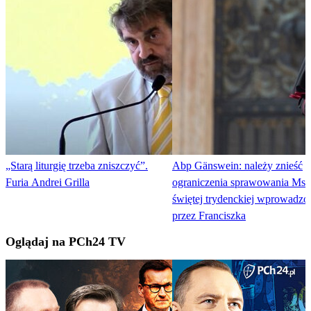
„Starą liturgię trzeba zniszczyć”.
Abp Gänswein: należy znieść
Furia Andrei Grilla
ograniczenia sprawowania Msz
świętej trydenckiej wprowadzo
przez Franciszka
Oglądaj na PCh24 TV