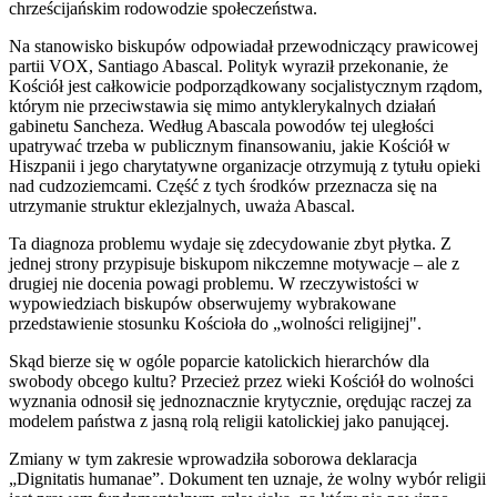
chrześcijańskim rodowodzie społeczeństwa.
Na stanowisko biskupów odpowiadał przewodniczący prawicowej
partii VOX, Santiago Abascal. Polityk wyraził przekonanie, że
Kościół jest całkowicie podporządkowany socjalistycznym rządom,
którym nie przeciwstawia się mimo antyklerykalnych działań
gabinetu Sancheza. Według Abascala powodów tej uległości
upatrywać trzeba w publicznym finansowaniu, jakie Kościół w
Hiszpanii i jego charytatywne organizacje otrzymują z tytułu opieki
nad cudzoziemcami. Część z tych środków przeznacza się na
utrzymanie struktur eklezjalnych, uważa Abascal.
Ta diagnoza problemu wydaje się zdecydowanie zbyt płytka. Z
jednej strony przypisuje biskupom nikczemne motywacje – ale z
drugiej nie docenia powagi problemu. W rzeczywistości w
wypowiedziach biskupów obserwujemy wybrakowane
przedstawienie stosunku Kościoła do „wolności religijnej".
Skąd bierze się w ogóle poparcie katolickich hierarchów dla
swobody obcego kultu? Przecież przez wieki Kościół do wolności
wyznania odnosił się jednoznacznie krytycznie, orędując raczej za
modelem państwa z jasną rolą religii katolickiej jako panującej.
Zmiany w tym zakresie wprowadziła soborowa deklaracja
„Dignitatis humanae”. Dokument ten uznaje, że wolny wybór religii