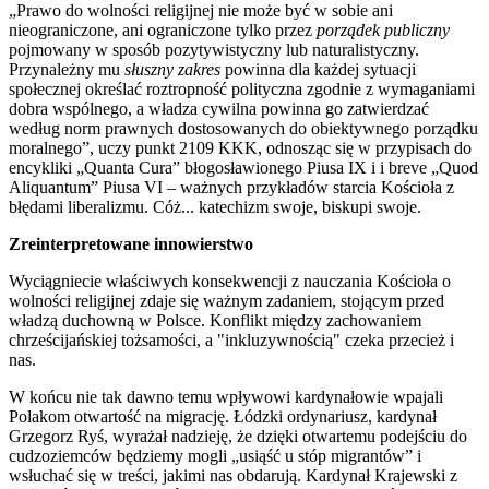
„Prawo do wolności religijnej nie może być w sobie ani
nieograniczone, ani ograniczone tylko przez
porządek publiczny
pojmowany w sposób pozytywistyczny lub naturalistyczny.
Przynależny mu
słuszny zakres
powinna dla każdej sytuacji
społecznej określać roztropność polityczna zgodnie z wymaganiami
dobra wspólnego, a władza cywilna powinna go zatwierdzać
według norm prawnych dostosowanych do obiektywnego porządku
moralnego”, uczy punkt 2109 KKK, odnosząc się w przypisach do
encykliki „Quanta Cura” błogosławionego Piusa IX i i breve „Quod
Aliquantum” Piusa VI – ważnych przykładów starcia Kościoła z
błędami liberalizmu. Cóż... katechizm swoje, biskupi swoje.
Zreinterpretowane innowierstwo
Wyciągniecie właściwych konsekwencji z nauczania Kościoła o
wolności religijnej zdaje się ważnym zadaniem, stojącym przed
władzą duchowną w Polsce. Konflikt między zachowaniem
chrześcijańskiej tożsamości, a "inkluzywnością" czeka przecież i
nas.
W końcu nie tak dawno temu wpływowi kardynałowie wpajali
Polakom otwartość na migrację. Łódzki ordynariusz, kardynał
Grzegorz Ryś, wyrażał nadzieję, że dzięki otwartemu podejściu do
cudzoziemców będziemy mogli „usiąść u stóp migrantów” i
wsłuchać się w treści, jakimi nas obdarują. Kardynał Krajewski z