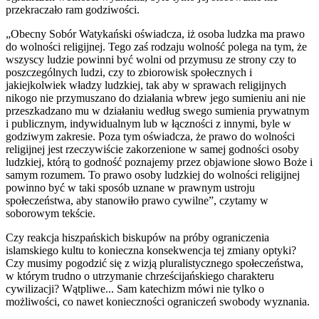
przekraczało ram godziwości.
„Obecny Sobór Watykański oświadcza, iż osoba ludzka ma prawo
do wolności religijnej. Tego zaś rodzaju wolność polega na tym, że
wszyscy ludzie powinni być wolni od przymusu ze strony czy to
poszczególnych ludzi, czy to zbiorowisk społecznych i
jakiejkolwiek władzy ludzkiej, tak aby w sprawach religijnych
nikogo nie przymuszano do działania wbrew jego sumieniu ani nie
przeszkadzano mu w działaniu według swego sumienia prywatnym
i publicznym, indywidualnym lub w łączności z innymi, byle w
godziwym zakresie. Poza tym oświadcza, że prawo do wolności
religijnej jest rzeczywiście zakorzenione w samej godności osoby
ludzkiej, którą to godność poznajemy przez objawione słowo Boże i
samym rozumem. To prawo osoby ludzkiej do wolności religijnej
powinno być w taki sposób uznane w prawnym ustroju
społeczeństwa, aby stanowiło prawo cywilne”, czytamy w
soborowym tekście.
Czy reakcja hiszpańskich biskupów na próby ograniczenia
islamskiego kultu to konieczna konsekwencja tej zmiany optyki?
Czy musimy pogodzić się z wizją pluralistycznego społeczeństwa,
w którym trudno o utrzymanie chrześcijańskiego charakteru
cywilizacji? Wątpliwe... Sam katechizm mówi nie tylko o
możliwości, co nawet konieczności ograniczeń swobody wyznania.