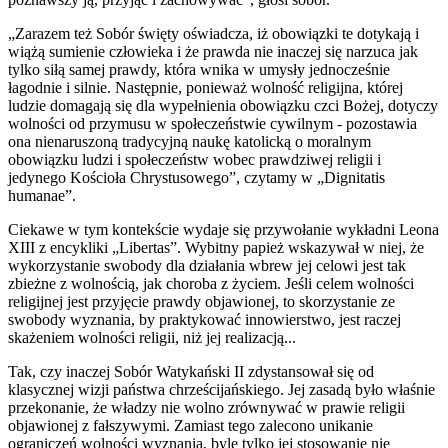
„Zarazem też Sobór święty oświadcza, iż obowiązki te dotykają i
wiążą sumienie człowieka i że prawda nie inaczej się narzuca jak
tylko siłą samej prawdy, która wnika w umysły jednocześnie
łagodnie i silnie. Następnie, ponieważ wolność religijna, której
ludzie domagają się dla wypełnienia obowiązku czci Bożej, dotyczy
wolności od przymusu w społeczeństwie cywilnym - pozostawia
ona nienaruszoną tradycyjną naukę katolicką o moralnym
obowiązku ludzi i społeczeństw wobec prawdziwej religii i
jedynego Kościoła Chrystusowego”, czytamy w „Dignitatis
humanae”.
Ciekawe w tym kontekście wydaje się przywołanie wykładni Leona
XIII z encykliki „Libertas”. Wybitny papież wskazywał w niej, że
wykorzystanie swobody dla działania wbrew jej celowi jest tak
zbieżne z wolnością, jak choroba z życiem. Jeśli celem wolności
religijnej jest przyjęcie prawdy objawionej, to skorzystanie ze
swobody wyznania, by praktykować innowierstwo, jest raczej
skażeniem wolności religii, niż jej realizacją...
Tak, czy inaczej Sobór Watykański II zdystansował się od
klasycznej wizji państwa chrześcijańskiego. Jej zasadą było właśnie
przekonanie, że władzy nie wolno zrównywać w prawie religii
objawionej z fałszywymi. Zamiast tego zalecono unikanie
ograniczeń wolności wyznania, byle tylko jej stosowanie nie