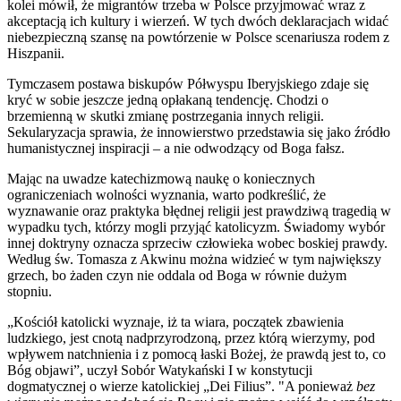
kolei mówił, że migrantów trzeba w Polsce przyjmować wraz z
akceptacją ich kultury i wierzeń. W tych dwóch deklaracjach widać
niebezpieczną szansę na powtórzenie w Polsce scenariusza rodem z
Hiszpanii.
Tymczasem postawa biskupów Półwyspu Iberyjskiego zdaje się
kryć w sobie jeszcze jedną opłakaną tendencję. Chodzi o
brzemienną w skutki zmianę postrzegania innych religii.
Sekularyzacja sprawia, że innowierstwo przedstawia się jako źródło
humanistycznej inspiracji – a nie odwodzący od Boga fałsz.
Mając na uwadze katechizmową naukę o koniecznych
ograniczeniach wolności wyznania, warto podkreślić, że
wyznawanie oraz praktyka błędnej religii jest prawdziwą tragedią w
wypadku tych, którzy mogli przyjąć katolicyzm. Świadomy wybór
innej doktryny oznacza sprzeciw człowieka wobec boskiej prawdy.
Według św. Tomasza z Akwinu można widzieć w tym największy
grzech, bo żaden czyn nie oddala od Boga w równie dużym
stopniu.
„Kościół katolicki wyznaje, iż ta wiara, początek zbawienia
ludzkiego, jest cnotą nadprzyrodzoną, przez którą wierzymy, pod
wpływem natchnienia i z pomocą łaski Bożej, że prawdą jest to, co
Bóg objawi”, uczył Sobór Watykański I w konstytucji
dogmatycznej o wierze katolickiej „Dei Filius”. "A ponieważ
bez