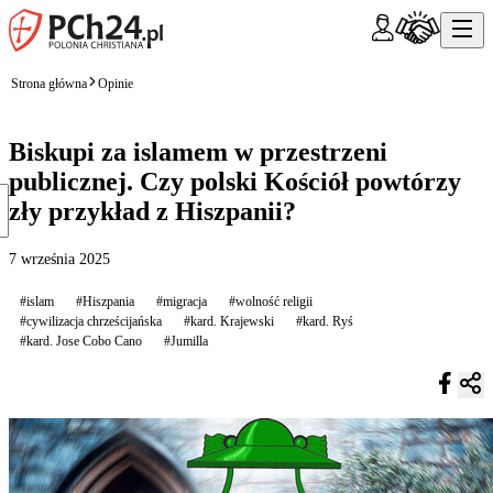
Strona główna
Opinie
Biskupi za islamem w przestrzeni
publicznej. Czy polski Kościół powtórzy
zły przykład z Hiszpanii?
7 września 2025
#islam
#Hiszpania
#migracja
#wolność religii
#cywilizacja chrześcijańska
#kard. Krajewski
#kard. Ryś
#kard. Jose Cobo Cano
#Jumilla