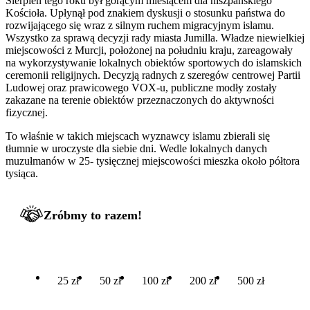
Sierpień tego roku był gorącym miesiącem dla hiszpańskiego
Kościoła. Upłynął pod znakiem dyskusji o stosunku państwa do
rozwijającego się wraz z silnym ruchem migracyjnym islamu.
Wszystko za sprawą decyzji rady miasta Jumilla. Władze niewielkiej
miejscowości z Murcji, położonej na południu kraju, zareagowały
na wykorzystywanie lokalnych obiektów sportowych do islamskich
ceremonii religijnych. Decyzją radnych z szeregów centrowej Partii
Ludowej oraz prawicowego VOX-u, publiczne modły zostały
zakazane na terenie obiektów przeznaczonych do aktywności
fizycznej.
To właśnie w takich miejscach wyznawcy islamu zbierali się
tłumnie w uroczyste dla siebie dni. Wedle lokalnych danych
muzułmanów w 25- tysięcznej miejscowości mieszka około półtora
tysiąca.
Zróbmy to razem!
25 zł
50 zł
100 zł
200 zł
500 zł