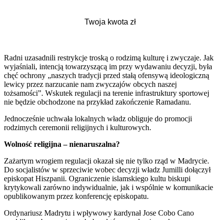
Radni uzasadnili restrykcje troską o rodzimą kulturę i zwyczaje. Jak
wyjaśniali, intencją towarzyszącą im przy wydawaniu decyzji, była
chęć ochrony „naszych tradycji przed stałą ofensywą ideologiczną
lewicy przez narzucanie nam zwyczajów obcych naszej
tożsamości”. Wskutek regulacji na terenie infrastruktury sportowej
nie będzie obchodzone na przykład zakończenie Ramadanu.
Jednocześnie uchwała lokalnych władz obliguje do promocji
rodzimych ceremonii religijnych i kulturowych.
Wolność religijna – nienaruszalna?
Zażartym wrogiem regulacji okazał się nie tylko rząd w Madrycie.
Do socjalistów w sprzeciwie wobec decyzji władz Jumilli dołączył
episkopat Hiszpanii. Ograniczenie islamskiego kultu biskupi
krytykowali zarówno indywidualnie, jak i wspólnie w komunikacie
opublikowanym przez konferencję episkopatu.
Ordynariusz Madrytu i wpływowy kardynał Jose Cobo Cano