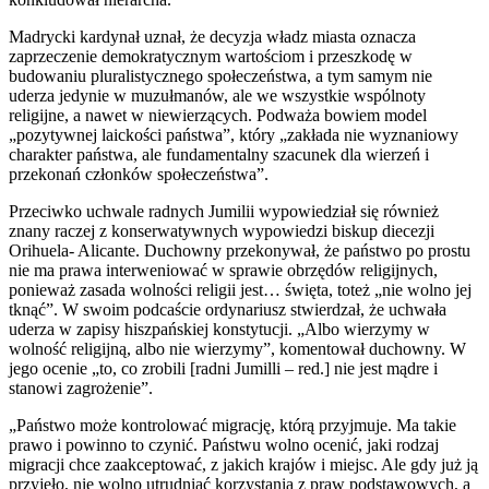
Madrycki kardynał uznał, że decyzja władz miasta oznacza
zaprzeczenie demokratycznym wartościom i przeszkodę w
budowaniu pluralistycznego społeczeństwa, a tym samym nie
uderza jedynie w muzułmanów, ale we wszystkie wspólnoty
religijne, a nawet w niewierzących. Podważa bowiem model
„pozytywnej laickości państwa”, który „zakłada nie wyznaniowy
charakter państwa, ale fundamentalny szacunek dla wierzeń i
przekonań członków społeczeństwa”.
Przeciwko uchwale radnych Jumilii wypowiedział się również
znany raczej z konserwatywnych wypowiedzi biskup diecezji
Orihuela- Alicante. Duchowny przekonywał, że państwo po prostu
nie ma prawa interweniować w sprawie obrzędów religijnych,
ponieważ zasada wolności religii jest… święta, toteż „nie wolno jej
tknąć”. W swoim podcaście ordynariusz stwierdzał, że uchwała
uderza w zapisy hiszpańskiej konstytucji. „Albo wierzymy w
wolność religijną, albo nie wierzymy”, komentował duchowny. W
jego ocenie „to, co zrobili [radni Jumilli – red.] nie jest mądre i
stanowi zagrożenie”.
„Państwo może kontrolować migrację, którą przyjmuje. Ma takie
prawo i powinno to czynić. Państwu wolno ocenić, jaki rodzaj
migracji chce zaakceptować, z jakich krajów i miejsc. Ale gdy już ją
przyjęło, nie wolno utrudniać korzystania z praw podstawowych, a