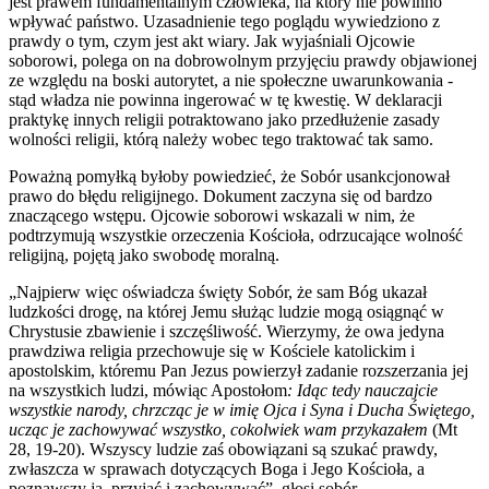
jest prawem fundamentalnym człowieka, na który nie powinno
wpływać państwo. Uzasadnienie tego poglądu wywiedziono z
prawdy o tym, czym jest akt wiary. Jak wyjaśniali Ojcowie
soborowi, polega on na dobrowolnym przyjęciu prawdy objawionej
ze względu na boski autorytet, a nie społeczne uwarunkowania -
stąd władza nie powinna ingerować w tę kwestię. W deklaracji
praktykę innych religii potraktowano jako przedłużenie zasady
wolności religii, którą należy wobec tego traktować tak samo.
Poważną pomyłką byłoby powiedzieć, że Sobór usankcjonował
prawo do błędu religijnego. Dokument zaczyna się od bardzo
znaczącego wstępu. Ojcowie soborowi wskazali w nim, że
podtrzymują wszystkie orzeczenia Kościoła, odrzucające wolność
religijną, pojętą jako swobodę moralną.
„Najpierw więc oświadcza święty Sobór, że sam Bóg ukazał
ludzkości drogę, na której Jemu służąc ludzie mogą osiągnąć w
Chrystusie zbawienie i szczęśliwość. Wierzymy, że owa jedyna
prawdziwa religia przechowuje się w Kościele katolickim i
apostolskim, któremu Pan Jezus powierzył zadanie rozszerzania jej
na wszystkich ludzi, mówiąc Apostołom
: Idąc tedy nauczajcie
wszystkie narody, chrzcząc je w imię Ojca i Syna i Ducha Świętego,
ucząc je zachowywać wszystko, cokolwiek wam przykazałem
(Mt
28, 19-20). Wszyscy ludzie zaś obowiązani są szukać prawdy,
zwłaszcza w sprawach dotyczących Boga i Jego Kościoła, a
poznawszy ją, przyjąć i zachowywać”, głosi sobór.