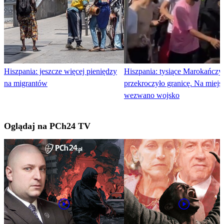
Hiszpania: jeszcze więcej pieniędzy
Hiszpania: tysiące Marokańcz
na migrantów
przekroczyło granicę. Na miejs
wezwano wojsko
Oglądaj na PCh24 TV