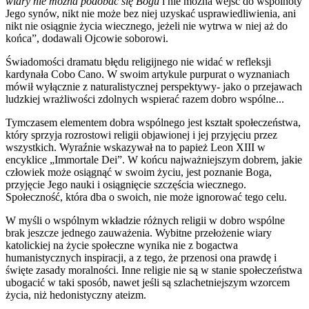
wiary nie można podobać się Bogu
i nie można wejść do wspólnoty
Jego synów, nikt nie może bez niej uzyskać usprawiedliwienia, ani
nikt nie osiągnie życia wiecznego, jeżeli nie wytrwa w niej aż do
końca”, dodawali Ojcowie soborowi.
Świadomości dramatu błędu religijnego nie widać w refleksji
kardynała Cobo Cano. W swoim artykule purpurat o wyznaniach
mówił wyłącznie z naturalistycznej perspektywy- jako o przejawach
ludzkiej wrażliwości zdolnych wspierać razem dobro wspólne...
Tymczasem elementem dobra wspólnego jest kształt społeczeństwa,
który sprzyja rozrostowi religii objawionej i jej przyjęciu przez
wszystkich. Wyraźnie wskazywał na to papież Leon XIII w
encyklice „Immortale Dei”. W końcu najważniejszym dobrem, jakie
człowiek może osiągnąć w swoim życiu, jest poznanie Boga,
przyjęcie Jego nauki i osiągnięcie szczęścia wiecznego.
Społeczność, która dba o swoich, nie może ignorować tego celu.
W myśli o wspólnym wkładzie różnych religii w dobro wspólne
brak jeszcze jednego zauważenia. Wybitne przełożenie wiary
katolickiej na życie społeczne wynika nie z bogactwa
humanistycznych inspiracji, a z tego, że przenosi ona prawdę i
święte zasady moralności. Inne religie nie są w stanie społeczeństwa
ubogacić w taki sposób, nawet jeśli są szlachetniejszym wzorcem
życia, niż hedonistyczny ateizm.