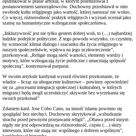
opublikował w prasie artykuł, w którym polemizował z
postanowieniem samorządowców. Duchowny przedstawił w nim
swobodę kultu religijnego jako wartość, której naruszać nie wolno.
Co więcej, różnorodność praktyk religijnych i wyznań oceniał jako
szansę na humanistyczne wzbogacenie społeczeństwa.
„Inkluzywność jest nie tylko gestem dobrej woli, to (…) najbardziej
ludzkie podejście polityczne. Z tego powodu wszystko, co czynimy,
by wzmocnić klimat dialogu i szacunku dla życia religijnego w
naszym społeczeństwie, wpływa na jego uczłowieczenie”,
przekonywał. „Religie mogą nieść wartości, elementy wiedzy i
motywy, które wzbogacają życie publiczne i umacniają spójność
społeczną”, kontynuował purpurat.
W swoim artykule kardynał wyraził również przekonanie, że
władze – licząc na ubogacenie kulturowe – powinny opowiedzieć
się za „procesami integracji społecznej i kulturalnej, w których
imigranci będą mogli uczestniczyć aktywnie bez wyrzekania się
swoich przekonań”
Zdaniem kard. Jose Cobo Cano, na inność islamu powinno się
spoglądać bez niechęci. Duchowny skrytykował „wzbudzanie
strachu przed pewnymi przejawami religii”. „Obawa przed innym
nigdy nie jest odpowiedzią na różnorodność, często (…) służy
interesom, które nie mają nic wspólnego z dobrem wspólnym”,
konkludował hierarcha.