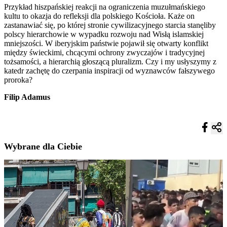
Przykład hiszpańskiej reakcji na ograniczenia muzułmańskiego
kultu to okazja do refleksji dla polskiego Kościoła. Każe on
zastanawiać się, po której stronie cywilizacyjnego starcia stanęliby
polscy hierarchowie w wypadku rozwoju nad Wisłą islamskiej
mniejszości. W iberyjskim państwie pojawił się otwarty konflikt
między świeckimi, chcącymi ochrony zwyczajów i tradycyjnej
tożsamości, a hierarchią głoszącą pluralizm. Czy i my usłyszymy z
katedr zachętę do czerpania inspiracji od wyznawców fałszywego
proroka?
Filip Adamus
Wybrane dla Ciebie