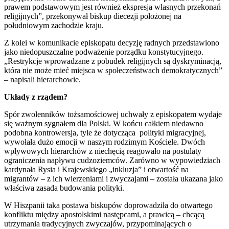
prawem podstawowym jest również ekspresja własnych przekonań
religijnych”, przekonywał biskup diecezji położonej na
południowym zachodzie kraju.
Z kolei w komunikacie episkopatu decyzję radnych przedstawiono
jako niedopuszczalne podważenie porządku konstytucyjnego.
„Restrykcje wprowadzane z pobudek religijnych są dyskryminacją,
która nie może mieć miejsca w społeczeństwach demokratycznych”
– napisali hierarchowie.
Układy z rządem?
Spór zwolenników tożsamościowej uchwały z episkopatem wydaje
się ważnym sygnałem dla Polski. W końcu całkiem niedawno
podobna kontrowersja, tyle że dotycząca polityki migracyjnej,
wywołała dużo emocji w naszym rodzimym Kościele. Dwóch
wpływowych hierarchów z niechęcią reagowało na postulaty
ograniczenia napływu cudzoziemców. Zarówno w wypowiedziach
kardynała Rysia i Krajewskiego „inkluzja” i otwartość na
migrantów – z ich wierzeniami i zwyczajami – została ukazana jako
właściwa zasada budowania polityki.
W Hiszpanii taka postawa biskupów doprowadziła do otwartego
konfliktu między apostolskimi następcami, a prawicą – chcącą
utrzymania tradycyjnych zwyczajów, przypominających o