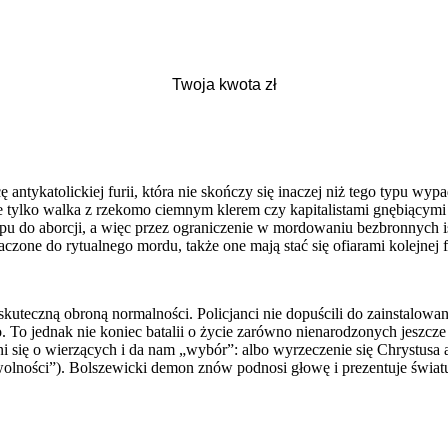
ntykatolickiej furii, która nie skończy się inaczej niż tego typu wypa
ie tylko walka z rzekomo ciemnym klerem czy kapitalistami gnębiącymi 
 do aborcji, a więc przez ograniczenie w mordowaniu bezbronnych isto
naczone do rytualnego mordu, także one mają stać się ofiarami kolejn
uteczną obroną normalności. Policjanci nie dopuścili do zainstalowani
o jednak nie koniec batalii o życie zarówno nienarodzonych jeszcze 
 się o wierzących i da nam „wybór”: albo wyrzeczenie się Chrystusa 
wolności”). Bolszewicki demon znów podnosi głowę i prezentuje światu