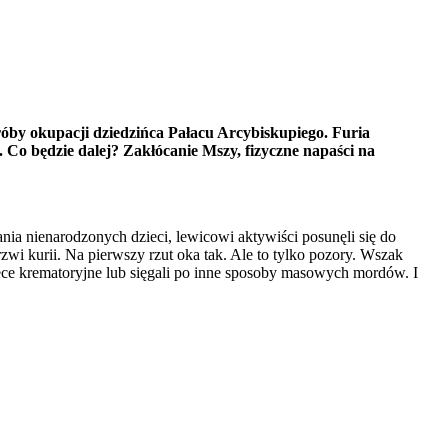
róby okupacji dziedzińca Pałacu Arcybiskupiego. Furia
. Co będzie dalej? Zakłócanie Mszy, fizyczne napaści na
nia nienarodzonych dzieci, lewicowi aktywiści posunęli się do
drzwi kurii. Na pierwszy rzut oka tak. Ale to tylko pozory. Wszak
iece krematoryjne lub sięgali po inne sposoby masowych mordów. I