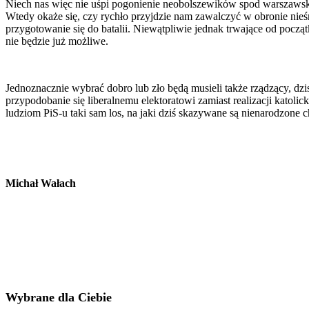
Niech nas więc nie uśpi pogonienie neobolszewików spod warszawski
Wtedy okaże się, czy rychło przyjdzie nam zawalczyć w obronie nieśm
przygotowanie się do batalii. Niewątpliwie jednak trwające od począt
nie będzie już możliwe.
Jednoznacznie wybrać dobro lub zło będą musieli także rządzący, dzi
przypodobanie się liberalnemu elektoratowi zamiast realizacji katolic
ludziom PiS-u taki sam los, na jaki dziś skazywane są nienarodzone c
Michał Wałach
Wybrane dla Ciebie