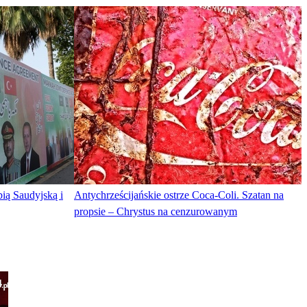
ią Saudyjską i
Antychrześcijańskie ostrze Coca-Coli. Szatan na
propsie – Chrystus na cenzurowanym