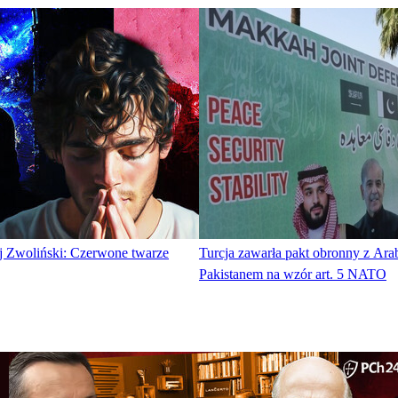
ej Zwoliński: Czerwone twarze
Turcja zawarła pakt obronny z Arab
Pakistanem na wzór art. 5 NATO