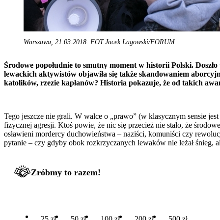
Warszawa, 21.03.2018. FOT.Jacek Lagowski/FORUM
Środowe popołudnie to smutny moment w historii Polski. Doszło
lewackich aktywistów objawiła się także skandowaniem aborcyjnyc
katolików, rzezie kapłanów? Historia pokazuje, że od takich awa
Tego jeszcze nie grali. W walce o „prawo” (w klasycznym sensie jes
fizycznej agresji. Ktoś powie, że nic się przecież nie stało, że środo
osławieni mordercy duchowieństwa – naziści, komuniści czy rewolucj
pytanie – czy gdyby obok rozkrzyczanych lewaków nie leżał śnieg, al
Zróbmy to razem!
25 zł
50 zł
100 zł
200 zł
500 zł