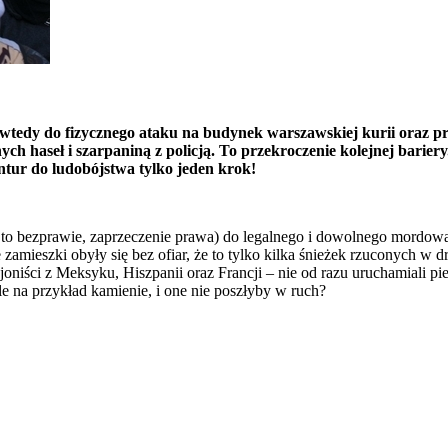
 wtedy do fizycznego ataku na budynek warszawskiej kurii oraz p
h haseł i szarpaniną z policją. To przekroczenie kolejnej bariery
ntur do ludobójstwa tylko jeden krok!
t to bezprawie, zaprzeczenie prawa) do legalnego i dowolnego mordowa
we zamieszki obyły się bez ofiar, że to tylko kilka śnieżek rzuconych w 
oniści z Meksyku, Hiszpanii oraz Francji – nie od razu uruchamiali p
e na przykład kamienie, i one nie poszłyby w ruch?