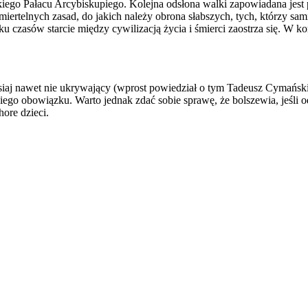
ego Pałacu Arcybiskupiego. Kolejna odsłona walki zapowiadana jest 
iertelnych zasad, do jakich należy obrona słabszych, tych, którzy sam
ku czasów starcie między cywilizacją życia i śmierci zaostrza się. W ko
siaj nawet nie ukrywający (wprost powiedział o tym Tadeusz Cymański),
kiego obowiązku. Warto jednak zdać sobie sprawę, że bolszewia, jeśli o
hore dzieci.