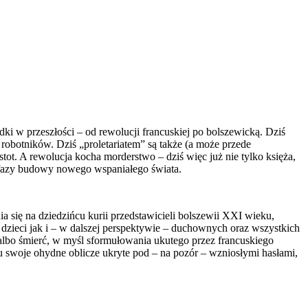
dki w przeszłości – od rewolucji francuskiej po bolszewicką. Dziś
robotników. Dziś „proletariatem” są także (a może przede
t. A rewolucja kocha morderstwo – dziś więc już nie tylko księża,
ej fazy budowy nowego wspaniałego świata.
a się na dziedzińcu kurii przedstawicieli bolszewii XXI wieku,
dzieci jak i – w dalszej perspektywie – duchownych oraz wszystkich
albo śmierć, w myśl sformułowania ukutego przez francuskiego
 swoje ohydne oblicze ukryte pod – na pozór – wzniosłymi hasłami,