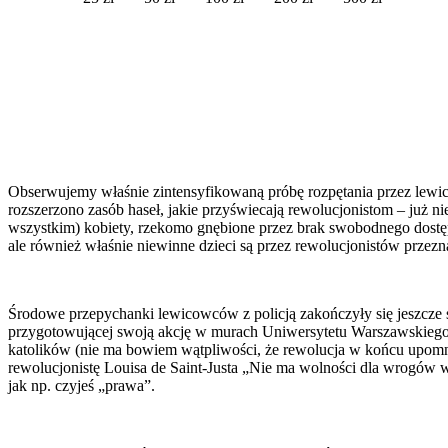
Obserwujemy właśnie zintensyfikowaną próbę rozpętania przez lewicę a
rozszerzono zasób haseł, jakie przyświecają rewolucjonistom – już n
wszystkim) kobiety, rzekomo gnębione przez brak swobodnego dostępu
ale również właśnie niewinne dzieci są przez rewolucjonistów przez
Środowe przepychanki lewicowców z policją zakończyły się jeszcze sk
przygotowującej swoją akcję w murach Uniwersytetu Warszawskiego. T
katolików (nie ma bowiem wątpliwości, że rewolucja w końcu upomni
rewolucjonistę Louisa de Saint-Justa „Nie ma wolności dla wrogów 
jak np. czyjeś „prawa”.