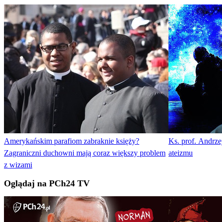
Amerykańskim parafiom zabraknie księży?
Ks. prof. Andrz
Zagraniczni duchowni mają coraz większy problem
ateizmu
z wizami
Oglądaj na PCh24 TV