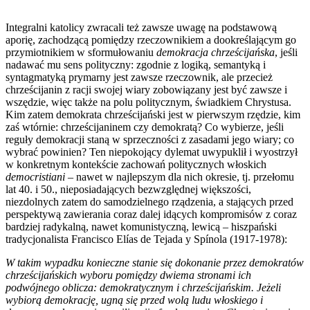
Integralni katolicy zwracali też zawsze uwagę na podstawową
aporię, zachodzącą pomiędzy rzeczownikiem a dookreślającym go
przymiotnikiem w sformułowaniu
demokracja chrześcijańska
, jeśli
nadawać mu sens polityczny: zgodnie z logiką, semantyką i
syntagmatyką prymarny jest zawsze rzeczownik, ale przecież
chrześcijanin z racji swojej wiary zobowiązany jest być zawsze i
wszędzie, więc także na polu politycznym, świadkiem Chrystusa.
Kim zatem demokrata chrześcijański jest w pierwszym rzędzie, kim
zaś wtórnie: chrześcijaninem czy demokratą? Co wybierze, jeśli
reguły demokracji staną w sprzeczności z zasadami jego wiary; co
wybrać powinien? Ten niepokojący dylemat uwypuklił i wyostrzył
w konkretnym kontekście zachowań politycznych włoskich
democristiani
– nawet w najlepszym dla nich okresie, tj. przełomu
lat 40. i 50., nieposiadających bezwzględnej większości,
niezdolnych zatem do samodzielnego rządzenia, a stających przed
perspektywą zawierania coraz dalej idących kompromisów z coraz
bardziej radykalną, nawet komunistyczną, lewicą – hiszpański
tradycjonalista Francisco Elías de Tejada y Spínola (1917-1978):
W takim wypadku konieczne stanie się dokonanie przez demokratów
chrześcijańskich wyboru pomiędzy dwiema stronami ich
podwójnego oblicza: demokratycznym i chrześcijańskim. Jeżeli
wybiorą demokrację, ugną się przed wolą ludu włoskiego i