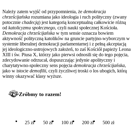
Należy zatem wyjść od przypomnienia, że
demokracja
chrześcijańska
rozumiana jako ideologia i ruch polityczny (zwany
potocznie
chadecją
) jest kategorią konceptualną całkowicie różną
od
katolicyzmu społecznego
, czyli nauki społecznej Kościoła.
Demokracja chrześcijańska
w tym sensie oznacza bowiem
aktywność polityczną katolików na gruncie partyjno-wyborczym w
systemie liberalnej demokracji parlamentarnej i z pełną akceptacją
jej ideologiczno-ustrojowych założeń, to zaś Kościół papieży Leona
XIII i św. Piusa X, którzy jako pierwsi odnosili się do tego pojęcia,
zdecydowanie odrzucał, dopuszczając jedynie apolityczny i
charytatywno-społeczny sens pojęcia
demokracja chrześcijańska
,
jako w istocie
demofilii
, czyli życzliwej troski o los ubogich, którą
winny okazywać klasy wyższe.
Zróbmy to razem!
25 zł
50 zł
100 zł
200 zł
500 zł