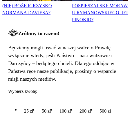
(NIE) BOŻE IGRZYSKO
POSPIESZALSKI: MORAWI
NORMANA DAVIESA?
U RYMANOWSKIEGO. JE
PINOKIO?
Zróbmy to razem!
Będziemy mogli trwać w naszej walce o Prawdę
wyłącznie wtedy, jeśli Państwo – nasi widzowie i
Darczyńcy – będą tego chcieli. Dlatego oddając w
Państwa ręce nasze publikacje, prosimy o wsparcie
misji naszych mediów.
Wybierz kwotę:
25 zł
50 zł
100 zł
200 zł
500 zł