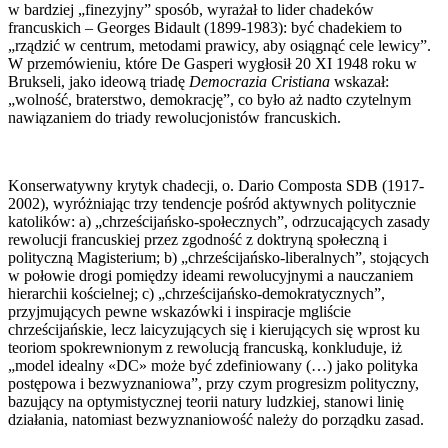
w bardziej „finezyjny” sposób, wyrażał to lider chadeków
francuskich – Georges Bidault (1899-1983): być chadekiem to
„rządzić w centrum, metodami prawicy, aby osiągnąć cele lewicy”.
W przemówieniu, które De Gasperi wygłosił 20 XI 1948 roku w
Brukseli, jako ideową triadę
Democrazia Cristiana
wskazał:
„wolność, braterstwo, demokrację”, co było aż nadto czytelnym
nawiązaniem do triady rewolucjonistów francuskich.
Konserwatywny krytyk chadecji, o. Dario Composta SDB (1917-
2002), wyróżniając trzy tendencje pośród aktywnych politycznie
katolików: a) „chrześcijańsko-społecznych”, odrzucających zasady
rewolucji francuskiej przez zgodność z doktryną społeczną i
polityczną Magisterium; b) „chrześcijańsko-liberalnych”, stojących
w połowie drogi pomiędzy ideami rewolucyjnymi a nauczaniem
hierarchii kościelnej; c) „chrześcijańsko-demokratycznych”,
przyjmujących pewne wskazówki i inspiracje mgliście
chrześcijańskie, lecz laicyzujących się i kierujących się wprost ku
teoriom spokrewnionym z rewolucją francuską, konkluduje, iż
„model idealny «DC» może być zdefiniowany (…) jako polityka
postępowa i bezwyznaniowa”, przy czym progresizm polityczny,
bazujący na optymistycznej teorii natury ludzkiej, stanowi linię
działania, natomiast bezwyznaniowość należy do porządku zasad.