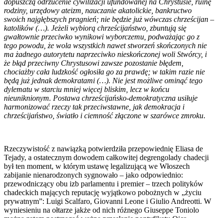
dopuszczą odrzucenie cywilizacji ufundowanej na Chrystusie, ruinę
rodziny, urzędowy ateizm, nauczanie akatolickie, bankructwo
swoich najgłębszych pragnień; nie będzie już wówczas chrześcijan –
katolików (…). Jeżeli wybiorą chrześcijaństwo, zbuntują się
gwałtownie przeciwko wynikowi wyborczemu, podważając go z
tego powodu, że wola wszystkich nawet stworzeń skończonych nie
ma żadnego autorytetu naprzeciwko nieskończonej woli Stwórcy, i
że błąd przeciwny Chrystusowi zawsze pozostanie błędem,
chociażby cała ludzkość ogłosiła go za prawdę; w takim razie nie
będą już jednak demokratami (…). Nie jest możliwe ominąć tego
dylematu w starciu mniej więcej bliskim, lecz w końcu
nieuniknionym. Postawa chrześcijańsko-demokratyczna usiłuje
harmonizować rzeczy tak przeciwstawne, jak demokracja i
chrześcijaństwo, światło i ciemność złączone w szarówce zmroku
.
Rzeczywistość z nawiązką potwierdziła przepowiednię Eliasa de
Tejady, a ostatecznym dowodem całkowitej degrengolady chadecji
był ten moment, w którym ustawę legalizującą we Włoszech
zabijanie nienarodzonych sygnowało – jako odpowiednio:
przewodniczący obu izb parlamentu i premier – trzech polityków
chadeckich mających reputację wyjątkowo pobożnych w „życiu
prywatnym”: Luigi Scalfaro, Giovanni Leone i Giulio Andreotti. W
wyniesieniu na ołtarze jakże od nich różnego Giuseppe Toniolo