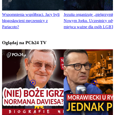
Wspomnienia współbraci. Jacy byli
Jezuita organizuje „pielgrzymk
błogosławieni męczennicy z
Nowym Jorku. Uczestnicy odw
Pariacoto?
miejsca ważne dla osób LGBT
Oglądaj na PCh24 TV