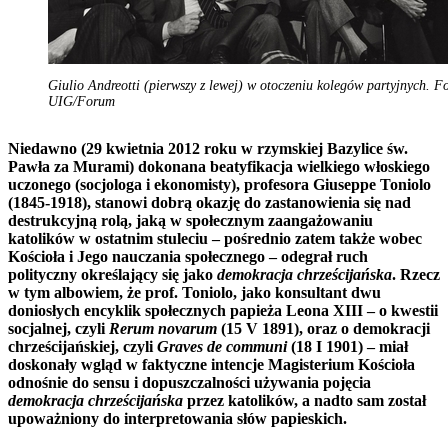
Giulio Andreotti (pierwszy z lewej) w otoczeniu kolegów partyjnych. Fo
UIG/Forum
Niedawno (29 kwietnia 2012 roku w rzymskiej Bazylice św.
Pawła za Murami) dokonana beatyfikacja wielkiego włoskiego
uczonego (socjologa i ekonomisty), profesora Giuseppe Toniolo
(1845-1918), stanowi dobrą okazję do zastanowienia się nad
destrukcyjną rolą, jaką w społecznym zaangażowaniu
katolików w ostatnim stuleciu – pośrednio zatem także wobec
Kościoła i Jego nauczania społecznego – odegrał ruch
polityczny określający się jako
demokracja chrześcijańska
. Rzecz
w tym albowiem, że prof. Toniolo, jako konsultant dwu
doniosłych encyklik społecznych papieża Leona XIII – o kwestii
socjalnej, czyli
Rerum novarum
(15 V 1891), oraz o demokracji
chrześcijańskiej, czyli
Graves de communi
(18 I 1901) – miał
doskonały wgląd w faktyczne intencje Magisterium Kościoła
odnośnie do sensu i dopuszczalności używania pojęcia
demokracja chrześcijańska
przez katolików, a nadto sam został
upoważniony do interpretowania słów papieskich.