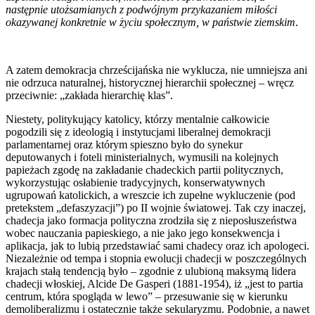
następnie utożsamianych z podwójnym przykazaniem miłości
okazywanej konkretnie w życiu społecznym, w państwie ziemskim
.
A zatem demokracja chrześcijańska nie wyklucza, nie umniejsza ani
nie odrzuca naturalnej, historycznej hierarchii społecznej – wręcz
przeciwnie: „zakłada hierarchię klas”.
Niestety, politykujący katolicy, którzy mentalnie całkowicie
pogodzili się z ideologią i instytucjami liberalnej demokracji
parlamentarnej oraz którym spieszno było do synekur
deputowanych i foteli ministerialnych, wymusili na kolejnych
papieżach zgodę na zakładanie chadeckich partii politycznych,
wykorzystując osłabienie tradycyjnych, konserwatywnych
ugrupowań katolickich, a wreszcie ich zupełne wykluczenie (pod
pretekstem „defaszyzacji”) po II wojnie światowej. Tak czy inaczej,
chadecja jako formacja polityczna zrodziła się z nieposłuszeństwa
wobec nauczania papieskiego, a nie jako jego konsekwencja i
aplikacja, jak to lubią przedstawiać sami chadecy oraz ich apologeci.
Niezależnie od tempa i stopnia ewolucji chadecji w poszczególnych
krajach stałą tendencją było – zgodnie z ulubioną maksymą lidera
chadecji włoskiej, Alcide De Gasperi (1881-1954), iż „jest to partia
centrum, która spogląda w lewo” – przesuwanie się w kierunku
demoliberalizmu i ostatecznie także sekularyzmu. Podobnie, a nawet