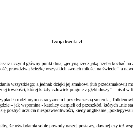
sarz uczynił główny punkt dnia, „jedyną rzecz jaką trzeba kochać na
ć, prawdziwą ścieżkę wszystkich swoich miłości na świecie”, a nawet
dania wszystkiego; a jednak dzięki jej smakowi (lub przedsmakowi) mo
nej trwałości, której każdy człowiek pragnie z głębi duszy” – pisał w l
rzypłaciła rodzinnym ostracyzmem i przedwczesną śmiercią, Tolkieno
gdzie – jak wspomina - katolicy cierpieli od przeszkód, których „nie
się pozbyć uczucia niesprawiedliwości, kiedy anglikanie „poklepywali 
łby, że uświadamia sobie powody naszej postawy, dawnej czy też współ