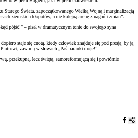
równo w pełni Bogiem, jak i w pełni człowiekiem.
ku Starego Świata, zapoczątkowanego Wielką Wojną i marginalizacją
asach ziemskich kłopotów, a nie kolejną arenę zmagań i zmian”.
 dokąd pójść!” – pisał w dramatycznym tonie do swojego syna
piero staje się cnotą, kiedy człowiek znajduje się pod presją, by ją
 Piotrowi, zawartą w słowach „Paś baranki moje!”.
ą, przekupną, lecz świętą, samoreformującą się i powtórnie