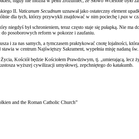
kien, nigdy nie można w pełni zrozumieć, że Słowo Wcielone było za
skiego II.
Vaticanum Secudnum
uznawał jako ostateczny element upad
ólnie dla tych, którzy przywykli znajdować w nim pociechę i
pax
w cz
tóry niegdyś był schronieniem, teraz często staje się pułapką. Nie ma
ł do posoborowych reform w pokorze i zaufaniu.
sza i za nas samych, a tymczasem praktykować cnotę lojalności, która do
ół stawia w centrum Najświętszy Sakrament, wypełnia misję nadaną św.
ia, Kościół będzie Kościołem Prawdziwym, tj. „umierającą, lecz żyw
ustosza wyższej cywilizacji umysłowej, zepchniętego do katakumb.
Tolkien and the Roman Catholic Church”