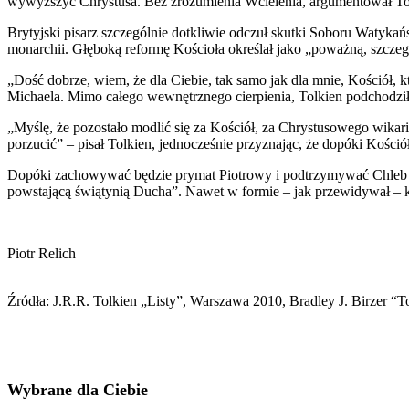
wywyższyć Chrystusa. Bez zrozumienia Wcielenia, argumentował Tol
Brytyjski pisarz szczególnie dotkliwie odczuł skutki Soboru Watykań
monarchii. Głęboką reformę Kościoła określał jako „poważną, szczeg
„Dość dobrze, wiem, że dla Ciebie, tak samo jak dla mnie, Kościół, k
Michaela. Mimo całego wewnętrznego cierpienia, Tolkien podchodzi
„Myślę, że pozostało modlić się za Kościół, za Chrystusowego wikariu
porzucić” – pisał Tolkien, jednocześnie przyznając, że dopóki Kości
Dopóki zachowywać będzie prymat Piotrowy i podtrzymywać Chleb Życ
powstającą świątynią Ducha”. Nawet w formie – jak przewidywał – k
Piotr Relich
Źródła: J.R.R. Tolkien „Listy”, Warszawa 2010, Bradley J. Birzer “
Wybrane dla Ciebie