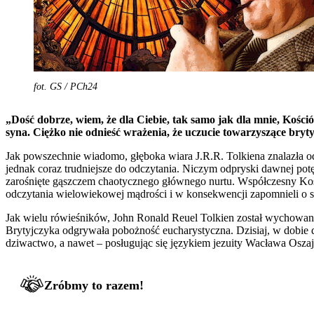
fot. GS / PCh24
„Dość dobrze, wiem, że dla Ciebie, tak samo jak dla mnie, Kośció
syna. Ciężko nie odnieść wrażenia, że uczucie towarzyszące bryty
Jak powszechnie wiadomo, głęboka wiara J.R.R. Tolkiena znalazła odz
jednak coraz trudniejsze do odczytania. Niczym odpryski dawnej potę
zarośnięte gąszczem chaotycznego głównego nurtu. Współczesny Koś
odczytania wielowiekowej mądrości i w konsekwencji zapomnieli o 
Jak wielu rówieśników, John Ronald Reuel Tolkien został wychowan
Brytyjczyka odgrywała pobożność eucharystyczna. Dzisiaj, w dobie
dziwactwo, a nawet – posługując się językiem jezuity Wacława Osza
Zróbmy to razem!