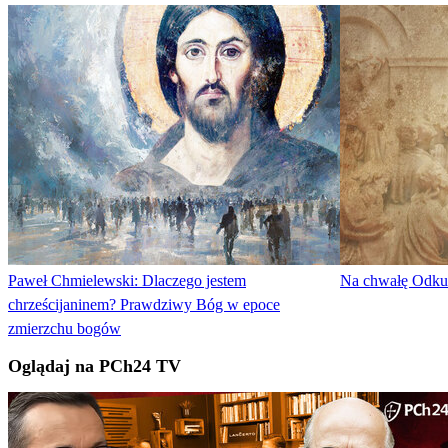
Paweł Chmielewski: Dlaczego jestem
Na chwałę Odkupi
chrześcijaninem? Prawdziwy Bóg w epoce
zmierzchu bogów
Oglądaj na PCh24 TV