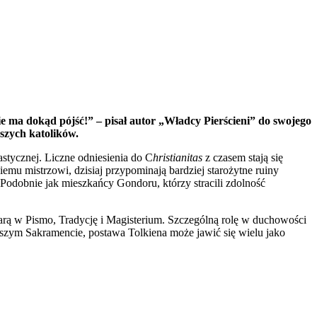
Nie ma dokąd pójść!” – pisał autor „Władcy Pierścieni” do swojego
jszych katolików.
astycznej. Liczne odniesienia do C
hristianitas
z czasem stają się
emu mistrzowi, dzisiaj przypominają bardziej starożytne ruiny
dobnie jak mieszkańcy Gondoru, którzy stracili zdolność
rą w Pismo, Tradycję i Magisterium. Szczególną rolę w duchowości
szym Sakramencie, postawa Tolkiena może jawić się wielu jako