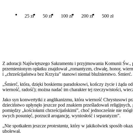
25 zł
50 zł
100 zł
200 zł
500 zł
Z adoracji Najświętszego Sakramentu i przyjmowania Komunii Św., pi
przemienionym opłatku znajdował „romantyzm, chwałę, honor, wiernoś
i „chrześcijaństwa bez Krzyża” stanowi niemal bluźnierstwo. Śmierć.
„Śmierć, która, dzięki boskiemu paradoksowi, kończy życie i żąda od
wierność, radość); można nadać im charakter tej rzeczywistości, wiecz
Jako syn konwertytki z anglikanizmu, która wierność Chrystusowi p
dzieciństwo upłynęło jeszcze pod znakiem prześladowań religijnych, 
pomiędzy „kościołami chrześcijańskimi”, choć jednocześnie nie mógł 
swych posunięć, porzucił arogancję, wyniosłość i separatyzm”.
„Nie spotkałem jeszcze
protestanta,
który w jakikolwiek sposób okaza
ubolewał.