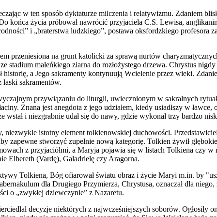
rzeczając w ten sposób dyktaturze milczenia i relatywizmu. Zdaniem b
y. Do końca życia próbował nawrócić przyjaciela C.S. Lewisa, anglika
dności” i „braterstwa ludzkiego”, postawa oksfordzkiego profesora z
m przeniesiona na grunt katolicki za sprawą nurtów charyzmatycznych)
ze stadium maleńkiego ziarna do rozłożystego drzewa. Chrystus nigdy n
istorię, a Jego sakramenty kontynuują Wcielenie przez wieki. Zdaniem
z łaski sakramentów.
wyczajnym przywiązaniu do liturgii, uwiecznionym w sakralnych rytu
aciny. Znana jest anegdota z jego udziałem, kiedy usiadłszy w ławce,
 wstał i niezgrabnie udał się do nawy, gdzie wykonał trzy bardzo niskie
 niezwykle istotny element tolkienowskiej duchowości. Przedstawiciel
iby zapewne stworzyć zupełnie nową kategorię. Tolkien żywił głęboki
zmowach z przyjaciółmi, a Maryja pojawia się w listach Tolkiena czy 
e Elbereth (Vardę), Galadrielę czy Aragorna.
tywy Tolkiena, Bóg ofiarował światu obraz i życie Maryi m.in. by "uszl
e tabernakulum dla Drugiego Przymierza, Chrystusa, oznaczał dla niego,
ści o „zwykłej dziewczynie” z Nazaretu.
ierciedlał decyzje niektórych z najwcześniejszych soborów. Ogłosiły 