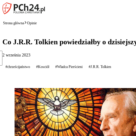
Strona główna
Opinie
Co J.R.R. Tolkien powiedziałby o dzisiejs
2 września 2023
#chrześcijaństwo
#Kosciół
#Władca Pierścieni
#J.R.R. Tolkien