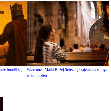
nie bronili się
Wizerunek Matki Bożej Śnieżnej i tajemnica śniegu
w letni dzień