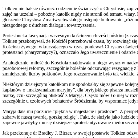
Tolkien nie bał się również codziennie świadczyć o Chrystusie, zap
zajęć na uczelni – pobożny katolik nigdy nie stronił od tematu wiar
głoszenie Chrystusa Zmartwychwstałego ustępuje budowaniu „różnoro
niezgodnego z duchem dialogu i towarzyszenia.
Protestancka fascynacja wczesnym kościołem chrześcijańskim (z czase
Tolkien przekonywał, że Kościół potrzebował czasu, by rozwinąć się 
Kościoła żywego; wkraczającego w czas, ponieważ Chrystus uświęcił h
protestanci (charyzmatycy?), oznaczało Jego uwstecznienie i odarcie 
Analogicznie, miłość do Kościoła znajdowała u niego wyraz w nadz
posoborowej reformy, szczególnie boleśnie odczuwając rezygnację z ł
zmniejszenie liczby pokłonów. Jego rozczarowanie było tak wielkie, że
Niektórym dzisiejszym katolikom nie spodobałby się zapewne kolejny,
kapłanów o „maksymalizm maryjny”, dla brytyjskiego pisarza musiel
matkę, czuł szczególną bliskość z Maryją. Często mówił o niej w ro
szczególnie u czołowych bohaterów Śródziemia, by wspomnieć jedyni
Maryja dała mu poczucie "piękna w majestacie i prostocie". Z perspek
zabarwić naszą twardą, gorzką religię". Fakt, że służyła jako ludzki
zapewne jawiłyby mu się dzisiejsze sprotestantyzowane niedorzeczno
Jak przekonuje dr Bradley J. Birzer, w swojej postawie Tolkien odzw