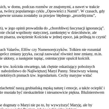
liskich, w domu, podczas rozmów ze znajomymi, a nawet w trakcie
nina, twórcę popularnego cyklu „Opowieści z Narnii”. W czasach, gdy
apewne uznana zostałaby za przejaw błędnego „prozelityzmu”,
, w jego opinii prowadziła do „chorobliwej fascynacji ignorancją”.
ie chciał wspólnoty statycznej, zamkniętej w dzieciństwie, ale
 pisarza, uwięzienie Kościoła w jednej epoce, jak próbują to czynić
ałach Valarów, Elfów czy Numenorejczyków. Tolkien nie rozumiał
 oprócz zmiany języka, zaczął zauważać również inne zmiany, m.in.
 ukłony, a następnie tupiąc, ostentacyjnie opuścił kościół.
e tzw. kościoła otwartego, tak chętnie oskarżający pobożnych
e nabożeństwo do Najświętszej Maryi Panny. Straciwszy własną
w niektórych pismach tzw. legendarium. Cechy maryjne widać
achetnić naszą grubiańską męską naturę i emocje, a także ocieplić i
 że musiała być nieskazitelnie i niesamowicie piękna. Bluźnierstwem
one dogmaty o Maryi nie po to, by wywyższyć Maryję, ale by