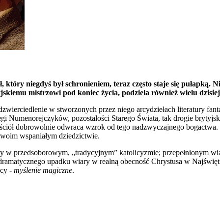
ł, który niegdyś był schronieniem, teraz często staje się pułapką. 
jskiemu mistrzowi pod koniec życia, podziela również wielu dzisie
wierciedlenie w stworzonych przez niego arcydziełach literatury fant
gi Numenorejczyków, pozostałości Starego Świata, tak drogie brytyjski
ciół dobrowolnie odwraca wzrok od tego nadzwyczajnego bogactwa. Po
swoim wspaniałym dziedzictwie.
y w przedsoborowym, „tradycyjnym” katolicyzmie; przepełnionym wia
 dramatycznego upadku wiary w realną obecność Chrystusa w Najświęt
jcy -
myślenie magiczne
.