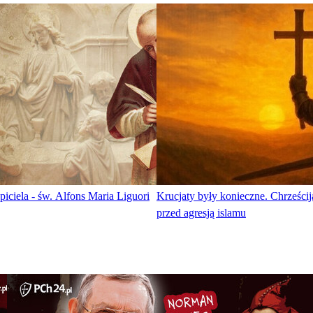
ciela - św. Alfons Maria Liguori
Krucjaty były konieczne. Chrześcija
przed agresją islamu