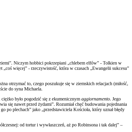
 ziemi”. Niczym hobbici pokrzepiani „chlebem elfów” - Tolkien w
 „coś więcej” - rzeczywistość, która w czasach „Ewangelii sukcesu”
żna otrzymać to, czego poszukuje się w ziemskich relacjach (miłość,
iście do syna Michaela.
wi ciężko było pogodzić się z ekumenicznym
aggiornamento
. Jego
 stawia się nawet przed żydami”. Rozumiał chęć budowania pojednania
go po plechach” jako „przedstawiciela Kościoła, który uznał błędy
czesnej: od tortur i wywłaszczeń, aż po Robinsona i tak dalej” –