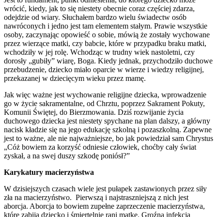
wrócić, kiedy, jak to się niestety obecnie coraz częściej zdarza,
odejdzie od wiary. Słuchałem bardzo wielu świadectw osób
nawróconych i jedno jest tam elementem stałym. Prawie wszystkie
osoby, zaczynając opowieść o sobie, mówią że zostały wychowane
przez wierzące matki, czy babcie, które w przypadku braku matki,
wchodziły w jej rolę. Wchodząc w trudny wiek nastoletni, czy
dorosły „gubiły” wiarę, Boga. Kiedy jednak, przychodziło duchowe
przebudzenie, dziecko miało oparcie w wierze i wiedzy religijnej,
przekazanej w dziecięcym wieku przez mamę.
Jak więc ważne jest wychowanie religijne dziecka, wprowadzenie
go w życie sakramentalne, od Chrztu, poprzez Sakrament Pokuty,
Komunii Świętej, do Bierzmowania. Dziś rozwijanie życia
duchowego dziecka jest niestety spychane na plan dalszy, a główny
nacisk kładzie się na jego edukację szkolną i pozaszkolną. Zapewne
jest to ważne, ale nie najważniejsze, bo jak powiedział sam Chrystus
„Cóż bowiem za korzyść odniesie człowiek, choćby cały świat
zyskał, a na swej duszy szkodę poniósł?”
Karykatury macierzyństwa
W dzisiejszych czasach wiele jest pułapek zastawionych przez siły
zła na macierzyństwo.
Pierwszą i najstraszniejszą z nich jest
aborcja. Aborcja to bowiem zupełne zaprzeczenie macierzyństwa,
które zabija dziecko i śmiertelnie rani matkę. Groźną infekcją