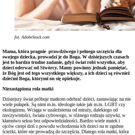
fot. AdobeStock.com
Mama, która pragnie prawdziwego i pełnego szczęścia dla
swojego dziecka, prowadzi je do Boga. W dzisiejszych czasach
jest to bardzo trudne zadanie, gdyż świat robi wszystko, aby
dzieci oderwać od Stwórcy. Mamy powinny jednak pamiętać,
że Bóg jest od tego wszystkiego większy, a ich dzieci są również
dziećmi Boga, którymi on się opiekuje.
Niezastąpiona rola matki
Dzisiejszy świat próbuje matkom odebrać dzieci, zastawiając na nie
wiele pułapek. Są nimi m.in. ideologie takie jak m.in. LGBT czy
ekologizmu. Wciąga w uzależnienia od miraży, dalekiego od
rzeczywistości, świata cyfrowego, w różnego rodzaju używki, w
kłamstwo seksu bez odpowiedzialności. Bardzo wiele matek i
ojców cierpi dziś z powodu wchodzenia ich dzieci na te zgubne
ścieżki, które nie prowadzą do szczęścia. Dlatego rola matki, która