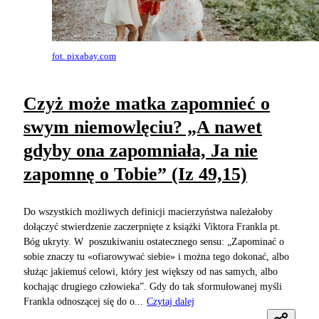
fot. pixabay.com
Czyż może matka zapomnieć o
swym niemowlęciu? „A nawet
gdyby ona zapomniała, Ja nie
zapomnę o Tobie” (Iz 49,15)
Do wszystkich możliwych definicji macierzyństwa należałoby
dołączyć stwierdzenie zaczerpnięte z książki Viktora Frankla pt.
Bóg ukryty. W poszukiwaniu ostatecznego sensu: „Zapominać o
sobie znaczy tu «ofiarowywać siebie» i można tego dokonać, albo
służąc jakiemuś celowi, który jest większy od nas samych, albo
kochając drugiego człowieka”. Gdy do tak sformułowanej myśli
Frankla odnoszącej się do o...
Czytaj dalej