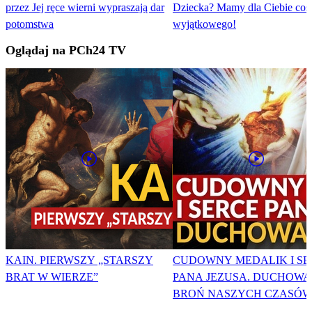
przez Jej ręce wierni wypraszają dar
Dziecka? Mamy dla Ciebie coś
potomstwa
wyjątkowego!
Oglądaj na PCh24 TV
KAIN. PIERWSZY „STARSZY
CUDOWNY MEDALIK I SE
BRAT W WIERZE”
PANA JEZUSA. DUCHOWA
BROŃ NASZYCH CZASÓW