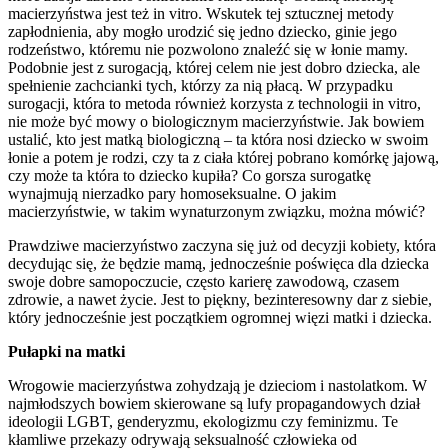
macierzyństwa jest też in vitro. Wskutek tej sztucznej metody
zapłodnienia, aby mogło urodzić się jedno dziecko, ginie jego
rodzeństwo, któremu nie pozwolono znaleźć się w łonie mamy.
Podobnie jest z surogacją, której celem nie jest dobro dziecka, ale
spełnienie zachcianki tych, którzy za nią płacą. W przypadku
surogacji, która to metoda również korzysta z technologii in vitro,
nie może być mowy o biologicznym macierzyństwie. Jak bowiem
ustalić, kto jest matką biologiczną – ta która nosi dziecko w swoim
łonie a potem je rodzi, czy ta z ciała której pobrano komórkę jajową,
czy może ta która to dziecko kupiła? Co gorsza surogatkę
wynajmują nierzadko pary homoseksualne. O jakim
macierzyństwie, w takim wynaturzonym związku, można mówić?
Prawdziwe macierzyństwo zaczyna się już od decyzji kobiety, która
decydując się, że będzie mamą, jednocześnie poświęca dla dziecka
swoje dobre samopoczucie, często karierę zawodową, czasem
zdrowie, a nawet życie. Jest to piękny, bezinteresowny dar z siebie,
który jednocześnie jest początkiem ogromnej więzi matki i dziecka.
Pułapki na matki
Wrogowie macierzyństwa zohydzają je dzieciom i nastolatkom. W
najmłodszych bowiem skierowane są lufy propagandowych dział
ideologii LGBT, genderyzmu, ekologizmu czy feminizmu. Te
kłamliwe przekazy odrywają seksualność człowieka od