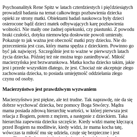
Psychoanalityk Rene Spitz w latach czterdziestych i pięćdziesiątych
prowadził badania na temat całkowitego pozbawienia dziecka
opieki ze strony matki. Obiektami badań naukowca były dzieci
osierocone bądź dzieci matek odbywających karę pozbawienia
wolności. Nie maiły one żadnej opiekunki, czy piastunki. Z powodu
braki czułości, dotyku niemowlęta dosłownie powoli umierały.
Pokazuje to jak ważna jest obecność matki przy dziecku. Nie do
przecenienia jest czas, który mama spędza z dzieckiem. Powinno go
być jak najwięcej. Szczególnie jest to ważne w pierwszych latach
życia dziecka. Później też nie można tego zaniedbywać. Miłość
macierzyńska jest bezwarunkowa. Matka kocha dziecko takim, jakie
jest i przede wszystkim dlatego, że jest. Chociaż nie akceptuje złego
zachowania dziecka, to posiada umiejętność oddzielania złego
czynu od osoby.
Macierzyństwo jest prawdziwym wyzwaniem
Macierzyństwo jest piękne, ale też trudne. Tak naprawdę, nie da się
dobrze wychować dziecka, bez pomocy Boga Stwórcy. Mądra
mama posiada zdrową hierarchię wartości, w której pierwsza jest
relacja z Bogiem, potem z mężem, a następnie z dzieckiem. Taka
hierarchia zapewnia dziecku szczęście. Kiedy widzi mamę klęczącą
przed Bogiem na modlitwie, kiedy widzi, że mama kocha tatę,
wówczas ta miłość mu się udziela, czuje się bezpieczne i jest