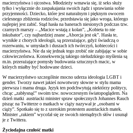
macierzyństwa i ojcostwa. Młodzieży wmawia się, iż seks służy
tylko i wyłącznie do zaspakajania swoich żądz i sprawiania sobie
przyjemności. Dziecko, które jest naturalnym i pięknym owocem
cielesnego zbliżenia rodziców, przedstawia się jako wroga, którego
najlepiej jest zabić. Stąd hasła na banerach niesionych podczas tzw.
czarnych marszy – „Macice wstają z kolan”, „Kobieta to nie
inkubator”, czy najbardziej znane „Aborcja jest ok”. Hasła te,
wynikłe z chorych ideologii, są przerażające, gdyż świadczą o
rozerwaniu, w umysłach i duszach ich twórczyń, kobiecości i
macierzyństwa. Nie da się jednak tego zrobić nie zabijając w sobie
człowieczeństwa. Konsekwencją takiego nieludzkiego myślenia są
m.in. przerażające pomysły budowania sztucznych macic, w
których miałby być hodowane dzieci.
W macierzyństwo szczególnie mocno uderza ideologia LGBT i
gender. Tworzy nawet jakieś nowotwory słowne w stylu mama
pierwsza i mama druga. Język ten podchwytują niektórzy politycy,
chcąc „zabłysnąć” swoim tzw. nowoczesnym światopoglądem. Na
dzień matki austriacki minister spraw społecznych Johannes Rauch
pisząc na Twitterze o matkach w ciąży nazywał je „osobami w
ciąży”. Spotkało się to z szerokim protestem austriackich matek.
Minister „rakiem” wycofał się ze swoich niemądrych słów i usunął
je z Twittera.
Życiodajna czułość matki