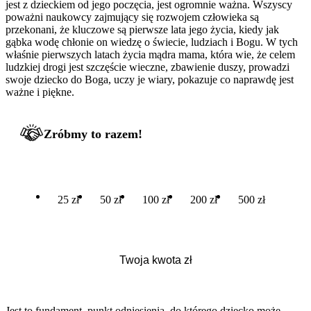
jest z dzieckiem od jego poczęcia, jest ogromnie ważna. Wszyscy
poważni naukowcy zajmujący się rozwojem człowieka są
przekonani, że kluczowe są pierwsze lata jego życia, kiedy jak
gąbka wodę chłonie on wiedzę o świecie, ludziach i Bogu. W tych
właśnie pierwszych latach życia mądra mama, która wie, że celem
ludzkiej drogi jest szczęście wieczne, zbawienie duszy, prowadzi
swoje dziecko do Boga, uczy je wiary, pokazuje co naprawdę jest
ważne i piękne.
Zróbmy to razem!
25 zł
50 zł
100 zł
200 zł
500 zł
Jest to fundament, punkt odniesienia, do którego dziecko może