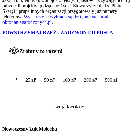
Jak? Konkretnie: dzwoniąc do naszych posłów i wzywając ich, by
odrzucali projekty godzące w życie. Stowarzyszenie ks. Piotra
Skargi i grupa innych organizacji przygotowały już numery
telefonów.
Wystarczy je wybrać - są dostępne na stronie
obronanienarodzonych.pl
.
POWSTRZYMAJ RZEŹ - ZADZWOŃ DO POSŁA
Zróbmy to razem!
25 zł
50 zł
100 zł
200 zł
500 zł
Nowoczesny kult Molocha