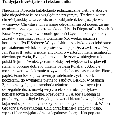
Tradycja chrześcijańska i ekskomunika
Nauczanie Kościoła katolickiego jednoznacznie piętnuje aborcję
jako niegodziwość, bez względu na przyczyny. Tradycja wiary
chrześcijańskiej zawsze odrzucała zabijanie dzieci: już pierwsi
wyznawcy Chrystusa tym właśnie odróżniali się od pogan, że nie
uśmiercali swojego potomstwa (zob. „List do Diogneta” z II wieku).
Kościół występował w obronie godności życia ludzkiego, kiedy
zaczęły ją naruszać reżimy totalitarne XX wieku, nazizm i
komunizm. Po II Soborze Watykańskim przeciwko dzieciobójstwo
prenatalnemu wielokrotnie protestowali papieże, a zwłaszcza św.
Jan Paweł II, autor wielkiej encykliki o wartości i nienaruszalności
niewinnego życia, Evangelium vitae. Jeszcze w ubiegłym roku
polski Sejm – również głosami dzisiejszej większości rządowej! -
stanął w obronie dobrego imienia papieża Polaka… Aborcję
morderstwem wielokrotnie nazywał też obecny następca św. Piotra,
papież Franciszek, przyrównując odebranie życia dziecku
poczętemu do wynajęcia płatnego zabójcy. Biskupi w Stanach
Zjednoczonych, gdzie swoboda uśmiercania niewinnych jest
szczególnie duża, mówią wręcz o ekskomunice polityków
popierających tę zbrodnię. Prezydenta USA Joe’a Bidena za
proaborcyjną politykę krytykują nawet ci hierarchowie, którzy
kojarzeni są z liberalnym skrzydłem katolicyzmu, jak kard. Wilton
Gregory z Waszyngtonu. Cała chrześcijańska Tradycja jasno,
wprost i bez wyjątku odrzuca legalność aborcji. Kto popiera