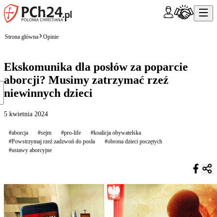
Strona główna
Opinie
Ekskomunika dla posłów za poparcie
aborcji? Musimy zatrzymać rzeź
niewinnych dzieci
5 kwietnia 2024
#aborcja
#sejm
#pro-life
#koalicja obywatelska
#Powstrzymaj rzeź zadzwoń do posła
#obrona dzieci poczętych
#ustawy aborcyjne