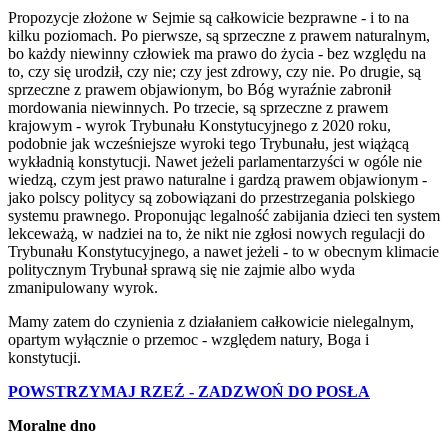
Propozycje złożone w Sejmie są całkowicie bezprawne - i to na
kilku poziomach. Po pierwsze, są sprzeczne z prawem naturalnym,
bo każdy niewinny człowiek ma prawo do życia - bez względu na
to, czy się urodził, czy nie; czy jest zdrowy, czy nie. Po drugie, są
sprzeczne z prawem objawionym, bo Bóg wyraźnie zabronił
mordowania niewinnych. Po trzecie, są sprzeczne z prawem
krajowym - wyrok Trybunału Konstytucyjnego z 2020 roku,
podobnie jak wcześniejsze wyroki tego Trybunału, jest wiążącą
wykładnią konstytucji. Nawet jeżeli parlamentarzyści w ogóle nie
wiedzą, czym jest prawo naturalne i gardzą prawem objawionym -
jako polscy politycy są zobowiązani do przestrzegania polskiego
systemu prawnego. Proponując legalność zabijania dzieci ten system
lekceważą, w nadziei na to, że nikt nie zgłosi nowych regulacji do
Trybunału Konstytucyjnego, a nawet jeżeli - to w obecnym klimacie
politycznym Trybunał sprawą się nie zajmie albo wyda
zmanipulowany wyrok.
Mamy zatem do czynienia z działaniem całkowicie nielegalnym,
opartym wyłącznie o przemoc - względem natury, Boga i
konstytucji.
POWSTRZYMAJ RZEŹ - ZADZWOŃ DO POSŁA
Moralne dno