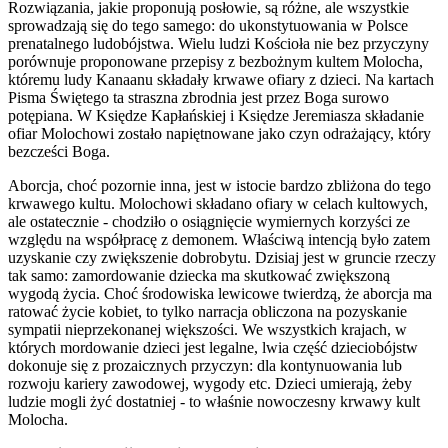
Rozwiązania, jakie proponują posłowie, są różne, ale wszystkie
sprowadzają się do tego samego: do ukonstytuowania w Polsce
prenatalnego ludobójstwa. Wielu ludzi Kościoła nie bez przyczyny
porównuje proponowane przepisy z bezbożnym kultem Molocha,
któremu ludy Kanaanu składały krwawe ofiary z dzieci. Na kartach
Pisma Świętego ta straszna zbrodnia jest przez Boga surowo
potępiana. W Księdze Kapłańskiej i Księdze Jeremiasza składanie
ofiar Molochowi zostało napiętnowane jako czyn odrażający, który
bezcześci Boga.
Aborcja, choć pozornie inna, jest w istocie bardzo zbliżona do tego
krwawego kultu. Molochowi składano ofiary w celach kultowych,
ale ostatecznie - chodziło o osiągnięcie wymiernych korzyści ze
względu na współpracę z demonem. Właściwą intencją było zatem
uzyskanie czy zwiększenie dobrobytu. Dzisiaj jest w gruncie rzeczy
tak samo: zamordowanie dziecka ma skutkować zwiększoną
wygodą życia. Choć środowiska lewicowe twierdzą, że aborcja ma
ratować życie kobiet, to tylko narracja obliczona na pozyskanie
sympatii nieprzekonanej większości. We wszystkich krajach, w
których mordowanie dzieci jest legalne, lwia część dzieciobójstw
dokonuje się z prozaicznych przyczyn: dla kontynuowania lub
rozwoju kariery zawodowej, wygody etc. Dzieci umierają, żeby
ludzie mogli żyć dostatniej - to właśnie nowoczesny krwawy kult
Molocha.