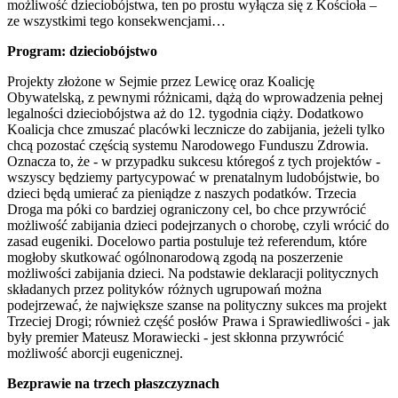
możliwość dzieciobójstwa, ten po prostu wyłącza się z Kościoła –
ze wszystkimi tego konsekwencjami…
Program: dzieciobójstwo
Projekty złożone w Sejmie przez Lewicę oraz Koalicję
Obywatelską, z pewnymi różnicami, dążą do wprowadzenia pełnej
legalności dzieciobójstwa aż do 12. tygodnia ciąży. Dodatkowo
Koalicja chce zmuszać placówki lecznicze do zabijania, jeżeli tylko
chcą pozostać częścią systemu Narodowego Funduszu Zdrowia.
Oznacza to, że - w przypadku sukcesu któregoś z tych projektów -
wszyscy będziemy partycypować w prenatalnym ludobójstwie, bo
dzieci będą umierać za pieniądze z naszych podatków. Trzecia
Droga ma póki co bardziej ograniczony cel, bo chce przywrócić
możliwość zabijania dzieci podejrzanych o chorobę, czyli wrócić do
zasad eugeniki. Docelowo partia postuluje też referendum, które
mogłoby skutkować ogólnonarodową zgodą na poszerzenie
możliwości zabijania dzieci. Na podstawie deklaracji politycznych
składanych przez polityków różnych ugrupowań można
podejrzewać, że największe szanse na polityczny sukces ma projekt
Trzeciej Drogi; również część posłów Prawa i Sprawiedliwości - jak
były premier Mateusz Morawiecki - jest skłonna przywrócić
możliwość aborcji eugenicznej.
Bezprawie na trzech płaszczyznach