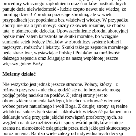
procedury sztucznego zapłodnienia oraz środków postkoitalnych
panuje duża nieświadomość - ludzie często nawet nie wiedzą, że
mordują dzieci! Zbrodnia pozostaje zbrodnią, ale w wielu
przypadkach jest popełniana bez właściwej wiedzy. W przypadku
aborcji nie ma o tym mowy: każdy człowiek rozumie, że chodzi
tutaj o uśmiercenie dziecka. Upowszechnienie zbrodni aborcyjnej
będzie mieć zatem katastrofalne skutki moralne, bo wciągnie
sumienia setek tysięcy Polaków w zbrodniczy system: kobiet i
mężczyzn, rodziców i lekarzy. Skutki takiego zepsucia moralnego
będą straszliwe, wystawiając Polskę i Polaków na możliwość
dalszego zepsucia oraz ściągając na naszą wspólnotę jeszcze
większy gniew Boży.
Możemy działać
Nie wszystko jest jednak jeszcze stracone. Polacy, którzy - z
różnych przyczyn - nie chcą godzić się na to bezprawie mogą
podjąć próbę nacisku na posłów. Z jednej strony jest to
obowiązkiem sumienia każdego, kto chce zachować wierność
wobec prawa naturalnego i woli Boga. Z drugiej strony, są realne
widoki na sukces tych starań. Jakkolwiek większość parlamentarna
deklaruje wolę przyjęcia jakichś rozwiązań proaborcyjnych, ze
względu na duże rozbieżności i spory wśród polityków istnieje
szansa na niemożność osiągnięcia przez nich jakiegoś skutecznego
porozumienia. Bardzo wiele zależy od indywidualnych decyzji