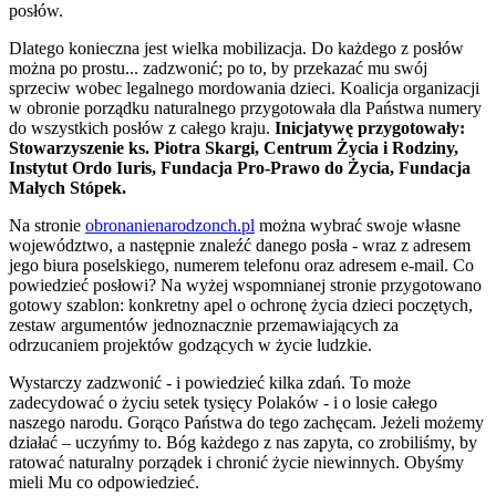
posłów.
Dlatego konieczna jest wielka mobilizacja. Do każdego z posłów
można po prostu... zadzwonić; po to, by przekazać mu swój
sprzeciw wobec legalnego mordowania dzieci. Koalicja organizacji
w obronie porządku naturalnego przygotowała dla Państwa numery
do wszystkich posłów z całego kraju.
Inicjatywę przygotowały:
Stowarzyszenie ks. Piotra Skargi, Centrum Życia i Rodziny,
Instytut Ordo Iuris, Fundacja Pro-Prawo do Życia, Fundacja
Małych Stópek.
Na stronie
obronanienarodzonch.pl
można wybrać swoje własne
województwo, a następnie znaleźć danego posła - wraz z adresem
jego biura poselskiego, numerem telefonu oraz adresem e-mail. Co
powiedzieć posłowi? Na wyżej wspomnianej stronie przygotowano
gotowy szablon: konkretny apel o ochronę życia dzieci poczętych,
zestaw argumentów jednoznacznie przemawiających za
odrzucaniem projektów godzących w życie ludzkie.
Wystarczy zadzwonić - i powiedzieć kilka zdań. To może
zadecydować o życiu setek tysięcy Polaków - i o losie całego
naszego narodu. Gorąco Państwa do tego zachęcam. Jeżeli możemy
działać – uczyńmy to. Bóg każdego z nas zapyta, co zrobiliśmy, by
ratować naturalny porządek i chronić życie niewinnych. Obyśmy
mieli Mu co odpowiedzieć.