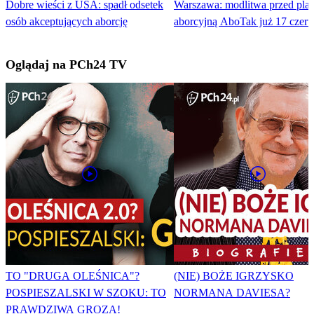
Dobre wieści z USA: spadł odsetek
Warszawa: modlitwa przed pl
osób akceptujących aborcję
aborcyjną AboTak już 17 czer
Oglądaj na PCh24 TV
TO "DRUGA OLEŚNICA"?
(NIE) BOŻE IGRZYSKO
POSPIESZALSKI W SZOKU: TO
NORMANA DAVIESA?
PRAWDZIWA GROZA!