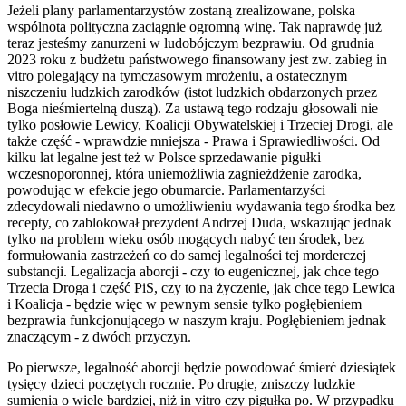
Jeżeli plany parlamentarzystów zostaną zrealizowane, polska
wspólnota polityczna zaciągnie ogromną winę. Tak naprawdę już
teraz jesteśmy zanurzeni w ludobójczym bezprawiu. Od grudnia
2023 roku z budżetu państwowego finansowany jest zw. zabieg in
vitro polegający na tymczasowym mrożeniu, a ostatecznym
niszczeniu ludzkich zarodków (istot ludzkich obdarzonych przez
Boga nieśmiertelną duszą). Za ustawą tego rodzaju głosowali nie
tylko posłowie Lewicy, Koalicji Obywatelskiej i Trzeciej Drogi, ale
także część - wprawdzie mniejsza - Prawa i Sprawiedliwości. Od
kilku lat legalne jest też w Polsce sprzedawanie pigułki
wczesnoporonnej, która uniemożliwia zagnieżdżenie zarodka,
powodując w efekcie jego obumarcie. Parlamentarzyści
zdecydowali niedawno o umożliwieniu wydawania tego środka bez
recepty, co zablokował prezydent Andrzej Duda, wskazując jednak
tylko na problem wieku osób mogących nabyć ten środek, bez
formułowania zastrzeżeń co do samej legalności tej morderczej
substancji. Legalizacja aborcji - czy to eugenicznej, jak chce tego
Trzecia Droga i część PiS, czy to na życzenie, jak chce tego Lewica
i Koalicja - będzie więc w pewnym sensie tylko pogłębieniem
bezprawia funkcjonującego w naszym kraju. Pogłębieniem jednak
znaczącym - z dwóch przyczyn.
Po pierwsze, legalność aborcji będzie powodować śmierć dziesiątek
tysięcy dzieci poczętych rocznie. Po drugie, zniszczy ludzkie
sumienia o wiele bardziej, niż in vitro czy pigułka po. W przypadku