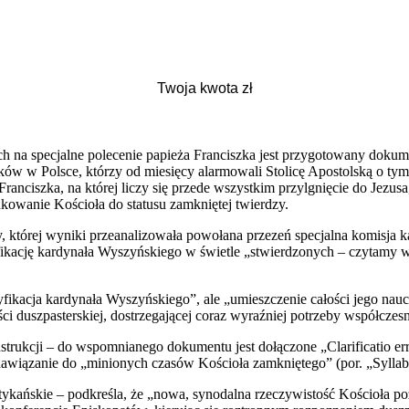
 na specjalne polecenie papieża Franciszka jest przygotowany dokumen
ków w Polsce, którzy od miesięcy alarmowali Stolicę Apostolską o ty
anciszka, na której liczy się przede wszystkim przylgnięcie do Jezusa, 
ukowanie Kościoła do statusu zamkniętej twierdzy.
ty, której wyniki przeanalizowała powołana przezeń specjalna komisja
fikację kardynała Wyszyńskiego w świetle „stwierdzonych – czytamy w 
tyfikacja kardynała Wyszyńskiego”, ale „umieszczenie całości jego nauc
ści duszpasterskiej, dostrzegającej coraz wyraźniej potrzeby współcze
trukcji – do wspomnianego dokumentu jest dołączone „Clarificatio er
awiązanie do „minionych czasów Kościoła zamkniętego” (por. „Syllabu
atykańskie – podkreśla, że „nowa, synodalna rzeczywistość Kościoła poz