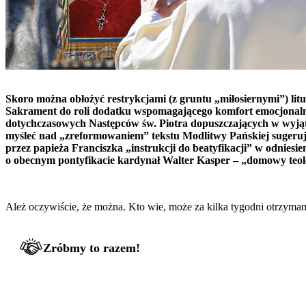
Skoro można obłożyć restrykcjami (z gruntu „miłosiernymi”) lit
Sakrament do roli dodatku wspomagającego komfort emocjonaln
dotychczasowych Następców św. Piotra dopuszczających w wyją
myśleć nad „zreformowaniem” tekstu Modlitwy Pańskiej sugerując
przez papieża Franciszka „instrukcji do beatyfikacji” w odniesie
o obecnym pontyfikacie kardynał Walter Kasper – „domowy teol
Ależ oczywiście, że można. Kto wie, może za kilka tygodni otrzym
Zróbmy to razem!