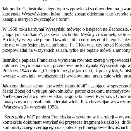
Jak podkreśla instrukcja tego typu wypowiedzi są dowodem na „twar
kardynała Wyszyńskiego, która „może zostać odebrana jako krytyka 
kanapie utartych zwyczajów i form”.
W 1958 roku kardynał Wyszyński mówiąc o księżach na Zachodzie, c
„bogatymi środkami”, jak świat zachodni. Myśmy zrozumieli, że tu s
Bo księży wszędzie pełno. Dawniej „hi in curribus et hi in equis”; dz
nie ma w konfesjonale, na ambonie. […] Kto wie, czy przed Kościołem
przepowiadał na wszystkich salach, tylko nie będzie mówił z ambony;
Instrukcja papieża Franciszka wymienia również szereg wypowiedzi
dokument wymienia m. in. przemówienie kardynała Wyszyńskiego wy
Polski w 1945 roku: „Chciejcie przyjąć jako fakt, iż polscy księża bisk
wyrażę – nowinie, wyniszczonej i wyjałowionej przez całe wieki prot
Jako znajdujące się na „krawędzi islamofobii” i „stojące w sprzec
Matki Bożej od wykupu niewolników, patronki zakonu mercedystów: „
Niebezpieczeństwo było wielkie, zagrażało nawet Rzymowi. Obok nie
fanatycznym usposobieniu, cierpiał wiele. Iluż chrześcijan wywożony
(Warszawa 24 września 1958).
„Szczególny ból” papieża Franciszka – czytamy w instrukcji – wyw
kontekście dokument watykański przytacza fragment książki ks. dr St
komunistycznego żerującego na społecznych niesprawiedliwościach b