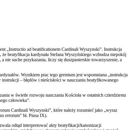
t „Instructio ad beatificationem Cardinali Wyszynski”. Instrukcja
m, że beatyfikacja kardynała Stefana Wyszyńskiego wzbudza niepokój
a nie suche przykazania, liczy się duszpasterskie towarzyszenie, a
 kardynałów. Wynikiem prac tego gremium jest wspomniana „instrukcja
instrukcji – błędów i nieścisłości w nauczaniu beatyfikowanego
zania w świetle rozwoju nauczania Kościoła w ostatnich czterdziestu
snego człowieka”.
rorum Cardinali Wyszynski”, które należy rozumieć jako „wyraz
s errorum” bł. Piusa IX).
wala odtąd interpretować akty beatyfikacji/kanonizacji