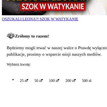
OSZUKALI LEONA?! SZOK W WATYKANIE
Zróbmy to razem!
Będziemy mogli trwać w naszej walce o Prawdę wyłącznie
publikacje, prosimy o wsparcie misji naszych mediów.
Wybierz kwotę:
25 zł
50 zł
100 zł
200 zł
500 zł