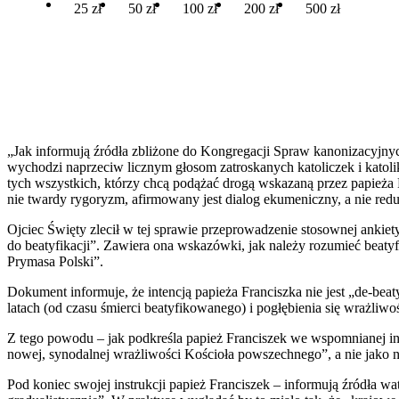
25 zł
50 zł
100 zł
200 zł
500 zł
„Jak informują źródła zbliżone do Kongregacji Spraw kanonizacyjnych
wychodzi naprzeciw licznym głosom zatroskanych katoliczek i katoli
tych wszystkich, którzy chcą podążać drogą wskazaną przez papieża Fr
nie twardy rygoryzm, afirmowany jest dialog ekumeniczny, a nie red
Ojciec Święty zlecił w tej sprawie przeprowadzenie stosownej ankie
do beatyfikacji”. Zawiera ona wskazówki, jak należy rozumieć beaty
Prymasa Polski”.
Dokument informuje, że intencją papieża Franciszka nie jest „de-bea
latach (od czasu śmierci beatyfikowanego) i pogłębienia się wrażliwo
Z tego powodu – jak podkreśla papież Franciszek we wspomnianej ins
nowej, synodalnej wrażliwości Kościoła powszechnego”, a nie jako n
Pod koniec swojej instrukcji papież Franciszek – informują źródła w