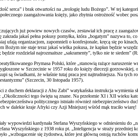
dość serca” i brak otwartości na „teologię ludu Bożego”. W tej kateg
społecznego zaangażowania księży, jako zbytnia ostrożność wobec pos
zujących już powiew nowych czasów, zestawiał ich pracę z zaangażo
ię zakrada jakaś pełna pokusy pomyłka, która „bogatym” nazywa to, co
isiaj ufają organizacjom, zapomnieli o konfesjonale, kręcą się po kinac
 Bożym nie staje teraz jakaś wielka pokusa, że kapłan będzie wszędzi
 będzie rozdzielał najrozmaitsze „sakramenty”, tylko nie te siedem” (R
 beatyfikowanego Prymasa Polski, które „stanowią rażące naruszenie 
głoszone w Szczecinie w 1957 roku do księży diecezji gorzowskiej, 
upi są świadkami, że właśnie tutaj praca jest najtrudniejsza. Na tych ro
estantyzmu” (Szczecin, 30 listopada 1957).
zności z duchem deklaracji z Abu Zabi” watykańska instrukcja wymie
Okoliczności tego święta są znane. Na przełomie XI i XII wieku kat
bezpieczeństwa politycznego istniało również niebezpieczeństwo duch
ch w dalekie kraje Afryki czy Azji Mniejszej wśród mąk traciło wiarę!
ołały wypowiedzi kardynała Stefana Wyszyńskiego w odniesieniu do 
efana Wyszyńskiego z 1938 roku pt. „Inteligencja w straży przedniej k
yło „wzbogacenie się żydostwa, które jest główną ostoją ruchów komun