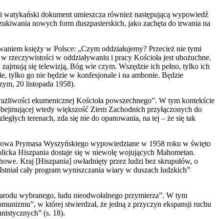
orii watykański dokument umieszcza również następującą wypowiedź
zukiwania nowych form duszpasterskich, jako zachęta do trwania na
waniem księży w Polsce: „Czym oddziałujemy? Przecież nie tymi
 w rzeczywistości w oddziaływaniu i pracy Kościoła jest ubożuchne.
h, zajmują się telewizją, Bóg wie czym. Wszędzie ich pełno, tylko ich
e, tylko go nie będzie w konfesjonale i na ambonie. Będzie
zym, 20 listopada 1958).
wrażliwości ekumenicznej Kościoła powszechnego”. W tym kontekście
obejmującej wtedy większość Ziem Zachodnich przyłączonych do
zległych terenach, zda się nie do opanowania, na tej – że się tak
nia słowa Prymasa Wyszyńskiego wypowiedziane w 1958 roku w święto
olicka Hiszpania dostaje się w niewolę wojujących Mahometan.
owe. Kraj [Hiszpania] owładnięty przez ludzi bez skrupułów, o
 Istniał cały program wyniszczania wiary w duszach ludzkich”
„narodu wybranego, ludu nieodwołalnego przymierza”. W tym
omunizmu”, w której stwierdzał, że jedną z przyczyn ekspansji ruchu
istycznych” (s. 18).