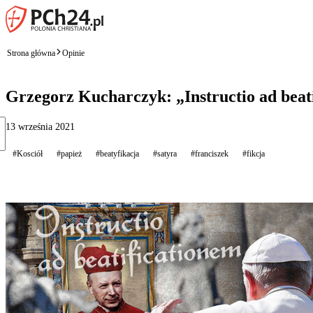
Strona główna
Opinie
Grzegorz Kucharczyk: „Instructio ad beati
13 września 2021
#Kosciół
#papież
#beatyfikacja
#satyra
#franciszek
#fikcja