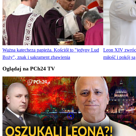
Ważna katecheza papieża. Kościół to "jedyny Lud
Leon XIV zwrócił
Boży", znak i sakrament zbawienia
miłość i pokój są
Oglądaj na PCh24 TV