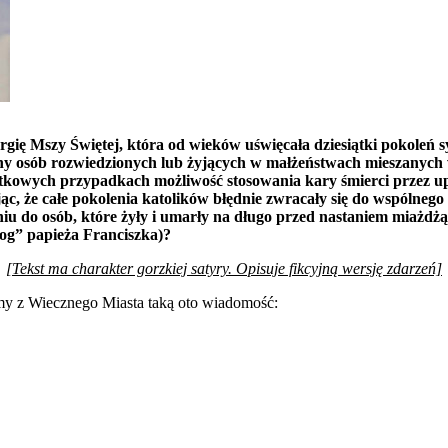
urgię Mszy Świętej, która od wieków uświęcała dziesiątki pokoleń
y osób rozwiedzionych lub żyjących w małżeństwach mieszanych 
tkowych przypadkach możliwość stosowania kary śmierci przez 
, że całe pokolenia katolików błędnie zwracały się do wspólnego
niu do osób, które żyły i umarły na długo przed nastaniem miażdżące
og” papieża Franciszka)?
[Tekst ma charakter gorzkiej satyry. Opisuje fikcyjną wersję zdarzeń]
amy z Wiecznego Miasta taką oto wiadomość: