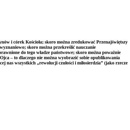
 synów i córek Kościoła; skoro można zredukować Przenajświętszy
wyznaniowo; skoro można przekreślić nauczanie
uprawnione do tego władze państwowe; skoro można poważnie
 Ojca – to dlaczego nie można wyobrazić sobie opublikowania
j nas wszystkich „rewolucji czułości i miłosierdzia” (jako rzecze