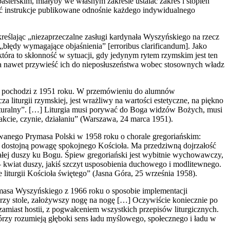
asterskim, miałyby we własnym zakresie ustalać zakres i stopień
ć instrukcje publikowane odnośnie każdego indywidualnego
kreślając „niezaprzeczalne zasługi kardynała Wyszyńskiego na rzecz
„błędy wymagające objaśnienia” [erroribus clarificandum]. Jako
óra to skłonność w sytuacji, gdy jedynym rytem rzymskim jest ten
 a nawet przywieść ich do nieposłuszeństwa wobec stosownych władz
za pochodzi z 1951 roku. W przemówieniu do alumnów
iturgii rzymskiej, jest wrażliwy na wartości estetyczne, na piękno
e naturalny”. […] Liturgia musi porywać do Boga widzów Bożych, musi
kcie, czynie, działaniu” (Warszawa, 24 marca 1951).
wanego Prymasa Polski w 1958 roku o chorale gregoriańskim:
 i dostojną powagę spokojnego Kościoła. Ma przedziwną dojrzałość
lałej duszy ku Bogu. Śpiew gregoriański jest wybitnie wychowawczy,
ę – kwiat duszy, jakiś szczyt usposobienia duchowego i modlitewnego.
 liturgii Kościoła świętego” (Jasna Góra, 25 września 1958).
ymasa Wyszyńskiego z 1966 roku o sposobie implementacji
przy stole, założywszy nogę na nogę […] Oczywiście koniecznie po
 zamiast hostii, z pogwałceniem wszystkich przepisów liturgicznych.
którzy rozumieją głęboki sens ładu myślowego, społecznego i ładu w