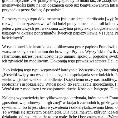
gradualistycznie”. W praktyce wyglądać by to miało tak, że „krajowe
intensywności kultu na ich obszarach osób już beatyfikowanych lu
przypadku przez Stolicę Apostolską”.
Pierwszym tego typu dokumentem jest instrukcja i clarificatio [wyja
rozwijania duszpasterstwa wśród ludzi pracy i docenienia roli kobie
jeden z pierwszych jest wskazana „zbytnia predylekcja błogosławion
ustalony w okresie pontyfikatów świętych papieży Pawła VI i Jana 
kościelnych”.
W tym kontekście instrukcja opublikowana przez papieża Francisz
warszawskiego seminarium duchownego Prymas Wyszyński mówił: „Wszy
i harmonię, jak jest pełen dostojnego umiaru, spokoju, pogodnej swo
ich zgwałcić ku modlitwom. Dokonują tego prawdziwi actores Dei, a
Jako kolejną tego typu wypowiedź kardynała Wyszyńskiego instrukc
„Kościół święty ma wspaniałe narzędzie uspokajania serc ludzkich. 
wieków i jakieś wielkie namodlenie. Dzięki temu uczy nas modlitwy,
społeczny i uspokajający. Wnosi pokój do serc i życia społecznego. [
Wyrósł on z modlitwy i ze znajomości ducha Kościoła świętego. Dlate
Kolejną wypowiedzią beatyfikowanego kardynała, którą papież Franc
„posoborowej odnowy liturgicznej” w krajach zachodnich, gdzie „zam
cywilnemu, bo to jest ideał wyzwolenia i odklerykalizowania kleru; o
To wydaje się szczytem osiągnięcia. Dla ludzi małych, których ideałe
działaniu, od razu czują, że to jest małe, liche i bez znaczenia!” (Wa