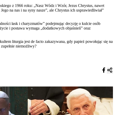
skiego z 1966 roku: „Nasz Wódz i Wzór, Jezus Chrystus, nawet
 Jego na nas i na syny nasze”, ale Chrystus ich usprawiedliwiał”
alności łask i charyzmatów” podejmując decyzję o kulcie osób
 życie i postawa wymaga „dodatkowych objaśnień” oraz
ultem liturgia jest de facto zakazywana, gdy papież powołując się na
t zupełnie niemożliwy?