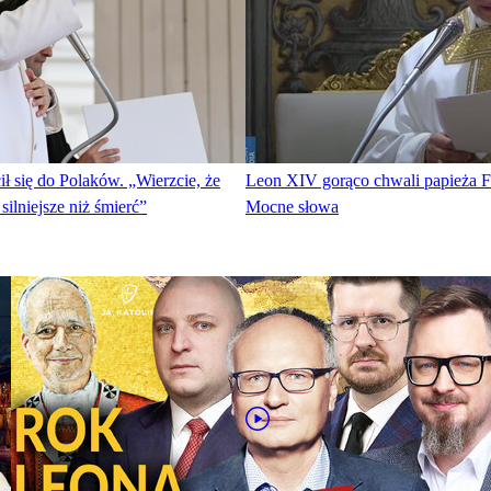
 się do Polaków. „Wierzcie, że
Leon XIV gorąco chwali papieża F
 silniejsze niż śmierć”
Mocne słowa