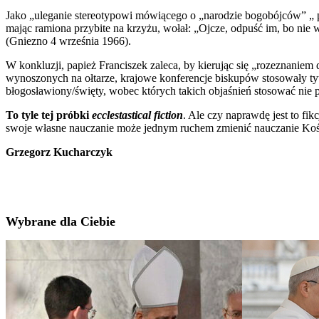
Jako „uleganie stereotypowi mówiącego o „narodzie bogobójców” „ 
mając ramiona przybite na krzyżu, wołał: „Ojcze, odpuść im, bo nie wi
(Gniezno 4 września 1966).
W konkluzji, papież Franciszek zaleca, by kierując się „rozeznaniem
wynoszonych na ołtarze, krajowe konferencje biskupów stosowały t
błogosławiony/święty, wobec których takich objaśnień stosować nie p
To tyle tej próbki
ecclestastical fiction
. Ale czy naprawdę jest to fi
swoje własne nauczanie może jednym ruchem zmienić nauczanie Kościo
Grzegorz Kucharczyk
Wybrane dla Ciebie