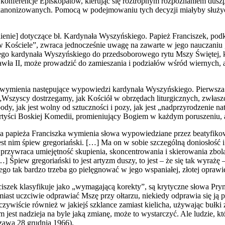
 konferencje Episkopatów, kierując się roztropnym rozpoznaniem duszp
b kanonizowanych. Pomocą w podejmowaniu tych decyzji miałyby służy
śnienie] dotyczące bł. Kardynała Wyszyńskiego. Papież Franciszek, pod
t w Kościele”, zwraca jednocześnie uwagę na zawarte w jego nauczaniu 
ego kardynała Wyszyńskiego do przedsoborowego rytu Mszy Świętej, kt
Pawła II, może prowadzić do zamieszania i podziałów wśród wiernych,
ka wymienia następujące wypowiedzi kardynała Wyszyńskiego. Pierws
scy dostrzegamy, jak Kościół w obrzędach liturgicznych, zwłaszcza l
body, jak jest wolny od sztuczności i pozy, jak jest „nadprzyrodzeni
rtyści Boskiej Komedii, promieniujący Bogiem w każdym poruszeniu, a
ja papieża Franciszka wymienia słowa wypowiedziane przez beatyfiko
Jest nim śpiew gregoriański. […] Ma on w sobie szczególną doniosłość
 przywraca umiejętność skupienia, skoncentrowania i skierowania zbo
…] Śpiew gregoriański to jest artyzm duszy, to jest – że się tak wyraż
go tak bardzo trzeba go pielęgnować w jego wspaniałej, złotej oprawie
iszek klasyfikuje jako „wymagającą korekty”, są krytyczne słowa Pr
iast uczciwie odprawiać Mszę przy ołtarzu, niekiedy odprawia się ją 
czywiście również w jakiejś szklance zamiast kielicha, używając bułki
m jest nadzieja na byle jaką zmianę, może to wystarczyć. Ale ludzie, 
rszawa 28 grudnia 1966).