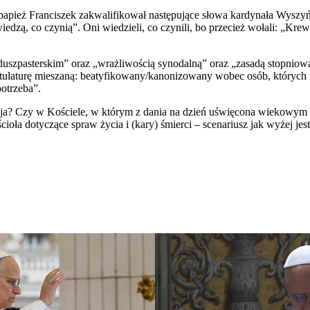
papież Franciszek zakwalifikował następujące słowa kardynała Wyszyń
edzą, co czynią”. Oni wiedzieli, co czynili, bo przecież wołali: „Krew
 duszpasterskim” oraz „wrażliwością synodalną” oraz „zasadą stopniow
ytulaturę mieszaną: beatyfikowany/kanonizowany wobec osób, których
otrzeba”.
kcja? Czy w Kościele, w którym z dania na dzień uświęcona wiekowym k
ła dotyczące spraw życia i (kary) śmierci – scenariusz jak wyżej jes