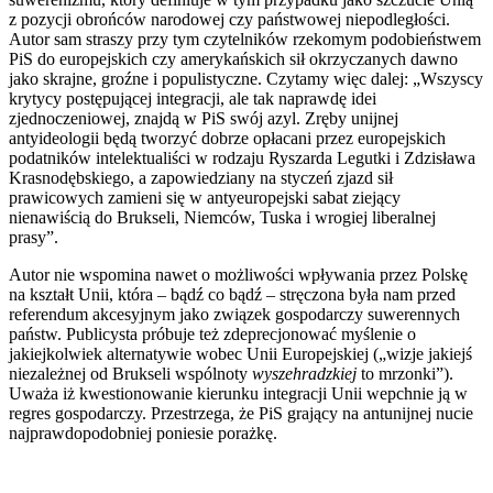
z pozycji obrońców narodowej czy państwowej niepodległości.
Autor sam straszy przy tym czytelników rzekomym podobieństwem
PiS do europejskich czy amerykańskich sił okrzyczanych dawno
jako skrajne, groźne i populistyczne. Czytamy więc dalej: „Wszyscy
krytycy postępującej integracji, ale tak naprawdę idei
zjednoczeniowej, znajdą w PiS swój azyl. Zręby unijnej
antyideologii będą tworzyć dobrze opłacani przez europejskich
podatników intelektualiści w rodzaju Ryszarda Legutki i Zdzisława
Krasnodębskiego, a zapowiedziany na styczeń zjazd sił
prawicowych zamieni się w antyeuropejski sabat ziejący
nienawiścią do Brukseli, Niemców, Tuska i wrogiej liberalnej
prasy”.
Autor nie wspomina nawet o możliwości wpływania przez Polskę
na kształt Unii, która – bądź co bądź – stręczona była nam przed
referendum akcesyjnym jako związek gospodarczy suwerennych
państw. Publicysta próbuje też zdeprecjonować myślenie o
jakiejkolwiek alternatywie wobec Unii Europejskiej („wizje jakiejś
niezależnej od Brukseli wspólnoty
wyszehradzkiej
to mrzonki”).
Uważa iż kwestionowanie kierunku integracji Unii wepchnie ją w
regres gospodarczy. Przestrzega, że PiS grający na antunijnej nucie
najprawdopodobniej poniesie porażkę.