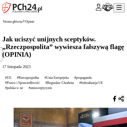
Strona główna
Opinie
Jak uciszyć unijnych sceptyków.
„Rzeczpospolita” wywiesza fałszywą flagę
(OPINIA)
17 listopada 2023
#UE
#Rzeczpospolita
#Unia Europejska
#propaganda
#Prawo i Sprawiedliwość
#Bogusław Chrabota
#federalizacja UE
#polska w ue
#uniosceptycyzm