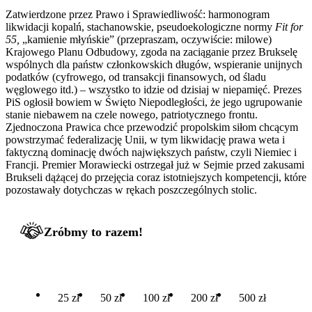
Zatwierdzone przez Prawo i Sprawiedliwość: harmonogram
likwidacji kopalń, stachanowskie, pseudoekologiczne normy
Fit for
55,
„kamienie młyńskie” (przepraszam, oczywiście: milowe)
Krajowego Planu Odbudowy, zgoda na zaciąganie przez Brukselę
wspólnych dla państw członkowskich długów, wspieranie unijnych
podatków (cyfrowego, od transakcji finansowych, od śladu
węglowego itd.) – wszystko to idzie od dzisiaj w niepamięć. Prezes
PiS ogłosił bowiem w Święto Niepodległości, że jego ugrupowanie
stanie niebawem na czele nowego, patriotycznego frontu.
Zjednoczona Prawica chce przewodzić propolskim siłom chcącym
powstrzymać federalizację Unii, w tym likwidację prawa weta i
faktyczną dominację dwóch największych państw, czyli Niemiec i
Francji. Premier Morawiecki ostrzegał już w Sejmie przed zakusami
Brukseli dążącej do przejęcia coraz istotniejszych kompetencji, które
pozostawały dotychczas w rękach poszczególnych stolic.
Zróbmy to razem!
25 zł
50 zł
100 zł
200 zł
500 zł