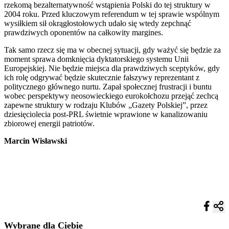
rzekomą bezalternatywność wstąpienia Polski do tej struktury w
2004 roku. Przed kluczowym referendum w tej sprawie wspólnym
wysiłkiem sił okrągłostołowych udało się wtedy zepchnąć
prawdziwych oponentów na całkowity margines.
Tak samo rzecz się ma w obecnej sytuacji, gdy ważyć się będzie za
moment sprawa domknięcia dyktatorskiego systemu Unii
Europejskiej. Nie będzie miejsca dla prawdziwych sceptyków, gdy
ich rolę odgrywać będzie skutecznie fałszywy reprezentant z
politycznego głównego nurtu. Zapał społecznej frustracji i buntu
wobec perspektywy neosowieckiego eurokołchozu przejąć zechcą
zapewne struktury w rodzaju Klubów „Gazety Polskiej”, przez
dziesięciolecia post-PRL świetnie wprawione w kanalizowaniu
zbiorowej energii patriotów.
Marcin Wisławski
Wybrane dla Ciebie