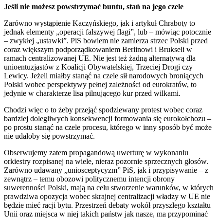
Jeśli nie możesz powstrzymać buntu, stań na jego czele
Zarówno wystąpienie Kaczyńskiego, jak i artykuł Chraboty to
jednak elementy „operacji fałszywej flagi”, lub – mówiąc potocznie
– zwykłej „ustawki”. PiS bowiem nie zamierza strzec Polski przed
coraz większym podporządkowaniem Berlinowi i Brukseli w
ramach centralizowanej UE. Nie jest też żadną alternatywą dla
unioentuzjastów z Koalicji Obywatelskiej, Trzeciej Drogi czy
Lewicy. Jeżeli miałby stanąć na czele sił narodowych broniących
Polski wobec perspektywy pełnej zależności od eurokratów, to
jedynie w charakterze lisa pilnującego kur przed wilkami.
Chodzi więc o to żeby przejąć spodziewany protest wobec coraz
bardziej dolegliwych konsekwencji formowania się eurokołchozu –
po prostu stanąć na czele procesu, którego w inny sposób być może
nie udałoby się powstrzymać.
Obserwujemy zatem propagandową uwerturę w wykonaniu
orkiestry rozpisanej na wiele, nieraz pozornie sprzecznych głosów.
Zarówno udawany „uniosceptycyzm” PiS, jak i przypisywanie – z
zewnątrz – temu obozowi politycznemu intencji obrony
suwerenności Polski, mają na celu stworzenie warunków, w których
prawdziwa opozycja wobec skrajnej centralizacji władzy w UE nie
będzie mieć racji bytu. Przestrzeń debaty wokół przyszłego kształtu
Unii oraz miejsca w niej takich państw jak nasze, ma przypominać