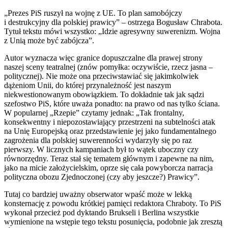
„Prezes PiS ruszył na wojnę z UE. To plan samobójczy
i destrukcyjny dla polskiej prawicy” – ostrzega Bogusław Chrabota.
Tytuł tekstu mówi wszystko: „Idzie agresywny suwerenizm. Wojna
z Unią może być zabójcza”.
Autor wyznacza więc granice dopuszczalne dla prawej strony
naszej sceny teatralnej (znów pomyłka: oczywiście, rzecz jasna –
politycznej). Nie może ona przeciwstawiać się jakimkolwiek
dążeniom Unii, do której przynależność jest naszym
niekwestionowanym obowiązkiem. To dokładnie tak jak sądzi
szefostwo PiS, które uważa ponadto: na prawo od nas tylko ściana.
W popularnej „Rzepie” czytamy jednak: „Tak frontalny,
konsekwentny i niepozostawiający przestrzeni na subtelności atak
na Unię Europejską oraz przedstawienie jej jako fundamentalnego
zagrożenia dla polskiej suwerenności wydarzyły się po raz
pierwszy. W licznych kampaniach był to wątek uboczny czy
równorzędny. Teraz stał się tematem głównym i zapewne na nim,
jako na micie założycielskim, oprze się cała powyborcza narracja
polityczna obozu Zjednoczonej (czy aby jeszcze?) Prawicy”.
Tutaj co bardziej uważny obserwator wpaść może w lekką
konsternację z powodu krótkiej pamięci redaktora Chraboty. To PiS
wykonał przecież pod dyktando Brukseli i Berlina wszystkie
wymienione na wstępie tego tekstu posunięcia, podobnie jak zresztą