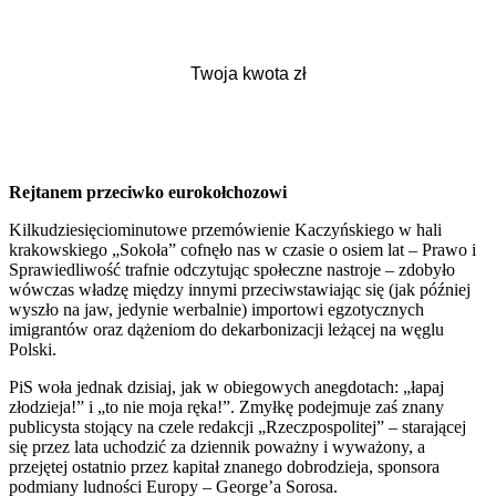
Rejtanem przeciwko eurokołchozowi
Kilkudziesięciominutowe przemówienie Kaczyńskiego w hali
krakowskiego „Sokoła” cofnęło nas w czasie o osiem lat – Prawo i
Sprawiedliwość trafnie odczytując społeczne nastroje – zdobyło
wówczas władzę między innymi przeciwstawiając się (jak później
wyszło na jaw, jedynie werbalnie) importowi egzotycznych
imigrantów oraz dążeniom do dekarbonizacji leżącej na węglu
Polski.
PiS woła jednak dzisiaj, jak w obiegowych anegdotach: „łapaj
złodzieja!” i „to nie moja ręka!”. Zmyłkę podejmuje zaś znany
publicysta stojący na czele redakcji „Rzeczpospolitej” – starającej
się przez lata uchodzić za dziennik poważny i wyważony, a
przejętej ostatnio przez kapitał znanego dobrodzieja, sponsora
podmiany ludności Europy – George’a Sorosa.