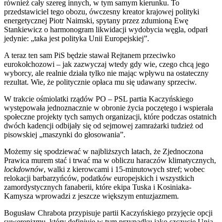
również cały szereg innych, w tym samym kierunku. To
przedstawiciel tego obozu, ówczesny kreator krajowej polityki
energetycznej Piotr Naimski, spytany przez zdumioną Ewę
Stankiewicz o harmonogram likwidacji wydobycia węgla, odparł
jedynie: „taka jest polityka Unii Europejskiej”.
A teraz ten sam PiS będzie stawał Rejtanem przeciwko
eurokołchozowi – jak zazwyczaj wtedy gdy wie, czego chcą jego
wyborcy, ale realnie działa tylko nie mając wpływu na ostateczny
rezultat. Wie, że politycznie opłaca mu się udawany sprzeciw.
W trakcie ośmiolatki rządów PO – PSL partia Kaczyńskiego
występowała jednoznacznie w obronie życia poczętego i wspierała
społeczne projekty tych samych organizacji, które podczas ostatnich
dwóch kadencji odbijały się od sejmowej zamrażarki tudzież od
pisowskiej „maszynki do głosowania”.
Możemy się spodziewać w najbliższych latach, że Zjednoczona
Prawica murem stać i trwać ma w obliczu haraczów klimatycznych,
lockdownów
, walki z kierowcami i 15-minutowych stref; wobec
relokacji barbarzyńców, podatków europejskich i wszystkich
zamordystycznych fanaberii, które ekipa Tuska i Kosiniaka-
Kamysza wprowadzi z jeszcze większym entuzjazmem.
Bogusław Chrabota przypisuje partii Kaczyńskiego przyjęcie opcji
suwerenizmu, który definiuje w tym przypadku jako szczucie Unią