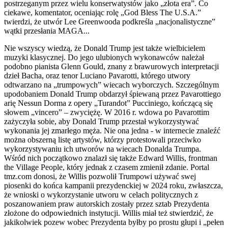
postrzeganym przez wielu konserwatystów jako „złota era”. Co
ciekawe, komentator, oceniając rolę „God Bless The U.S.A.”
twierdzi, że utwór Lee Greenwooda podkreśla „nacjonalistyczne”
wątki przesłania MAGA...
Nie wszyscy wiedzą, że Donald Trump jest także wielbicielem
muzyki klasycznej. Do jego ulubionych wykonawców należał
podobno pianista Glenn Gould, znany z brawurowych interpretacji
dzieł Bacha, oraz tenor Luciano Pavarotti, którego utwory
odtwarzano na „trumpowych” wiecach wyborczych. Szczególnym
upodobaniem Donald Trump obdarzył śpiewaną przez Pavarottiego
arię Nessun Dorma z opery „Turandot” Pucciniego, kończącą się
słowem „vincero” – zwyciężę. W 2016 r. wdowa po Pavarottim
zażyczyła sobie, aby Donald Trump przestał wykorzystywać
wykonania jej zmarłego męża. Nie ona jedna - w internecie znaleźć
można obszerną listę artystów, którzy protestowali przeciwko
wykorzystywaniu ich utworów na wiecach Donalda Trumpa.
Wśród nich początkowo znalazł się także Edward Willis, frontman
the Village People, który jednak z czasem zmienił zdanie. Portal
tmz.com donosi, że Willis pozwolił Trumpowi używać swej
piosenki do końca kampanii prezydenckiej w 2024 roku, zwłaszcza,
że wnioski o wykorzystanie utworu w celach politycznych z
poszanowaniem praw autorskich zostały przez sztab Prezydenta
złożone do odpowiednich instytucji. Willis miał też stwierdzić, że
jakikolwiek pozew wobec Prezydenta byłby po prostu głupi i „pełen