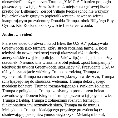
nienawiści”, a użycie przez Trumpa „Y.M.C.A.” bardzo pomogło
piosence, sprawiając, że wróciła na 2. miejsce na cyfrowej liście
przebojów Billboardu. Zespół Village People (choć nie wszyscy
byli członkowie grupy to popierali) wystąpił nawet na wiecu
inaugurującym prezydenturę Donalda Trumpa, obok Billy’ego Ray
Cyrusa, Kid Rocka oraz oczywiście Lee Greenwooda.
Audio … i video!
Pierwsze video do utworu „God Bless the U.S.A.” pokazywało
Greenwooda jako farmera, który stracił rodzinną farmę. Z kolei
teledysk do nowej rockowej wersji ukazywał różne służby
amerykańskie (wojsko, policję, strażaków itp.) oddając im należny
szacunek. Niesamowite wrażenie zrobił jednak „post-kampanijny”
teledysk do utworu Greenwooda ukazujący 47. Prezydenta USA w
różnych sytuacjach: widzimy Trumpa z rodziną, Trumpa z
wyborcami, Trumpa na cmentarzu wojskowym w deszczu, Trumpa
schylającego się do staruszka-weterana, Trumpa dekorującego
medalem bohatera, Trumpa rozmawiającego z synkiem żołnierza,
Trumpa z politykami, Trumpa ze słynnym promotorem boksu
zawodowego Donem Kingiem, Trumpa przemawiającego na wiecu,
Trumpa z Biblią, Trumpa z żołnierzami różnych formacji i
funkcjonariuszami rozmaitych służb, Trumpa na tle muru z
Meksykiem, Trumpa składającego przysięgę prezydencką (z
olśniewającą, pełną niewymuszonego szyku Melanią u boku),