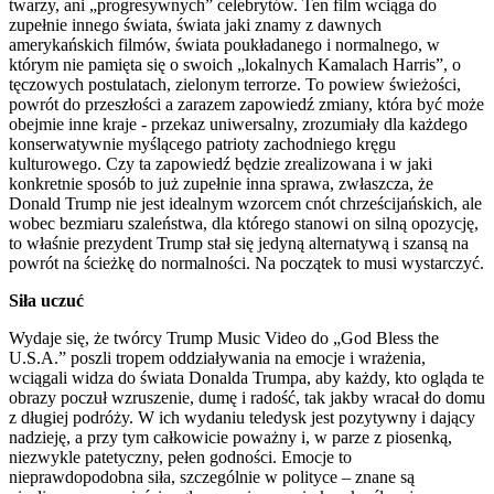
twarzy, ani „progresywnych” celebrytów. Ten film wciąga do
zupełnie innego świata, świata jaki znamy z dawnych
amerykańskich filmów, świata poukładanego i normalnego, w
którym nie pamięta się o swoich „lokalnych Kamalach Harris”, o
tęczowych postulatach, zielonym terrorze. To powiew świeżości,
powrót do przeszłości a zarazem zapowiedź zmiany, która być może
obejmie inne kraje - przekaz uniwersalny, zrozumiały dla każdego
konserwatywnie myślącego patrioty zachodniego kręgu
kulturowego. Czy ta zapowiedź będzie zrealizowana i w jaki
konkretnie sposób to już zupełnie inna sprawa, zwłaszcza, że
Donald Trump nie jest idealnym wzorcem cnót chrześcijańskich, ale
wobec bezmiaru szaleństwa, dla którego stanowi on silną opozycję,
to właśnie prezydent Trump stał się jedyną alternatywą i szansą na
powrót na ścieżkę do normalności. Na początek to musi wystarczyć.
Siła uczuć
Wydaje się, że twórcy Trump Music Video do „God Bless the
U.S.A.” poszli tropem oddziaływania na emocje i wrażenia,
wciągali widza do świata Donalda Trumpa, aby każdy, kto ogląda te
obrazy poczuł wzruszenie, dumę i radość, tak jakby wracał do domu
z długiej podróży. W ich wydaniu teledysk jest pozytywny i dający
nadzieję, a przy tym całkowicie poważny i, w parze z piosenką,
niezwykle patetyczny, pełen godności. Emocje to
nieprawdopodobna siła, szczególnie w polityce – znane są