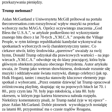
przekazywania pieniędzy.
Trump meloman?
Aidan McGartland z Uniwersytetu McGill próbował na portalu
theconversation.com rozszyfrować wpływ muzyki na przekaz
wyborczy ruchu MAGA. Oprócz oczywistego znaczenia „God
Bless the U.S.A.”, w artykule podkreślono też wykorzystanie
znanego hitu disco z lat 70-tych „Y.M.C.A.” zespołu the Village
People, w rytm którego republikański kandydat wykonywał na
spotkaniach wyborczych swój charakterystyczny taniec. Co
ciekawe utwór, który środowiska „queerowe” uważały za swój
hymn, Donald Trump odzyskał dla prawicowych wartości – na jego
wiecach „Y.M.C.A.” odwołuje się do klasy pracującej, która była
głównym obiektem przekazu obecnego Prezydenta. Autor artykułu
uważa, że Trump jako weteran showbiznesu, doskonale rozumie siłę
muzyki i oddziaływanie świata rozrywki, dlatego celebryci (jak np.
Hulk Hogan), taniec i muzyka stanowiły kluczowe elementy jego
spotkań z wyborcami. „Przez ostatnie dziewięć lat Trump opracował
zróżnicowaną playlistę, skupiając się na popowych hitach lat 70. i
80., przy czym lata 70. były jego młodością, a lata 80. były
okresem, w którym jego kariera biznesowa nabrała rozpędu.
Niektórzy komentatorzy pisali, że Trump nadal żyje w tej epoce” -
pisze Aidan McGarland. Dobór piosenek wywołujących nostalgię
za latami 80, przypominać ma o czasie rządów Reagana,