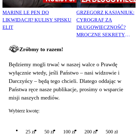
MARINE LE PEN DO
GRZEGORZ KASJANIUK:
LIKWIDACJI? KULISY SPISKU
CYROGRAF ZA
ELIT
DŁUGOWIECZNOŚĆ?
MROCZNE SEKRETY
MUZYKÓW
Zróbmy to razem!
Będziemy mogli trwać w naszej walce o Prawdę
wyłącznie wtedy, jeśli Państwo – nasi widzowie i
Darczyńcy – będą tego chcieli. Dlatego oddając w
Państwa ręce nasze publikacje, prosimy o wsparcie
misji naszych mediów.
Wybierz kwotę:
25 zł
50 zł
100 zł
200 zł
500 zł