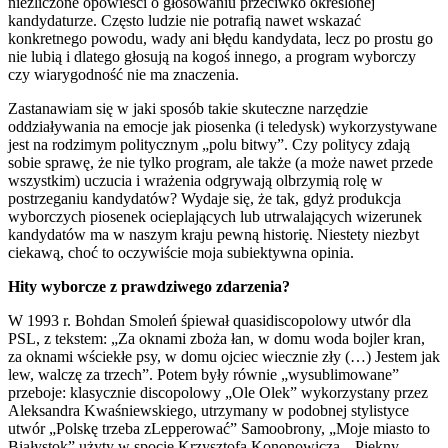
niezliczone opowieści o głosowaniu przeciwko określonej
kandydaturze. Często ludzie nie potrafią nawet wskazać
konkretnego powodu, wady ani błędu kandydata, lecz po prostu go
nie lubią i dlatego głosują na kogoś innego, a program wyborczy
czy wiarygodność nie ma znaczenia.
Zastanawiam się w jaki sposób takie skuteczne narzędzie
oddziaływania na emocje jak piosenka (i teledysk) wykorzystywane
jest na rodzimym politycznym „polu bitwy”. Czy politycy zdają
sobie sprawę, że nie tylko program, ale także (a może nawet przede
wszystkim) uczucia i wrażenia odgrywają olbrzymią rolę w
postrzeganiu kandydatów? Wydaje się, że tak, gdyż produkcja
wyborczych piosenek ocieplających lub utrwalających wizerunek
kandydatów ma w naszym kraju pewną historię. Niestety niezbyt
ciekawą, choć to oczywiście moja subiektywna opinia.
Hity wyborcze z prawdziwego zdarzenia?
W 1993 r. Bohdan Smoleń śpiewał quasidiscopolowy utwór dla
PSL, z tekstem: „Za oknami zboża łan, w domu woda bojler kran,
za oknami wściekłe psy, w domu ojciec wiecznie zły (…) Jestem jak
lew, walczę za trzech”. Potem były równie „wysublimowane”
przeboje: klasycznie discopolowy „Ole Olek” wykorzystany przez
Aleksandra Kwaśniewskiego, utrzymany w podobnej stylistyce
utwór „Polskę trzeba zLepperować” Samoobrony, „Moje miasto to
Białystok” użyty w spocie Krzysztofa Kononowicza, „Piękny