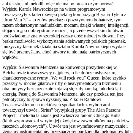
ani tekstu, ani melodii, więc nie ma po prostu czym porwać.
Wyjściu Karola Nawrockiego na wiecu programowym
towarzyszyły z kolei dźwięki pięknej kompozycji Bryana Tylera z
„Iron Man 3” – to znów przekaz o pozytywnym bohaterze, tym
razem obdarzonym nadludzkimi mocami dzięki własnej inteligencji,
stojącym „po dobrej stronie mocy”, a przede wszystkim to utwór
podświadomie znany szerokiej rzeszy dość młodej widowni. Przy
braku możliwości wykorzystania adekwatnych polskich piosenek,
muzyczny kierunek działania sztabu Karola Nawrockiego wydaje
się być przemyślany, choć utwory te nie mają patriotycznych
wątków.
Wyjściu Sławomira Mentzena na konwencji prezydenckiej w
Bełchatowie towarzyszyły najpierw, o ile dobrze usłyszałam,
charakterystyczne rytmy „We will rock you” Queen, które szybko
przeszły w mocne gitarowe riffy o heavymetalowym brzmieniu -
oba motywy bezsprzecznie kojarzą się z dynamiką, młodością i
energią. Pasują do Sławomira Mentzena, ale czy przekaz ten jest
patriotyczny to sprawa dyskusyjna. Z kolei Rafałowi
Trzaskowskiemu na niektórych spotkaniach z wyborcami
towarzyszył utwór „Sirius” brytyjskiej grupy The Alan Parsons
Project – melodia ta znana jest zwłaszcza fanom Chicago Bulls
(klub wyprowadzał w rytm jej dźwięków zawodników na parkiet w
meczach „domowych”). Utwór ten jest wyrafinowany muzycznie i
genialny instrumentalnie, przeznaczony bardziej dla melomanów lub