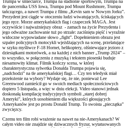
Trumpa w śmieciarce, Trumpa na stadionie sportowym, Trumpa na
tle pancernika USS Iowa, Trumpa pod Mount Rushmore, Trumpa
tańczącego, a nawet Trumpa z filmu „Kevin sam w Nowym Jorku”.
Prezydent jest ciągle w otoczeniu ludzi wiwatujących, ściskających
jego ręce. Morze amerykańskich flag i czapeczek MAGA. Jest
oczywiście i najważniejszy obraz - zamach na życie Prezydenta i
jego odważne zachowanie tuż po strzale: zaciśnięta pięść i wyraźnie
widoczne wypowiadane słowo „fight”. Dopełnieniem obrazu jest
szpaler policyjnych motocykli wjeżdżających na scenę, przelatujące
w szyku myśliwce F-18 Hornet, helikoptery, olśniewające jezioro z
dziesiątkami motorówek, a na każdej z nich banner „Trump 2024” –
to wszystko, w połączeniu z muzyką i tekstem piosenki buduje
niesamowity klimat. Filmik kończy scena, w której
charakterystyczna sylwetka Donalda Trumpa pojawia się,
„nadchodzi” na tle amerykańskiej flagi… Czy ten teledysk miał
przełożenie na wybory? Wydaje się, że nie, ponieważ Lee
Greenwood zamieścił go w swoich mediach społecznościowych
dopiero 5 listopada, a więc w dniu elekcji. Video stanowi jednak
doskonałą kompilację tradycyjnych symboli „starej dobrej
Ameryki”, których uosobieniem dla większości głosujących
Amerykanów jest po prostu Donald Trump. To swoista „pieczątka”
zwycięzcy.
Czemu ten film robi wrażenie na nawet na nie-Amerykanach? W
całym video nie znajdzie się dziwacznych fryzur, wytatuowanych