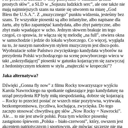
prostych słów”, a SLD w „Sojuszu ludzkich serc”, ale one także nie
mają najmniejszych szans na stanie się utworem na miarę „God
Bless the U.S.A.”. Z „muzycznego” punktu widzenia, jesteśmy bez
szans. Te wszystkie piosenki są albo infantylne, albo napisane dla
żartu, aby tylko zapamiętać kandydata, albo zbyt patetyczne, albo
zbyt mało wpadające w ucho. Jednym słowem brakuje im tego
czegoś, co sprawia, że włącza się tę melodię „na full”, otwiera okna
w samochodzie i jedzie do lokalu wyborczego. Co więcej, wygląda
na to, że naszym narodowym stylem muzycznym jest disco-polo.
Wyobrażacie sobie Państwo zwycięskiego kandydata wyborów na
prezydenta Polski wychodzącego na scenę powyborczego wiecu w
takt „uskrzydlającej” piosenki w gatunku kojarzącym się zazwyczaj
z hedonistycznym tekstem w stylu „majteczki w kropeczki”?
Jaka alternatywa?
Dźwięki „Gonna fly now” z filmu Rocky towarzyszące wyjściu
Karola Nawrockiego na spotkanie ogłaszające jego kandydaturę na
urząd prezydenta RP były miłą niespodzianką, dobrze się kojarzącą
– Rocky to przecież postać ze wszech miar pozytywna, wytrwała,
bezkompromisowa, życzliwa, kochająca, zwycięska. Do tego
zaczęto stosować chwytliwą grę słów „Now Rocky = Nawrocki”.
Ale… to nie jest utwór polski. Poza tym wkrótce piosenkę
zastąpiono śpiewem „Polska – biało-czerwoni”, który, owszem jest
akcentem patriotycznym i sportowym, ale mówiąc szczerze nie ma