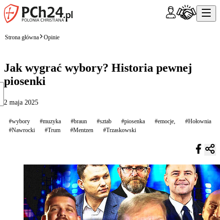
Strona główna
Opinie
Jak wygrać wybory? Historia pewnej
piosenki
2 maja 2025
#wybory
#muzyka
#braun
#sztab
#piosenka
#emocje,
#Hołownia
#Nawrocki
#Trum
#Mentzen
#Trzaskowski