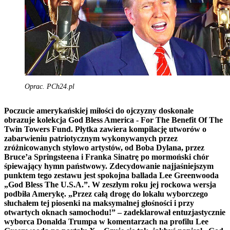
Oprac. PCh24.pl
Poczucie amerykańskiej miłości do ojczyzny doskonale
obrazuje kolekcja God Bless America - For The Benefit Of The
Twin Towers Fund. Płytka zawiera kompilację utworów o
zabarwieniu patriotycznym wykonywanych przez
zróżnicowanych stylowo artystów, od Boba Dylana, przez
Bruce’a Springsteena i Franka Sinatrę po mormoński chór
śpiewający hymn państwowy. Zdecydowanie najjaśniejszym
punktem tego zestawu jest spokojna ballada Lee Greenwooda
„God Bless The U.S.A.”. W zeszłym roku jej rockowa wersja
podbiła Amerykę. „Przez całą drogę do lokalu wyborczego
słuchałem tej piosenki na maksymalnej głośności i przy
otwartych oknach samochodu!” – zadeklarował entuzjastycznie
wyborca Donalda Trumpa w komentarzach na profilu Lee