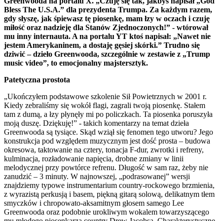
Greenwooda na portalu X. „Czuję się tak, jakbyś napisał „God
Bless The U.S.A.” dla prezydenta Trumpa. Za każdym razem,
gdy słyszę, jak śpiewasz tę piosenkę, mam łzy w oczach i czuję
miłość oraz nadzieję dla Stanów Zjednoczonych!” - wtórował
mu inny internauta. A na portalu YT ktoś napisał: „Nawet nie
jestem Amerykaninem, a dostaję gęsiej skórki.” Trudno się
dziwić – dzieło Greenwooda, szczególnie w zestawie z „Trump
music video”, to emocjonalny majstersztyk.
Patetyczna prostota
„Ukończyłem podstawowe szkolenie Sił Powietrznych w 2001 r.
Kiedy zebraliśmy się wokół flagi, zagrali twoją piosenkę. Stałem
tam z dumą, a łzy płynęły mi po policzkach. Ta piosenka poruszyła
moją duszę. Dziękuję!” - takich komentarzy na temat dzieła
Greenwooda są tysiące. Skąd wziął się fenomen tego utworu? Jego
konstrukcja pod względem muzycznym jest dość prosta – budowa
okresowa, taktowanie na cztery, tonacja F-dur, zwrotki i refreny,
kulminacja, rozładowanie napięcia, drobne zmiany w linii
melodycznej przy powtórce refrenu. Długość w sam raz, żeby nie
zanudzić – 3 minuty. W najnowszej, „podrasowanej” wersji
znajdziemy typowe instrumentarium country-rockowego brzmienia,
z wyrazistą perkusją i basem, piękną gitarą solową, delikatnym tłem
smyczków i chropowato-aksamitnym głosem samego Lee
Greenwooda oraz podobnie urokliwym wokalem towarzyszącego
mu młodego piosenkarza country Drew Jacobsa. Charakterystyczne