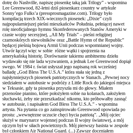
dotrę do Nashville, napiszę piosenkę taką jak Trilogy” - wspomina
Lee Greenwood, 82-letni dziś piosenkarz country w artykule
Sonny’ego Fulks’a (pressprosmagazine.com). Trilogy było
kompilacją trzech XIX-wiecznych piosenek: „Dixie” czyli
najpopularniejszej pieśni mieszkańców Południa, pełniącej nawet
rolę nieoficjalnego hymnu Skonfederowanych Stanów Ameryki w
czasie wojny secesyjnej, „All My Trials” – pieśni religijnej
czarnoskórych niewolników oraz „Battle Hymn of the Republic”
będącej pieśnią bojową Armii Unii podczas wspomnianej wojny.
Utwór łączył więc w sobie różne wątki i spojrzenia na
amerykańską historię. Dorównanie takiemu ambitnemu dziełu
wydawało się nie lada wyzwaniem, a jednak Lee Greenwood dopiął
swego. W 1984 r. świat usłyszał jego napisaną rok wcześniej
balladę „God Bless The U.S.A.” która stała się jedną z
najsłynniejszych piosenek patriotycznych w Stanach. „Pewnej nocy
siedziałem w autobusie w podróży z Little Rock do jakiegoś miejsca
w Teksasie, gdy ta piosenka przyszła mi do głowy. Miałem
przenośne pianino, które położyłem sobie na kolanach, założyłem
słuchawki, żeby nie przeszkadzać nikomu, kto próbowałby zasnąć
w autobusie, i napisałem God Bless The U.S.A.” - wspomina
artysta. Na pytania co go zainspirowało Greenwood opowiada po
prostu: „wewnętrzne uczucie chęci bycia patriotą”. „Mój ojciec
służył w marynarce wojennej podczas II wojny światowej, a mój
ojczym był w siłach powietrznych. Mój pierwszy basista w zespole
był członkiem Air National Guard. (...) Zawsze doceniałem