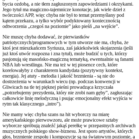
bycia ozdobą, a nie tłem zagłuszonym zapowiedziami i okrzykami.
Jego tytuł ma magiczno-tajemnicze konotacje, jak wiele dzieł z
twórczości APP, więc chyba nie był to temat przemyślany pod
kątem przekazu, a tylko wybór podyktowany koniecznością
odtworzenia „czegoś na poziomie” jako pieśń „na wejście”.
Nie muszę chyba dodawać, że pierwiastków
patriotycznych/programowych w tym utworze nie ma, chyba, że
ktoś jest mieszkańcem Syriusza, zaś jakiekolwiek skojarzenia (jeśli
już ktoś utwór rozpozna i zna tytuł), może budzić u tych, którzy
pasjonują się masońsko-magiczną tematyką, ewentualnie są fanami
NBA lub wrestlingu. Nie ma też w tej piosence cech, które
korelowałyby z charakterem kandydata (pozytywny kontekst,
energia). Jej atuty - melodia i jakość brzmienia - są nie do
dostrzeżenia w warunkach wiecu (np. podczas konwencji w
Gliwicach na tle tej pięknej pieśni prowadząca krzyczała
„potrzebujemy prezydenta, który nie zrobi nam gęby”, zagłuszając
całkowicie linię melodyczną i psując emocjonalny efekt wyjścia w
rytm tak klasycznego „intro”).
Nie mamy więc chyba szans na hit wyborczy na miarę
amerykańskiego pierwowzoru, ale może prawicowe sztaby
wyborcze spróbują znaleźć jakąś perełkę w przepastnych archiwach
muzycznych polskiego show-biznesu. Jest sporo artystów, których
głos, brzmienie zespołu i kompozycje są na światowym poziomie, a