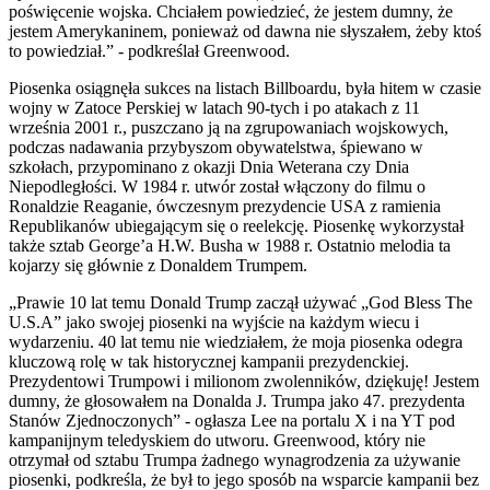
poświęcenie wojska. Chciałem powiedzieć, że jestem dumny, że
jestem Amerykaninem, ponieważ od dawna nie słyszałem, żeby ktoś
to powiedział.” - podkreślał Greenwood.
Piosenka osiągnęła sukces na listach Billboardu, była hitem w czasie
wojny w Zatoce Perskiej w latach 90-tych i po atakach z 11
września 2001 r., puszczano ją na zgrupowaniach wojskowych,
podczas nadawania przybyszom obywatelstwa, śpiewano w
szkołach, przypominano z okazji Dnia Weterana czy Dnia
Niepodległości. W 1984 r. utwór został włączony do filmu o
Ronaldzie Reaganie, ówczesnym prezydencie USA z ramienia
Republikanów ubiegającym się o reelekcję. Piosenkę wykorzystał
także sztab George’a H.W. Busha w 1988 r. Ostatnio melodia ta
kojarzy się głównie z Donaldem Trumpem.
„Prawie 10 lat temu Donald Trump zaczął używać „God Bless The
U.S.A” jako swojej piosenki na wyjście na każdym wiecu i
wydarzeniu. 40 lat temu nie wiedziałem, że moja piosenka odegra
kluczową rolę w tak historycznej kampanii prezydenckiej.
Prezydentowi Trumpowi i milionom zwolenników, dziękuję! Jestem
dumny, że głosowałem na Donalda J. Trumpa jako 47. prezydenta
Stanów Zjednoczonych” - ogłasza Lee na portalu X i na YT pod
kampanijnym teledyskiem do utworu. Greenwood, który nie
otrzymał od sztabu Trumpa żadnego wynagrodzenia za używanie
piosenki, podkreśla, że był to jego sposób na wsparcie kampanii bez