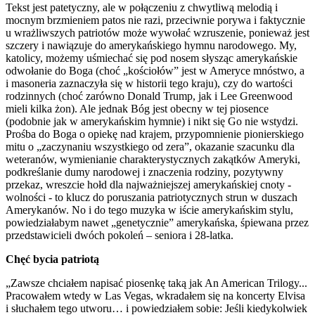
Tekst jest patetyczny, ale w połączeniu z chwytliwą melodią i
mocnym brzmieniem patos nie razi, przeciwnie porywa i faktycznie
u wrażliwszych patriotów może wywołać wzruszenie, ponieważ jest
szczery i nawiązuje do amerykańskiego hymnu narodowego. My,
katolicy, możemy uśmiechać się pod nosem słysząc amerykańskie
odwołanie do Boga (choć „kościołów” jest w Ameryce mnóstwo, a
i masoneria zaznaczyła się w historii tego kraju), czy do wartości
rodzinnych (choć zarówno Donald Trump, jak i Lee Greenwood
mieli kilka żon). Ale jednak Bóg jest obecny w tej piosence
(podobnie jak w amerykańskim hymnie) i nikt się Go nie wstydzi.
Prośba do Boga o opiekę nad krajem, przypomnienie pionierskiego
mitu o „zaczynaniu wszystkiego od zera”, okazanie szacunku dla
weteranów, wymienianie charakterystycznych zakątków Ameryki,
podkreślanie dumy narodowej i znaczenia rodziny, pozytywny
przekaz, wreszcie hołd dla najważniejszej amerykańskiej cnoty -
wolności - to klucz do poruszania patriotycznych strun w duszach
Amerykanów. No i do tego muzyka w iście amerykańskim stylu,
powiedziałabym nawet „genetycznie” amerykańska, śpiewana przez
przedstawicieli dwóch pokoleń – seniora i 28-latka.
Chęć bycia patriotą
„Zawsze chciałem napisać piosenkę taką jak An American Trilogy...
Pracowałem wtedy w Las Vegas, wkradałem się na koncerty Elvisa
i słuchałem tego utworu… i powiedziałem sobie: Jeśli kiedykolwiek