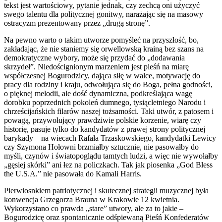
tekst jest wartościowy, pytanie jednak, czy zechcą oni użyczyć
swego talentu dla politycznej gonitwy, narażając się na masowy
ostracyzm prezentowany przez „drugą stronę”.
Na pewno warto o takim utworze pomyśleć na przyszłość, bo,
zakładając, że nie staniemy się orwellowską krainą bez szans na
demokratyczne wybory, może się przydać do „dodawania
skrzydeł”. Niedoścignionym marzeniem jest pieśń na miarę
współczesnej Bogurodzicy, dająca siłę w walce, motywację do
pracy dla rodziny i kraju, odwołująca się do Boga, pełna godności,
o pięknej melodii, ale dość dynamiczna, podkreślająca wagę
dorobku poprzednich pokoleń dumnego, tysiącletniego Narodu i
chrześcijańskich filarów naszej tożsamości. Taki utwór, z patosem i
powagą, przywołujący prawdziwie polskie korzenie, wiarę czy
historię, pasuje tylko do kandydatów z prawej strony politycznej
barykady – na wiecach Rafała Trzaskowskiego, kandydatki Lewicy
czy Szymona Hołowni brzmiałby sztucznie, nie pasowałby do
myśli, czynów i światopoglądu tamtych ludzi, a więc nie wywołałby
„gęsiej skórki” ani łez na policzkach. Tak jak piosenka „God Bless
the U.S.A.” nie pasowała do Kamali Harris.
Pierwiosnkiem patriotycznej i skutecznej strategii muzycznej była
konwencja Grzegorza Brauna w Krakowie 12 kwietnia.
Wykorzystano co prawda „stare” utwory, ale za to jakie –
Bogurodzicę oraz spontanicznie odśpiewaną Pieśń Konfederatów