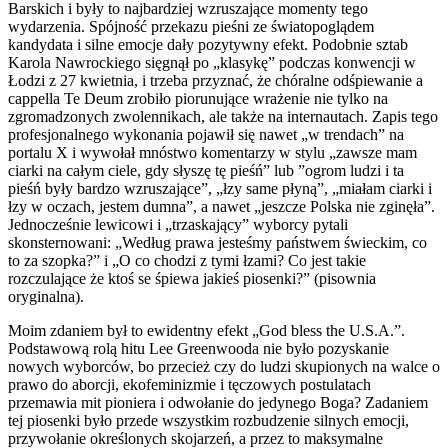
Barskich i były to najbardziej wzruszające momenty tego
wydarzenia. Spójność przekazu pieśni ze światopoglądem
kandydata i silne emocje dały pozytywny efekt. Podobnie sztab
Karola Nawrockiego sięgnął po „klasykę” podczas konwencji w
Łodzi z 27 kwietnia, i trzeba przyznać, że chóralne odśpiewanie a
cappella Te Deum zrobiło piorunujące wrażenie nie tylko na
zgromadzonych zwolennikach, ale także na internautach. Zapis tego
profesjonalnego wykonania pojawił się nawet „w trendach” na
portalu X i wywołał mnóstwo komentarzy w stylu „zawsze mam
ciarki na całym ciele, gdy słyszę tę pieśń” lub ”ogrom ludzi i ta
pieśń były bardzo wzruszające”, „łzy same płyną”, „miałam ciarki i
łzy w oczach, jestem dumna”, a nawet „jeszcze Polska nie zginęła”.
Jednocześnie lewicowi i „trzaskający” wyborcy pytali
skonsternowani: „Według prawa jesteśmy państwem świeckim, co
to za szopka?” i „O co chodzi z tymi łzami? Co jest takie
rozczulające że ktoś se śpiewa jakieś piosenki?” (pisownia
oryginalna).
Moim zdaniem był to ewidentny efekt „God bless the U.S.A.”.
Podstawową rolą hitu Lee Greenwooda nie było pozyskanie
nowych wyborców, bo przecież czy do ludzi skupionych na walce o
prawo do aborcji, ekofeminizmie i tęczowych postulatach
przemawia mit pioniera i odwołanie do jedynego Boga? Zadaniem
tej piosenki było przede wszystkim rozbudzenie silnych emocji,
przywołanie określonych skojarzeń, a przez to maksymalne