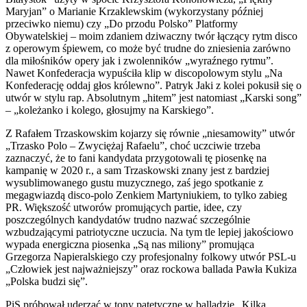
Maryjan” o Marianie Krzaklewskim (wykorzystany później
przeciwko niemu) czy „Do przodu Polsko” Platformy
Obywatelskiej – moim zdaniem dziwaczny twór łączący rytm disco
z operowym śpiewem, co może być trudne do zniesienia zarówno
dla miłośników opery jak i zwolenników „wyraźnego rytmu”.
Nawet Konfederacja wypuściła klip w discopolowym stylu „Na
Konfederację oddaj głos królewno”. Patryk Jaki z kolei pokusił się o
utwór w stylu rap. Absolutnym „hitem” jest natomiast „Karski song”
– „koleżanko i kolego, głosujmy na Karskiego”.
Z Rafałem Trzaskowskim kojarzy się równie „niesamowity” utwór
„Trzasko Polo – Zwyciężaj Rafaelu”, choć uczciwie trzeba
zaznaczyć, że to fani kandydata przygotowali tę piosenkę na
kampanię w 2020 r., a sam Trzaskowski znany jest z bardziej
wysublimowanego gustu muzycznego, zaś jego spotkanie z
megagwiazdą disco-polo Zenkiem Martyniukiem, to tylko zabieg
PR. Większość utworów promujących partie, idee, czy
poszczególnych kandydatów trudno nazwać szczególnie
wzbudzającymi patriotyczne uczucia. Na tym tle lepiej jakościowo
wypada energiczna piosenka „Są nas miliony” promująca
Grzegorza Napieralskiego czy profesjonalny folkowy utwór PSL-u
„Człowiek jest najważniejszy” oraz rockowa ballada Pawła Kukiza
„Polska budzi się”.
PiS próbował uderzać w tony patetyczne w balladzie „Kilka