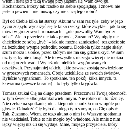
wiem i dlatego z taką uwagą przyglądam się Wam dwojgu.
Kochankom, którzy tak rzadko na siebie spoglądają. I znowu nie
jestem pewien – nie muszą, czy nie chcą tego robić?
Był od Ciebie kilka lat starszy. Akurat w sam raz tyle, żeby w jego
życiu zdążyło wydarzyć się te kilka rzeczy, które zwykle – jak to się
mówi w groszowych romansach – „nie pozwoliły Wam być ze
sobą”. Ale to przecież nie tak - prawda, Zuzanno? Wy nigdy nie
chcieliście ze sobą „być” – jak nie można zamieszkać, rozgościć się
na bezludnej wyspie pośrodku oceanu. Dookoła tylko nagie skały,
szum morza i słońce, przed którym nie ma się, gdzie ukryć. W sam
raz tyle, by nie utonąć. Ale to wszystko, niczego więcej nie można
od niej oczekiwać. I Wy też nie mieliście wygórowanych
oczekiwań. Przynajmniej takich, jakie zawsze zostają zawiedzione
w groszowych romansach. Oboje uciekliście ze swoich światów.
Byliście wygnańcami. To spotkanie, ten pokój, kilka innych, ta
kawiarnia (zawsze ta sama) – to były tylko kryjówki.
Tomasz szukał Cię na długo przedtem. Przeczuwał Twoją obecność,
w tym świecie albo jakimkolwiek innym. Nie robiło mu to różnicy.
Nie czekał na spotkanie, nic takiego nie chodziło mu w ogóle po
głowie. Odnaleźć Cię było dla niego tym samym, co Cię opisać.
Tak, Zuzanno. Wiem, że tego akurat o nim i o Waszym spotkaniu
nie wiedziałaś. Tobie to nie mogło być wiadome. Ale mnie z nim
łączy więcej niż Ci się wydaje. Mnie, mojego przyjaciela, który