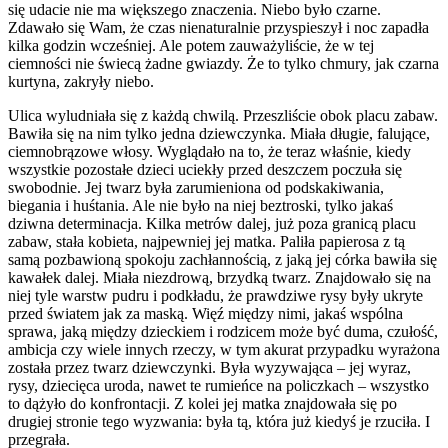
się udacie nie ma większego znaczenia. Niebo było czarne.
Zdawało się Wam, że czas nienaturalnie przyspieszył i noc zapadła
kilka godzin wcześniej. Ale potem zauważyliście, że w tej
ciemności nie świecą żadne gwiazdy. Że to tylko chmury, jak czarna
kurtyna, zakryły niebo.
Ulica wyludniała się z każdą chwilą. Przeszliście obok placu zabaw.
Bawiła się na nim tylko jedna dziewczynka. Miała długie, falujące,
ciemnobrązowe włosy. Wyglądało na to, że teraz właśnie, kiedy
wszystkie pozostałe dzieci uciekły przed deszczem poczuła się
swobodnie. Jej twarz była zarumieniona od podskakiwania,
biegania i huśtania. Ale nie było na niej beztroski, tylko jakaś
dziwna determinacja. Kilka metrów dalej, już poza granicą placu
zabaw, stała kobieta, najpewniej jej matka. Paliła papierosa z tą
samą pozbawioną spokoju zachłannością, z jaką jej córka bawiła się
kawałek dalej. Miała niezdrową, brzydką twarz. Znajdowało się na
niej tyle warstw pudru i podkładu, że prawdziwe rysy były ukryte
przed światem jak za maską. Więź między nimi, jakaś wspólna
sprawa, jaką między dzieckiem i rodzicem może być duma, czułość,
ambicja czy wiele innych rzeczy, w tym akurat przypadku wyrażona
została przez twarz dziewczynki. Była wyzywająca – jej wyraz,
rysy, dziecięca uroda, nawet te rumieńce na policzkach – wszystko
to dążyło do konfrontacji. Z kolei jej matka znajdowała się po
drugiej stronie tego wyzwania: była tą, która już kiedyś je rzuciła. I
przegrała.