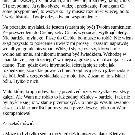
dnia, ani Waszego zachowania, ani nawet tej rozmowy, którą zaraz
Ci przypomnę. Ja tylko słyszę, widzę i przekazuję. Pomagam Ci
sobie przypomnieć, to wszystko. Ty musisz rozumieć więcej, bo to
Twoja historia. Twoje odzyskiwane wspomnienie.
Na początku myślałaś, że jestem (staram się być) Twoim sumieniem.
Że przyszedłem do Ciebie, żeby Ci coś wyrzucać, wytknąć błędy.
Nic bardziej mylnego. Piszę do Ciebie, bo muszę to robić. Nie wiem
skąd przyszło to polecenie i uwierz mi proszę – czasami naprawdę
wolałbym go nie otrzymać. Widzę i słyszę rzeczy, których nie
wolno ani mnie, ani nikomu innemu być świadkiem. Wchodzę w
charakterze „tego trzeciego” w miejsca, gdzie już dla dwojga jest za
ciasno. Tam, gdzie dwie intymności ścierają się ze sobą jak
rozpędzone, szorstkie powierzchnie. Skąd lecą iskry i gdzie zadaje
się ból. Jeśli z czegoś składają się moje listy, Zuzanno, to z iskier i
bólu. I tylko z nich.
Mało której kropli udawało się przedrzeć przez wszystkie warstwy
gałęzi. Ale Wam nie robiło to już żadnej różnicy – bardziej i tak nie
bylibyście się już w stanie przemoczyć. Co innego Was tu zwabiło –
cisza. Lekki szmer liści poruszanych przez deszcz, tylko on Wam
akompaniował.
Zaczęłaś mówić:
- Może to był tylko sen, a może gdzieś to przeczytałam. Kiedy na