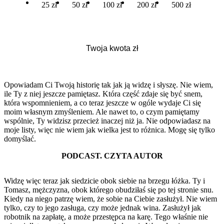
25 zł
50 zł
100 zł
200 zł
500 zł
Opowiadam Ci Twoją historię tak jak ją widzę i słyszę. Nie wiem,
ile Ty z niej jeszcze pamiętasz. Która część zdaje się być snem,
która wspomnieniem, a co teraz jeszcze w ogóle wydaje Ci się
moim własnym zmyśleniem. Ale nawet to, o czym pamiętamy
wspólnie, Ty widzisz przecież inaczej niż ja. Nie odpowiadasz na
moje listy, więc nie wiem jak wielka jest to różnica. Mogę się tylko
domyślać.
PODCAST. CZYTA AUTOR
Widzę więc teraz jak siedzicie obok siebie na brzegu łóżka. Ty i
Tomasz, mężczyzna, obok którego obudziłaś się po tej stronie snu.
Kiedy na niego patrzę wiem, że sobie na Ciebie zasłużył. Nie wiem
tylko, czy to jego zasługa, czy może jednak wina. Zasłużył jak
robotnik na zapłatę, a może przestępca na karę. Tego właśnie nie