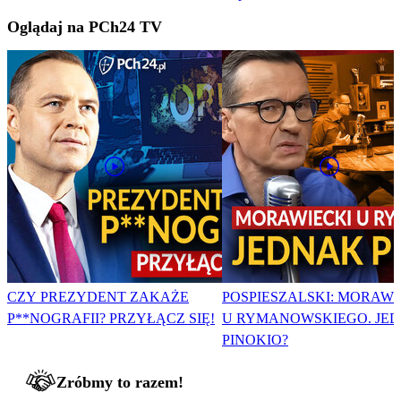
Oglądaj na PCh24 TV
CZY PREZYDENT ZAKAŻE
POSPIESZALSKI: MORAWI
P**NOGRAFII? PRZYŁĄCZ SIĘ!
U RYMANOWSKIEGO. JE
PINOKIO?
Zróbmy to razem!