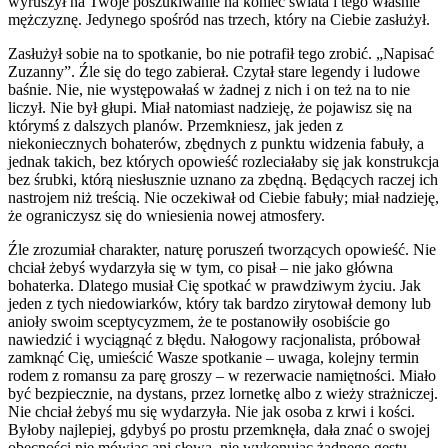
wyruszył na Twoje poszukiwanie na koniec świata i tego właśnie
mężczyznę. Jedynego spośród nas trzech, który na Ciebie zasłużył.
Zasłużył sobie na to spotkanie, bo nie potrafił tego zrobić. „Napisać
Zuzanny”. Źle się do tego zabierał. Czytał stare legendy i ludowe
baśnie. Nie, nie występowałaś w żadnej z nich i on też na to nie
liczył. Nie był głupi. Miał natomiast nadzieję, że pojawisz się na
którymś z dalszych planów. Przemkniesz, jak jeden z
niekoniecznych bohaterów, zbędnych z punktu widzenia fabuły, a
jednak takich, bez których opowieść rozleciałaby się jak konstrukcja
bez śrubki, którą niesłusznie uznano za zbędną. Będących raczej ich
nastrojem niż treścią. Nie oczekiwał od Ciebie fabuły; miał nadzieję,
że ograniczysz się do wniesienia nowej atmosfery.
Źle zrozumiał charakter, naturę poruszeń tworzących opowieść. Nie
chciał żebyś wydarzyła się w tym, co pisał – nie jako główna
bohaterka. Dlatego musiał Cię spotkać w prawdziwym życiu. Jak
jeden z tych niedowiarków, który tak bardzo zirytował demony lub
anioły swoim sceptycyzmem, że te postanowiły osobiście go
nawiedzić i wyciągnąć z błędu. Nałogowy racjonalista, próbował
zamknąć Cię, umieścić Wasze spotkanie – uwaga, kolejny termin
rodem z romansu za parę groszy – w rezerwacie namiętności. Miało
być bezpiecznie, na dystans, przez lornetkę albo z wieży strażniczej.
Nie chciał żebyś mu się wydarzyła. Nie jak osoba z krwi i kości.
Byłoby najlepiej, gdybyś po prostu przemknęła, dała znać o swojej
obecności nie mówiąc ani słowa, nie wykonując żadnego gestu.