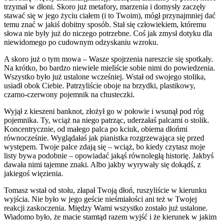
trzymał w dłoni. Skoro już metafory, marzenia i domysły zaczęły
stawać się w jego życiu ciałem (i to Twoim), mógł przynajmniej dać
temu znać w jakiś dobitny sposób. Stał się człowiekiem, któremu
słowa nie były już do niczego potrzebne. Coś jak zmysł dotyku dla
niewidomego po cudownym odzyskaniu wzroku.
A skoro już o tym mowa – Wasze spojrzenia nareszcie się spotkały.
Na krótko, bo bardzo niewiele mieliście sobie nimi do powiedzenia.
Wszystko było już ustalone wcześniej. Wstał od swojego stolika,
usiadł obok Ciebie. Patrzyliście oboje na brzydki, plastikowy,
czarno-czerwony pojemnik na chusteczki.
Wyjął z kieszeni banknot, złożył go w połowie i wsunął pod róg
pojemnika. Ty, wciąż na niego patrząc, uderzałaś palcami o stolik.
Koncentrycznie, od małego palca po kciuk, obiema dłońmi
równocześnie. Wyglądałaś jak pianistka rozgrzewająca się przed
występem. Twoje palce zdają się – wciąż, bo kiedy czytasz moje
listy bywa podobnie – opowiadać jakąś równoległą historię. Jakbyś
dawała nimi tajemne znaki. Albo jakby wyrywały się dokądś, z
jakiegoś więzienia.
Tomasz wstał od stołu, złapał Twoją dłoń, ruszyliście w kierunku
wyjścia. Nie było w jego geście nieśmiałości ani też w Twojej
reakcji zaskoczenia. Między Wami wszystko zostało już ustalone.
Wiadomo było, że macie stamtąd razem wyjść i że kierunek w jakim