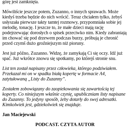
górę jest zamknięta.
Mówiliście jeszcze potem, Zuzanno, o innych sprawach. Może
kiedyś trzeba będzie do nich wrócić. Teraz chciałem tylko, żebyś
usłyszała pierwsze takty tamtej rozmowy, przypomniała sobie jej
melodię, tonację. I jeszcze to, że małe dzieci mają rację
podejrzewając dorosłych o spisek przeciwko nim. Kiedy zabraniają
im chować się pod drzewem podczas burzy, próbują je chronić
przed czymś dużo groźniejszym niż pioruny.
Jest już późno, Zuzanno. Widzę, że zamykają Ci się oczy. Idź już
spać. Już wkrótce znowu się spotkamy, po którejś stronie snu.
List ten został napisany przez człowieka, którego podziwiałem.
Przekazał mi on w spadku białą kopertę w formacie A4,
zatytułowaną „Listy do Zuzanny”.
Zostałem zobowiązany do zaopiekowania się zawartością tej
koperty. Co niniejszym właśnie czynię, upubliczniam listy napisane
do Zuzanny. To jedyny sposób, żeby dotarły do swej adresatki.
Kimkolwiek jest, gdziekolwiek się znajduje.
Jan Maciejewski
PODCAST. CZYTA AUTOR