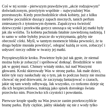
Coś w tej scenie - pierwszym prawdziwym „akcie rodzajowym”
doświadczonym, przeżytym wspólnie – najwyraźniej Was
przestraszyło. Kiedy przechodziliście obok kobiety, już z kilku
metrów poczuliście duszący zapach mocnych, tanich perfum
zmieszanych z tytoniowym dymem. Zapalczywa świeżość
dziewczynki i przekwitła gorycz unosząca się wokół jej matki były
jak zła wróżba. Ta kobieta pachniała fatalnie zawiedzoną nadzieją. I
to samo w sobie byłoby jeszcze do wytrzymania, gdyby nie
obecność córki. Myśl, w tamtym momencie bliska pewności, że ta
druga będzie musiała powtórzyć, odegrać każdą ze scen, zobaczyć i
usłyszeć rzeczy odbite w twarzy jej matki.
Przyspieszyliście kroku. Powietrze było już tak gęste, że niemal
można było je zobaczyć i spróbować dotknąć. Brodziliście w nim
jak w gęstej mazi. Chmury wisiały nisko, tuż nad Waszymi
głowami. Kroki skierowały Was w stronę parku. Jak małe dzieci,
które tyle razy nasłuchały się o tym, jak to podczas burzy nie można
chować się pod drzewami, że zaczynają fantazjować o czarach,
jakie się tam wtedy odbywają. Jak wszystko, co rzekomo dzieje się
dla ich bezpieczeństwa, traktują jako spisek dorosłego świata
przeciwko nim. Przeciwko ich czystości i powołaniu.
Pierwsze krople spadły na Was jeszcze zanim przekroczyliście
bramę parku. Były ciężkie, jakby składały się nie z wody tylko