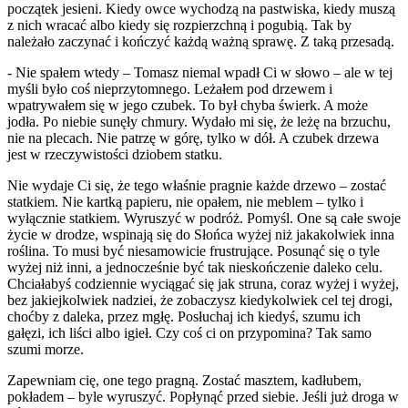
początek jesieni. Kiedy owce wychodzą na pastwiska, kiedy muszą
z nich wracać albo kiedy się rozpierzchną i pogubią. Tak by
należało zaczynać i kończyć każdą ważną sprawę. Z taką przesadą.
- Nie spałem wtedy – Tomasz niemal wpadł Ci w słowo – ale w tej
myśli było coś nieprzytomnego. Leżałem pod drzewem i
wpatrywałem się w jego czubek. To był chyba świerk. A może
jodła. Po niebie sunęły chmury. Wydało mi się, że leżę na brzuchu,
nie na plecach. Nie patrzę w górę, tylko w dół. A czubek drzewa
jest w rzeczywistości dziobem statku.
Nie wydaje Ci się, że tego właśnie pragnie każde drzewo – zostać
statkiem. Nie kartką papieru, nie opałem, nie meblem – tylko i
wyłącznie statkiem. Wyruszyć w podróż. Pomyśl. One są całe swoje
życie w drodze, wspinają się do Słońca wyżej niż jakakolwiek inna
roślina. To musi być niesamowicie frustrujące. Posunąć się o tyle
wyżej niż inni, a jednocześnie być tak nieskończenie daleko celu.
Chciałabyś codziennie wyciągać się jak struna, coraz wyżej i wyżej,
bez jakiejkolwiek nadziei, że zobaczysz kiedykolwiek cel tej drogi,
choćby z daleka, przez mgłę. Posłuchaj ich kiedyś, szumu ich
gałęzi, ich liści albo igieł. Czy coś ci on przypomina? Tak samo
szumi morze.
Zapewniam cię, one tego pragną. Zostać masztem, kadłubem,
pokładem – byle wyruszyć. Popłynąć przed siebie. Jeśli już droga w