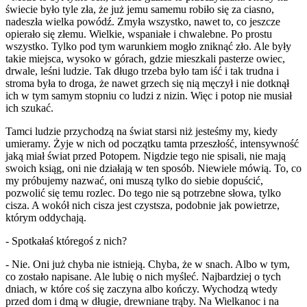
świecie było tyle zła, że już jemu samemu robiło się za ciasno,
nadeszła wielka powódź. Zmyła wszystko, nawet to, co jeszcze
opierało się złemu. Wielkie, wspaniałe i chwalebne. Po prostu
wszystko. Tylko pod tym warunkiem mogło zniknąć zło. Ale były
takie miejsca, wysoko w górach, gdzie mieszkali pasterze owiec,
drwale, leśni ludzie. Tak długo trzeba było tam iść i tak trudna i
stroma była to droga, że nawet grzech się nią męczył i nie dotknął
ich w tym samym stopniu co ludzi z nizin. Więc i potop nie musiał
ich szukać.
Tamci ludzie przychodzą na świat starsi niż jesteśmy my, kiedy
umieramy. Żyje w nich od początku tamta przeszłość, intensywność
jaką miał świat przed Potopem. Nigdzie tego nie spisali, nie mają
swoich ksiąg, oni nie działają w ten sposób. Niewiele mówią. To, co
my próbujemy nazwać, oni muszą tylko do siebie dopuścić,
pozwolić się temu rozlec. Do tego nie są potrzebne słowa, tylko
cisza. A wokół nich cisza jest czystsza, podobnie jak powietrze,
którym oddychają.
- Spotkałaś któregoś z nich?
- Nie. Oni już chyba nie istnieją. Chyba, że w snach. Albo w tym,
co zostało napisane. Ale lubię o nich myśleć. Najbardziej o tych
dniach, w które coś się zaczyna albo kończy. Wychodzą wtedy
przed dom i dmą w długie, drewniane trąby. Na Wielkanoc i na