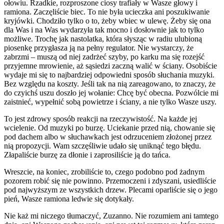
ołowiu. Rzadkie, rozproszone ciosy trafiały w Wasze głowy i
ramiona. Zaczęliście biec. To nie była ucieczka ani poszukiwanie
kryjówki. Chodziło tylko o to, żeby wbiec w ulewę. Żeby się ona
dla Was i na Was wydarzyła tak mocno i dosłownie jak to tylko
możliwe. Trochę jak nastolatka, która słysząc w radiu ulubioną
piosenkę przygłasza ją na pełny regulator. Nie wystarczy, że
zabrzmi – muszą od niej zadrżeć szyby, po karku ma się rozejść
przyjemne mrowienie, aż sąsiedzi zaczną walić w ściany. Osobiście
wydaje mi się to najbardziej odpowiedni sposób słuchania muzyki.
Bez względu na koszty. Jeśli tak na nią zareagowano, to znaczy, że
do czyichś uszu doszło jej wołanie: Chcę być obecna. Pozwólcie mi
zaistnieć, wypełnić sobą powietrze i ściany, a nie tylko Wasze uszy.
To jest zdrowy sposób reakcji na rzeczywistość. Na każde jej
wcielenie. Od muzyki po burzę. Uciekanie przed nią, chowanie się
pod dachem albo w słuchawkach jest odrzuceniem złożonej przez
nią propozycji. Wam szczęśliwie udało się uniknąć tego błędu.
Złapaliście burzę za dłonie i zaprosiliście ją do tańca.
Wreszcie, na koniec, zrobiliście to, czego podobno pod żadnym
pozorem robić się nie powinno. Przemoczeni i zdyszani, usiedliście
pod najwyższym ze wszystkich drzew. Plecami oparliście się o jego
pień, Wasze ramiona ledwie się dotykały.
Nie każ mi niczego tłumaczyć, Zuzanno. Nie rozumiem ani tamtego