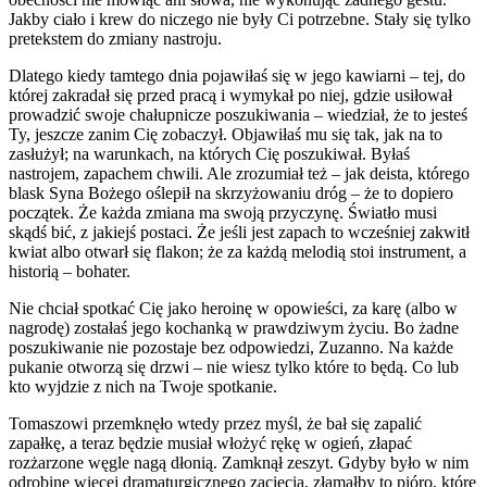
Jakby ciało i krew do niczego nie były Ci potrzebne. Stały się tylko
pretekstem do zmiany nastroju.
Dlatego kiedy tamtego dnia pojawiłaś się w jego kawiarni – tej, do
której zakradał się przed pracą i wymykał po niej, gdzie usiłował
prowadzić swoje chałupnicze poszukiwania – wiedział, że to jesteś
Ty, jeszcze zanim Cię zobaczył. Objawiłaś mu się tak, jak na to
zasłużył; na warunkach, na których Cię poszukiwał. Byłaś
nastrojem, zapachem chwili. Ale zrozumiał też – jak deista, którego
blask Syna Bożego oślepił na skrzyżowaniu dróg – że to dopiero
początek. Że każda zmiana ma swoją przyczynę. Światło musi
skądś bić, z jakiejś postaci. Że jeśli jest zapach to wcześniej zakwitł
kwiat albo otwarł się flakon; że za każdą melodią stoi instrument, a
historią – bohater.
Nie chciał spotkać Cię jako heroinę w opowieści, za karę (albo w
nagrodę) zostałaś jego kochanką w prawdziwym życiu. Bo żadne
poszukiwanie nie pozostaje bez odpowiedzi, Zuzanno. Na każde
pukanie otworzą się drzwi – nie wiesz tylko które to będą. Co lub
kto wyjdzie z nich na Twoje spotkanie.
Tomaszowi przemknęło wtedy przez myśl, że bał się zapalić
zapałkę, a teraz będzie musiał włożyć rękę w ogień, złapać
rozżarzone węgle nagą dłonią. Zamknął zeszyt. Gdyby było w nim
odrobinę więcej dramaturgicznego zacięcia, złamałby to pióro, które