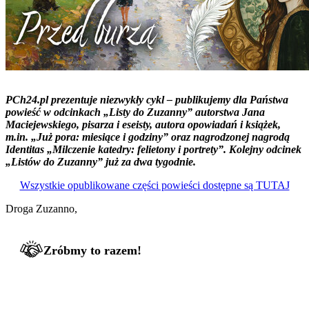
PCh24.pl prezentuje niezwykły cykl – publikujemy dla Państwa
powieść w odcinkach „Listy do Zuzanny” autorstwa Jana
Maciejewskiego, pisarza i eseisty, autora opowiadań i książek,
m.in. „Już pora: miesiące i godziny” oraz nagrodzonej nagrodą
Identitas „Milczenie katedry: felietony i portrety”. Kolejny odcinek
„Listów do Zuzanny” już za dwa tygodnie.
Wszystkie opublikowane części powieści dostępne są TUTAJ
Droga Zuzanno,
Zróbmy to razem!