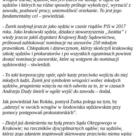
sędziów i których na różne sposoby próbuje wykończyć, wyrzucić z
zawodu, pozbawić pracy, uniemożliwić orzekanie. To jest jego
fundamentalny cel
– powiedział.
-
Żurek zasłynął jeszcze jako sędzia w czasie rządów PiS w 2017
roku. Jako krakowski sędzia, działacz stowarzyszenia „Iustitia” i
wtedy jeszcze jakiś dygnitarz Krajowej Rady Sądownictwa,
próbował zablokować nominacje na asesorów 250 młodym
prawnikom. Chłopakom i dziewczynom, którzy skończyli krakowską
szkołę sędziów i prokuratorów i po wszystkich egzaminach powinni
dostać nominacje asesorskie, które są wstępem do nominacji
sędziowskiej
– stwierdził.
-
To taki korporacyjny opór, opór kasty przeciwko wejściu do niej
młodych ludzi. Żurek jest symbolem wrogości wobec młodych
sędziów, pragnienia wzięcia na nich odwetu za to, że w czasach
Andrzeja Dudy śmieli w ogóle wejść do zawodu
– dodał.
Jak powiedział Jan Rokita, pomysł Żurka polega na tym, by
„uderzyć w swoich wrogów w środowisku sędziowskim przy
pomocy postępowań prokuratorskich”.
-
Złożył już doniesienia na byłą prezes Sądu Okręgowego w
Krakowie; na rzeczników dyscyplinarnych sądów; na sędziów,
którzy jego zdaniem inspirowali skierowane przeciwko niemu wpisy