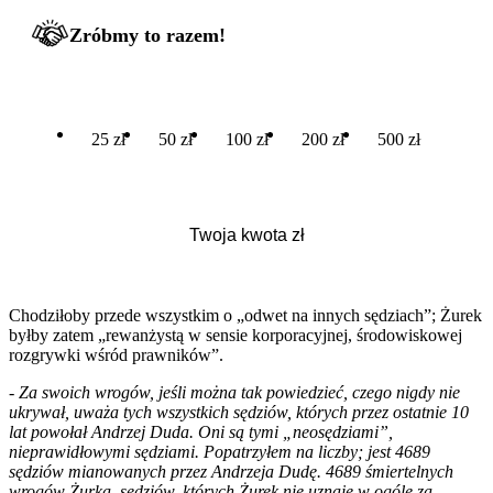
Zróbmy to razem!
25 zł
50 zł
100 zł
200 zł
500 zł
Chodziłoby przede wszystkim o „odwet na innych sędziach”; Żurek
byłby zatem „rewanżystą w sensie korporacyjnej, środowiskowej
rozgrywki wśród prawników”.
-
Za swoich wrogów, jeśli można tak powiedzieć, czego nigdy nie
ukrywał, uważa tych wszystkich sędziów, których przez ostatnie 10
lat powołał Andrzej Duda. Oni są tymi „neosędziami”,
nieprawidłowymi sędziami. Popatrzyłem na liczby; jest 4689
sędziów mianowanych przez Andrzeja Dudę. 4689 śmiertelnych
wrogów Żurka, sędziów, których Żurek nie uznaje w ogóle za