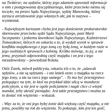
na Twitterze; na sędziów, którzy jego zdaniem ujawniali informacje
o nim z postępowania dyscyplinarnego, które przeciwko niemu się
toczyło; na prezes Sądu Najwyższego, sędzię Manowską, której
zarzuca aresztowanie jego własnych akt, jak to nazywa
–
wymieniał.
-
Największym kuriozum chyba jest jego doniesienie prokuratorskie
skierowane przeciwko sędzi Sądu Najwyższego, pani Marii
Szczepaniec i jednemu ławnikowi Sądu Najwyższego, Kaźmierzowi
Tomaszkowi, których on oskarża o to, iż wydali wyrok w sprawie
konfliktu majątkowego z jego żoną czy byłą żoną, w każdym razie w
jego osobistych sprawach z kobietą. Krótko mówiąc, to jej, a nie
jemu, przyznali odpowiednią część majątku i on jest z tego
niezadowolony
– powiedział Rokita.
Otóż Żurek, mówił publicysta, oskarża ich o to, że „udawali
sędziów, a nie są sędziami – i oni śmieli orzec o majątku na rzecz
jego żony, a nie na rzecz jego samego”. -
To ma być przestępstwo
polegające na tym, że ktoś na przykład idzie ulicą w mundurze
policyjnym, a nie jest w ogóle policjantem i nagle chce ci wlepić
mandat, żeby ukraść pieniądze. Jest takie przestępstwo i można za
to dostać rok więzienia
– wskazał.
-
Więc za to, że oni jego byłej żonie dali większą część majątku, a nie
jemu, poszliby na rok do więzienia. To pokazuje, kim jest ten gość,