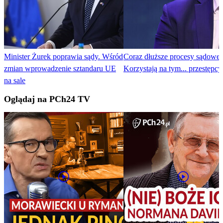
Minister Żurek poprawia sądy. Wśród
Coraz dłuższe procesy sądowe.
zmian wprowadzenie sztandaru UE
Korzystają na tym... przestępcy
na sale
Oglądaj na PCh24 TV