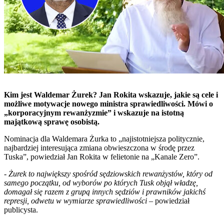
Kim jest Waldemar Żurek? Jan Rokita wskazuje, jakie są cele i
możliwe motywacje nowego ministra sprawiedliwości. Mówi o
„korporacyjnym rewanżyzmie” i wskazuje na istotną
majątkową sprawę osobistą.
Nominacja dla Waldemara Żurka to „najistotniejsza politycznie,
najbardziej interesująca zmiana obwieszczona w środę przez
Tuska”, powiedział Jan Rokita w felietonie na „Kanale Zero”.
-
Żurek to największy spośród sędziowskich rewanżystów, który od
samego początku, od wyborów po których Tusk objął władzę,
domagał się razem z grupą innych sędziów i prawników jakichś
represji, odwetu w wymiarze sprawiedliwości
– powiedział
publicysta.