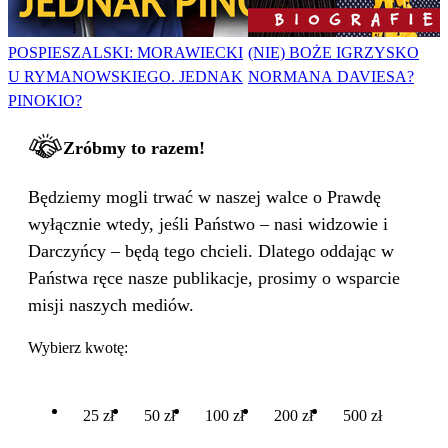
POSPIESZALSKI: MORAWIECKI
(NIE) BOŻE IGRZYSKO
U RYMANOWSKIEGO. JEDNAK
NORMANA DAVIESA?
PINOKIO?
Zróbmy to razem!
Będziemy mogli trwać w naszej walce o Prawdę
wyłącznie wtedy, jeśli Państwo – nasi widzowie i
Darczyńcy – będą tego chcieli. Dlatego oddając w
Państwa ręce nasze publikacje, prosimy o wsparcie
misji naszych mediów.
Wybierz kwotę:
25 zł
50 zł
100 zł
200 zł
500 zł