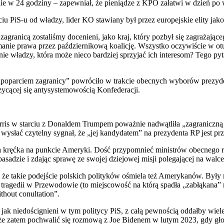
nie w 24 godziny – zapewniał, że pieniądze z KPO załatwi w dzień p
ęciu PiS-u od władzy, lider KO stawiany był przez europejskie elity 
e zagranicą zostaliśmy docenieni, jako kraj, który pozbył się zagraża
amanie prawa przez październikową koalicję. Wszystko oczywiście w otu
 władzy, która może nieco bardziej sprzyjać ich interesom? Tego pytania
„poparciem zagranicy” powróciło w trakcie obecnych wyborów prezyd
czycącej się antysystemowością Konfederacji.
rris w starciu z Donaldem Trumpem poważnie nadwątliła „zagranicz
ysłać czytelny sygnał, że „jej kandydatem” na prezydenta RP jest pr
a kręćka na punkcie Ameryki. Dość przypomnieć ministrów obecnego rz
adzie i zdając sprawę ze swojej dziejowej misji polegającej na walc
, że takie podejście polskich polityków ośmiela też Amerykanów. Były
tragedii w Przewodowie (to miejscowość na którą spadła „zabłąkana” r
hout conultation”.
 jak niedoścignieni w tym politycy PiS, z całą pewnością oddałby wie
 zatem pochwalić się rozmową z Joe Bidenem w lutym 2023, gdy gło