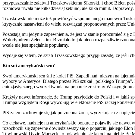
przypuszczalnie załatwił Trzaskowskiemu Sikorski, i choć Biden poś
rozmowa trwała nie kilkadziesiąt sekund, ale kilka minut. Doprawdy,
Trzaskowski nie może też powtórzyć wspomnianego manewru Tuska z ka
krytycznie nastawieni do wielu rozwiązań proponowanych przez Unię
Pozostają mu jedynie zapewnienia, że jest w stanie porozumieć się
Wołodymirem Zełenskim. Brzmiało to jak nieco rozpaczliwie rzucona de
wcale nie jest specjalnie popularny.
Wydaje się zatem, że sztab Trzaskowskiego przyjął zasadę, że jeśli ch
Kto śni amerykański sen?
Swój amerykański sen śni z kolei PiS. Zapadł nań, niczym na tajemn
wybory w Ameryce. Dlatego prezes PiS szukał „polskiego Trumpa”. Kied
entuzjastycznego wyczekiwania na poparcie ze strony Waszyngtonu 
Krążyły nawet informacje, że Trump przyjedzie do Polski i w jakiś 
Trumpa względem Rosji wywołują w elektoracie PiS raczej konsternac
PiS zatem zachowuje się jak porzucona żona, wyczekująca z napięci
Co ciekawe, nadzieje na amerykańskie poparcie pojawiły się nawet w 
rozochocili się zapewne dowiedziawszy się o poparciu, jakiego Elo
Tuwimowski Dyzio Marzyciel o pojawieniu się łakoci na niebie, że 