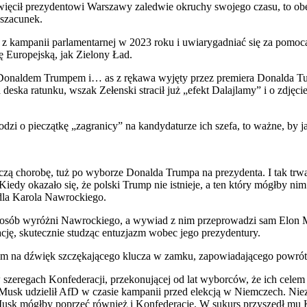
więcił prezydentowi Warszawy zaledwie okruchy swojego czasu, to obe
 szacunek.
mpanii parlamentarnej w 2023 roku i uwiarygadniać się za pomocą bru
 Europejską, jak Zielony Ład.
 z Donaldem Trumpem i… as z rękawa wyjęty przez premiera Donalda Tu
ska ratunku, wszak Zełenski stracił już „efekt Dalajlamy” i o zdjęcie
odzi o pieczątkę „zagranicy” na kandydaturze ich szefa, to ważne, by j
iczą chorobę, tuż po wyborze Donalda Trumpa na prezydenta. I tak trw
y okazało się, że polski Trump nie istnieje, a ten który mógłby nim by
dla Karola Nawrockiego.
sposób wyróżni Nawrockiego, a wywiad z nim przeprowadzi sam Elon Mus
ję, skutecznie studząc entuzjazm wobec jego prezydentury.
em na dźwięk szczękającego klucza w zamku, zapowiadającego powrót 
szeregach Konfederacji, przekonującej od lat wyborców, że ich celem 
n Musk udzielił AfD w czasie kampanii przed elekcją w Niemczech. N
Musk mógłby poprzeć również i Konfederację. W sukurs przyszedł mu K