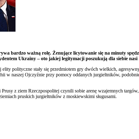
rywa bardzo ważną rolę. Żenujące licytowanie się na minuty spę
entem Ukrainy – oto jakiej legitymacji poszukują dla siebie nasi l
 elity polityczne stały się przedmiotem gry dwóch wielkich, agresyw
chii w naszej Ojczyźnie przy pomocy oddanych jurgieltników, podobni
i Prusy z ziem Rzeczpospolitej czynili sobie arenę wzajemnych targó
 ziemiach pruskich jurgieltników z moskiewskimi sługusami.