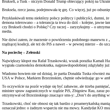
Brukseli, a Tusk – niczym Donald Trump obiecujący pokój na Ukrai
Bruksela, rzecz jasna, podejmowała tę grę. Co więcej, już po odsuni
Przyklaskiwali temu niektórzy polscy politycy i publicyści, dumni, ż
demona tolerowano – a tolerancja ta trwa do dziś – kolejne, jawne ł
czy Brukseli chodzi o Polskę? Czy raczej – zaryzykujmy – o utrzymanie
media.
Nie dziwi zatem, że marzenie o powtórzeniu podobnego manewru z 
rządzącej koalicji, ale też do PiS a nawet – w pewnej mierze – do sz
Na pociechę – Zełenski
Największy kłopot ma Rafał Trzaskowski, wszak porażka Kamali Ha
wygrała czarnoskóra demokratka, najprawdopodobniej zdążyłaby już w
Wiadomo bowiem nie od dzisiaj, że partia Donalda Tuska również m
USA w Polsce, Markiem Brzezinskim, chętnie odwiedzając go w ambas
To oczywiście na pozór wydaje się być zabawne, ale trzeba pamiętać
minister spraw zagranicznych w rządzie PiS, Zbigniew Rau, zaraz po 
otrzymywał od Brzezinskiego znaczące sms-y: „Don’t do anything wit
Trzaskowski, choć nie obnosi się tak bardzo z proamerykańską manią
oznaczał jedno: o żadnym wsparciu nie ma mowy. Kandydat KO może