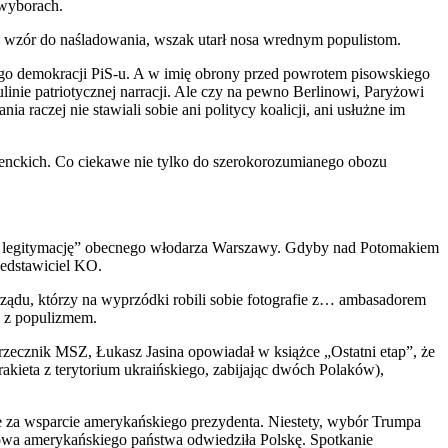
o wyborach.
jako wzór do naśladowania, wszak utarł nosa wrednym populistom.
jącego demokracji PiS-u. A w imię obrony przed powrotem pisowskiego
linie patriotycznej narracji. Ale czy na pewno Berlinowi, Paryżowi
 raczej nie stawiali sobie ani politycy koalicji, ani usłużne im
enckich. Co ciekawe nie tylko do szerokorozumianego obozu
ną legitymację” obecnego włodarza Warszawy. Gdyby nad Potomakiem
zedstawiciel KO.
ądu, którzy na wyprzódki robili sobie fotografie z… ambasadorem
e z populizmem.
 rzecznik MSZ, Łukasz Jasina opowiadał w książce „Ostatni etap”, że
akieta z terytorium ukraińskiego, zabijając dwóch Polaków),
le za wsparcie amerykańskiego prezydenta. Niestety, wybór Trumpa
wa amerykańskiego państwa odwiedziła Polskę. Spotkanie