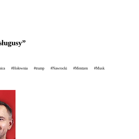
sługusy”
nica
#Hołownia
#trump
#Nawrocki
#Mentzen
#Musk