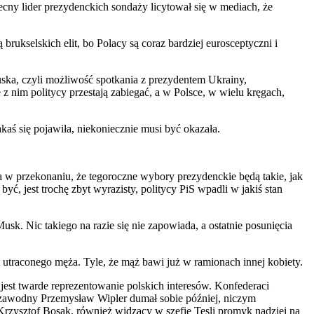
cny lider prezydenckich sondaży licytował się w mediach, że
kselskich elit, bo Polacy są coraz bardziej eurosceptyczni i
ska, czyli możliwość spotkania z prezydentem Ukrainy,
 z nim politycy przestają zabiegać, a w Polsce, w wielu kręgach,
akaś się pojawiła, niekoniecznie musi być okazała.
a w przekonaniu, że tegoroczne wybory prezydenckie będą takie, jak
ć, jest trochę zbyt wyrazisty, politycy PiS wpadli w jakiś stan
k. Nic takiego na razie się nie zapowiada, a ostatnie posunięcia
utraconego męża. Tyle, że mąż bawi już w ramionach innej kobiety.
jest twarde reprezentowanie polskich interesów. Konfederaci
iezawodny Przemysław Wipler dumał sobie później, niczym
rzysztof Bosak, również widzący w szefie Tesli promyk nadziei na