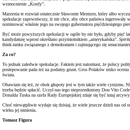
wzmocnienie „Konfy”.
Marzenia te rozwiał ostatecznie Sławomir Mentzen, który albo wyczuł n
spekulacje zapewniwszy, iż nie chce, aby obce państwa ingerowały 
nominować właśnie jego na swojego gubernatora pięćdziesiątego pie
Być może powyższych spekulacji w ogóle by nie było, gdyby pięć la
kandydaturę wprost określano przymiotnikiem „amerykańska”.
Spiri
think-tanku związanego z demokratami i zajmującego się umacniani
Za co?
To jednak zaledwie spekulacje. Faktem jest natomiast, że polscy polit
postepowanie pada też na podatny grunt. Gros Polaków nisko ocenia p
świata.
Obawiam się też, że obok głupoty jest w tym także wiele cynizmu. Ni
trzeba będzie spłacić. Uczył nas tego nieprzenikniony Don Vito Corl
Donalda Tuska na szefa Rady Europejskiej zdaje się być tutaj arcywy
Choć niewątpliwie wydaje się dzisiaj, że wiele jeszcze dzieli nas o
wieku jej istnienia.
Tomasz Figura