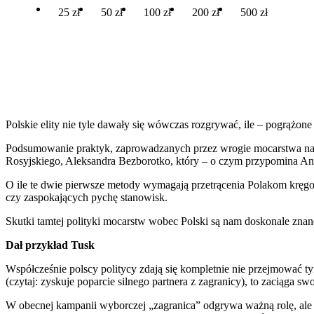
25 zł
50 zł
100 zł
200 zł
500 zł
Polskie elity nie tyle dawały się wówczas rozgrywać, ile – pogrążo
Podsumowanie praktyk, zaprowadzanych przez wrogie mocarstwa na 
Rosyjskiego, Aleksandra Bezborotko, który – o czym przypomina And
O ile te dwie pierwsze metody wymagają przetrącenia Polakom kręgos
czy zaspokających pychę stanowisk.
Skutki tamtej polityki mocarstw wobec Polski są nam doskonale znane:
Dał przykład Tusk
Współcześnie polscy politycy zdają się kompletnie nie przejmować ty
(czytaj: zyskuje poparcie silnego partnera z zagranicy), to zaciąga swo
W obecnej kampanii wyborczej „zagranica” odgrywa ważną rolę, al