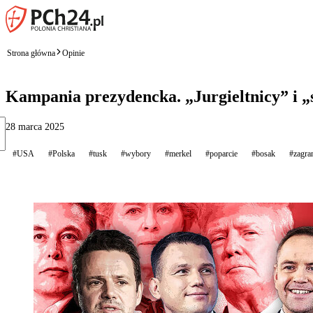
Strona główna
Opinie
Kampania prezydencka. „Jurgieltnicy” i „
28 marca 2025
#USA
#Polska
#tusk
#wybory
#merkel
#poparcie
#bosak
#zagra