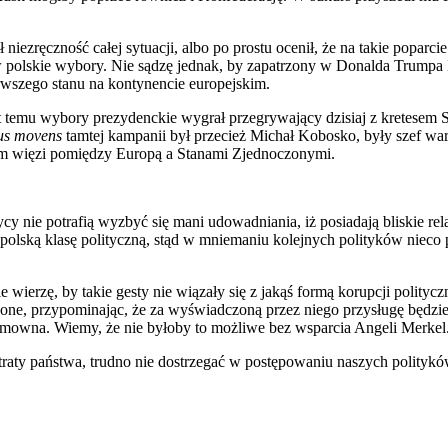
iezręczność całej sytuacji, albo po prostu ocenił, że na takie poparcie 
w polskie wybory. Nie sądzę jednak, by zapatrzony w Donalda Trumpa
rwszego stanu na kontynencie europejskim.
t temu wybory prezydenckie wygrał przegrywający dzisiaj z kretesem 
tus movens
tamtej kampanii był przecież Michał Kobosko, były szef w
em więzi pomiędzy Europą a Stanami Zjednoczonymi.
ycy nie potrafią wyzbyć się mani udowadniania, iż posiadają bliskie rela
olską klasę polityczną, stąd w mniemaniu kolejnych polityków nieco p
e wierzę, by takie gesty nie wiązały się z jakąś formą korupcji polity
eone, przypominając, że za wyświadczoną przez niego przysługę będzie 
mowna. Wiemy, że nie byłoby to możliwe bez wsparcia Angeli Merkel. C
d utraty państwa, trudno nie dostrzegać w postępowaniu naszych polity