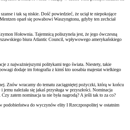
szanse i tak są niskie. Dość powiedzieć, że uciął te niepokojące
 Mentzen oparł się powabowi Waszyngtonu, gdyby ten zechciał
Szymon Hołownia. Tajemnicą poliszynela jest, że jego ówczesną
arszawskiego biura Atlantic Council, wpływowego amerykańskiego
cje z najważniejszymi politykami tego świata. Niestety, takie
owagi dodaje im fotografia z kimś kto uosabia majestat wielkiego
cznej. Znów wracamy do tematu zaciągniętej pożyczki, którą w końcu
i jemu należała się jakaś przysługa w przyszłości. Nominacja
zy zatem nominacja ta nie była nagrodą? A jeśli tak to za co?
ków podobieństwa do wyczynów elity I Rzeczpospolitej w ostatnim