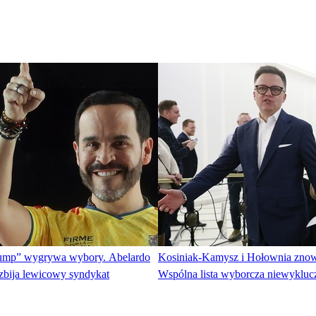
” wygrywa wybory. Abelardo
Kosiniak-Kamysz i Hołownia zno
rozbija lewicowy syndykat
Wspólna lista wyborcza niewykluc