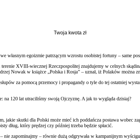
ne we własnym egoizmie patrzącym wzrostu osobistej fortuny – same po
terenie XVIII-wiecznej Rzeczpospolitej znajdujemy w celnych skądi
rzej Nowak w książce „Polska i Rosja” – uznał, iż Polaków można zmi
łupów za pomocą przemocy i propagandy o tyle do tej ostatniej wystarc
 na 120 lat utraciliśmy swoją Ojczyznę. A jak to wygląda dzisiaj?
m, jakie skutki dla Polski może mieć ich poddańcza postawa wobec zag
isty dług, który prędzej czy później trzeba będzie spłacić.
e – nie zapominajmy – równie dużą odgrywała w kampanijnym wyścigu