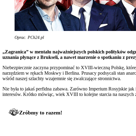
Oprac. PCh24.pl
„Zagranica” w mentalu najważniejszych polskich polityków odg
uznania płynące z Brukseli, a nawet marzenie o spotkaniu z prezyd
Niebezpiecznie zaczyna przypominać to XVIII-wieczną Polskę, której
narzędziem w rękach Moskwy i Berlina. Prusacy podsycali stan anar
wśród naszej szlachty wzajemnie się zwalczające stronnictwa.
Nie była to jakaś perfidna zabawa. Zarówno Imperium Rosyjskie jak 
interesów. Krótko mówiąc, wiek XVIII to kolejne starcia na naszych
Zróbmy to razem!