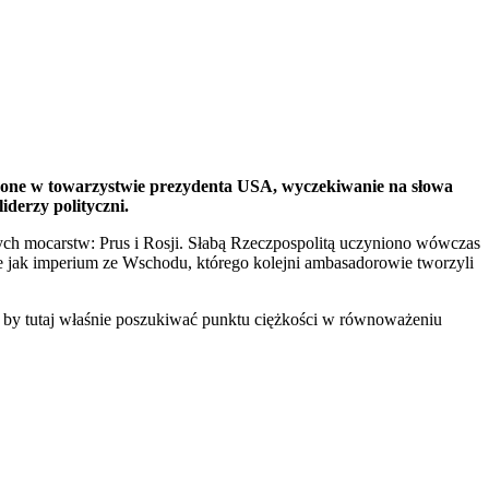
dzone w towarzystwie prezydenta USA, wyczekiwanie na słowa
iderzy polityczni.
nych mocarstw: Prus i Rosji. Słabą Rzeczpospolitą uczyniono wówczas
e jak imperium ze Wschodu, którego kolejni ambasadorowie tworzyli
w, by tutaj właśnie poszukiwać punktu ciężkości w równoważeniu