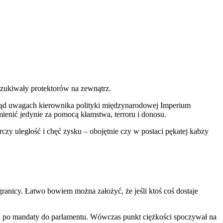
szukiwały protektorów na zewnątrz.
nąd uwagach kierownika polityki międzynarodowej Imperium
enić jedynie za pomocą kłamstwa, terroru i donosu.
zy uległość i chęć zysku – obojętnie czy w postaci pękatej kabzy
ranicy. Łatwo bowiem można założyć, że jeśli ktoś coś dostaje
 po mandaty do parlamentu. Wówczas punkt ciężkości spoczywał na