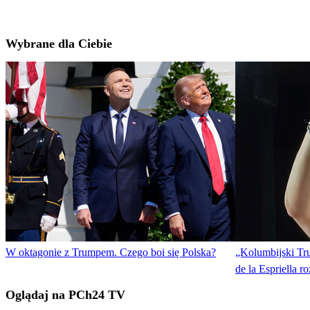
Wybrane dla Ciebie
W oktagonie z Trumpem. Czego boi się Polska?
„Kolumbijski Trump
de la Espriella 
Oglądaj na PCh24 TV