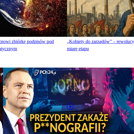
znowi zbiórkę podpisów pod
„Kobiety do zarządów” – rewoluc
atycznym
miarę etapu