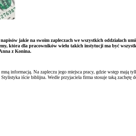
ch napisów jakie na swoim zapleczach we wszystkich oddziałach u
rmy, która dla pracowników wielu takich instytucji ma być wszyst
Anna z Konina.
ą informacją. Na zapleczu jego miejsca pracy, gdzie wstęp mają tylko
ylistyka iście biblijna. Wedle przyjaciela firma stosuje taką zachęt