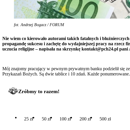
fot. Andrzej Bogacz / FORUM
Nie wiem co kierowało autorami takich fatalnych i bluźnierczy
propagandę sukcesu i zachętę do wydajniejszej pracy na rzecz fi
uczucia religijne – napisała na skrzynkę
kontakt@pch24.pl
pani 
Mój znajomy pracujący w pewnym prywatnym banku podzielił się ze mn
Przykazań Bożych. Są dwie tablice i 10 zdań. Każde ponumerowane. St
Zróbmy to razem!
25 zł
50 zł
100 zł
200 zł
500 zł