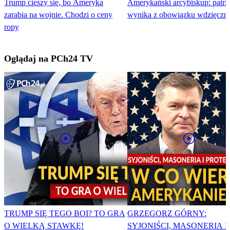
Trump cieszy się, bo Ameryka
Amerykański arcybiskup: patri
zarabia na wojnie. Chodzi o ceny
wynika z obowiązku wdzięczno
ropy
Oglądaj na PCh24 TV
TRUMP SIĘ TEGO BOI? TO GRA
GRZEGORZ GÓRNY:
O WIELKĄ STAWKĘ!
SYJONIŚCI, MASONERIA I