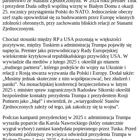
partnerstwo ze Stanami Zjednoczonymi. W 2024 roku premier Tusk
i prezydent Duda odbyli wspólną wizytę w Białym Domu z okazji
25. rocznicy przystąpienia Polski do NATO. Jednocześnie obecny
szef rządu opowiedział się za budowaniem przez Europę własnych
zdolności obronnych, przy zachowaniu bliskich relacji ze Stanami
Zjednoczonymi.
Chociaż stosunki między RP a USA pozostają w większości
pozytywne, między Tuskiem a administracją Trumpa pojawiły się
napięcia. Premier jako przewodniczący Rady Europejskiej
wielokrotnie krytykował republikańskiego przywódcę USA. W
wywiadzie dla mediów z lutego 2025 r. określił go mianem
„trudnego partnera”, którego podejście do wojny na Ukrainie i
relacji z Rosją stwarza wyzwania dla Polski i Europy. Dodał także:
„Musimy jednak skutecznie z nim współpracować, bez złudzeń i
paniki”. Na monachijskiej konferencji bezpieczeństwa w lutym
2025 r. minister spraw zagranicznych Radosław Sikorski określił
bezpośrednie kontakty prezydenta Trumpa z prezydentem Rosji
Putinem jako „błąd” i stwierdził, że „wiarygodność Stanów
Zjednoczonych zależy od tego, jak zakończy się ta wojna”.
Podczas kampanii prezydenckiej w 2025 r. administracja Trumpa
wyraziła poparcie dla Karola Nawrockiego (który ostatecznie
wygrał wybory) zamiast kandydata popieranego przez Tuska. Przed
wyborami późniejszy zwycięzca odwiedził prezydenta Trumpa w
Białym Domu 1 maja 2025 r. Sekretarz bezpieczeństwa