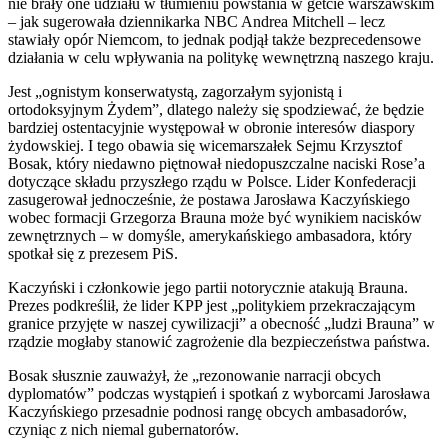
nie brały one udziału w tłumieniu powstania w getcie warszawskim
– jak sugerowała dziennikarka NBC Andrea Mitchell – lecz
stawiały opór Niemcom, to jednak podjął także bezprecedensowe
działania w celu wpływania na politykę wewnętrzną naszego kraju.
Jest „ognistym konserwatystą, zagorzałym syjonistą i
ortodoksyjnym Żydem”, dlatego należy się spodziewać, że będzie
bardziej ostentacyjnie występował w obronie interesów diaspory
żydowskiej. I tego obawia się wicemarszałek Sejmu Krzysztof
Bosak, który niedawno piętnował niedopuszczalne naciski Rose’a
dotyczące składu przyszłego rządu w Polsce. Lider Konfederacji
zasugerował jednocześnie, że postawa Jarosława Kaczyńskiego
wobec formacji Grzegorza Brauna może być wynikiem nacisków
zewnętrznych – w domyśle, amerykańskiego ambasadora, który
spotkał się z prezesem PiS.
Kaczyński i członkowie jego partii notorycznie atakują Brauna.
Prezes podkreślił, że lider KPP jest „politykiem przekraczającym
granice przyjęte w naszej cywilizacji” a obecność „ludzi Brauna” w
rządzie mogłaby stanowić zagrożenie dla bezpieczeństwa państwa.
Bosak słusznie zauważył, że „rezonowanie narracji obcych
dyplomatów” podczas wystąpień i spotkań z wyborcami Jarosława
Kaczyńskiego przesadnie podnosi rangę obcych ambasadorów,
czyniąc z nich niemal gubernatorów.