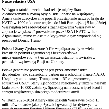
Nasze relacje z USA
W ciągu ostatnich trzech dekad relacje między Stanami
Zjednoczonymi a Polską były bliskie i oparte na współpracy.
Amerykanie zdecydowanie poparli przystąpienie naszego kraju do
NATO w 1999 roku oraz wejście do Unii Europejskiej 5 lat później.
Waszyngton był zadowolony z zaangażowania Warszawy w
„operacje wojskowe” prowadzone przez USA i NATO w Iraku i
Afganistanie, mimo że ostatnio krytycznie o tym wypowiadał się
prezydent Donald Trump.
Polska i Stany Zjednoczone ściśle współpracowały w wielu
kwestiach polityki zagranicznej i bezpieczeństwa
międzynarodowego, w tym zwłaszcza ostatnio, w związku z
pełnoskalową inwazją Rosji na Ukrainę.
Polska generalnie postrzegana jest przez amerykańskich
decydentów jako strategiczny partner na wschodniej flance NATO.
Urzędnicy administracji Trumpa uznali RP za „wzorowego
sojusznika USA”. Stany Zjednoczone rozlokowały także w naszym
kraju około 10 000 żołnierzy. Sprzedają nam coraz więcej broni i
sprzętu wojskowego służącego modernizacji armii.
W latach 2023–2024 Amerykanie udzielili Warszawie około 11
miliardów dolarów jako pożyczek i gwarancji kredytowych w
ramach programu Foreign Military Financing (FMF), na zakup w