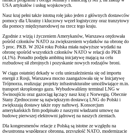
USA artykułów i usług wojskowych.
Nasz kraj pełni także istotną rolę jako jeden z głównych dostawców
pomocy dla Ukrainy i kluczowy węzeł logistyczny oraz tranzytowy
dla pomocy międzynarodowej na rzecz tego kraju.
Zgodnie z wizją i życzeniem Amerykanów, Warszawa orędowała
pośród członków NATO za zwiększeniem wydatków na obronę do
5 proc. PKB. W 2024 roku Polska miała najwyższe wydatki na
obronę spośród wszystkich członków NATO w relacji do PKB
(4,1%). Ponadto podjęła ambitną inicjatywę mającą na celu
rozbudowę sił zbrojnych i pozyskanie nowych rodzajów broni.
W ciągu ostatniej dekady w celu uniezależnienia się od importu
energii z Rosji, Warszawa mocno zaangażowała się w Inicjatywę
Trójmorza, realizując projekty infrastrukturalne umożliwiające m.in.
transport skroplonego gazu. Wybudowaliśmy terminal LNG w
Świnoujściu oraz gazociąg łączący nasz kraj z Norwegią. Obecnie
Stany Zjednoczone są największym dostawcą LNG do Polski i
zwiększają dostawy także ropy naftowej. Konsorcjum
amerykańskich firm podpisało z naszymi władzami umowę na
budowę pierwszej elektrowni jądrowej na naszych ziemiach.
Dla kongresmenów relacje z Polską są istotne ze względu na
dwustronną współpracę obronną, przyszłość NATO, modernizację