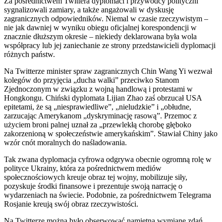
Za pośrednictwem Twittera dyplomaci i przywódcy polityczni
sygnalizowali zamiary, a także angażowali w dyskusję
zagranicznych odpowiedników. Niemal w czasie rzeczywistym –
nie jak dawniej w wyniku obiegu oficjalnej korespondencji w
znacznie dłuższym okresie – niekiedy deklarowana była wola
współpracy lub jej zaniechanie ze strony przedstawicieli dyplomacji
różnych państw.
Na Twitterze minister spraw zagranicznych Chin Wang Yi wezwał
kolegów do przyjęcia „ducha walki” przeciwko Stanom
Zjednoczonym w związku z wojną handlową i protestami w
Hongkongu. Chiński dyplomata Lijian Zhao zaś obrzucał USA
epitetami, że są „niesprawiedliwe”, „nieludzkie” i „obłudne,
zarzucając Amerykanom „dyskryminację rasową”. Przemoc z
użyciem broni palnej uznał za „przewlekłą chorobę głęboko
zakorzenioną w społeczeństwie amerykańskim”. Stawiał Chiny jako
wzór cnót moralnych do naśladowania.
Tak zwana dyplomacja cyfrowa odgrywa obecnie ogromną rolę w
polityce Ukrainy, która za pośrednictwem mediów
społecznościowych kreuje obraz tej wojny, mobilizuje siły,
pozyskuje środki finansowe i prezentuje swoją narrację o
wydarzeniach na świecie. Podobnie, za pośrednictwem Telegrama
Rosjanie kreują swój obraz rzeczywistości.
Na Twitterze można było obserwować namiętną wymianę zdań