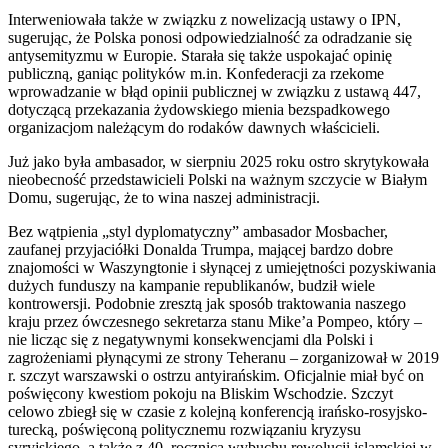
Interweniowała także w związku z nowelizacją ustawy o IPN,
sugerując, że Polska ponosi odpowiedzialność za odradzanie się
antysemityzmu w Europie. Starała się także uspokajać opinię
publiczną, ganiąc polityków m.in. Konfederacji za rzekome
wprowadzanie w błąd opinii publicznej w związku z ustawą 447,
dotyczącą przekazania żydowskiego mienia bezspadkowego
organizacjom należącym do rodaków dawnych właścicieli.
Już jako była ambasador, w sierpniu 2025 roku ostro skrytykowała
nieobecność przedstawicieli Polski na ważnym szczycie w Białym
Domu, sugerując, że to wina naszej administracji.
Bez wątpienia „styl dyplomatyczny” ambasador Mosbacher,
zaufanej przyjaciółki Donalda Trumpa, mającej bardzo dobre
znajomości w Waszyngtonie i słynącej z umiejętności pozyskiwania
dużych funduszy na kampanie republikanów, budził wiele
kontrowersji. Podobnie zresztą jak sposób traktowania naszego
kraju przez ówczesnego sekretarza stanu Mike’a Pompeo, który –
nie licząc się z negatywnymi konsekwencjami dla Polski i
zagrożeniami płynącymi ze strony Teheranu – zorganizował w 2019
r. szczyt warszawski o ostrzu antyirańskim. Oficjalnie miał być on
poświęcony kwestiom pokoju na Bliskim Wschodzie. Szczyt
celowo zbiegł się w czasie z kolejną konferencją irańsko-rosyjsko-
turecką, poświęconą politycznemu rozwiązaniu kryzysu
syryjskiego, a także z 40. rocznicą wybuchu rewolucji islamskiej w