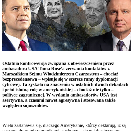
Ostatnia kontrowersja związana z obwieszczeniem przez
ambasadora USA Toma Rose’a zerwania kontaktów z
Marszałkiem Sejmu Włodzimierzem Czarzastym – chociaż
bezprecedensowa – wpisuje się w szersze ramy dyplomacji
cyfrowej. Ta zyskała na znaczeniu w ostatnich dwóch dekadach
i pełni istotną rolę w amerykańskiej – chociaż nie tylko –
polityce zagranicznej. W wydaniu ambasadorów USA jest
asertywna, a czasami nawet agresywna i stosowana także
względem sojuszników.
Wielu zastanawia się, dlaczego Amerykanie, którzy deklarują, iż są
naszymi dobrymi sojusznikami, zachowują się w tak agresywny