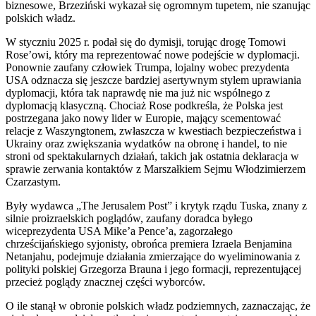
biznesowe, Brzeziński wykazał się ogromnym tupetem, nie szanując
polskich władz.
W styczniu 2025 r. podał się do dymisji, torując drogę Tomowi
Rose’owi, który ma reprezentować nowe podejście w dyplomacji.
Ponownie zaufany człowiek Trumpa, lojalny wobec prezydenta
USA odznacza się jeszcze bardziej asertywnym stylem uprawiania
dyplomacji, która tak naprawdę nie ma już nic wspólnego z
dyplomacją klasyczną. Chociaż Rose podkreśla, że Polska jest
postrzegana jako nowy lider w Europie, mający scementować
relacje z Waszyngtonem, zwłaszcza w kwestiach bezpieczeństwa i
Ukrainy oraz zwiększania wydatków na obronę i handel, to nie
stroni od spektakularnych działań, takich jak ostatnia deklaracja w
sprawie zerwania kontaktów z Marszałkiem Sejmu Włodzimierzem
Czarzastym.
Były wydawca „The Jerusalem Post” i krytyk rządu Tuska, znany z
silnie proizraelskich poglądów, zaufany doradca byłego
wiceprezydenta USA Mike’a Pence’a, zagorzałego
chrześcijańskiego syjonisty, obrońca premiera Izraela Benjamina
Netanjahu, podejmuje działania zmierzające do wyeliminowania z
polityki polskiej Grzegorza Brauna i jego formacji, reprezentującej
przecież poglądy znacznej części wyborców.
O ile stanął w obronie polskich władz podziemnych, zaznaczając, że