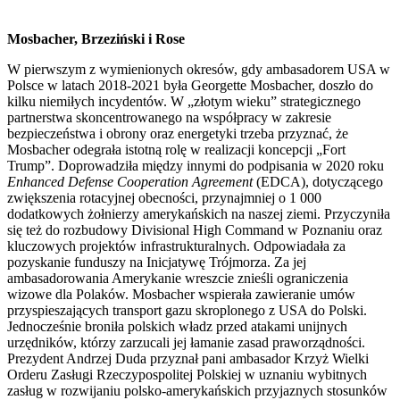
Mosbacher, Brzeziński i Rose
W pierwszym z wymienionych okresów, gdy ambasadorem USA w
Polsce w latach 2018-2021 była Georgette Mosbacher, doszło do
kilku niemiłych incydentów. W „złotym wieku” strategicznego
partnerstwa skoncentrowanego na współpracy w zakresie
bezpieczeństwa i obrony oraz energetyki trzeba przyznać, że
Mosbacher odegrała istotną rolę w realizacji koncepcji „Fort
Trump”. Doprowadziła między innymi do podpisania w 2020 roku
Enhanced Defense Cooperation Agreement
(EDCA), dotyczącego
zwiększenia rotacyjnej obecności, przynajmniej o 1 000
dodatkowych żołnierzy amerykańskich na naszej ziemi. Przyczyniła
się też do rozbudowy Divisional High Command w Poznaniu oraz
kluczowych projektów infrastrukturalnych. Odpowiadała za
pozyskanie funduszy na Inicjatywę Trójmorza. Za jej
ambasadorowania Amerykanie wreszcie znieśli ograniczenia
wizowe dla Polaków. Mosbacher wspierała zawieranie umów
przyspieszających transport gazu skroplonego z USA do Polski.
Jednocześnie broniła polskich władz przed atakami unijnych
urzędników, którzy zarzucali jej łamanie zasad praworządności.
Prezydent Andrzej Duda przyznał pani ambasador Krzyż Wielki
Orderu Zasługi Rzeczypospolitej Polskiej w uznaniu wybitnych
zasług w rozwijaniu polsko-amerykańskich przyjaznych stosunków