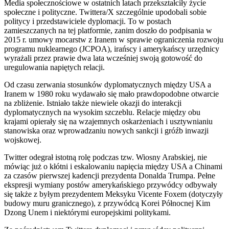
Media społecznościowe w ostatnich latach przekształciły życie
społeczne i polityczne. Twittera/X szczególnie upodobali sobie
politycy i przedstawiciele dyplomacji. To w postach
zamieszczanych na tej platformie, zanim doszło do podpisania w
2015 r. umowy mocarstw z Iranem w sprawie ograniczenia rozwoju
programu nuklearnego (JCPOA), irańscy i amerykańscy urzędnicy
wyrażali przez prawie dwa lata wcześniej swoją gotowość do
uregulowania napiętych relacji.
Od czasu zerwania stosunków dyplomatycznych między USA a
Iranem w 1980 roku wydawało się mało prawdopodobne otwarcie
na zbliżenie. Istniało także niewiele okazji do interakcji
dyplomatycznych na wysokim szczeblu. Relacje między obu
krajami opierały się na wzajemnych oskarżeniach i usztywnianiu
stanowiska oraz wprowadzaniu nowych sankcji i gróźb inwazji
wojskowej.
Twitter odegrał istotną rolę podczas tzw. Wiosny Arabskiej, nie
mówiąc już o kłótni i eskalowaniu napięcia między USA a Chinami
za czasów pierwszej kadencji prezydenta Donalda Trumpa. Pełne
ekspresji wymiany postów amerykańskiego przywódcy odbywały
się także z byłym prezydentem Meksyku Vicente Foxem (dotyczyły
budowy muru granicznego), z przywódcą Korei Północnej Kim
Dzong Unem i niektórymi europejskimi politykami.