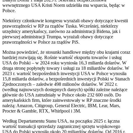
wewnętrznego USA Kristi Noem udzieliła mu wsparcia, będąc w
Polsce.
Niektórzy członkowie kongresu wyrażali obawy dotyczące kwestii
praworządności w RP za rządów Tuska. Wcześniej, niektórzy
urzędnicy amerykańscy, zarówno za administracji Bidena, jak i
pierwszej administracji Trumpa, wyrażali obawy dotyczące
praworządności w Polsce za rządów PiS.
Można powiedzieć, że stosunki handlowe między obu krajami coraz
bardziej rozwijają się. Rośnie wartość eksportu towarów i usług
USA do Polski – w 2024 roku wyniosła 16,3 miliarda dolarów. W
druga stronę popłynęły towary i usługi za 18 miliardów dolarów. W
2023 r. wartość bezpośrednich inwestycji USA w Polsce wynosiła
15,8 miliarda dolarów, a bezpośrednich inwestycji Polski w Stanach
Zjednoczonych – zaledwie 498 milionów dolarów. W 2022 r.
(według najnowszych dostępnych danych) spółki zależne należące
głównie do USA zatrudniały w Polsce około 232 600 osób. Do
amerykańskich firm, które zainwestowały w RP znaczne środki
należą: Amazon, Citigroup, General Electric, IBM, Lear, Mars,
Procter & Gamble, RTX, Whirlpool i 3M.
Według Departamentu Stanu USA, na początku 2025 r. łączna
wartość transakcji sprzedaży zagranicznej sprzętu wojskowego
USA do Polski wynosiła około 20 miliardów dolarów. Od 2016 r.