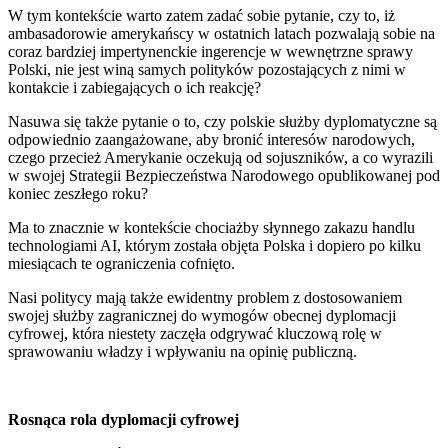
W tym kontekście warto zatem zadać sobie pytanie, czy to, iż
ambasadorowie amerykańscy w ostatnich latach pozwalają sobie na
coraz bardziej impertynenckie ingerencje w wewnętrzne sprawy
Polski, nie jest winą samych polityków pozostających z nimi w
kontakcie i zabiegających o ich reakcję?
Nasuwa się także pytanie o to, czy polskie służby dyplomatyczne są
odpowiednio zaangażowane, aby bronić interesów narodowych,
czego przecież Amerykanie oczekują od sojuszników, a co wyrazili
w swojej Strategii Bezpieczeństwa Narodowego opublikowanej pod
koniec zeszłego roku?
Ma to znacznie w kontekście chociażby słynnego zakazu handlu
technologiami AI, którym została objęta Polska i dopiero po kilku
miesiącach te ograniczenia cofnięto.
Nasi politycy mają także ewidentny problem z dostosowaniem
swojej służby zagranicznej do wymogów obecnej dyplomacji
cyfrowej, która niestety zaczęła odgrywać kluczową rolę w
sprawowaniu władzy i wpływaniu na opinię publiczną.
Rosnąca rola dyplomacji cyfrowej