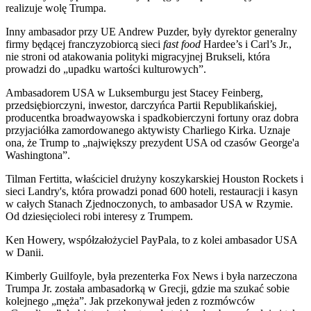
realizuje wolę Trumpa.
Inny ambasador przy UE Andrew Puzder, były dyrektor generalny
firmy będącej franczyzobiorcą sieci
fast food
Hardee’s i Carl’s Jr.,
nie stroni od atakowania polityki migracyjnej Brukseli, która
prowadzi do „upadku wartości kulturowych”.
Ambasadorem USA w Luksemburgu jest Stacey Feinberg,
przedsiębiorczyni, inwestor, darczyńca Partii Republikańskiej,
producentka broadwayowska i spadkobierczyni fortuny oraz dobra
przyjaciółka zamordowanego aktywisty Charliego Kirka. Uznaje
ona, że Trump to „największy prezydent USA od czasów George'a
Washingtona”.
Tilman Fertitta, właściciel drużyny koszykarskiej Houston Rockets i
sieci Landry's, która prowadzi ponad 600 hoteli, restauracji i kasyn
w całych Stanach Zjednoczonych, to ambasador USA w Rzymie.
Od dziesięcioleci robi interesy z Trumpem.
Ken Howery, współzałożyciel PayPala, to z kolei ambasador USA
w Danii.
Kimberly Guilfoyle, była prezenterka Fox News i była narzeczona
Trumpa Jr. została ambasadorką w Grecji, gdzie ma szukać sobie
kolejnego „męża”. Jak przekonywał jeden z rozmówców