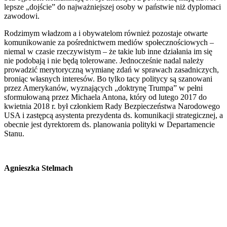
lepsze „dojście” do najważniejszej osoby w państwie niż dyplomaci
zawodowi.
Rodzimym władzom a i obywatelom również pozostaje otwarte
komunikowanie za pośrednictwem mediów społecznościowych –
niemal w czasie rzeczywistym – że takie lub inne działania im się
nie podobają i nie będą tolerowane. Jednocześnie nadal należy
prowadzić merytoryczną wymianę zdań w sprawach zasadniczych,
broniąc własnych interesów. Bo tylko tacy politycy są szanowani
przez Amerykanów, wyznających „doktrynę Trumpa” w pełni
sformułowaną przez Michaela Antona, który od lutego 2017 do
kwietnia 2018 r. był członkiem Rady Bezpieczeństwa Narodowego
USA i zastępcą asystenta prezydenta ds. komunikacji strategicznej, a
obecnie jest dyrektorem ds. planowania polityki w Departamencie
Stanu.
Agnieszka Stelmach