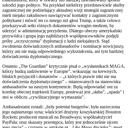
szkodzi jego polityce. Na przykład niektórzy przedstawiciele służby
zagranicznej nie podzielający aktualnej wizji strategiii zagranicznej
mieli niejako zakulisowo nawiązywać kontakty z zagranicznymi
politykami i mówić im co innego niż głosi Trump, a także celowo
przekazywali setki różnych dokumentów wrogim mediom, by
uderzyć w administrację prezydenta. Dlatego obecny amerykański
przywódca i grupa jego najbliższych współpracowników podjęli
próby „oczyszczenia” dyplomacji z ludzi nielojalnych. Stąd
zwolnienia doświadczonych ambasadorów i nominacje nowicjuszy,
którzy ani nie mają odpowiedniego wykształcenia, ani tym bardziej
doświadczenia dyplomatycznego.
Ostatnio „The Guardian” krytycznie pisał o „wysłannikach MAGA,
którzy budzą zadziwienie w Europie”, wskazując na krewnych,
bliskich przyjaciół i donatorów – „z których prawie nikt nie ma
doświadczenia dyplomatycznego” – mianowanych na stanowiska
ambasadorów na naszym kontynencie. Będą odpowiadać oni za
korektę obecnej trajektorii Europy, ponieważ jest „słaba”, „upada” i
stoi w obliczu „cywilizacyjnego wymazania”.
Ambasadorami zostali: „były potentat burgerów; była narzeczona
jego najstarszego syna; właściciel drużyny koszykarskiej Houston
Rockets; producent musicali na Broadwayu; współzałożyciel
PayPala; oraz skazany przestępca, który jest jednocześnie ojcem
jego zięcia” – czytamy w artykule pt. „
Like Maga disciples”: meet