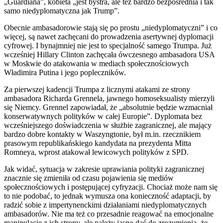
„Guardiana”, kobieta „jest bystra, ale też bardzo bezpośrednia i tak
samo niedyplomatyczna jak Trump”.
Obecnie ambasadorowie stają się po prostu „niedyplomatyczni” i co
więcej, są nawet zachęcani do prowadzenia asertywnej dyplomacji
cyfrowej. I bynajmniej nie jest to specjalność samego Trumpa. Już
wcześniej Hillary Clinton zachęcała ówczesnego ambasadora USA
w Moskwie do atakowania w mediach społecznościowych
Władimira Putina i jego popleczników.
Za pierwszej kadencji Trumpa z licznymi atakami ze strony
ambasadora Richarda Grennela, jawnego homoseksualisty mierzyli
się Niemcy. Grennel zapowiadał, że „absolutnie będzie wzmacniał
konserwatywnych polityków w całej Europie”. Dyplomata bez
wcześniejszego doświadczenia w służbie zagranicznej, ale mający
bardzo dobre kontakty w Waszyngtonie, był m.in. rzecznikiem
prasowym republikańskiego kandydata na prezydenta Mitta
Romneya, wprost atakował lewicowych polityków z SPD.
Jak widać, sytuacja w zakresie uprawiania polityki zagranicznej
znacznie się zmieniła od czasu pojawienia się mediów
społecznościowych i postępującej cyfryzacji. Chociaż może nam się
to nie podobać, to jednak wymusza ona konieczność adaptacji, by
radzić sobie z impertynenckimi działaniami niedyplomatycznych
ambasadorów. Nie ma też co przesadnie reagować na emocjonalne
manipulacje z ich strony, ale należy jasno dać do zrozumienia, że