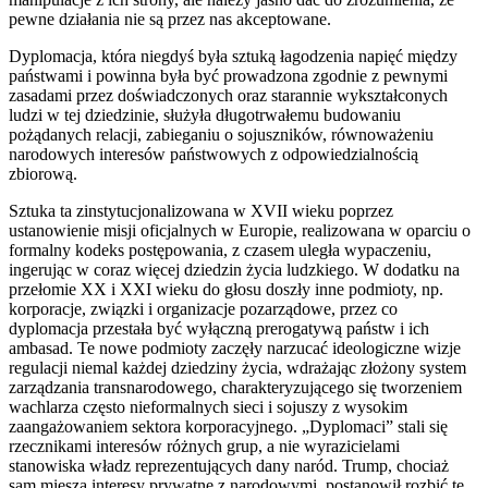
pewne działania nie są przez nas akceptowane.
Dyplomacja, która niegdyś była sztuką łagodzenia napięć między
państwami i powinna była być prowadzona zgodnie z pewnymi
zasadami przez doświadczonych oraz starannie wykształconych
ludzi w tej dziedzinie, służyła długotrwałemu budowaniu
pożądanych relacji, zabieganiu o sojuszników, równoważeniu
narodowych interesów państwowych z odpowiedzialnością
zbiorową.
Sztuka ta zinstytucjonalizowana w XVII wieku poprzez
ustanowienie misji oficjalnych w Europie, realizowana w oparciu o
formalny kodeks postępowania, z czasem uległa wypaczeniu,
ingerując w coraz więcej dziedzin życia ludzkiego. W dodatku na
przełomie XX i XXI wieku do głosu doszły inne podmioty, np.
korporacje, związki i organizacje pozarządowe, przez co
dyplomacja przestała być wyłączną prerogatywą państw i ich
ambasad. Te nowe podmioty zaczęły narzucać ideologiczne wizje
regulacji niemal każdej dziedziny życia, wdrażając złożony system
zarządzania transnarodowego, charakteryzującego się tworzeniem
wachlarza często nieformalnych sieci i sojuszy z wysokim
zaangażowaniem sektora korporacyjnego. „Dyplomaci” stali się
rzecznikami interesów różnych grup, a nie wyrazicielami
stanowiska władz reprezentujących dany naród. Trump, chociaż
sam miesza interesy prywatne z narodowymi, postanowił rozbić tę