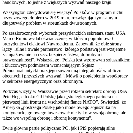
handlowych, to jedne z większych wyzwań naszego kraju.
Waszyngton zdecydował się włączyć Polaków w program ruchu
bezwizowego dopiero w 2019 roku, rozwiązując tym samym
długotrwały problem w stosunkach dwustronnych.
Po zeszłorocznych wyborach prezydenckich sekretarz stanu USA
Marco Rubio wydał oświadczenie, w którym pogratulował
prezydentowi elektowi Nawrockiemu. Zapewnił, że obie strony
łączy „silne i trwałe partnerstwo, którego podstawą jest wzajemne
zaangażowanie na rzecz bezpieczeństwa, dobrobytu i
praworządności”. Wskazał, że „Polska jest wzorowym sojusznikiem
i kluczowym podmiotem wzmacniającym Sojusz
Północnoatlantycki oraz jego suwerenną integralność w obliczu
obecnych i przyszłych wyzwań”. Mówił o pogłębieniu współpracy
w sektorze energetycznym oraz obronnym.
Podczas wizyty w Warszawie przed rokiem sekretarz obrony USA
Pete Hegseth określił Polskę jako „strategicznego partnera na
pierwszej linii frontu na wschodniej flance NATO”. Stwierdził, że
Ameryka „postrzega Polskę jako modelowego sojusznika na
kontynencie, gotowego inwestować nie tylko w swoją obronę, ale
także we wspólną obronę i obronę kontynentu”.
Dwie główne partie polityczne: PO, jak i PiS popierają silne