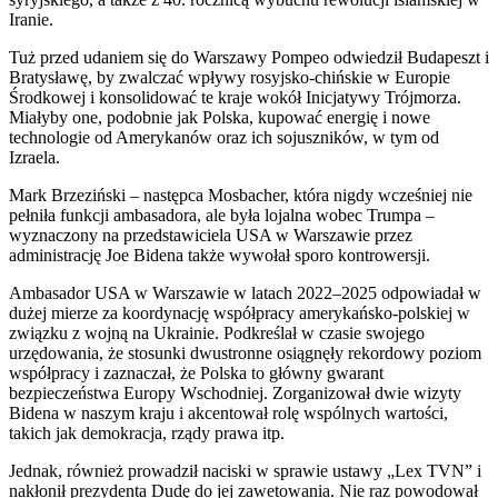
Iranie.
Tuż przed udaniem się do Warszawy Pompeo odwiedził Budapeszt i
Bratysławę, by zwalczać wpływy rosyjsko-chińskie w Europie
Środkowej i konsolidować te kraje wokół Inicjatywy Trójmorza.
Miałyby one, podobnie jak Polska, kupować energię i nowe
technologie od Amerykanów oraz ich sojuszników, w tym od
Izraela.
Mark Brzeziński – następca Mosbacher, która nigdy wcześniej nie
pełniła funkcji ambasadora, ale była lojalna wobec Trumpa –
wyznaczony na przedstawiciela USA w Warszawie przez
administrację Joe Bidena także wywołał sporo kontrowersji.
Ambasador USA w Warszawie w latach 2022–2025 odpowiadał w
dużej mierze za koordynację współpracy amerykańsko-polskiej w
związku z wojną na Ukrainie. Podkreślał w czasie swojego
urzędowania, że stosunki dwustronne osiągnęły rekordowy poziom
współpracy i zaznaczał, że Polska to główny gwarant
bezpieczeństwa Europy Wschodniej. Zorganizował dwie wizyty
Bidena w naszym kraju i akcentował rolę wspólnych wartości,
takich jak demokracja, rządy prawa itp.
Jednak, również prowadził naciski w sprawie ustawy „Lex TVN” i
nakłonił prezydenta Dudę do jej zawetowania. Nie raz powodował