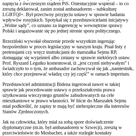
napięcia z ówczesnym rządem PiS. Ostentacyjnie wspierał – to co
zresztą deklarował, zanim został ambasadorem – subkulturę
LGBTQI+. Był przeciwny przyjęciu ustawy w sprawie badania
wpływów rosyjskich. Spotykał się z przedstawicielami inicjatywy
„Wolne sądy”, co uznano za ingerencję w wewnętrzne sprawy
Polski i angażowanie się po jednej stronie sporu politycznego.
Brzeziński wywołał oburzenie przede wszystkim ingerując
bezpośrednio w proces legislacyjny w naszym kraju. Pisał listy z
pretensjami czy wręcz instrukcjami do marszałka Sejmu RP,
domagając się wyjaśnień albo zmiany w sprawie niektórych ustaw.
Prof. Ryszard Legutko komentował, iż „jest czymś niebywałym” i
świadczyło to o tym, że ambasador zachowywał się jak „namiestnik,
który chce przejmować władzę czy jej część” w ramach imperium.
Przedstawiciel administracji Bidena ingerował nawet w takiej
sprawie jak procedowanie ustawy o przekształceniu prawa
użytkowania wieczystego gruntów zabudowanych na cele
mieszkaniowe w prawo własności. W liście do Marszałek Sejmu
miał podkreślić, że zapisy te mają być niebezpieczne dla interesów
Stanów Zjednoczonych.
Jak na człowieka, który miał za sobą spore doświadczenie
dyplomatyczne (m.in. był ambasadorem w Szwecji), zresztą w
przeciwieństwie do Mosbacher, a także rozległe kontakty