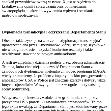
spotkań przywódców twarzą w twarz. X jest narzędziem do
kształtowania opinii i sprawdzania oraz potwierdzania
światopoglądu, a także do wywierania wpływu i oceniania
nastrojów społecznych.
Dyplomacja transakcyjna i oczyszczanie Departamentu Stanu
Obecnie także zyskuje na znaczeniu „dyplomacja transakcyjna”
upowszechniana przez Amerykanów, którzy starają się szybko – a
nie w długim okresie – uzyskać konkretne rezultaty i takie
oczekiwania stawiane są nowym ambasadorom.
A jeśli uwzględnimy działania podjęte przez obecną administrację
Trumpa, która chce niejako oczyścić Departament Stanu z
zawodowych dyplomatów, nielojalnych wobec programu MAGA,
wtedy zrozumiemy, że problem z impertynenckim postępowaniem
ambasadorów USA w Polsce jest znacznie szerszy i dotyczy także
innych sojuszników Waszyngtonu oraz w ogóle amerykańskiej
sceny politycznej.
Wciąż rezonuje kwestia zwolnienia w grudniu ub. roku przez
prezydenta USA prawie 30 zawodowych ambasadorów. Trump i
jego ekipa uważają, że Departament Stanu jest zdominowany przez
establishment, który w otwarty lub bardziej zawoalowany sposób