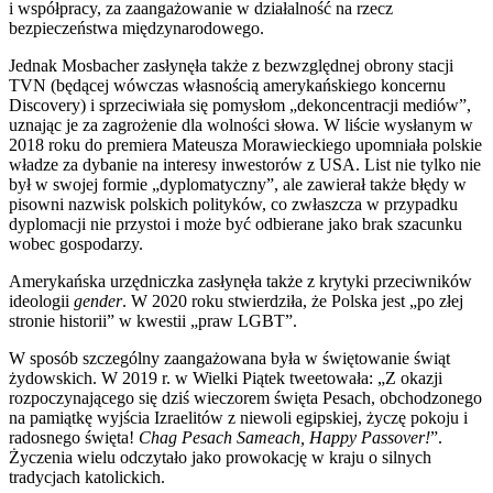
i współpracy, za zaangażowanie w działalność na rzecz
bezpieczeństwa międzynarodowego.
Jednak Mosbacher zasłynęła także z bezwzględnej obrony stacji
TVN (będącej wówczas własnością amerykańskiego koncernu
Discovery) i sprzeciwiała się pomysłom „dekoncentracji mediów”,
uznając je za zagrożenie dla wolności słowa. W liście wysłanym w
2018 roku do premiera Mateusza Morawieckiego upomniała polskie
władze za dybanie na interesy inwestorów z USA. List nie tylko nie
był w swojej formie „dyplomatyczny”, ale zawierał także błędy w
pisowni nazwisk polskich polityków, co zwłaszcza w przypadku
dyplomacji nie przystoi i może być odbierane jako brak szacunku
wobec gospodarzy.
Amerykańska urzędniczka zasłynęła także z krytyki przeciwników
ideologii
gender
. W 2020 roku stwierdziła, że Polska jest „po złej
stronie historii” w kwestii „praw LGBT”.
W sposób szczególny zaangażowana była w świętowanie świąt
żydowskich. W 2019 r. w Wielki Piątek tweetowała: „Z okazji
rozpoczynającego się dziś wieczorem święta Pesach, obchodzonego
na pamiątkę wyjścia Izraelitów z niewoli egipskiej, życzę pokoju i
radosnego święta!
Chag Pesach Sameach, Happy Passover!
”.
Życzenia wielu odczytało jako prowokację w kraju o silnych
tradycjach katolickich.