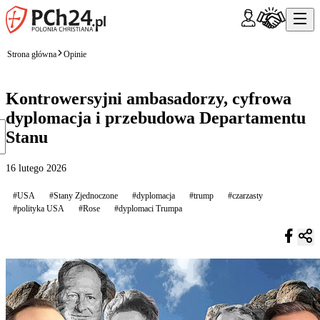
Strona główna
Opinie
Kontrowersyjni ambasadorzy, cyfrowa
dyplomacja i przebudowa Departamentu
Stanu
16 lutego 2026
#USA
#Stany Zjednoczone
#dyplomacja
#trump
#czarzasty
#polityka USA
#Rose
#dyplomaci Trumpa