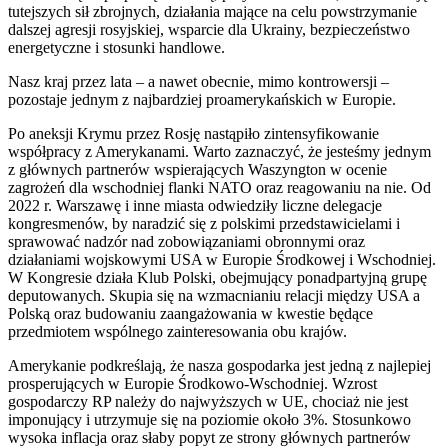
tutejszych sił zbrojnych, działania mające na celu powstrzymanie
dalszej agresji rosyjskiej, wsparcie dla Ukrainy, bezpieczeństwo
energetyczne i stosunki handlowe.
Nasz kraj przez lata – a nawet obecnie, mimo kontrowersji –
pozostaje jednym z najbardziej proamerykańskich w Europie.
Po aneksji Krymu przez Rosję nastąpiło zintensyfikowanie
współpracy z Amerykanami. Warto zaznaczyć, że jesteśmy jednym
z głównych partnerów wspierających Waszyngton w ocenie
zagrożeń dla wschodniej flanki NATO oraz reagowaniu na nie. Od
2022 r. Warszawę i inne miasta odwiedziły liczne delegacje
kongresmenów, by naradzić się z polskimi przedstawicielami i
sprawować nadzór nad zobowiązaniami obronnymi oraz
działaniami wojskowymi USA w Europie Środkowej i Wschodniej.
W Kongresie działa Klub Polski, obejmujący ponadpartyjną grupę
deputowanych. Skupia się na wzmacnianiu relacji między USA a
Polską oraz budowaniu zaangażowania w kwestie będące
przedmiotem wspólnego zainteresowania obu krajów.
Amerykanie podkreślają, że nasza gospodarka jest jedną z najlepiej
prosperujących w Europie Środkowo-Wschodniej. Wzrost
gospodarczy RP należy do najwyższych w UE, chociaż nie jest
imponujący i utrzymuje się na poziomie około 3%. Stosunkowo
wysoka inflacja oraz słaby popyt ze strony głównych partnerów