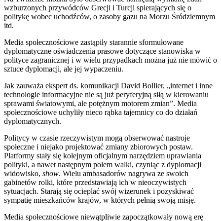
wzburzonych przywódców Grecji i Turcji spierających się o
politykę wobec uchodźców, o zasoby gazu na Morzu Śródziemnym
itd.
Media społecznościowe zastąpiły starannie sformułowane
dyplomatyczne oświadczenia prasowe dotyczące stanowiska w
polityce zagranicznej i w wielu przypadkach można już nie mówić o
sztuce dyplomacji, ale jej wypaczeniu.
Jak zauważa ekspert ds. komunikacji David Bollier, „internet i inne
technologie informacyjne nie są już peryferyjną siłą w kierowaniu
sprawami światowymi, ale potężnym motorem zmian”. Media
społecznościowe uchyliły nieco rąbka tajemnicy co do działań
dyplomatycznych.
Politycy w czasie rzeczywistym mogą obserwować nastroje
społeczne i niejako projektować zmiany zbiorowych postaw.
Platformy stały się kolejnym oficjalnym narzędziem uprawiania
polityki, a nawet następnym polem walki, czyniąc z dyplomacji
widowisko,
show
. Wielu ambasadorów nagrywa ze swoich
gabinetów rolki, które przedstawiają ich w nieoczywistych
sytuacjach. Starają się ocieplać swój wizerunek i pozyskiwać
sympatię mieszkańców krajów, w których pełnią swoją misję.
Media społecznościowe niewątpliwie zapoczątkowały nową erę