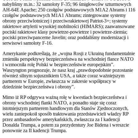
nabyliśmy m.in.: 32 samoloty F-35; 96 śmigłowców szturmowych
AH-64E Apache; 250 czołgów podstawowych M1A2 Abrams i 116
czołgów podstawowych M1A1 Abrams; zintegrowane systemy
obrony przeciwlotniczej i przeciwrakietowej Patriot-3+; systemy
rakietowe artylerii wysokiej mobilności (HIMARS); zaawansowane
pociski rakietowe klasy powietrze-powietrze i powietrze-ziemia;
pociski przeciwpancerne Javelin; oraz poddaliśmy modernizacji i
serwisowi samoloty F-16.
Amerykanie podkreślają, że „wojna Rosji z Ukrainą fundamentalnie
zmieniła perspektywy bezpieczeństwa na wschodniej flance NATO
i wzmocniła rolę Polski w bezpieczeństwie europejskim”.
Waszyngton prognozuje, że nasz kraj „prawdopodobnie pozostanie
również silnym sojusznikiem USA, a także coraz ważniejszym
partnerem w Europie, zwłaszcza w zakresie współpracy w
dziedzinie bezpieczeństwa i obrony”.
Mimo iż RP odgrywa ważną rolę w kwestiach bezpieczeństwa i
obrony wschodniej flanki NATO, a ponadto staje się coraz
istotniejszym partnerem handlowym dla Stanów Zjednoczonych,
wielu zaniepokoił sposób traktowania przedstawicieli władzy RP
przez ambasadorów amerykańskich, zwłaszcza za I kadencji
Donalda Trumpa, a potem za prezydentury Joe Bidena i wreszcie
ponownie za II kadencji Trumpa.