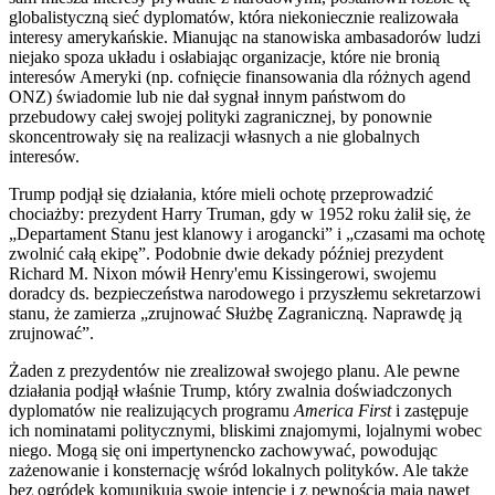
globalistyczną sieć dyplomatów, która niekoniecznie realizowała
interesy amerykańskie. Mianując na stanowiska ambasadorów ludzi
niejako spoza układu i osłabiając organizacje, które nie bronią
interesów Ameryki (np. cofnięcie finansowania dla różnych agend
ONZ) świadomie lub nie dał sygnał innym państwom do
przebudowy całej swojej polityki zagranicznej, by ponownie
skoncentrowały się na realizacji własnych a nie globalnych
interesów.
Trump podjął się działania, które mieli ochotę przeprowadzić
chociażby: prezydent Harry Truman, gdy w 1952 roku żalił się, że
„Departament Stanu jest klanowy i arogancki” i „czasami ma ochotę
zwolnić całą ekipę”. Podobnie dwie dekady później prezydent
Richard M. Nixon mówił Henry'emu Kissingerowi, swojemu
doradcy ds. bezpieczeństwa narodowego i przyszłemu sekretarzowi
stanu, że zamierza „zrujnować Służbę Zagraniczną. Naprawdę ją
zrujnować”.
Żaden z prezydentów nie zrealizował swojego planu. Ale pewne
działania podjął właśnie Trump, który zwalnia doświadczonych
dyplomatów nie realizujących programu
America First
i zastępuje
ich nominatami politycznymi, bliskimi znajomymi, lojalnymi wobec
niego. Mogą się oni impertynencko zachowywać, powodując
zażenowanie i konsternację wśród lokalnych polityków. Ale także
bez ogródek komunikują swoje intencje i z pewnością mają nawet