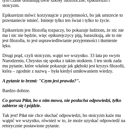
tym czasie dominują dwie szkoły filozoficzne, epikureizm i
stoicyzm.
Epikureizm mówi: korzystajcie z przyjemności, bo jak umrzecie to
przestaniecie istnieć. Istnieje tylko ten świat i tylko to życie.
Epikureizm jest filozofią rozpaczy, bo pokazuje ludziom, że nic nie
ma i nic nie będzie, więc epikurejczycy piją, baraszkują, ale to nie
jest filozofia, to jest usprawiedliwianie przyjemności i tłumienie
lęku.
Drugi prąd, czyli stoicyzm, wątpi we wszystko. 33 lata po swym
Narodzeniu, Chrystus się spotka z takim stoikiem. I ten stoik zada
mu pytanie, które właśnie pokazuje jak głęboki jest kryzys filozofii,
która – zgodnie z nazwą – była kiedyś umiłowaniem wiedzy.
A pytanie to brzmi: "Czym jest prawda?".
Bardzo dobrze.
Co gorsza Piłat, bo o nim mowa, nie posłucha odpowiedzi, tylko
zabierze się i pójdzie.
Tak jest! Piłat nie chce słuchać odpowiedzi, bo stoicyzm każe mu
wątpić we wszystko, również w to, że może uzyskać odpowiedź na
retorycznie postawione pytanie.