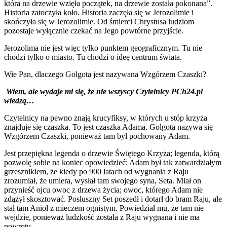
która na drzewie wzięła początek, na drzewie została pokonana”.
Historia zatoczyła koło. Historia zaczęła się w Jerozolimie i
skończyła się w Jerozolimie. Od śmierci Chrystusa ludziom
pozostaje wyłącznie czekać na Jego powtórne przyjście.
Jerozolima nie jest więc tylko punktem geograficznym. Tu nie
chodzi tylko o miasto. Tu chodzi o ideę centrum świata.
Wie Pan, dlaczego Golgota jest nazywana Wzgórzem Czaszki?
Wiem, ale wydaje mi się, że nie wszyscy Czytelnicy PCh24.pl
wiedzą…
Czytelnicy na pewno znają krucyfiksy, w których u stóp krzyża
znajduje się czaszka. To jest czaszka Adama. Golgota nazywa się
Wzgórzem Czaszki, ponieważ tam był pochowany Adam.
Jest przepiękna legenda o drzewie Świętego Krzyża; legenda, którą
pozwolę sobie na koniec opowiedzieć: Adam był tak zatwardziałym
grzesznikiem, że kiedy po 900 latach od wygnania z Raju
zrozumiał, że umiera, wysłał tam swojego syna, Seta. Miał on
przynieść ojcu owoc z drzewa życia; owoc, którego Adam nie
zdążył skosztować. Posłuszny Set poszedł i dotarł do bram Raju, ale
stał tam Anioł z mieczem ognistym. Powiedział mu, że tam nie
wejdzie, ponieważ ludzkość została z Raju wygnana i nie ma
powrotu.