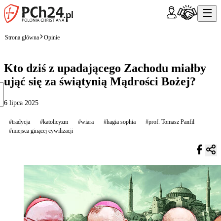
Strona główna
Opinie
Kto dziś z upadającego Zachodu miałby
ująć się za świątynią Mądrości Bożej?
6 lipca 2025
#tradycja
#katolicyzm
#wiara
#hagia sophia
#prof. Tomasz Panfil
#miejsca ginącej cywilizacji