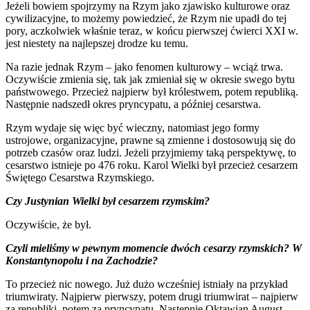
Jeżeli bowiem spojrzymy na Rzym jako zjawisko kulturowe oraz
cywilizacyjne, to możemy powiedzieć, że Rzym nie upadł do tej
pory, aczkolwiek właśnie teraz, w końcu pierwszej ćwierci XXI w.
jest niestety na najlepszej drodze ku temu.
Na razie jednak Rzym – jako fenomen kulturowy – wciąż trwa.
Oczywiście zmienia się, tak jak zmieniał się w okresie swego bytu
państwowego. Przecież najpierw był królestwem, potem republiką.
Następnie nadszedł okres pryncypatu, a później cesarstwa.
Rzym wydaje się więc być wieczny, natomiast jego formy
ustrojowe, organizacyjne, prawne są zmienne i dostosowują się do
potrzeb czasów oraz ludzi. Jeżeli przyjmiemy taką perspektywę, to
cesarstwo istnieje po 476 roku. Karol Wielki był przecież cesarzem
Świętego Cesarstwa Rzymskiego.
Czy Justynian Wielki był cesarzem rzymskim?
Oczywiście, że był.
Czyli mieliśmy w pewnym momencie dwóch cesarzy rzymskich? W
Konstantynopolu i na Zachodzie?
To przecież nic nowego. Już dużo wcześniej istniały na przykład
triumwiraty. Najpierw pierwszy, potem drugi triumwirat – najpierw
za republiki, potem za pryncypatu. Następnie Oktawian August