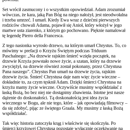
Set wrócił zasmucony i o wszystkim opowiedział. Adam zrozumiał
wówczas, że kara, jaką Pan Bóg na niego nałożył, jest nieodwołalna
i trzeba umrzeć. I umarł. Kiedy Ewa wraz z dziećmi pierwszych
rodziców chowali Adama, pojawił się Anioł, który włożył w jego
martwe usta ziarenko, z którym go pochowano. Pięknie namalował
tę legendę Pierro della Francesca.
Z tego nasionka wyrosło drzewo, na którym umarł Chrystus. To, co
mówimy w prefacji o Krzyżu Świętym podczas Triduum
Paschalnego: „Na drzewie rajskim śmierć wzięła początek, na
drzewie Krzyża powstało nowe życie, a szatan, który na drzewie
zwyciężył, na drzewie również został pokonany, przez Chrystusa
Pana naszego”. Chrystus Pan umarł na drzewie życia, rajskim
drzewie życia. Śmierć Chrystusa daje nam więc życie wieczne –
dokładnie to, za czym tęsknił Adam. Dzięki śmierci Chrystusa na
krzyżu mamy życie wieczne. Oczywiście musimy współdziałać z
łaską Bożą, bo bez niej nie dostąpimy zbawienia. Istotne jest nasze
dążenie do doskonałości. Tą doskonałością jest idea życia
wiecznego w Bogu, ale nie tego, które – jak opowiadają filmowcy –
da się zdobyć, pijąc ze świętego Graala. My musimy z łaską Bożą
współdziałać.
Tak więc historia zatoczyła krąg i właściwie się skończyła. Po
śmierci krzyżowej Chrystusa pozostaje wyłącznie oczekiwanie na