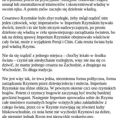
usunął lub zneutralizował triumwirów i skoncentrował władzę w
swoim ręku. A potem znów zaczęło się dzielenie władzą.
Cesarstwo Rzymskie było zbyt rozległe, żeby mógł rządzić nim
jeden człowiek, więc imperatorów w Imperium Rzymskim bywało
dwóch, trzech i to nie było niczym nadzwyczajnym, po prostu
dzielono się władzą w celu sprawniejszego zarządzania światem, bo
tak na dobrą sprawę Imperium Rzymskie obejmowało właściwie
cały świat, może z wyjątkiem Persji i Chin. Cała reszta świata była
pod władzą Rzymu.
Nie da się rządzić z jednego miejsca – choćby leżało w środku
świata – czymś tak niesłychanie rozległym, więc nie ma się co
dziwić, że mamy jednego cesarza na Zachodzie, a drugiego na
Wschodzie. To długa tradycja.
Nie jest więc tak, że trwa jedna, niezmienna forma polityczna, forma
zarządzania Rzymem przez dziesięciolecia i stulecia. Imperium
Rzymskie ma różne oblicza. W pewnym okresie czci ono rzymskich
bogów. Potem ci rzymscy bogowie zaczynają być trochę bardziej
greckimi bogami. Następnie Imperium sprowadza sobie do Rzymu
całe mnóstwo rozmaitych bogów wziętych jako zakładników z
całego świata, przez co w Rzymie rozwijają się również kulty
bliskowschodnie, co nota bene nie wychodzi Rzymowi na dobre,
ale niemniej jednak Rzym jest niezwykle synkretyczny.