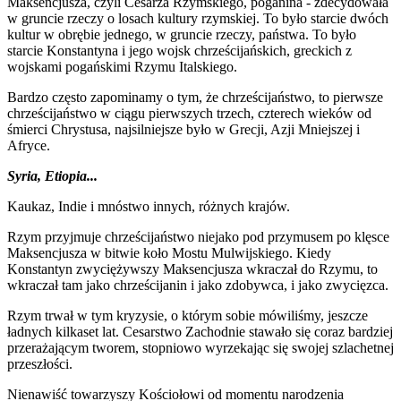
Maksencjusza, czyli Cesarza Rzymskiego, poganina - zdecydowała
w gruncie rzeczy o losach kultury rzymskiej. To było starcie dwóch
kultur w obrębie jednego, w gruncie rzeczy, państwa. To było
starcie Konstantyna i jego wojsk chrześcijańskich, greckich z
wojskami pogańskimi Rzymu Italskiego.
Bardzo często zapominamy o tym, że chrześcijaństwo, to pierwsze
chrześcijaństwo w ciągu pierwszych trzech, czterech wieków od
śmierci Chrystusa, najsilniejsze było w Grecji, Azji Mniejszej i
Afryce.
Syria, Etiopia...
Kaukaz, Indie i mnóstwo innych, różnych krajów.
Rzym przyjmuje chrześcijaństwo niejako pod przymusem po klęsce
Maksencjusza w bitwie koło Mostu Mulwijskiego. Kiedy
Konstantyn zwyciężywszy Maksencjusza wkraczał do Rzymu, to
wkraczał tam jako chrześcijanin i jako zdobywca, i jako zwycięzca.
Rzym trwał w tym kryzysie, o którym sobie mówiliśmy, jeszcze
ładnych kilkaset lat. Cesarstwo Zachodnie stawało się coraz bardziej
przerażającym tworem, stopniowo wyrzekając się swojej szlachetnej
przeszłości.
Nienawiść towarzyszy Kościołowi od momentu narodzenia