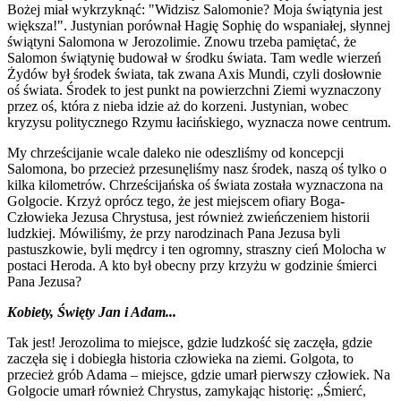
Bożej miał wykrzyknąć: "Widzisz Salomonie? Moja świątynia jest
większa!". Justynian porównał Hagię Sophię do wspaniałej, słynnej
świątyni Salomona w Jerozolimie. Znowu trzeba pamiętać, że
Salomon świątynię budował w środku świata. Tam wedle wierzeń
Żydów był środek świata, tak zwana Axis Mundi, czyli dosłownie
oś świata. Środek to jest punkt na powierzchni Ziemi wyznaczony
przez oś, która z nieba idzie aż do korzeni. Justynian, wobec
kryzysu politycznego Rzymu łacińskiego, wyznacza nowe centrum.
My chrześcijanie wcale daleko nie odeszliśmy od koncepcji
Salomona, bo przecież przesunęliśmy nasz środek, naszą oś tylko o
kilka kilometrów. Chrześcijańska oś świata została wyznaczona na
Golgocie. Krzyż oprócz tego, że jest miejscem ofiary Boga-
Człowieka Jezusa Chrystusa, jest również zwieńczeniem historii
ludzkiej. Mówiliśmy, że przy narodzinach Pana Jezusa byli
pastuszkowie, byli mędrcy i ten ogromny, straszny cień Molocha w
postaci Heroda. A kto był obecny przy krzyżu w godzinie śmierci
Pana Jezusa?
Kobiety, Święty Jan i Adam...
Tak jest! Jerozolima to miejsce, gdzie ludzkość się zaczęła, gdzie
zaczęła się i dobiegła historia człowieka na ziemi. Golgota, to
przecież grób Adama – miejsce, gdzie umarł pierwszy człowiek. Na
Golgocie umarł również Chrystus, zamykając historię: „Śmierć,