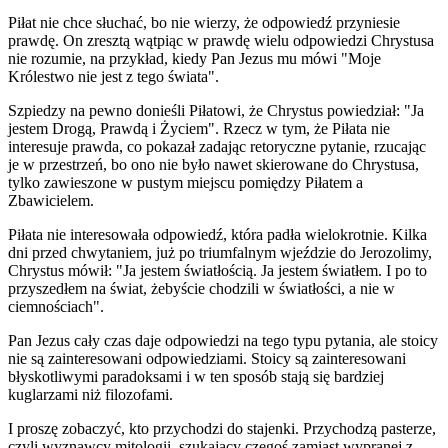
Piłat nie chce słuchać, bo nie wierzy, że odpowiedź przyniesie
prawdę. On zresztą wątpiąc w prawdę wielu odpowiedzi Chrystusa
nie rozumie, na przykład, kiedy Pan Jezus mu mówi "Moje
Królestwo nie jest z tego świata".
Szpiedzy na pewno donieśli Piłatowi, że Chrystus powiedział: "Ja
jestem Drogą, Prawdą i Życiem". Rzecz w tym, że Piłata nie
interesuje prawda, co pokazał zadając retoryczne pytanie, rzucając
je w przestrzeń, bo ono nie było nawet skierowane do Chrystusa,
tylko zawieszone w pustym miejscu pomiędzy Piłatem a
Zbawicielem.
Piłata nie interesowała odpowiedź, która padła wielokrotnie. Kilka
dni przed chwytaniem, już po triumfalnym wjeździe do Jerozolimy,
Chrystus mówił: "Ja jestem światłością. Ja jestem światłem. I po to
przyszedłem na świat, żebyście chodzili w światłości, a nie w
ciemnościach".
Pan Jezus cały czas daje odpowiedzi na tego typu pytania, ale stoicy
nie są zainteresowani odpowiedziami. Stoicy są zainteresowani
błyskotliwymi paradoksami i w ten sposób stają się bardziej
kuglarzami niż filozofami.
I proszę zobaczyć, kto przychodzi do stajenki. Przychodzą pasterze,
czyli wyznawcy mitologii, szukający czegoś zamiast wypranej z