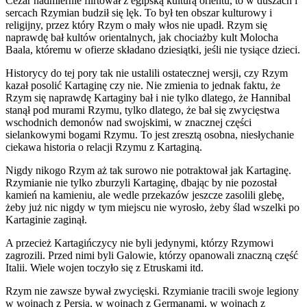
Cezar nadmiernie flirtował z egipską kulturą orientu, to w duszach i
sercach Rzymian budził się lęk. To był ten obszar kulturowy i
religijny, przez który Rzym o mały włos nie upadł. Rzym się
naprawdę bał kultów orientalnych, jak chociażby kult Molocha
Baala, któremu w ofierze składano dziesiątki, jeśli nie tysiące dzieci.
Historycy do tej pory tak nie ustalili ostatecznej wersji, czy Rzym
kazał posolić Kartaginę czy nie. Nie zmienia to jednak faktu, że
Rzym się naprawdę Kartaginy bał i nie tylko dlatego, że Hannibal
stanął pod murami Rzymu, tylko dlatego, że bał się zwycięstwa
wschodnich demonów nad swojskimi, w znacznej części
sielankowymi bogami Rzymu. To jest zresztą osobna, niesłychanie
ciekawa historia o relacji Rzymu z Kartaginą.
Nigdy nikogo Rzym aż tak surowo nie potraktował jak Kartaginę.
Rzymianie nie tylko zburzyli Kartaginę, dbając by nie pozostał
kamień na kamieniu, ale wedle przekazów jeszcze zasolili glebę,
żeby już nic nigdy w tym miejscu nie wyrosło, żeby ślad wszelki po
Kartaginie zaginął.
A przecież Kartagińczycy nie byli jedynymi, którzy Rzymowi
zagrozili. Przed nimi byli Galowie, którzy opanowali znaczną część
Italii. Wiele wojen toczyło się z Etruskami itd.
Rzym nie zawsze bywał zwycięski. Rzymianie tracili swoje legiony
w wojnach z Persją, w wojnach z Germanami, w wojnach z