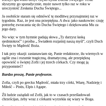
słyszymy go sporadycznie, może nawet tylko raz w roku w
uroczystość Zesłania Ducha Świętego...
Ja osobiście staram się odmówić tę modlitwę przynajmniej raz w
tygodniu. Raz, że jest ona przepiękna. A dwa: jako naukowiec czuję
potrzebę zwracania się do Ducha Świętego i dziękowania Mu za
jego dary.
No więc w tym hymnie padają słowa „Ty darzysz łaską
siedmiokroć” i prośba „ Światłem rozjaśnij naszą myśl”, czyli Duch
Święty to Mądrość Boża.
I tak przy okazji: zastanawiam się, Panie redaktorze, ilu wiernych w
ogóle zna i rozumie tragiczną, dramatyczną, ale przepiękną
opowieść o świętej Zofii i jej trzech córkach. Czy mogę ją
przypomnieć?
Bardzo proszę, Panie profesorze.
Zofia, czyli po grecku Mądrość, miała trzy córki, Wiarę, Nadzieję i
Miłość – Pistis, Elpis i Agape.
Źli ludzie zażądali od Zofii, jak to w czasach prześladowań
chrześcijan, żeby wraz z córkami wyrzekła się wiary w Boga.