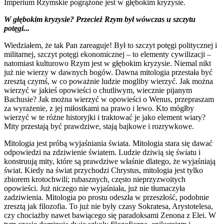
Imperium Rzymskie pogrążone jest w głębokim kryzysie.
W głębokim kryzysie? Przecież Rzym był wówczas u szczytu
potęgi...
Wiedziałem, że tak Pan zareaguje! Był to szczyt potęgi politycznej i
militarnej, szczyt potęgi ekonomicznej – to elementy cywilizacji –
natomiast kulturowo Rzym jest w głębokim kryzysie. Niemal nikt
już nie wierzy w dawnych bogów. Dawna mitologia przestała być
zresztą czymś, w co poważnie ludzie mogliby wierzyć. Jak można
wierzyć w jakieś opowieści o chutliwym, wiecznie pijanym
Bachusie? Jak można wierzyć w opowieści o Wenus, przepraszam
za wyrażenie, z jej miłostkami na prawo i lewo. Kto mógłby
wierzyć w te różne historyjki i traktować je jako element wiary?
Mity przestają być prawdziwe, stają bajkowe i rozrywkowe.
Mitologia jest próbą wyjaśniania świata. Mitologia stara się dawać
odpowiedzi na zdziwienie światem. Ludzie dziwią się światu i
konstruują mity, które są prawdziwe właśnie dlatego, że wyjaśniają
świat. Kiedy na świat przychodzi Chrystus, mitologia jest tylko
zbiorem krotochwili; rubasznych, często nieprzyzwoitych
opowieści. Już niczego nie wyjaśniała, już nie tłumaczyła
zadziwienia. Mitologia po prostu odeszła w przeszłość, podobnie
zresztą jak filozofia. To już nie były czasy Sokratesa, Arystotelesa,
czy chociażby nawet bawiącego się paradoksami Zenona z Elei. W