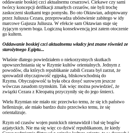
oddawanie boskiej czci aktualnemu cesarzowi. Ciekawe czy sami
twórcy koncepcji deifikacji zmarłych cezarów, nie byli trochę
zaskoczeni skutkami tego pomysłu. Bo oto Oktawian, adoptowany
przez Juliusza Cezara, przeprowadza ubóstwienie zabitego w idy
marcowe Gajusza Juliusza. W efekcie sam Oktawian staje się
żyjącym synem boga. Logiczną konsekwencją jest zatem otoczenie
go kultem.
Oddawanie boskiej czci aktualnemu władcy jest znane również ze
starożytnego Egiptu...
Właśnie dlatego powiedziałem o niekorzystnych skutkach
upowszechniania się w Rzymie kultów orientalnych. Jednym z
powodów, dla których republikanie zabili Cezara był zarzut, że
sprowadził obyczajowość egipską, bliskowschodnią do
Rzymu. Obyczajowość ta była obca dosyć surowym jeszcze
wówczas zasadom rzymskim. Tak więc można powiedzieć, że
związki Cezara z Kleopatrą przyczyniły się do jego śmierci.
Wielu Rzymian nie miało nic przeciwko temu, że się ich państwo
hellenizuje, ale miało bardzo dużo przeciwko temu, że się
orientalizuje.
Rzym od czasów wojen punickich nienawidził i bał się bogów
azjatyckich. Nie ma się więc co dziwić republikanom, że kiedy