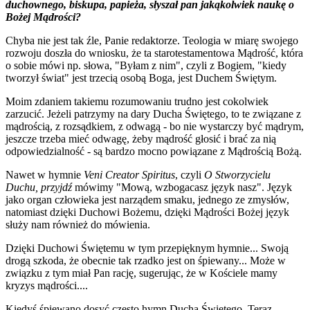
duchownego, biskupa, papieża, słyszał pan jakąkolwiek naukę o
Bożej Mądrości?
Chyba nie jest tak źle, Panie redaktorze. Teologia w miarę swojego
rozwoju doszła do wniosku, że ta starotestamentowa Mądrość, która
o sobie mówi np. słowa, "Byłam z nim", czyli z Bogiem, "kiedy
tworzył świat" jest trzecią osobą Boga, jest Duchem Świętym.
Moim zdaniem takiemu rozumowaniu trudno jest cokolwiek
zarzucić. Jeżeli patrzymy na dary Ducha Świętego, to te związane z
mądrością, z rozsądkiem, z odwagą - bo nie wystarczy być mądrym,
jeszcze trzeba mieć odwagę, żeby mądrość głosić i brać za nią
odpowiedzialność - są bardzo mocno powiązane z Mądrością Bożą.
Nawet w hymnie
Veni Creator Spiritus
, czyli
O Stworzycielu
Duchu, przyjdź
mówimy "Mową, wzbogacasz język nasz". Język
jako organ człowieka jest narządem smaku, jednego ze zmysłów,
natomiast dzięki Duchowi Bożemu, dzięki Mądrości Bożej język
służy nam również do mówienia.
Dzięki Duchowi Świętemu w tym przepięknym hymnie... Swoją
drogą szkoda, że obecnie tak rzadko jest on śpiewany... Może w
związku z tym miał Pan rację, sugerując, że w Kościele mamy
kryzys mądrości....
Kiedyś śpiewano dosyć często hymn Ducha Świętego. Teraz