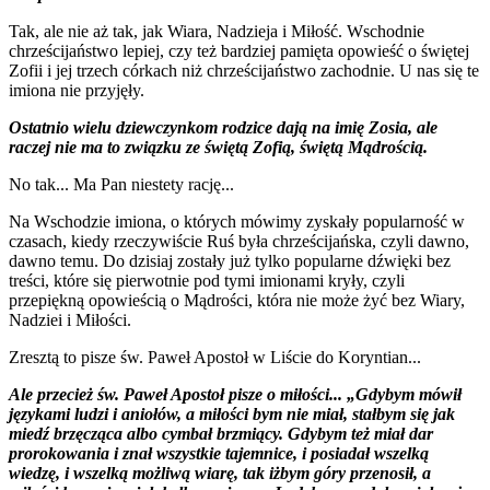
Tak, ale nie aż tak, jak Wiara, Nadzieja i Miłość. Wschodnie
chrześcijaństwo lepiej, czy też bardziej pamięta opowieść o świętej
Zofii i jej trzech córkach niż chrześcijaństwo zachodnie. U nas się te
imiona nie przyjęły.
Ostatnio wielu dziewczynkom rodzice dają na imię Zosia, ale
raczej nie ma to związku ze świętą Zofią, świętą Mądrością.
No tak... Ma Pan niestety rację...
Na Wschodzie imiona, o których mówimy zyskały popularność w
czasach, kiedy rzeczywiście Ruś była chrześcijańska, czyli dawno,
dawno temu. Do dzisiaj zostały już tylko popularne dźwięki bez
treści, które się pierwotnie pod tymi imionami kryły, czyli
przepiękną opowieścią o Mądrości, która nie może żyć bez Wiary,
Nadziei i Miłości.
Zresztą to pisze św. Paweł Apostoł w Liście do Koryntian...
Ale przecież św. Paweł Apostoł pisze o miłości... „Gdybym mówił
językami ludzi i aniołów, a miłości bym nie miał, stałbym się jak
miedź brzęcząca albo cymbał brzmiący. Gdybym też miał dar
prorokowania i znał wszystkie tajemnice, i posiadał wszelką
wiedzę, i wszelką możliwą wiarę, tak iżbym góry przenosił, a