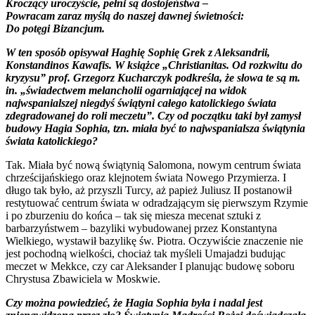
Kroczący uroczyście, pełni są dostojeństwa –
Powracam zaraz myślą do naszej dawnej świetności:
Do potęgi Bizancjum.
W ten sposób opisywał Haghię Sophię Grek z Aleksandrii,
Konstandinos Kawafis. W książce „Christianitas. Od rozkwitu do
kryzysu” prof. Grzegorz Kucharczyk podkreśla, że słowa te są m.
in. „świadectwem melancholii ogarniającej na widok
najwspanialszej niegdyś świątyni całego katolickiego świata
zdegradowanej do roli meczetu”. Czy od początku taki był zamysł
budowy Hagia Sophia, tzn. miała być to najwspanialsza świątynia
świata katolickiego?
Tak. Miała być nową świątynią Salomona, nowym centrum świata
chrześcijańskiego oraz klejnotem świata Nowego Przymierza. I
długo tak było, aż przyszli Turcy, aż papież Juliusz II postanowił
restytuować centrum świata w odradzającym się pierwszym Rzymie
i po zburzeniu do końca – tak się miesza mecenat sztuki z
barbarzyństwem – bazyliki wybudowanej przez Konstantyna
Wielkiego, wystawił bazylikę św. Piotra. Oczywiście znaczenie nie
jest pochodną wielkości, chociaż tak myśleli Umajadzi budując
meczet w Mekkce, czy car Aleksander I planując budowę soboru
Chrystusa Zbawiciela w Moskwie.
Czy można powiedzieć, że Hagia Sophia była i nadal jest