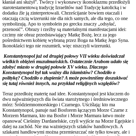
kłaniał ani służył”. Twórcy i wykonawcy ikonoklazmu przedłożyli
starotestamentową tradycję Izraelitów nad Tradycję katolicką i w
dodatku źle ją zinterpretowali. Chrześcijanie bowiem otaczali i
otaczają czcią wizerunki nie dla nich samych, ale dla tego, co one
symbolizują. Apo to symbolein po grecku znaczy „odsyłać,
przenosić”. Obrazy i rzeźby są materialnymi manifestacjami idei:
czcimy nie obraz przedstawiający Matkę Bożę, lecz za jego
pośrednictwem kobietę wybraną przez Boga na Matkę Jego Syna.
Ikonoklaści tego nie rozumieli, więc niszczyli wizerunki.
Konstantynopol już od drugiej połowy VII wieku doświadczał
wielkich oblężeń muzułmańskich. Ostatecznie Arabom udało się
zdobyć miasto w drugiej połowie XV wieku. Dlaczego
Konstantynopol był tak ważny dla islamistów? Chodziło o
politykę? Chodziło o złupienie? A może powinniśmy doszukiwać
się tutaj również innych, na przykład religijnych względów?
Teraz przedłożę materię nad idee. Konstantynopol jest kluczem do
dwu najważniejszych dla świata starożytnego i średniowiecznego
mórz: Śródziemnomorskiego i Czarnego. Uściślają: kto ma
Konstantynopol, panuje nad Bosforem łączącym Morze Czarne z
Morzem Marmara, kto ma Bosfor i Morze Marmara łatwo może
opanować Cieśniny Dardanelskie, czyli wyjście na Morze Egejskie i
dalej na zachód. Nie ma ważniejszych szlaków handlowych. A
szlakami handlowymi można przemieszczać nie tylko towary, ale i