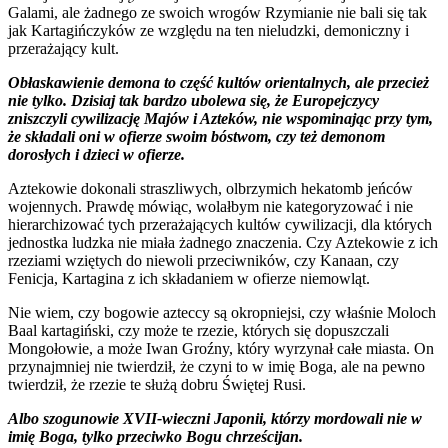
Galami, ale żadnego ze swoich wrogów Rzymianie nie bali się tak
jak Kartagińczyków ze względu na ten nieludzki, demoniczny i
przerażający kult.
Obłaskawienie demona to część kultów orientalnych, ale przecież
nie tylko. Dzisiaj tak bardzo ubolewa się, że Europejczycy
zniszczyli cywilizację Majów i Azteków, nie wspominając przy tym,
że składali oni w ofierze swoim bóstwom, czy też demonom
dorosłych i dzieci w ofierze.
Aztekowie dokonali straszliwych, olbrzymich hekatomb jeńców
wojennych. Prawdę mówiąc, wolałbym nie kategoryzować i nie
hierarchizować tych przerażających kultów cywilizacji, dla których
jednostka ludzka nie miała żadnego znaczenia. Czy Aztekowie z ich
rzeziami wziętych do niewoli przeciwników, czy Kanaan, czy
Fenicja, Kartagina z ich składaniem w ofierze niemowląt.
Nie wiem, czy bogowie azteccy są okropniejsi, czy właśnie Moloch
Baal kartagiński, czy może te rzezie, których się dopuszczali
Mongołowie, a może Iwan Groźny, który wyrzynał całe miasta. On
przynajmniej nie twierdził, że czyni to w imię Boga, ale na pewno
twierdził, że rzezie te służą dobru Świętej Rusi.
Albo szogunowie XVII-wieczni Japonii, którzy mordowali nie w
imię Boga, tylko przeciwko Bogu chrześcijan.