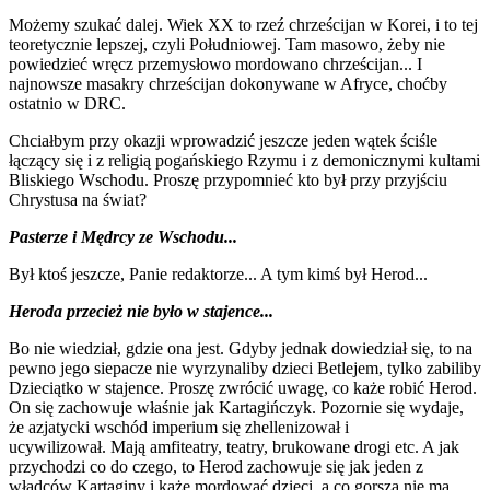
Możemy szukać dalej. Wiek XX to rzeź chrześcijan w Korei, i to tej
teoretycznie lepszej, czyli Południowej. Tam masowo, żeby nie
powiedzieć wręcz przemysłowo mordowano chrześcijan... I
najnowsze masakry chrześcijan dokonywane w Afryce, choćby
ostatnio w DRC.
Chciałbym przy okazji wprowadzić jeszcze jeden wątek ściśle
łączący się i z religią pogańskiego Rzymu i z demonicznymi kultami
Bliskiego Wschodu. Proszę przypomnieć kto był przy przyjściu
Chrystusa na świat?
Pasterze i Mędrcy ze Wschodu...
Był ktoś jeszcze, Panie redaktorze... A tym kimś był Herod...
Heroda przecież nie było w stajence...
Bo nie wiedział, gdzie ona jest. Gdyby jednak dowiedział się, to na
pewno jego siepacze nie wyrzynaliby dzieci Betlejem, tylko zabiliby
Dzieciątko w stajence. Proszę zwrócić uwagę, co każe robić Herod.
On się zachowuje właśnie jak Kartagińczyk. Pozornie się wydaje,
że azjatycki wschód imperium się zhellenizował i
ucywilizował. Mają amfiteatry, teatry, brukowane drogi etc. A jak
przychodzi co do czego, to Herod zachowuje się jak jeden z
władców Kartaginy i każe mordować dzieci, a co gorsza nie ma