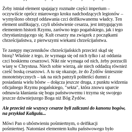
Żeby istniał element spajający rozmaite części imperium –
oczywiście oprócz miarowego kroku nadchodzących legionów –
wymyślono obrzęd oddawania czci deifikowanemu władcy. Ten
element unifikujący, czyli ubóstwienie cesarza, jest intrygującym
elementem historii Rzymu, zarówno tego pogańskiego, jak i tego
chrystianizującego się. Kult cesarzy ma związek z początkami
chrześcijaństwa, z pierwszymi wiekami chrześcijaństwa.
Te zastępy męczenników chrześcijańskich przecież skąd się
biorą? Właśnie z tego, że wymaga się od nich tylko i aż oddania
czci boskiemu cesarzowi. Nikt nie wymaga od nich, żeby porzucili
wiarę w Chrystusa. Niech sobie wierzą, ale niech oddadzą również
cześć boską cesarzowi. A tu się okazuje, że do Żydów śmiesznie
monoteistycznych – tak na nich patrzyli politeiści dumni z
posiadania wielu bóstw – dołącza jeszcze druga, z punktu widzenia
oficjalnego Rzymu pogańskiego, "sekta", która znowu uparcie
odmawia kłaniania się bogu państwowemu i trzyma się swojego
jeszcze dziwniejszego Boga niż Bóg Żydów.
Ale przecież nie wszyscy cesarze byli zaliczani do kanonu bogów,
na przykład Kaligula...
Mówi Pan o ubóstwieniu pośmiertnym, o deifikacji
pośmiertnej. Natomiast elementem kultu państwowego było