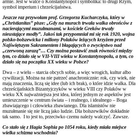
armie. Jest w walce o Konstantynopol i symbolika: to drugi Rzym,
symbol imperium i chrześcijaństwa.
Jeszcze raz przywołam prof. Grzegorza Kucharczyka, który w
„Christianitas” pisze: „Gdy na murach trwała walka obrońców z
nacierającymi muzułmanami, w kościele Greków trwały
nieustające modły”. Jakoś tak przypomniał mi się rok 1920, wojna
polsko-bolszewicka i miliony Polaków leżących krzyżem przed
Najświętszym Sakramentem i błagających o zwycięstwo nad
„czerwoną zarazą”… Czy można postawić znak równości między
tym, co działo się w VII-VIII wieku w Konstantynopolu, a tym, co
działo się na początku XX wieku w Polsce?
Dwa – z wielu – starcia obcych sobie, a więc wrogich, kultur albo
cywilizacji. Można na nie patrzeć anachronicznie: rok, czy wiek, nie
mają znaczenia, liczą się idee (lub ich brak), o które idzie walka. Dla
chrześcijańskich Bizantyjczyków w wieku VIII czy Polaków w
wieku XX najważniejsza jest idea, której jednym ze aspektów jest
umieszczenie w centrum świata – i realnego, i idealnego – Boga
zbawiającego i człowieka zbawianego. Dla islamistów nie
muzułmanie się nie liczą jako ludzie. Dla bolszewików dokładnie
tak samo. I to jest to, przeciwko czemu należy walczyć. Zawsze.
Co stało się z Hagia Sophia po 1054 roku, kiedy miała miejsce
wielka schizma wschodnia?