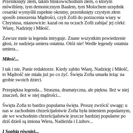
Przeniknięty złem, takim bliskowschodnim złem, o którym
mówiliśmy, tym demonicznym Baalem, tym Molochem urzędnik
cesarski wymyślił zupełnie okrutny, przeniknięty czystym złem
sposób zmuszenia Mądrości, czyli Zofii do porzucenia wiary w
Chrystusa, mianowicie: kazał on na oczach Zofii zabijać jej córki:
Wiarę, Nadzieję i Miłość.
Zawsze mnie ta legenda intryguje. Znane wszystkim powiedzenie
głosi, że nadzieja umiera ostatnia. Otóż nie! Wedle legendy ostatnia
umiera...
Miłość...
I tak i nie, Panie redaktorze. Kiedy zabito Wiarę, Nadzieję i Miłość,
to Mądrość nie miała już po co żyć. Święta Zofia umarła leżąc na
grobie swoich dzieci.
Przepiękna legenda... Straszna, dramatyczna, ale piękna. Ileż w niej
znaczeń, ileż w niej mądrości...
Święta Zofia to bardzo popularna święta. Proszę zwrócić uwagę: u
nas w zachodnim chrześcijaństwie Zofia była imieniem popularnym,
ale we wschodnim chrześcijaństwie jeszcze bardziej popularne po
dziś dzień są imiona Wiera, Nadieżda i Liubov...
I Sophia również...