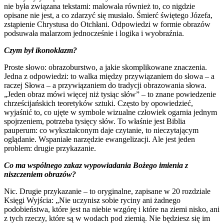
nie była związana tekstami: malowała również to, co nigdzie
opisane nie jest, a co zdarzyć się musiało. Śmierć świętego Józefa,
zstąpienie Chrystusa do Otchłani. Odpowiedzi w formie obrazów
podsuwała malarzom jednocześnie i logika i wyobraźnia.
Czym był ikonoklazm?
Proste słowo: obrazoburstwo, a jakie skomplikowane znaczenia.
Jedna z odpowiedzi: to walka między przywiązaniem do słowa – a
raczej Słowa – a przywiązaniem do tradycji obrazowania słowa.
„Jeden obraz mówi więcej niż tysiąc słów” – to znane powiedzenie
chrześcijańskich teoretyków sztuki. Często by opowiedzieć,
wyjaśnić to, co ujęte w symbole wizualne człowiek ogarnia jednym
spojrzeniem, potrzeba tysięcy słów. To właśnie jest Biblia
pauperum: co wykształconym daje czytanie, to nieczytającym
oglądanie. Wspaniałe narzędzie ewangelizacji. Ale jest jeden
problem: drugie przykazanie.
Co ma wspólnego zakaz wypowiadania Bożego imienia z
niszczeniem obrazów?
Nic. Drugie przykazanie – to oryginalne, zapisane w 20 rozdziale
Księgi Wyjścia: „Nie uczynisz sobie ryciny ani żadnego
podobieństwa, które jest na niebie wzgórę i które na ziemi nisko, ani
z tych rzeczy, które są w wodach pod ziemią. Nie będziesz się im