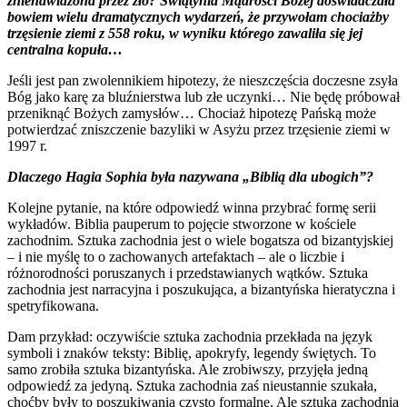
znienawidzona przez zło? Świątynia Mądrości Bożej doświadczała
bowiem wielu dramatycznych wydarzeń, że przywołam chociażby
trzęsienie ziemi z 558 roku, w wyniku którego zawaliła się jej
centralna kopuła…
Jeśli jest pan zwolennikiem hipotezy, że nieszczęścia doczesne zsyła
Bóg jako karę za bluźnierstwa lub złe uczynki… Nie będę próbował
przeniknąć Bożych zamysłów… Chociaż hipotezę Pańską może
potwierdzać zniszczenie bazyliki w Asyżu przez trzęsienie ziemi w
1997 r.
Dlaczego Hagia Sophia była nazywana „Biblią dla ubogich”?
Kolejne pytanie, na które odpowiedź winna przybrać formę serii
wykładów. Biblia pauperum to pojęcie stworzone w kościele
zachodnim. Sztuka zachodnia jest o wiele bogatsza od bizantyjskiej
– i nie myślę to o zachowanych artefaktach – ale o liczbie i
różnorodności poruszanych i przedstawianych wątków. Sztuka
zachodnia jest narracyjna i poszukująca, a bizantyńska hieratyczna i
spetryfikowana.
Dam przykład: oczywiście sztuka zachodnia przekłada na język
symboli i znaków teksty: Biblię, apokryfy, legendy świętych. To
samo zrobiła sztuka bizantyńska. Ale zrobiwszy, przyjęła jedną
odpowiedź za jedyną. Sztuka zachodnia zaś nieustannie szukała,
choćby były to poszukiwania czysto formalne. Ale sztuka zachodnia