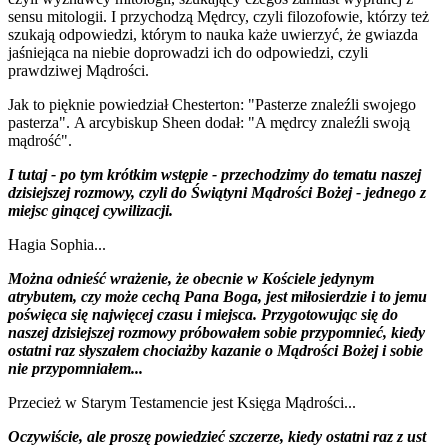
sensu mitologii. I przychodzą Mędrcy, czyli filozofowie, którzy też
szukają odpowiedzi, którym to nauka każe uwierzyć, że gwiazda
jaśniejąca na niebie doprowadzi ich do odpowiedzi, czyli
prawdziwej Mądrości.
Jak to pięknie powiedział Chesterton: "Pasterze znaleźli swojego
pasterza". A arcybiskup Sheen dodał: "A mędrcy znaleźli swoją
mądrość".
I tutaj - po tym krótkim wstępie - przechodzimy do tematu naszej
dzisiejszej rozmowy, czyli do Świątyni Mądrości Bożej - jednego z
miejsc ginącej cywilizacji.
Hagia Sophia...
Można odnieść wrażenie, że obecnie w Kościele jedynym
atrybutem, czy może cechą Pana Boga, jest miłosierdzie i to jemu
poświęca się najwięcej czasu i miejsca. Przygotowując się do
naszej dzisiejszej rozmowy próbowałem sobie przypomnieć, kiedy
ostatni raz słyszałem chociażby kazanie o Mądrości Bożej i sobie
nie przypomniałem...
Przecież w Starym Testamencie jest Księga Mądrości...
Oczywiście, ale proszę powiedzieć szczerze, kiedy ostatni raz z ust