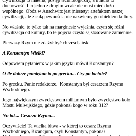
Cywilizacja to materia, postęp technologiczny, a kultura to
duchowość. I to jedno z drugim wcale nie musi mieć dużo
wspólnego. Obóz w Auschwitz jest (niestety) artefaktem naszej
cywilizacji, ale z całą pewnością nie nazwiemy go obiektem kultury.
No właśnie, to tylko tak na marginesie wyjaśnia, czym się różni
cywilizacja od kultury, bo te pojęcia często są stosowane zamiennie.
Pierwszy Rzym nie zdążył być chrześcijański...
A Konstantyn Wielki?
Odpowiem pytaniem: w jakim języku mówił Konstantyn?
O ile dobrze pamiętam to po grecku... Czy po łacinie?
Po grecku, Panie redaktorze.. Konstantyn był cesarzem Rzymu
Wschodniego.
Jego największym zwycięstwem militarnym było zwycięstwo koło
Mostu Mulwijskiego, gdzie pokonał kogo w roku 312?
No tak... Cesarza Rzymu...
Oczywiście! Ta wielka bitwa - w której to cesarz Rzymu
Wschodniego, Bizancjum, czyli Konstantyn, pokonał