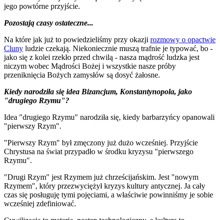
jego powtórne przyjście.
Pozostają czasy ostateczne...
Na które jak już to powiedzieliśmy przy okazji
rozmowy o opactwie
Cluny
ludzie czekają. Niekoniecznie muszą trafnie je typować, bo -
jako się z kolei rzekło przed chwilą - nasza mądrość ludzka jest
niczym wobec Mądrości Bożej i wszystkie nasze próby
przeniknięcia Bożych zamysłów są dosyć żałosne.
Kiedy narodziła się idea Bizancjum, Konstantynopola, jako
"drugiego Rzymu"?
Idea "drugiego Rzymu" narodziła się, kiedy barbarzyńcy opanowali
"pierwszy Rzym".
"Pierwszy Rzym" był zmęczony już dużo wcześniej. Przyjście
Chrystusa na świat przypadło w środku kryzysu "pierwszego
Rzymu".
"Drugi Rzym" jest Rzymem już chrześcijańskim. Jest "nowym
Rzymem", który przezwyciężył kryzys kultury antycznej. Ja cały
czas się posługuję tymi pojęciami, a właściwie powinniśmy je sobie
wcześniej zdefiniować.