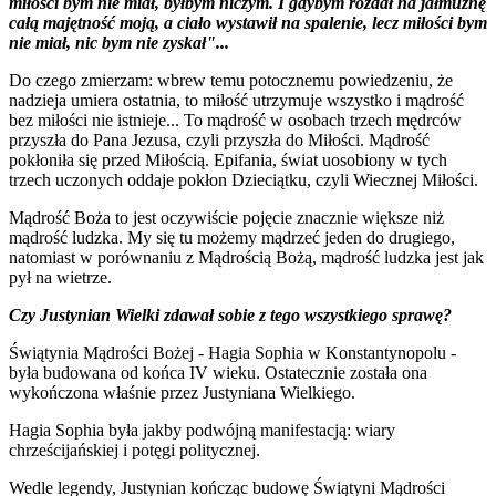
miłości bym nie miał, byłbym niczym. I gdybym rozdał na jałmużnę
całą majętność moją, a ciało wystawił na spalenie, lecz miłości bym
nie miał, nic bym nie zyskał"...
Do czego zmierzam: wbrew temu potocznemu powiedzeniu, że
nadzieja umiera ostatnia, to miłość utrzymuje wszystko i mądrość
bez miłości nie istnieje... To mądrość w osobach trzech mędrców
przyszła do Pana Jezusa, czyli przyszła do Miłości. Mądrość
pokłoniła się przed Miłością. Epifania, świat uosobiony w tych
trzech uczonych oddaje pokłon Dzieciątku, czyli Wiecznej Miłości.
Mądrość Boża to jest oczywiście pojęcie znacznie większe niż
mądrość ludzka. My się tu możemy mądrzeć jeden do drugiego,
natomiast w porównaniu z Mądrością Bożą, mądrość ludzka jest jak
pył na wietrze.
Czy Justynian Wielki zdawał sobie z tego wszystkiego sprawę?
Świątynia Mądrości Bożej - Hagia Sophia w Konstantynopolu -
była budowana od końca IV wieku. Ostatecznie została ona
wykończona właśnie przez Justyniana Wielkiego.
Hagia Sophia była jakby podwójną manifestacją: wiary
chrześcijańskiej i potęgi politycznej.
Wedle legendy, Justynian kończąc budowę Świątyni Mądrości