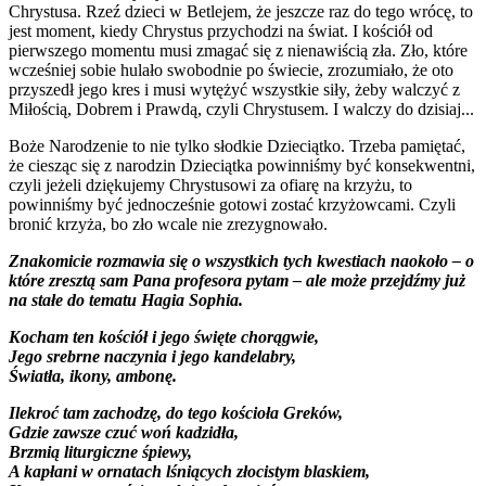
Chrystusa. Rzeź dzieci w Betlejem, że jeszcze raz do tego wrócę, to
jest moment, kiedy Chrystus przychodzi na świat. I kościół od
pierwszego momentu musi zmagać się z nienawiścią zła. Zło, które
wcześniej sobie hulało swobodnie po świecie, zrozumiało, że oto
przyszedł jego kres i musi wytężyć wszystkie siły, żeby walczyć z
Miłością, Dobrem i Prawdą, czyli Chrystusem. I walczy do dzisiaj...
Boże Narodzenie to nie tylko słodkie Dzieciątko. Trzeba pamiętać,
że ciesząc się z narodzin Dzieciątka powinniśmy być konsekwentni,
czyli jeżeli dziękujemy Chrystusowi za ofiarę na krzyżu, to
powinniśmy być jednocześnie gotowi zostać krzyżowcami. Czyli
bronić krzyża, bo zło wcale nie zrezygnowało.
Znakomicie rozmawia się o wszystkich tych kwestiach naokoło – o
które zresztą sam Pana profesora pytam – ale może przejdźmy już
na stałe do tematu Hagia Sophia.
Kocham ten kościół i jego święte chorągwie,
Jego srebrne naczynia i jego kandelabry,
Światła, ikony, ambonę.
Ilekroć tam zachodzę, do tego kościoła Greków,
Gdzie zawsze czuć woń kadzidła,
Brzmią liturgiczne śpiewy,
A kapłani w ornatach lśniących złocistym blaskiem,