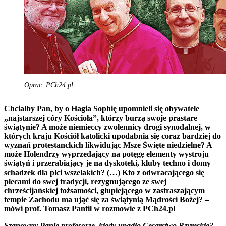
Oprac. PCh24.pl
Chciałby Pan, by o Hagia Sophię upomnieli się obywatele
„najstarszej córy Kościoła”, którzy burzą swoje prastare
świątynie? A może niemieccy zwolennicy drogi synodalnej, w
których kraju Kościół katolicki upodabnia się coraz bardziej do
wyznań protestanckich likwidując Msze Święte niedzielne? A
może Holendrzy wyprzedający na potęgę elementy wystroju
świątyń i przerabiający je na dyskoteki, kluby techno i domy
schadzek dla płci wszelakich? (…) Kto z odwracającego się
plecami do swej tradycji, rezygnującego ze swej
chrześcijańskiej tożsamości, głupiejącego w zastraszającym
tempie Zachodu ma ująć się za świątynią Mądrości Bożej? –
mówi prof. Tomasz Panfil w rozmowie z PCh24.pl
Szanowny Panie profesorze, kiedy upadło Cesarstwo Rzymskie?