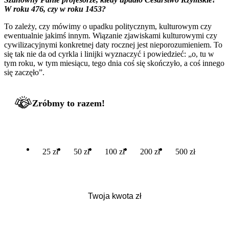
W roku 476, czy w roku 1453?
To zależy, czy mówimy o upadku politycznym, kulturowym czy
ewentualnie jakimś innym. Wiązanie zjawiskami kulturowymi czy
cywilizacyjnymi konkretnej daty rocznej jest nieporozumieniem. To
się tak nie da od cyrkla i linijki wyznaczyć i powiedzieć: „o, tu w
tym roku, w tym miesiącu, tego dnia coś się skończyło, a coś innego
się zaczęło”.
Zróbmy to razem!
25 zł
50 zł
100 zł
200 zł
500 zł