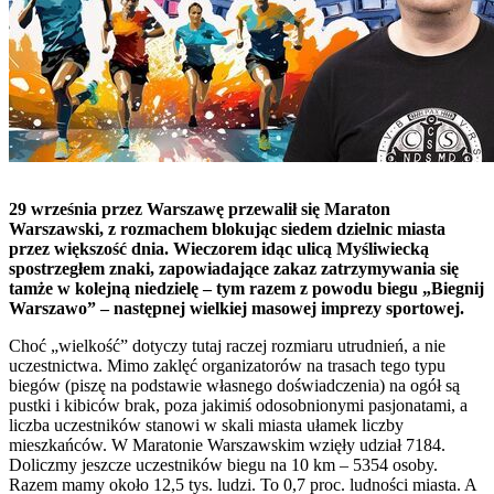
29 września przez Warszawę przewalił się Maraton
Warszawski, z rozmachem blokując siedem dzielnic miasta
przez większość dnia. Wieczorem idąc ulicą Myśliwiecką
spostrzegłem znaki, zapowiadające zakaz zatrzymywania się
tamże w kolejną niedzielę – tym razem z powodu biegu „Biegnij
Warszawo” – następnej wielkiej masowej imprezy sportowej.
Choć „wielkość” dotyczy tutaj raczej rozmiaru utrudnień, a nie
uczestnictwa. Mimo zaklęć organizatorów na trasach tego typu
biegów (piszę na podstawie własnego doświadczenia) na ogół są
pustki i kibiców brak, poza jakimiś odosobnionymi pasjonatami, a
liczba uczestników stanowi w skali miasta ułamek liczby
mieszkańców. W Maratonie Warszawskim wzięły udział 7184.
Doliczmy jeszcze uczestników biegu na 10 km – 5354 osoby.
Razem mamy około 12,5 tys. ludzi. To 0,7 proc. ludności miasta. A