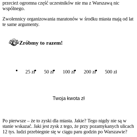
przecież ogromna część uczestników nie ma z Warszawą nic
wspólnego.
Zwolennicy organizowania maratonów w środku miasta mają od lat
te same argumenty.
Zróbmy to razem!
25 zł
50 zł
100 zł
200 zł
500 zł
Po pierwsze – że to zyski dla miasta. Jakie? Tego nigdy nie są w
stanie wskazać. Jaki jest zysk z tego, że przy pozamykanych ulicach
12 tys. ludzi przebiegnie się w ciągu paru godzin po Warszawie?