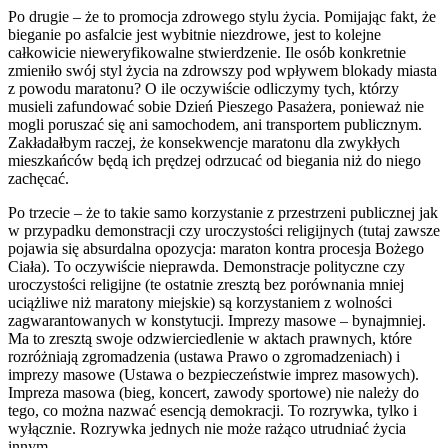
Po drugie – że to promocja zdrowego stylu życia. Pomijając fakt, że
bieganie po asfalcie jest wybitnie niezdrowe, jest to kolejne
całkowicie nieweryfikowalne stwierdzenie. Ile osób konkretnie
zmieniło swój styl życia na zdrowszy pod wpływem blokady miasta
z powodu maratonu? O ile oczywiście odliczymy tych, którzy
musieli zafundować sobie Dzień Pieszego Pasażera, ponieważ nie
mogli poruszać się ani samochodem, ani transportem publicznym.
Zakładałbym raczej, że konsekwencje maratonu dla zwykłych
mieszkańców będą ich prędzej odrzucać od biegania niż do niego
zachęcać.
Po trzecie – że to takie samo korzystanie z przestrzeni publicznej jak
w przypadku demonstracji czy uroczystości religijnych (tutaj zawsze
pojawia się absurdalna opozycja: maraton kontra procesja Bożego
Ciała). To oczywiście nieprawda. Demonstracje polityczne czy
uroczystości religijne (te ostatnie zresztą bez porównania mniej
uciążliwe niż maratony miejskie) są korzystaniem z wolności
zagwarantowanych w konstytucji. Imprezy masowe – bynajmniej.
Ma to zresztą swoje odzwierciedlenie w aktach prawnych, które
rozróżniają zgromadzenia (ustawa Prawo o zgromadzeniach) i
imprezy masowe (Ustawa o bezpieczeństwie imprez masowych).
Impreza masowa (bieg, koncert, zawody sportowe) nie należy do
tego, co można nazwać esencją demokracji. To rozrywka, tylko i
wyłącznie. Rozrywka jednych nie może rażąco utrudniać życia
innym.