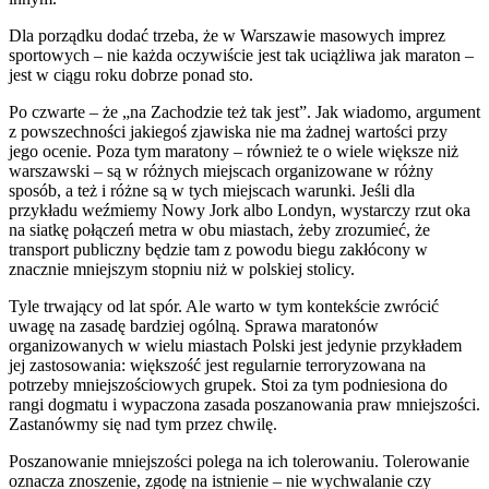
Dla porządku dodać trzeba, że w Warszawie masowych imprez
sportowych – nie każda oczywiście jest tak uciążliwa jak maraton –
jest w ciągu roku dobrze ponad sto.
Po czwarte – że „na Zachodzie też tak jest”. Jak wiadomo, argument
z powszechności jakiegoś zjawiska nie ma żadnej wartości przy
jego ocenie. Poza tym maratony – również te o wiele większe niż
warszawski – są w różnych miejscach organizowane w różny
sposób, a też i różne są w tych miejscach warunki. Jeśli dla
przykładu weźmiemy Nowy Jork albo Londyn, wystarczy rzut oka
na siatkę połączeń metra w obu miastach, żeby zrozumieć, że
transport publiczny będzie tam z powodu biegu zakłócony w
znacznie mniejszym stopniu niż w polskiej stolicy.
Tyle trwający od lat spór. Ale warto w tym kontekście zwrócić
uwagę na zasadę bardziej ogólną. Sprawa maratonów
organizowanych w wielu miastach Polski jest jedynie przykładem
jej zastosowania: większość jest regularnie terroryzowana na
potrzeby mniejszościowych grupek. Stoi za tym podniesiona do
rangi dogmatu i wypaczona zasada poszanowania praw mniejszości.
Zastanówmy się nad tym przez chwilę.
Poszanowanie mniejszości polega na ich tolerowaniu. Tolerowanie
oznacza znoszenie, zgodę na istnienie – nie wychwalanie czy