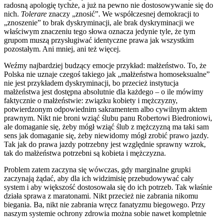
radosną apologię tychże, a już na pewno nie dostosowywanie się do
nich.
Tolerare
znaczy „znosić”. We współczesnej demokracji to
„znoszenie” to brak dyskryminacji, ale brak dyskryminacji we
właściwym znaczeniu tego słowa oznacza jedynie tyle, że tym
grupom muszą przysługiwać identyczne prawa jak wszystkim
pozostałym. Ani mniej, ani też więcej.
Weźmy najbardziej budzący emocje przykład: małżeństwo. To, że
Polska nie uznaje czegoś takiego jak „małżeństwa homoseksualne”
nie jest przykładem dyskryminacji, bo przecież instytucja
małżeństwa jest dostępna absolutnie dla każdego – o ile mówimy
faktycznie o małżeństwie: związku kobiety i mężczyzny,
potwierdzonym odpowiednim sakramentem albo cywilnym aktem
prawnym. Nikt nie broni wziąć ślubu panu Robertowi Biedroniowi,
ale domaganie się, żeby mógł wziąć ślub z mężczyzną ma taki sam
sens jak domaganie się, żeby niewidomy mógł zrobić prawo jazdy.
Tak jak do prawa jazdy potrzebny jest względnie sprawny wzrok,
tak do małżeństwa potrzebni są kobieta i mężczyzna.
Problem zatem zaczyna się wówczas, gdy marginalne grupki
zaczynają żądać, aby dla ich widzimisię przebudowywać cały
system i aby większość dostosowała się do ich potrzeb. Tak właśnie
działa sprawa z maratonami. Nikt przecież nie zabrania nikomu
biegania. Ba, nikt nie zabrania wręcz fanatyzmu biegowego. Przy
naszym systemie ochrony zdrowia można sobie nawet kompletnie