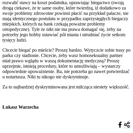
rozwalić stawy na koszt podatnika, uprawiając biegactwo (swoją
drogą ciekawe, że te same osoby, które twierdzą, iż dodatkowo za
swoje problemy zdrowotne powinni płacić na przykład palacze, nie
mają identycznego postulatu w przypadku zaprzysięgłych biegaczy
miejskich, których na bank czekają poważne problemy
ortopedyczne). Tyle że nikt nie ma prawa domagać się, żeby na
potrzeby jego hobby ustawiać pół miasta i utrudniać życie setkom
tysięcy ludzi.
Chcecie biegać po mieście? Proszę bardzo. Wytyczcie sobie trasy po
parku czy stadionie. Chcecie, żeby wasz homoseksualny partner
miał prawo wglądu w waszą dokumentację medyczną? Proszę
uprzejmie, istnieją procedury, które to umożliwiają – wystarczy
odpowiednie upoważnienie. Ba, nie potrzeba go nawet potwierdzać
u notariusza. Nikt tu nikogo nie dyskryminuje.
Za to najbardziej dyskryminowana jest milcząca niestety większość.
Łukasz Warzecha