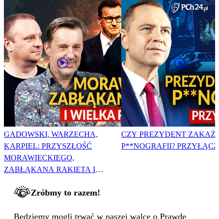
GADOWSKI, WARZECHA,
CZY PREZYDENT ZAKAŻ
KARPIEL: PRZYSZŁOŚĆ
P**NOGRAFII? PRZYŁĄCZ 
MORAWIECKIEGO,
ZABŁĄKANA RAKIETA I
WIELKA PODMIANA
Zróbmy to razem!
Będziemy mogli trwać w naszej walce o Prawdę