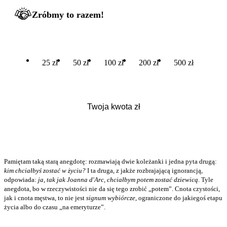
Zróbmy to razem!
25 zł
50 zł
100 zł
200 zł
500 zł
Pamiętam taką starą anegdotę: rozmawiają dwie koleżanki i jedna pyta drugą:
kim chciałbyś zostać w życiu?
I ta druga, z jakże rozbrajającą ignorancją,
odpowiada:
ja, tak jak
Joanna d'Arc
, chciałbym potem zostać dziewicą
. Tyle
anegdota, bo w rzeczywistości nie da się tego zrobić „potem”. Cnota czystości,
jak i cnota męstwa, to nie jest
signum wybiórcze
, ograniczone do jakiegoś etapu
życia albo do czasu „na emeryturze”.