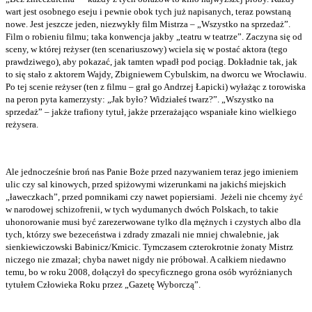
wart jest osobnego eseju i pewnie obok tych już napisanych, teraz powstaną
nowe. Jest jeszcze jeden, niezwykły film Mistrza – „Wszystko na sprzedaż”.
Film o robieniu filmu; taka konwencja jakby „teatru w teatrze”. Zaczyna się od
sceny, w której reżyser (ten scenariuszowy) wciela się w postać aktora (tego
prawdziwego), aby pokazać, jak tamten wpadł pod pociąg. Dokładnie tak, jak
to się stało z aktorem Wajdy, Zbigniewem Cybulskim, na dworcu we Wrocławiu.
Po tej scenie reżyser (ten z filmu – grał go Andrzej Łapicki) wyłażąc z torowiska
na peron pyta kamerzysty: „Jak było? Widziałeś twarz?”. „Wszystko na
sprzedaż” – jakże trafiony tytuł, jakże przerażająco wspaniałe kino wielkiego
reżysera.
Ale jednocześnie broń nas Panie Boże przed nazywaniem teraz jego imieniem
ulic czy sal kinowych, przed spiżowymi wizerunkami na jakichś miejskich
„ławeczkach”, przed pomnikami czy nawet popiersiami. Jeżeli nie chcemy żyć
w narodowej schizofrenii, w tych wydumanych dwóch Polskach, to takie
uhonorowanie musi być zarezerwowane tylko dla mężnych i czystych albo dla
tych, którzy swe bezeceństwa i zdrady zmazali nie mniej chwalebnie, jak
sienkiewiczowski Babinicz/Kmicic. Tymczasem czterokrotnie żonaty Mistrz
niczego nie zmazał; chyba nawet nigdy nie próbował. A całkiem niedawno
temu, bo w roku 2008, dołączył do specyficznego grona osób wyróżnianych
tytułem Człowieka Roku przez „Gazetę Wyborczą”.