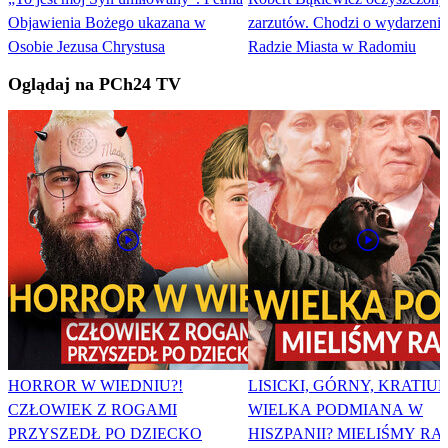
Objawienia Bożego ukazana w
zarzutów. Chodzi o wydarzeni
Osobie Jezusa Chrystusa
Radzie Miasta w Radomiu
Oglądaj na PCh24 TV
HORROR W WIEDNIU?!
LISICKI, GÓRNY, KRATIUK
CZŁOWIEK Z ROGAMI
WIELKA PODMIANA W
PRZYSZEDŁ PO DZIECKO
HISZPANII? MIELIŚMY RA