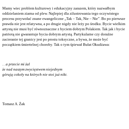
Mamy wiec problem kulturowy i edukacyjny zarazem, który nazwałbym
oddzielaniem ziarna od plew. Najlepiej dla zilustrowania tego oczywistego
procesu przywołać znane ewangeliczne „Tak – Tak, Nie – Nie”. Bo po pierwsze
prawda nie jest relatywna, a po drugie nigdy nie leży po środku. Bycie wielkim
artystą nie musi być równoznaczne z byciem dobrym Polakiem. Tak jak i bycie
patriotą nie gwarantuje bycia dobrym artystą. Partykularne czy doraźne
zacieranie tej granicy jest po prostu toksyczne, a bywa, że może być
początkiem śmiertelnej choroby. Tak o tym śpiewał Bułat Okudżawa:
…a przecie mi żal
że nad naszym zwycięstwem niejednym
górują cokoły na których nie stoi już nikt.
Tomasz A. Żak