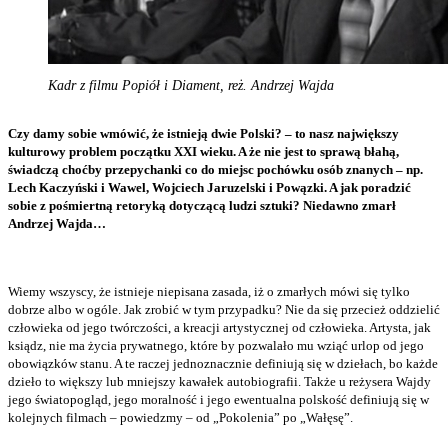
Kadr z filmu Popiół i Diament, reż. Andrzej Wajda
Czy damy sobie wmówić, że istnieją dwie Polski? – to nasz największy
kulturowy problem początku XXI wieku. A że nie jest to sprawą błahą,
świadczą choćby przepychanki co do miejsc pochówku osób znanych – np.
Lech Kaczyński i Wawel, Wojciech Jaruzelski i Powązki. A jak poradzić
sobie z pośmiertną retoryką dotyczącą ludzi sztuki? Niedawno zmarł
Andrzej Wajda…
Wiemy wszyscy, że istnieje niepisana zasada, iż o zmarłych mówi się tylko
dobrze albo w ogóle. Jak zrobić w tym przypadku? Nie da się przecież oddzielić
człowieka od jego twórczości, a kreacji artystycznej od człowieka. Artysta, jak
ksiądz, nie ma życia prywatnego, które by pozwalało mu wziąć urlop od jego
obowiązków stanu. A te raczej jednoznacznie definiują się w dziełach, bo każde
dzieło to większy lub mniejszy kawałek autobiografii. Także u reżysera Wajdy
jego światopogląd, jego moralność i jego ewentualna polskość definiują się w
kolejnych filmach – powiedzmy – od „Pokolenia” po „Wałęsę”.