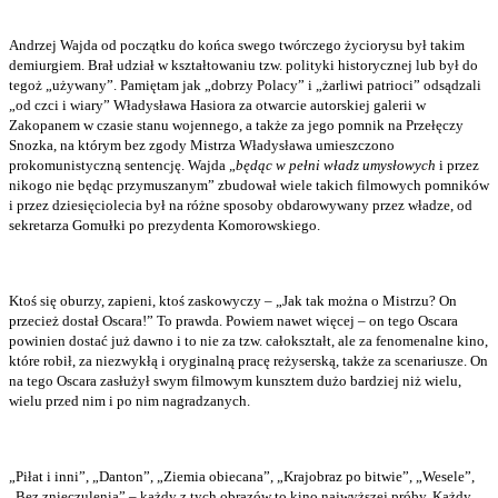
Andrzej Wajda od początku do końca swego twórczego życiorysu był takim
demiurgiem. Brał udział w kształtowaniu tzw. polityki historycznej lub był do
tegoż „używany”. Pamiętam jak „dobrzy Polacy” i „żarliwi patrioci” odsądzali
„od czci i wiary” Władysława Hasiora za otwarcie autorskiej galerii w
Zakopanem w czasie stanu wojennego, a także za jego pomnik na Przełęczy
Snozka, na którym bez zgody Mistrza Władysława umieszczono
prokomunistyczną sentencję. Wajda „
będąc w pełni władz umysłowych
i przez
nikogo nie będąc przymuszanym” zbudował wiele takich filmowych pomników
i przez dziesięciolecia był na różne sposoby obdarowywany przez władze, od
sekretarza Gomułki po prezydenta Komorowskiego.
Ktoś się oburzy, zapieni, ktoś zaskowyczy – „Jak tak można o Mistrzu? On
przecież dostał Oscara!” To prawda. Powiem nawet więcej – on tego Oscara
powinien dostać już dawno i to nie za tzw. całokształt, ale za fenomenalne kino,
które robił, za niezwykłą i oryginalną pracę reżyserską, także za scenariusze. On
na tego Oscara zasłużył swym filmowym kunsztem dużo bardziej niż wielu,
wielu przed nim i po nim nagradzanych.
„Piłat i inni”, „Danton”, „Ziemia obiecana”, „Krajobraz po bitwie”, „Wesele”,
„Bez znieczulenia” – każdy z tych obrazów to kino najwyższej próby. Każdy