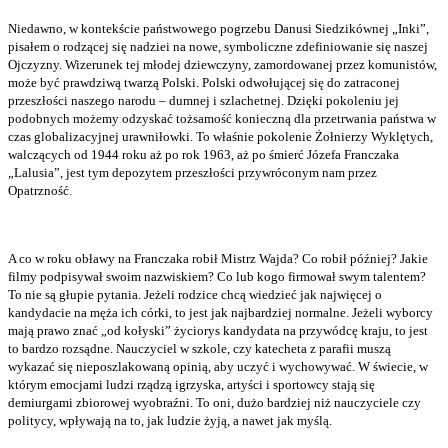
Niedawno, w kontekście państwowego pogrzebu Danusi Siedzikównej „Inki”,
pisałem o rodzącej się nadziei na nowe, symboliczne zdefiniowanie się naszej
Ojczyzny. Wizerunek tej młodej dziewczyny, zamordowanej przez komunistów,
może być prawdziwą twarzą Polski. Polski odwołującej się do zatraconej
przeszłości naszego narodu – dumnej i szlachetnej. Dzięki pokoleniu jej
podobnych możemy odzyskać tożsamość konieczną dla przetrwania państwa w
czas globalizacyjnej urawniłowki. To właśnie pokolenie Żołnierzy Wyklętych,
walczących od 1944 roku aż po rok 1963, aż po śmierć Józefa Franczaka
„Lalusia”, jest tym depozytem przeszłości przywróconym nam przez
Opatrzność.
A co w roku obławy na Franczaka robił Mistrz Wajda? Co robił później? Jakie
filmy podpisywał swoim nazwiskiem? Co lub kogo firmował swym talentem?
To nie są głupie pytania. Jeżeli rodzice chcą wiedzieć jak najwięcej o
kandydacie na męża ich córki, to jest jak najbardziej normalne. Jeżeli wyborcy
mają prawo znać „od kołyski” życiorys kandydata na przywódcę kraju, to jest
to bardzo rozsądne. Nauczyciel w szkole, czy katecheta z parafii muszą
wykazać się nieposzlakowaną opinią, aby uczyć i wychowywać. W świecie, w
którym emocjami ludzi rządzą igrzyska, artyści i sportowcy stają się
demiurgami zbiorowej wyobraźni. To oni, dużo bardziej niż nauczyciele czy
politycy, wpływają na to, jak ludzie żyją, a nawet jak myślą.