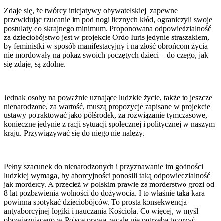
Zdaje się, że twórcy inicjatywy obywatelskiej, zapewne
przewidując rzucanie im pod nogi licznych kłód, ograniczyli swoje
postulaty do skrajnego minimum. Proponowana odpowiedzialność
za dzieciobójstwo jest w projekcie Ordo Iuris jedynie straszakiem,
by feministki w sposób manifestacyjny i na złość obrońcom życia
nie mordowały na pokaz swoich poczętych dzieci – do czego, jak
się zdaje, są zdolne.
Jednak osoby na poważnie uznające ludzkie życie, także to jeszcze
nienarodzone, za wartość, muszą propozycje zapisane w projekcie
ustawy potraktować jako półśrodek, za rozwiązanie tymczasowe,
konieczne jedynie z racji sytuacji społecznej i politycznej w naszym
kraju. Przywiązywać się do niego nie należy.
Pełny szacunek do nienarodzonych i przyznawanie im godności
ludzkiej wymaga, by aborcyjności ponosili taką odpowiedzialność
jak mordercy. A przecież w polskim prawie za morderstwo grozi od
8 lat pozbawienia wolności do dożywocia. I to właśnie taka kara
powinna spotykać dzieciobójców. To prosta konsekwencja
antyaborcyjnej logiki i nauczania Kościoła. Co więcej, w myśl
obowiązującego w Polsce prawa, wcale nie potrzeba tworzyć