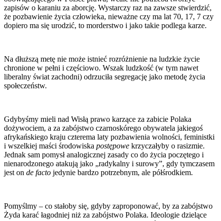
zapisów o karaniu za aborcję. Wystarczy raz na zawsze stwierdzić,
że pozbawienie życia człowieka, nieważne czy ma lat 70, 17, 7 czy
dopiero ma się urodzić, to morderstwo i jako takie podlega karze.
Na dłuższą metę nie może istnieć rozróżnienie na ludzkie życie
chronione w pełni i częściowo. Wszak ludzkość (w tym nawet
liberalny świat zachodni) odrzuciła segregację jako metodę życia
społeczeństw.
Gdybyśmy mieli nad Wisłą prawo karzące za zabicie Polaka
dożywociem, a za zabójstwo czarnoskórego obywatela jakiegoś
afrykańskiego kraju czterema laty pozbawienia wolności, feministki
i wszelkiej maści środowiska
postępowe
krzyczałyby o rasizmie.
Jednak sam pomysł analogicznej zasady co do życia poczętego i
nienarodzonego atakują jako „radykalny i surowy”, gdy tymczasem
jest on
de facto
jedynie bardzo potrzebnym, ale półśrodkiem.
Pomyślmy – co stałoby się, gdyby zaproponować, by za zabójstwo
Żyda karać łagodniej niż za zabójstwo Polaka. Ideologie dzielące