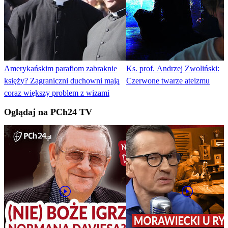
Amerykańskim parafiom zabraknie
Ks. prof. Andrzej Zwoliński:
księży? Zagraniczni duchowni mają
Czerwone twarze ateizmu
coraz większy problem z wizami
Oglądaj na PCh24 TV