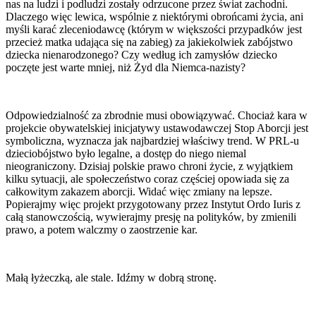
nas na ludzi i podludzi zostały odrzucone przez świat zachodni.
Dlaczego więc lewica, wspólnie z niektórymi obrońcami życia, ani
myśli karać zleceniodawcę (którym w większości przypadków jest
przecież matka udająca się na zabieg) za jakiekolwiek zabójstwo
dziecka nienarodzonego? Czy według ich zamysłów dziecko
poczęte jest warte mniej, niż Żyd dla Niemca-nazisty?
Odpowiedzialność za zbrodnie musi obowiązywać. Chociaż kara w
projekcie obywatelskiej inicjatywy ustawodawczej Stop Aborcji jest
symboliczna, wyznacza jak najbardziej właściwy trend. W PRL-u
dzieciobójstwo było legalne, a dostęp do niego niemal
nieograniczony. Dzisiaj polskie prawo chroni życie, z wyjątkiem
kilku sytuacji, ale społeczeństwo coraz częściej opowiada się za
całkowitym zakazem aborcji. Widać więc zmiany na lepsze.
Popierajmy więc projekt przygotowany przez Instytut Ordo Iuris z
całą stanowczością, wywierajmy presję na polityków, by zmienili
prawo, a potem walczmy o zaostrzenie kar.
Małą łyżeczką, ale stale. Idźmy w dobrą stronę.