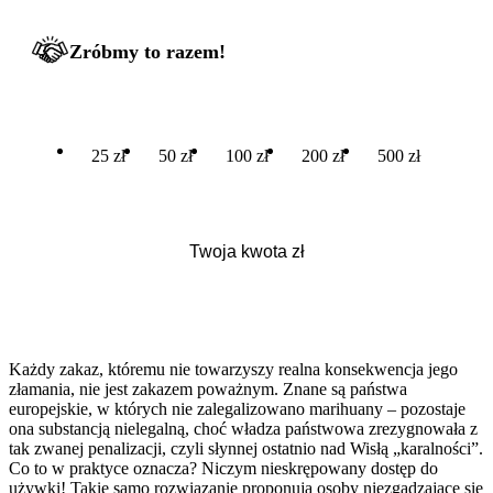
Zróbmy to razem!
25 zł
50 zł
100 zł
200 zł
500 zł
Każdy zakaz, któremu nie towarzyszy realna konsekwencja jego
złamania, nie jest zakazem poważnym. Znane są państwa
europejskie, w których nie zalegalizowano marihuany – pozostaje
ona substancją nielegalną, choć władza państwowa zrezygnowała z
tak zwanej penalizacji, czyli słynnej ostatnio nad Wisłą „karalności”.
Co to w praktyce oznacza? Niczym nieskrępowany dostęp do
używki! Takie samo rozwiązanie proponują osoby niezgadzające się