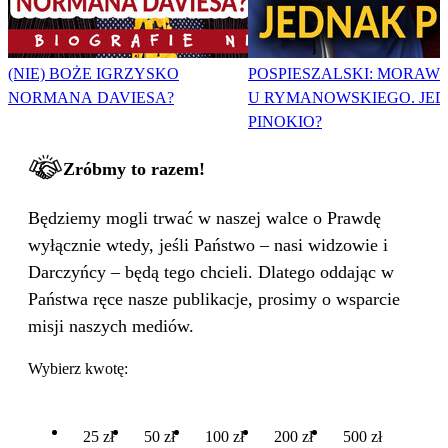
(NIE) BOŻE IGRZYSKO
POSPIESZALSKI: MORAWI
NORMANA DAVIESA?
U RYMANOWSKIEGO. JE
PINOKIO?
Zróbmy to razem!
Będziemy mogli trwać w naszej walce o Prawdę
wyłącznie wtedy, jeśli Państwo – nasi widzowie i
Darczyńcy – będą tego chcieli. Dlatego oddając w
Państwa ręce nasze publikacje, prosimy o wsparcie
misji naszych mediów.
Wybierz kwotę:
25 zł
50 zł
100 zł
200 zł
500 zł