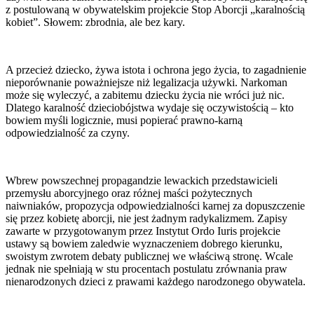
z postulowaną w obywatelskim projekcie Stop Aborcji „karalnością
kobiet”. Słowem: zbrodnia, ale bez kary.
A przecież dziecko, żywa istota i ochrona jego życia, to zagadnienie
nieporównanie poważniejsze niż legalizacja używki. Narkoman
może się wyleczyć, a zabitemu dziecku życia nie wróci już nic.
Dlatego karalność dzieciobójstwa wydaje się oczywistością – kto
bowiem myśli logicznie, musi popierać prawno-karną
odpowiedzialność za czyny.
Wbrew powszechnej propagandzie lewackich przedstawicieli
przemysłu aborcyjnego oraz różnej maści pożytecznych
naiwniaków, propozycja odpowiedzialności karnej za dopuszczenie
się przez kobietę aborcji, nie jest żadnym radykalizmem. Zapisy
zawarte w przygotowanym przez Instytut Ordo Iuris projekcie
ustawy są bowiem zaledwie wyznaczeniem dobrego kierunku,
swoistym zwrotem debaty publicznej we właściwą stronę. Wcale
jednak nie spełniają w stu procentach postulatu zrównania praw
nienarodzonych dzieci z prawami każdego narodzonego obywatela.