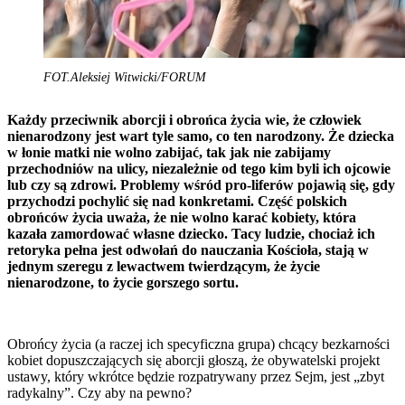
FOT.Aleksiej Witwicki/FORUM
Każdy przeciwnik aborcji i obrońca życia wie, że człowiek
nienarodzony jest wart tyle samo, co ten narodzony. Że dziecka
w łonie matki nie wolno zabijać, tak jak nie zabijamy
przechodniów na ulicy, niezależnie od tego kim byli ich ojcowie
lub czy są zdrowi. Problemy wśród pro-liferów pojawią się, gdy
przychodzi pochylić się nad konkretami. Część polskich
obrońców życia uważa, że nie wolno karać kobiety, która
kazała zamordować własne dziecko. Tacy ludzie, chociaż ich
retoryka pełna jest odwołań do nauczania Kościoła, stają w
jednym szeregu z lewactwem twierdzącym, że życie
nienarodzone, to życie gorszego sortu.
Obrońcy życia (a raczej ich specyficzna grupa) chcący bezkarności
kobiet dopuszczających się aborcji głoszą, że obywatelski projekt
ustawy, który wkrótce będzie rozpatrywany przez Sejm, jest „zbyt
radykalny”. Czy aby na pewno?