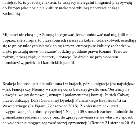
mniejszość, to pozostaje faktem, że wszyscy nielegalni imigranci przybywają
do Europy jako nosiciele kultury niekompatybilnej z chrześcijańską i
zachodnią.
Migranci nie chcą się z Europą integrować, lecz dominować nad nią, jeśli nie
poprzez siłę zbrojną, to przez łona ich i naszych kobiet. Gdziekolwiek osiedlają
się te grupy młodych islamskich mężczyzn, europejskie kobiety zachodzą w
ciąże, powstają nowe "mieszane" rodziny poddane prawu Koranu. Te nowe
rodziny proszą rządy o meczety i dotacje. To dzieje się przy wsparciu
burmistrzów, prefektur i katolickich parafii.
Reakcja ludności jest nieunikniona i w krajach, gdzie imigracja jest największa
– jak Francja czy Niemcy – staje się coraz bardziej gwałtowna. "Jesteśmy na
krawędzi wojny domowej", oznajmił parlamentarnej komisji Patrick Calvar,
przewodniczący DGSI Generalnej Dyrekcji Francuskiego Bezpieczeństwa
Wewnętrznego (Le Figaro, 22 czerwiec 2016). Z kolei niemiecki rząd
przygotował „plan obrony cywilnej". Na jego 69 stronach zachęca ludność do
gromadzenia jedzenia i wody oraz do „przygotowania się we właściwy sposób
na wydarzenie mogące zagrozić naszej egzystencji” (Reuters 21 sierpnia 2016).