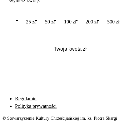
Wybierz kwotę:
25 zł
50 zł
100 zł
200 zł
500 zł
Regulamin
Polityka prywatności
© Stowarzyszenie Kultury Chrześcijańskiej im. ks. Piotra Skargi