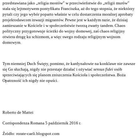
przedstawiana jako „religia mostów” w przeciwieństwie do „religii murów”
stała się lejtmotywem pontyfikatu Franciszka, aż do tego stopnia, że niektórzy
pytali czy jego wybór poparto właśnie w celu dostarczenia moralnej aprobaty
projektodawcom inwazji migrantów. Pewne jest w każdym razie, że dzisiaj
zamieszanie w Kościele i w społeczeństwie tworzą zwarty tandem. Chaos
polityczny przygotowuje ścieżki do wojny domowej, zaś chaos religijny
otwiera drogę ku schizmom, a więc swego rodzaju religijnym wojnom
domowym.
Tym niemniej Duch Święty, pomimo, że kardynałowie na konklawe nie zawsze
się Go słuchają, nigdy nie przestaje działać i ożywiać
sensus fidei
osób
sprzeciwiających się planom zniszczenia Kościoła i społeczeństwa. Boża
Opatrzność ich nigdy nie opuści.
Roberto de Mattei
Corrispondenza Romana 5 październik 2016 r.
Źródło: rorate-caeli.blogspot.com