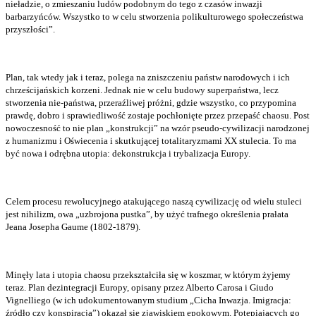
nieładzie, o zmieszaniu ludów podobnym do tego z czasów inwazji
barbarzyńców. Wszystko to w celu stworzenia polikulturowego społeczeństwa
przyszłości”.
Plan, tak wtedy jak i teraz, polega na zniszczeniu państw narodowych i ich
chrześcijańskich korzeni. Jednak nie w celu budowy superpaństwa, lecz
stworzenia nie-państwa, przeraźliwej próżni, gdzie wszystko, co przypomina
prawdę, dobro i sprawiedliwość zostaje pochłonięte przez przepaść chaosu. Post
nowoczesność to nie plan „konstrukcji” na wzór pseudo-cywilizacji narodzonej
z humanizmu i Oświecenia i skutkującej totalitaryzmami XX stulecia. To ma
być nowa i odrębna utopia: dekonstrukcja i trybalizacja Europy.
Celem procesu rewolucyjnego atakującego naszą cywilizację od wielu stuleci
jest nihilizm, owa „uzbrojona pustka”, by użyć trafnego określenia prałata
Jeana Josepha Gaume (1802-1879).
Minęły lata i utopia chaosu przekształciła się w koszmar, w którym żyjemy
teraz. Plan dezintegracji Europy, opisany przez Alberto Carosa i Giudo
Vignelliego (w ich udokumentowanym studium „Cicha Inwazja. Imigracja:
źródło czy konspiracja”) okazał się zjawiskiem epokowym. Potępiających go