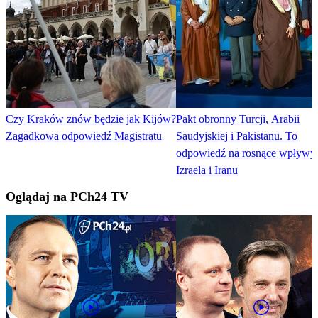
Czy Kraków znów będzie jak Kijów?
Pakt obronny Turcji, Arabii
Zagadkowa odpowiedź Magistratu
Saudyjskiej i Pakistanu. To
odpowiedź na rosnące wpływy
Izraela i Iranu
Oglądaj na PCh24 TV