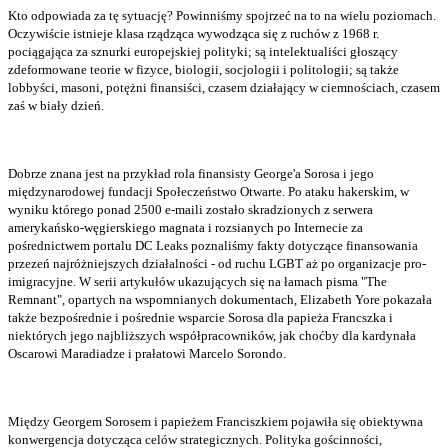
Kto odpowiada za tę sytuację? Powinniśmy spojrzeć na to na wielu poziomach.
Oczywiście istnieje klasa rządząca wywodząca się z ruchów z 1968 r.
pociągająca za sznurki europejskiej polityki; są intelektualiści głoszący
zdeformowane teorie w fizyce, biologii, socjologii i politologii; są także
lobbyści, masoni, potężni finansiści, czasem działający w ciemnościach, czasem
zaś w biały dzień.
Dobrze znana jest na przykład rola finansisty George'a Sorosa i jego
międzynarodowej fundacji Społeczeństwo Otwarte. Po ataku hakerskim, w
wyniku którego ponad 2500 e-maili zostało skradzionych z serwera
amerykańsko-węgierskiego magnata i rozsianych po Internecie za
pośrednictwem portalu DC Leaks poznaliśmy fakty dotyczące finansowania
przezeń najróżniejszych działalności - od ruchu LGBT aż po organizacje pro-
imigracyjne. W serii artykułów ukazujących się na łamach pisma "The
Remnant", opartych na wspomnianych dokumentach, Elizabeth Yore pokazała
także bezpośrednie i pośrednie wsparcie Sorosa dla papieża Francszka i
niektórych jego najbliższych współpracowników, jak choćby dla kardynała
Oscarowi Maradiadze i prałatowi Marcelo Sorondo.
Między Georgem Sorosem i papieżem Franciszkiem pojawiła się obiektywna
konwergencja dotycząca celów strategicznych. Polityka gościnności,