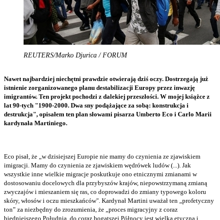
REUTERS/Marko Djurica / FORUM
Nawet najbardziej niechętni prawdzie otwierają dziś oczy. Dostrzegają już
istnienie zorganizowanego planu destabilizacji Europy przez inwazję
imigrantów. Ten projekt pochodzi z dalekiej przeszłości. W mojej książce z
lat 90-tych "1900-2000. Dwa sny podążające za sobą: konstrukcja i
destrukcja", opisałem ten plan słowami pisarza Umberto Eco i Carlo Marii
kardynała Martiniego.
Eco pisał, że „w dzisiejszej Europie nie mamy do czynienia ze zjawiskiem
imigracji. Mamy do czynienia ze zjawiskiem wędrówek ludów (...). Jak
wszystkie inne wielkie migracje poskutkuje ono etnicznymi zmianami w
dostosowaniu docelowych dla przybyszów krajów, niepowstrzymaną zmianą
zwyczajów i mieszaniem się ras, co doprowadzi do zmiany typowego koloru
skóry, włosów i oczu mieszkańców". Kardynał Martini uważał ten „profetyczny
ton” za niezbędny do zrozumienia, że „proces migracyjny z coraz
biedniejszego Południa, do coraz bogatszej Północy jest wielką etyczną i