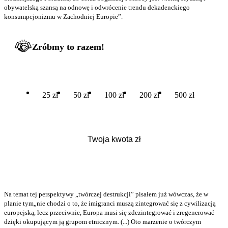
obywatelską szansą na odnowę i odwrócenie trendu dekadenckiego
konsumpcjonizmu w Zachodniej Europie”.
Zróbmy to razem!
25 zł
50 zł
100 zł
200 zł
500 zł
Na temat tej perspektywy „twórczej destrukcji” pisałem już wówczas, że w
planie tym„nie chodzi o to, że imigranci muszą zintegrować się z cywilizacją
europejską, lecz przeciwnie, Europa musi się zdezintegrować i zregenerować
dzięki okupującym ją grupom etnicznym. (...) Oto marzenie o twórczym