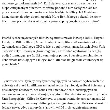
nazwano „prorokami zagłady”. Dziś słyszymy, że mamy do czynienia z
niepowstrzymanym procesem. Możemy podobno nim zarządzać, ale nie
powstrzymać. To samo mówiono w latach 70-tych i 80-tych XX wieku o
komunizmie, dopóty, dopóki upadek Muru Berlińskiego pokazał, że nic w
historii nie jest nieodwracalne, może poza ślepotą „użytecznych idiotów”.
Pośród tychże użytecznych idiotów są burmistrzowie Nowego Jorku, Paryża i
Londynu: Bill de Blasio, Anne Hidalgo i Sadiq Khan. 20 września z okazji
Zgromadzenia Ogólnego ONZ w liście opublikowanym na łamach „New York
Times'a” zatytułowanym „Nasi imigranci, nasza siła” wystosowali apel „by
podjąć rozstrzygające środki gwarantujące pomoc i bezpieczne schronienie
uchodźcom uciekającym z miejsc konfliktu oraz imigrantom chroniącym się
przed biedą”.
Tymczasem setki tysięcy przybyszów lądujących na naszych wybrzeżach nie
uciekają ani przed konfliktem ani przed nędzą. Są młodzi, zadbani i cieszą się
doskonałym zdrowiem, bez oznak ran i niedożywienia, zdarzających się
osobom uchodzącym ze stref wojny czy głodu. Koordynator anty-terroryzmu w
Unii Europejskiej, Gilles de Kerchove, w przemówieniu do europarlamentu 26
września, potępili masową infiltrację tych imigrantów przez Państwo Islamskie.
Jednak nawet gdyby terroryści stanowili wśród nich jedynie nieznaczną