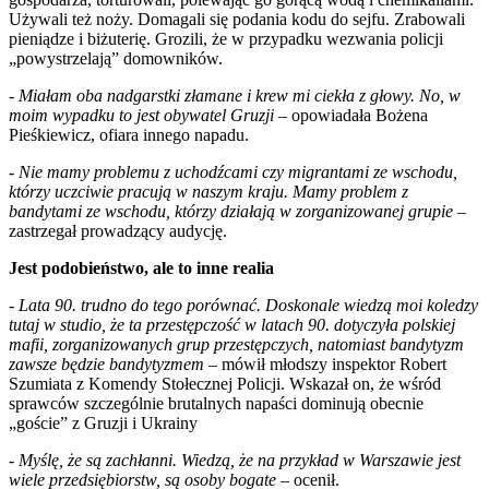
Używali też noży. Domagali się podania kodu do sejfu. Zrabowali
pieniądze i biżuterię. Grozili, że w przypadku wezwania policji
„powystrzelają” domowników.
-
Miałam oba nadgarstki złamane i krew mi ciekła z głowy. No, w
moim wypadku to jest obywatel Gruzji
– opowiadała Bożena
Pieśkiewicz, ofiara innego napadu.
- Nie mamy problemu z uchodźcami czy migrantami ze wschodu,
którzy uczciwie pracują w naszym kraju. Mamy problem z
bandytami ze wschodu, którzy działają w zorganizowanej grupie –
zastrzegał prowadzący audycję.
Jest podobieństwo, ale to inne realia
- Lata 90. trudno do tego porównać. Doskonale wiedzą moi koledzy
tutaj w studio, że ta przestępczość w latach 90. dotyczyła polskiej
mafii, zorganizowanych grup przestępczych, natomiast bandytyzm
zawsze będzie bandytyzmem
– mówił młodszy inspektor Robert
Szumiata z Komendy Stołecznej Policji. Wskazał on, że wśród
sprawców szczególnie brutalnych napaści dominują obecnie
„goście” z Gruzji i Ukrainy
-
Myślę, że są zachłanni. Wiedzą, że na przykład w Warszawie jest
wiele przedsiębiorstw, są osoby bogate
– ocenił.