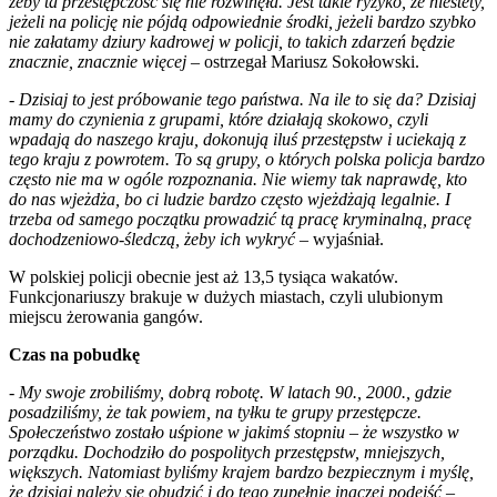
żeby ta przestępczość się nie rozwinęła. Jest takie ryzyko, że niestety,
jeżeli na policję nie pójdą odpowiednie środki, jeżeli bardzo szybko
nie załatamy dziury kadrowej w policji, to takich zdarzeń będzie
znacznie, znacznie więcej
– ostrzegał Mariusz Sokołowski.
-
Dzisiaj to jest próbowanie tego państwa. Na ile to się da? Dzisiaj
mamy do czynienia z grupami, które działają skokowo, czyli
wpadają do naszego kraju, dokonują iluś przestępstw i uciekają z
tego kraju z powrotem. To są grupy, o których polska policja bardzo
często nie ma w ogóle rozpoznania. Nie wiemy tak naprawdę, kto
do nas wjeżdża, bo ci ludzie bardzo często wjeżdżają legalnie. I
trzeba od samego początku prowadzić tą pracę kryminalną, pracę
dochodzeniowo-śledczą, żeby ich wykryć
– wyjaśniał.
W polskiej policji obecnie jest aż 13,5 tysiąca wakatów.
Funkcjonariuszy brakuje w dużych miastach, czyli ulubionym
miejscu żerowania gangów.
Czas na pobudkę
-
My swoje zrobiliśmy, dobrą robotę. W latach 90., 2000., gdzie
posadziliśmy, że tak powiem, na tyłku te grupy przestępcze.
Społeczeństwo zostało uśpione w jakimś stopniu – że wszystko w
porządku. Dochodziło do pospolitych przestępstw, mniejszych,
większych. Natomiast byliśmy krajem bardzo bezpiecznym i myślę,
że dzisiaj należy się obudzić i do tego zupełnie inaczej podejść
–