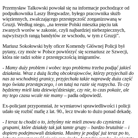
Przemysław Talkowski powołał się na informacje pochodzące od
podpułkownika Laszy Bregwadze, byłego pracownika służb
więziennych, zwalczającego przestępczość zorganizowaną w
Gruzji. Według niego, „na terenie Polski mieszka pięciu tak
zwanych worów w zakonie, czyli najbardziej niebezpiecznych,
najwyższych rangą bandytów ze wschodu, w tym z Gruzji”.
Mariusz Sokołowski były oficer Komendy Głównej Policji był
pytany, czy może w Polsce powtórzyć się scenariusz ze Szwecji,
która nie radzi sobie z przestępczością imigrantów.
-
Mamy duży problem i wobec tego problemu trzeba podjąć jakieś
działania. Wraz z dużą liczbą obcokrajowców, którzy przyjechali do
nas za wschodniej granicy, przyjechała także naprawdę duża część
tego świata przestępczego, i on tutaj na razie się rozpycha. To czy
będziemy mieli lata dziewięćdziesiąte, czy nie, to czas pokaże, ale
my tego czasu wcale nie mamy
– padła odpowiedź.
Ex-policjant przypomniał, że wymiarowi sprawiedliwości i policji
udało się rozbić mafię z lat. 90., lecz trwało to dużo ponad dekadę.
-
I teraz tu chodzi o to, żebyśmy nie mieli znowu do czynienia z
grupami, które działały tak jak tamte grupy – bardzo brutalnie – i
dopiero podejmowali działania. Musimy je podjąć już teraz po to,