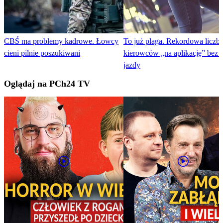
CBŚ ma problemy kadrowe. Łowcy
To już plaga. Rekordowa liczb
cieni pilnie poszukiwani
kierowców „na aplikację” bez 
jazdy
Oglądaj na PCh24 TV