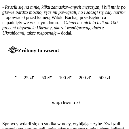
-
Rzucili się na mnie, kilku zamaskowanych mężczyzn, i bili mnie po
głowie bardzo mocno, ręce mi powiązali, no i zaczął się cały horror
– opowiadał przed kamerą Witold Bachaj, przedsiębiorca
napadnięty we własnym domu.
– Czterech z nich to byli na 100
procent obywatele Ukrainy
,
akurat współpracuję dużo z
Ukraińcami, także rozpoznaję
– dodał.
Zróbmy to razem!
25 zł
50 zł
100 zł
200 zł
500 zł
Sprawcy wdarli się do środka w nocy, wybijając szybę. Związali
gospodarza, torturowali, polewając go gorącą wodą i chemikaliami.