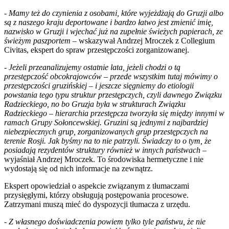
-
Mamy też do czynienia z osobami, które wyjeżdżają do Gruzji albo
są z naszego kraju deportowane i bardzo łatwo jest zmienić imię,
nazwisko w Gruzji i wjechać już na zupełnie świeżych papierach, ze
świeżym paszportem –
wskazywał Andrzej Mroczek z Collegium
Civitas, ekspert do spraw przestępczości zorganizowanej.
-
Jeżeli przeanalizujemy ostatnie lata, jeżeli chodzi o tą
przestępczość obcokrajowców – przede wszystkim tutaj mówimy o
przestępczości gruzińskiej – i jeszcze sięgniemy do etiologii
powstania tego typu struktur przestępczych, czyli dawnego Związku
Radzieckiego, no bo Gruzja była w strukturach Związku
Radzieckiego – hierarchia przestępcza tworzyła się między innymi w
ramach Grupy Sołoncewskiej. Gruzini są jednymi z najbardziej
niebezpiecznych grup, zorganizowanych grup przestępczych na
terenie Rosji. Jak byśmy na to nie patrzyli. Świadczy to o tym, że
posiadają rezydentów struktury również w innych państwach
–
wyjaśniał Andrzej Mroczek. To środowiska hermetyczne i nie
wydostają się od nich informacje na zewnątrz.
Ekspert opowiedział o aspekcie związanym z tłumaczami
przysięgłymi, którzy obsługują postępowania procesowe.
Zatrzymani muszą mieć do dyspozycji tłumacza z urzędu.
- Z własnego doświadczenia powiem tylko tyle państwu, że nie