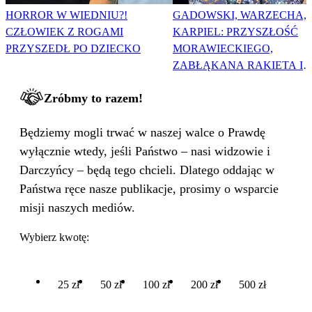
HORROR W WIEDNIU?!
GADOWSKI, WARZECHA,
CZŁOWIEK Z ROGAMI
KARPIEL: PRZYSZŁOŚĆ
PRZYSZEDŁ PO DZIECKO
MORAWIECKIEGO,
ZABŁĄKANA RAKIETA I
WIELKA PODMIANA
Zróbmy to razem!
Będziemy mogli trwać w naszej walce o Prawdę
wyłącznie wtedy, jeśli Państwo – nasi widzowie i
Darczyńcy – będą tego chcieli. Dlatego oddając w
Państwa ręce nasze publikacje, prosimy o wsparcie
misji naszych mediów.
Wybierz kwotę:
25 zł
50 zł
100 zł
200 zł
500 zł