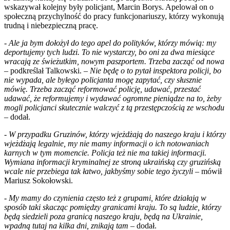
wskazywał kolejny były policjant, Marcin Borys. Apelował on o
społeczną przychylność do pracy funkcjonariuszy, którzy wykonują
trudną i niebezpieczną pracę.
- Ale ja bym dołożył do tego apel do polityków, którzy mówią: my
deportujemy tych ludzi. To nie wystarczy, bo oni za dwa miesiące
wracają ze świeżutkim, nowym paszportem. Trzeba zacząć od nowa
– podkreślał Talkowski. –
Nie będę o to pytał inspektora policji, bo
nie wypada, ale byłego policjanta mogę zapytać, czy słusznie
mówię. Trzeba zacząć reformować policję, udawać, przestać
udawać, że reformujemy i wydawać ogromne pieniądze na to, żeby
mogli policjanci skutecznie walczyć z tą przestępczością ze wschodu
– dodał.
-
W przypadku Gruzinów, którzy wjeżdżają do naszego kraju i którzy
wjeżdżają legalnie, my nie mamy informacji o ich notowaniach
karnych w tym momencie. Policja też nie ma takiej informacji.
Wymiana informacji kryminalnej ze stroną ukraińską czy gruzińską
wcale nie przebiega tak łatwo, jakbyśmy sobie tego życzyli
– mówił
Mariusz Sokołowski.
-
My mamy do czynienia często też z grupami, które działają w
sposób taki skacząc pomiędzy granicami kraju. To są ludzie, którzy
będą siedzieli poza granicą naszego kraju, będą na Ukrainie,
wpadną tutaj na kilka dni, znikają tam
– dodał.