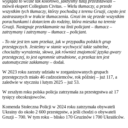
wygląda to wcale tak kolorowo, jakbyśmy tutaj przedstawiali
–
mówił ekspert Collegium Civitas. –
Wielu tłumaczy, a przede
wszystkim tych tłumaczy, którzy pochodzą z terenu Gruzji, często jest
zastraszanych w trakcie tłumaczenia. Grozi im się przede wszystkim
porachunkami i dotarciem do rodziny, która mieszka na terenie
Gruzji. Następuje przekłamanie na linii policjant – tłumacz –
zatrzymany i zatrzymany – tłumacz – policjant.
- To nie jest ten sam przekaz, jak w przypadku polskich grup
przestępczych. Jesteśmy w stanie wychwycić takie subtelne,
chociażby wyrażenia, słowa, jak również znajomość języka gwary
przestępczej, to jest ogromnie utrudnione, a przekaz ten jest
automatycznie zakłamany
– dodał.
W 2023 roku zarzuty udziału w zorganizowanych grupach
przestępczych miało 46 cudzoziemców, rok później – już 117, a
zaledwie w styczniu i lutym 2025 – już 53.
W zeszłym roku polska policja zatrzymała za przestępstwa aż 17
tysięcy obcokrajowców.
Komenda Stołeczna Policji w 2024 roku zatrzymała obywateli
Ukrainy do około 2 600 przestępstw, a jeśli chodzi o obywateli
Gruzji – 700. W tym roku – blisko 170 Gruzinów i 700 Ukraińców.