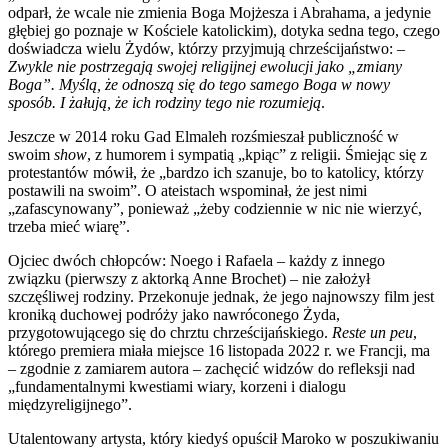
odparł, że wcale nie zmienia Boga Mojżesza i Abrahama, a jedynie
głębiej go poznaje w Kościele katolickim), dotyka sedna tego, czego
doświadcza wielu Żydów, którzy przyjmują chrześcijaństwo: –
Zwykle nie postrzegają swojej religijnej ewolucji jako „zmiany
Boga”. Myślą, że odnoszą się do tego samego Boga w nowy
sposób. I żałują, że ich rodziny tego nie rozumieją
.
Jeszcze w 2014 roku Gad Elmaleh rozśmieszał publiczność w
swoim
show
, z humorem i sympatią „kpiąc” z religii. Śmiejąc się z
protestantów mówił, że „bardzo ich szanuje, bo to katolicy, którzy
postawili na swoim”. O ateistach wspominał, że jest nimi
„zafascynowany”, ponieważ „żeby codziennie w nic nie wierzyć,
trzeba mieć wiarę”.
Ojciec dwóch chłopców: Noego i Rafaela – każdy z innego
związku (pierwszy z aktorką Anne Brochet) – nie założył
szczęśliwej rodziny. Przekonuje jednak, że jego najnowszy film jest
kroniką duchowej podróży jako nawróconego Żyda,
przygotowującego się do chrztu chrześcijańskiego.
Reste un peu
,
którego premiera miała miejsce 16 listopada 2022 r. we Francji, ma
– zgodnie z zamiarem autora – zachęcić widzów do refleksji nad
„fundamentalnymi kwestiami wiary, korzeni i dialogu
międzyreligijnego”.
Utalentowany artysta, który kiedyś opuścił Maroko w poszukiwaniu