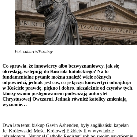
Fot. caharris/Pixabay
Co sprawia, że innowiercy albo bezwyznaniowcy, jak się
określają, wstępują do Kościoła katolickiego? Na to
fundamentalne pytanie można znaleźć wiele różnych
odpowiedzi, jednak jest coś, co je łączy: konwertyci odnajdują
w Kościele prawdę, piękno i dobro, niezależnie od czynów tych,
którzy swoim postępowaniem podważają autorytet
Chrystusowej Owczarni. Jednak również katolicy zmieniają
wyznanie…
Dwa lata temu biskup Gavin Ashenden, były anglikański kapelan
Jej Królewskiej Mości Królowej Elżbiety II w wywiadzie
udzielonym „National Catholic Register” rok po swoim nawróceniu