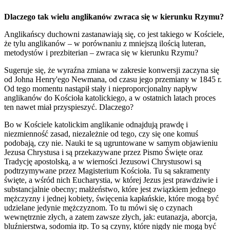
Dlaczego tak wielu anglikanów zwraca się w kierunku Rzymu?
Anglikańscy duchowni zastanawiają się, co jest takiego w Kościele,
że tylu anglikanów – w porównaniu z mniejszą ilością luteran,
metodystów i prezbiterian – zwraca się w kierunku Rzymu?
Sugeruje się, że wyraźna zmiana w zakresie konwersji zaczyna się
od Johna Henry'ego Newmana, od czasu jego przemiany w 1845 r.
Od tego momentu nastąpił stały i nieproporcjonalny napływ
anglikanów do Kościoła katolickiego, a w ostatnich latach proces
ten nawet miał przyspieszyć. Dlaczego?
Bo w Kościele katolickim anglikanie odnajdują prawdę i
niezmienność zasad, niezależnie od tego, czy się one komuś
podobają, czy nie. Nauki te są ugruntowane w samym objawieniu
Jezusa Chrystusa i są przekazywane przez Pismo Święte oraz
Tradycję apostolską, a w wierności Jezusowi Chrystusowi są
podtrzymywane przez Magisterium Kościoła. Tu są sakramenty
święte, a wśród nich Eucharystia, w której Jezus jest prawdziwie i
substancjalnie obecny; małżeństwo, które jest związkiem jednego
mężczyzny i jednej kobiety, święcenia kapłańskie, które mogą być
udzielane jedynie mężczyznom. To tu mówi się o czynach
wewnętrznie złych, a zatem zawsze złych, jak: eutanazja, aborcja,
bluźnierstwa, sodomia itp. To są czyny, które nigdy nie mogą być