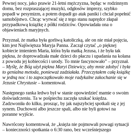
Pewnej nocy, jako prawie 21-letni mężczyzna, będąc w rodzinnym
domu, bez rozpraszającej muzyki, odgłosów imprezy, szybko
popadł w pesymizm, a potem dopadł go atak paniki i chciał popełnić
samobójstwo. Chcąc wyrwać się z tego stanu naprędce złapał
przypadkową książkę z półki rodziców. Opowiadała ona o
objawieniach maryjnych.
Przyznał, że matka była gorliwą katoliczką, ale on nie miał pojęcia,
kim jest Najświętsza Maryja Panna. Zaczął czytać „o pięknej
kobiecie imieniem Maria, która była matką Jezusa, i że była tak
piękna, że doprowadzała małe dzieci do płaczu i upadania na kolana
z powodu jej kobiecości i urody. To mnie fascynowało” – przyznał.
– Myślę, że Bóg użył piękna Maryi Dziewicy, aby mnie zdobyć i była
to genialna metoda, ponieważ zadziałała. Przeczytałem całą książkę
w jedną noc i to zapoczątkowało moje radykalne zakochanie się w
Jezusie Chrystusie
– komentował.
Następnego ranka ledwo był w stanie opowiedzieć mamie o swoim
doświadczeniu. Ta w pośpiechu zaczęła szukać księdza.
Zadzwoniła do kilku, prosząc, by jak najszybciej spotkali się z jej
synem. Duchowni albo jeszcze spali, albo nie byli gotowi na
poranne wyjście.
Nawrócony komentował, że „księża nie pojmowali powagi sytuacji
– konieczności spotkania o 6:30 rano, bez wcześniejszego