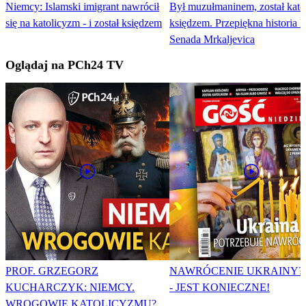
Niemcy: Islamski imigrant nawrócił
Był muzułmaninem, został kato
się na katolicyzm - i został księdzem
księdzem. Przepiękna historia k
Senada Mrkaljevica
Oglądaj na PCh24 TV
PROF. GRZEGORZ
NAWRÓCENIE UKRAINY?
KUCHARCZYK: NIEMCY.
- JEST KONIECZNE!
WROGOWIE KATOLICYZMU?