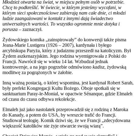
Młodzież otwarta na świat, w miejscu pełnym osób w potrzebie.
Chcę to podkreślić. W świecie, w którym jesteśmy wycofani, w
którym sieci społecznościowe zabierają nam całe dnie, ci młodzi
ludzie zaangażowani w kontakt z innymi dają świadectwo
uniwersalnych wartości. To wszystko ogromnie mnie dotyka i
porusza
– zaznaczył.
Żydowskiego komika „zainspirowały” do konwersji także pisma
Jeana-Marie Lustigera (1926 – 2007), kardynała i byłego
arcybiskupa Paryża, który z judaizmu przeszedł na katolicyzm. Był
Żydem aszkenazyjskim. Jego rodzina wyemigrowała z Polski do
Francji. Nawrócił się w wieku 14 lat. Wzbudzał jednak
kontrowersje, a na jego pogrzebie odmówiono
kadisz
, żydowską
modlitwę za pogrążonych w żałobie.
Inną ważną postacią, o której wspomina, jest kardynał Robert Sarah,
były prefekt Kongregacji Kultu Bożego. Oboje spotkali się w
sanktuarium Paray-le-Monial, w opactwie Sénanque, gdzie Elmaleh
od czasu do czasu odbywa rekolekcje.
Elmaleh już jako nastolatek przeprowadził się z rodziną z Maroka
do Kanady, a potem do USA, by wreszcie trafić do Francji.
Studiował teologię. Komik dziwi się, że we Francji „zdecydowana
większość katolików nie żyje otwarcie swoją wiarą”.