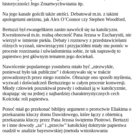
historyczności Jego Zmartwychwstania itp.
Na jego kanale gościli także ateiści. Debatował m.in. z takimi
apologetami ateizmu, jak Alex O’Connor czy Stephen Woodford.
Bertuzzi był ewangelikiem zanim nawrócił się na katolicyzm.
Kwestionował m.in. realną obecność Pana Jezusa w Eucharystii, nie
wierzył w istnienie piekła. Debaty i rozmowy z przedstawicielami
różnych wyznań, niewierzącymi i przyjaciółmi miały mu pomóc w
procesie rozeznania i uświadomienia sobie, że tak naprawdę to
papiestwo jest głównym tematem jego dociekań.
Nawrócenie popularnego youtubera miało być „niezwykłe,
ponieważ było tak publiczne” i dokonywało się w trakcie
prowadzonych przez niego rozmów. Obrazuje ono sposób myślenia,
wyzwań i doświadczeń Bertuzziego w całym procesie konwersji.
Młody człowiek poszukiwał prawdy i odnalazł ją w katolicyzmie,
skupiając się na jednej z najbardziej charakterystycznych cech
Kościoła: roli papiestwa.
Ponoć miał go przekonać biblijny argument o proroctwie Eliakima o
przekazaniu kluczy domu Dawidowego, które łączy z obietnicą
przekazania kluczy przez Pana Jezusa świętemu Piotrowi. Bertuzzi
te i inne dowody „za” i „przeciw” katolickiej doktrynie papiestwa
osadził w analizie bayesowskiej (metoda wnioskowania