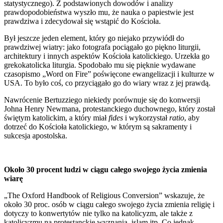
statystycznego). Z podstawionych dowodów i analizy
prawdopodobieństwa wyszło mu, że nauka o papiestwie jest
prawdziwa i zdecydował się wstąpić do Kościoła.
Był jeszcze jeden element, który go niejako przywiódł do
prawdziwej wiatry: jako fotografa pociągało go piękno liturgii,
architektury i innych aspektów Kościoła katolickiego. Urzekła go
grekokatolicka liturgia. Spodobało mu się pięknie wydawane
czasopismo „Word on Fire” poświęcone ewangelizacji i kulturze w
USA. To było coś, co przyciągało go do wiary wraz z jej prawdą.
Nawrócenie Bertuzziego niekiedy porównuje się do konwersji
Johna Henry Newmana, protestanckiego duchownego, który został
świętym katolickim, a który miał
fides
i wykorzystał
ratio
, aby
dotrzeć do Kościoła katolickiego, w którym są sakramenty i
sukcesja apostolska.
Około 30 procent ludzi w ciągu całego swojego życia zmienia
wiarę
„The Oxford Handbook of Religious Conversion” wskazuje, że
około 30 proc. osób w ciągu całego swojego życia zmienia religię i
dotyczy to konwertytów nie tylko na katolicyzm, ale także z
katolicyzmu na protestanckie wyznania, islam itp. Co jednak