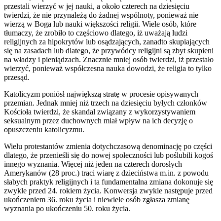
przestali wierzyć w jej nauki, a około czterech na dziesięciu
twierdzi, że nie przynależą do żadnej wspólnoty, ponieważ nie
wierzą w Boga lub nauki większości religii. Wiele osób, które
tłumaczy, że zrobiło to częściowo dlatego, iż uważają ludzi
religijnych za hipokrytów lub osądzających, zanadto skupiających
się na zasadach lub dlatego, że przywódcy religijni są zbyt skupieni
na władzy i pieniądzach. Znacznie mniej osób twierdzi, iż przestało
wierzyć, ponieważ współczesna nauka dowodzi, że religia to tylko
przesąd.
Katolicyzm poniósł największą stratę w procesie opisywanych
przemian. Jednak mniej niż trzech na dziesięciu byłych członków
Kościoła twierdzi, że skandal związany z wykorzystywaniem
seksualnym przez duchownych miał wpływ na ich decyzję o
opuszczeniu katolicyzmu.
Wielu protestantów zmienia dotychczasową denominację po części
dlatego, że przenieśli się do nowej społeczności lub poślubili kogoś
innego wyznania. Więcej niż jeden na czterech dorosłych
Amerykanów (28 proc.) traci wiarę z dzieciństwa m.in. z powodu
słabych praktyk religijnych i ta fundamentalna zmiana dokonuje się
zwykle przed 24. rokiem życia. Konwersja zwykle następuje przed
ukończeniem 36. roku życia i niewiele osób zgłasza zmianę
wyznania po ukończeniu 50. roku życia.