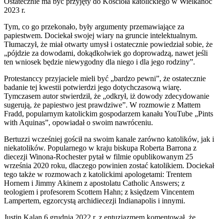
Ostatecznie ma być przyjęty do Kościoła katolickiego w Wielkanoc
2023 r.
Tym, co go przekonało, były argumenty przemawiające za
papiestwem. Dociekał swojej wiary na gruncie intelektualnym.
Tłumaczył, że miał otwarty umysł i ostatecznie powiedział sobie, że
„pójdzie za dowodami, dokądkolwiek go doprowadzą, nawet jeśli
ten wniosek będzie niewygodny dla niego i dla jego rodziny”.
Protestanccy przyjaciele mieli być „bardzo pewni”, że ostatecznie
badanie tej kwestii potwierdzi jego dotychczasową wiarę.
Tymczasem autor stwierdził, że „odkrył, iż dowody zdecydowanie
sugerują, że papiestwo jest prawdziwe”. W rozmowie z Mattem
Fradd, popularnym katolickim gospodarzem kanału YouTube „Pints
with Aquinas”, opowiadał o swoim nawróceniu.
Bertuzzi wcześniej gościł na swoim kanale zarówno katolików, jak i
niekatolików. Popularnego w kraju biskupa Roberta Barrona z
diecezji Winona-Rochester pytał w filmie opublikowanym 25
września 2020 roku, dlaczego powinien zostać katolikiem. Dociekał
tego także w rozmowach z katolickimi apologetami: Trentem
Hornem i Jimmy Akinem z apostolatu Catholic Answers; z
teologiem i profesorem Scottem Hahn; z księdzem Vincentem
Lampertem, egzorcystą archidiecezji Indianapolis i innymi.
Justin Kalan 6 grudnia 2022 r. z entuzjazmem komentował, że