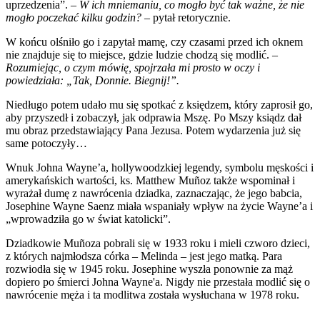
uprzedzenia”. –
W ich mniemaniu, co mogło być tak ważne, że nie
mogło poczekać kilku godzin?
– pytał retorycznie.
W końcu olśniło go i zapytał mamę, czy czasami przed ich oknem
nie znajduje się to miejsce, gdzie ludzie chodzą się modlić. –
Rozumiejąc, o czym mówię, spojrzała mi prosto w oczy i
powiedziała: „Tak, Donnie. Biegnij!”.
Niedługo potem udało mu się spotkać z księdzem, który zaprosił go,
aby przyszedł i zobaczył, jak odprawia Mszę. Po Mszy ksiądz dał
mu obraz przedstawiający Pana Jezusa. Potem wydarzenia już się
same potoczyły…
Wnuk Johna Wayne’a, hollywoodzkiej legendy, symbolu męskości i
amerykańskich wartości, ks. Matthew Muñoz także wspominał i
wyrażał dumę z nawrócenia dziadka, zaznaczając, że jego babcia,
Josephine Wayne Saenz miała wspaniały wpływ na życie Wayne’a i
„wprowadziła go w świat katolicki”.
Dziadkowie Muñoza pobrali się w 1933 roku i mieli czworo dzieci,
z których najmłodsza córka – Melinda – jest jego matką. Para
rozwiodła się w 1945 roku. Josephine wyszła ponownie za mąż
dopiero po śmierci Johna Wayne'a. Nigdy nie przestała modlić się o
nawrócenie męża i ta modlitwa została wysłuchana w 1978 roku.