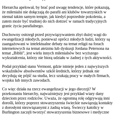
Hierarcha apelował, by brać pod uwagę tendencje, które pokazują,
że milenialsi nie dołączają do parafii ani klubów towarzyskich w
niemal takim samym tempie, jak kiedyś poprzednie pokolenia, a
zatem może być trudniej do nich dotrzeć w ramach tradycyjnych
granic życia parafialnego.
Duchowny ostrzegł przed przywiązywaniem zbyt dużej wagi do
ewangelizacji młodych, ponieważ oprócz młodych ludzi, którzy są
zaangażowani w intelektualne debaty na temat religii na forach
internetowych na temat ateizmu lub dyskusji Jordana Petersona na
temat „Biblii”, jest wielu innych milenialsów bez wyższego
wykształcenia, którzy nie biorą udziału w żadnej z tych aktywności.
Podał przykład stanu Vermont, gdzie istnieje jeden z najwyższych
wskaźników absolwentów szkół średnich, którzy jednak nie
decydują się pójść na studia, lecz szukają pracy w małych firmach,
wojsku lub innych zawodach.
Co więc działa na rzecz ewangelizacji w jego diecezji? W
przekonaniu hierarchy, najważniejszy jest przykład wiary dany
dzieciom przez rodziców. Uważa, że ogromną rolę odgrywają inni
dorośli, którzy poprzez stowarzyszenia świeckie nawiązują kontakty
z dorosłymi niezwiązanymi z żadną wiarą. Świeccy katolicy w
Burlington zaczęli tworzyć stowarzyszenia biznesowe i medyczne