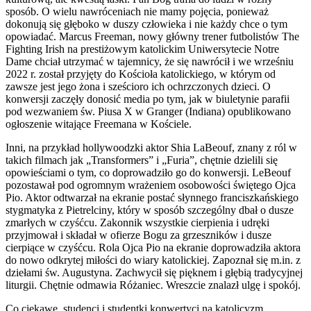
sposób. O wielu nawróceniach nie mamy pojęcia, ponieważ
dokonują się głęboko w duszy człowieka i nie każdy chce o tym
opowiadać. Marcus Freeman, nowy główny trener futbolistów The
Fighting Irish na prestiżowym katolickim Uniwersytecie Notre
Dame chciał utrzymać w tajemnicy, że się nawrócił i we wrześniu
2022 r. został przyjęty do Kościoła katolickiego, w którym od
zawsze jest jego żona i sześcioro ich ochrzczonych dzieci. O
konwersji zaczęły donosić media po tym, jak w biuletynie parafii
pod wezwaniem św. Piusa X w Granger (Indiana) opublikowano
ogłoszenie witające Freemana w Kościele.
Inni, na przykład hollywoodzki aktor Shia LaBeouf, znany z ról w
takich filmach jak „Transformers” i „Furia”, chętnie dzielili się
opowieściami o tym, co doprowadziło go do konwersji. LeBeouf
pozostawał pod ogromnym wrażeniem osobowości świętego Ojca
Pio. Aktor odtwarzał na ekranie postać słynnego franciszkańskiego
stygmatyka z Pietrelciny, który w sposób szczególny dbał o dusze
zmarłych w czyśćcu. Zakonnik wszystkie cierpienia i udręki
przyjmował i składał w ofierze Bogu za grzeszników i dusze
cierpiące w czyśćcu. Rola Ojca Pio na ekranie doprowadziła aktora
do nowo odkrytej miłości do wiary katolickiej. Zapoznał się m.in. z
dziełami św. Augustyna. Zachwycił się pięknem i głębią tradycyjnej
liturgii. Chętnie odmawia Różaniec. Wreszcie znalazł ulgę i spokój.
Co ciekawe, studenci i studentki konwertyci na katolicyzm