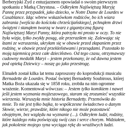
Berberyjski Żyd z entuzjazmem opowiadał o swoim pierwszym
spotkaniu z Matką Chrystusa. –
Odkryłem Najświętszą Maryję
Pannę przez przypadek, jako dziecko, w Notre Dame de Lourdes w
Casablance. Idąc wbrew wskazówkom rodziców, bo ich wiara
zabrania [wejścia do kościoła chrześcijańskiego], pchnąłem drzwi
świątyni i stanąłem twarzą w twarz z gigantyczną figurą
Najświętszej Maryi Panny, która patrzyła mi prosto w oczy. To nie
była wizja, tylko zwykły posąg, ale przeraziłem się. Zalewając się
łzami ze wzruszenia, ukryłam się w obawie przed złapaniem przez
rodzinę, w obawie przed przekleństwami i przesądami. Pozostało to
moją tajemnicą przez całe dzieciństwo. Od tego czasu, otrzymawszy
cudowny medalik Maryi
–
jestem przekonany, że od dawna jestem
pod opieką Dziewicy
–
noszę go jako przestrogę.
Elmaleh został kilka lat temu zaproszony do koprodukcji musicalu
Bernadette de Lourdes
. Postać świętej Bernadetty Soubirous, której
Matka Boża ukazała się w 1858 roku, zrobiła na nim ogromne
wrażenie. Komentował wówczas:
– Jestem tylko komikiem i nawet
jeśli jestem wyznania mojżeszowego, staram się zrozumieć wszystkie
wierzenia. Wzruszyła mnie historia Bernadetty. Przemówiła do
mnie. To nie jest tylko bajka, to współczesne świadectwo o danym
Słowie, wierze, prawdzie, które nikogo nie może pozostawić
obojętnym, bez względu na wyznanie (…).
Odkryłem ludzi, rodziny,
które każdego roku poświęcają swój czas i serce chorym. Widziałem,
jak pokolenie mojego syna wyciąga rękę do wrażliwych ludzi.