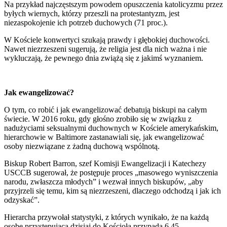
Na przykład najczęstszym powodem opuszczenia katolicyzmu przez
byłych wiernych, którzy przeszli na protestantyzm, jest
niezaspokojenie ich potrzeb duchowych (71 proc.).
W Kościele konwertyci szukają prawdy i głębokiej duchowości.
Nawet niezrzeszeni sugerują, że religia jest dla nich ważna i nie
wykluczają, że pewnego dnia zwiążą się z jakimś wyznaniem.
Jak ewangelizować?
O tym, co robić i jak ewangelizować debatują biskupi na całym
świecie. W 2016 roku, gdy głośno zrobiło się w związku z
nadużyciami seksualnymi duchownych w Kościele amerykańskim,
hierarchowie w Baltimore zastanawiali się, jak ewangelizować
osoby niezwiązane z żadną duchową wspólnotą.
Biskup Robert Barron, szef Komisji Ewangelizacji i Katechezy
USCCB sugerował, że postępuje proces „masowego wyniszczenia
narodu, zwłaszcza młodych” i wezwał innych biskupów, „aby
przyjrzeli się temu, kim są niezrzeszeni, dlaczego odchodzą i jak ich
odzyskać”.
Hierarcha przywołał statystyki, z których wynikało, że na każdą
osobę przystępującą dzisiaj do Kościoła przypada 6,45