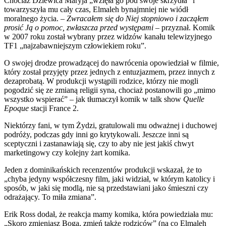
Chociaż Dziewica Maryja „wzięła go pod swoje skrzydła” i
towarzyszyła mu cały czas, Elmaleh bynajmniej nie wiódł
moralnego życia. –
Zwracałem się do Niej stopniowo i zacząłem
prosić Ją o pomoc, zwłaszcza przed występami
– przyznał. Komik
w 2007 roku został wybrany przez widzów kanału telewizyjnego
TF1 „najzabawniejszym człowiekiem roku”.
O swojej drodze prowadzącej do nawrócenia opowiedział w filmie,
który został przyjęty przez jednych z entuzjazmem, przez innych z
dezaprobatą. W produkcji wystąpili rodzice, którzy nie mogli
pogodzić się ze zmianą religii syna, chociaż postanowili go „mimo
wszystko wspierać” – jak tłumaczył komik w talk show
Quelle
Epoque
stacji France 2.
Niektórzy fani, w tym Żydzi, gratulowali mu odważnej i duchowej
podróży, podczas gdy inni go krytykowali. Jeszcze inni są
sceptyczni i zastanawiają się, czy to aby nie jest jakiś chwyt
marketingowy czy kolejny żart komika.
Jeden z dominikańskich recenzentów produkcji wskazał, że to
„chyba jedyny współczesny film, jaki widział, w którym katolicy i
sposób, w jaki się modlą, nie są przedstawiani jako śmieszni czy
odrażający. To miła zmiana”.
Erik Ross dodał, że reakcja mamy komika, która powiedziała mu:
„Skoro zmieniasz Boga, zmień także rodziców” (na co Elmaleh