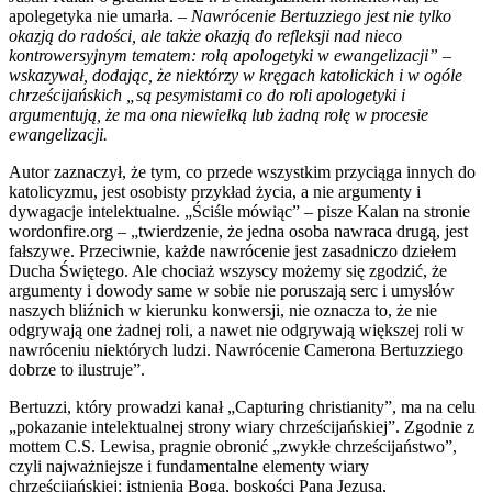
apolegetyka nie umarła. –
Nawrócenie Bertuzziego jest nie tylko
okazją do radości, ale także okazją do refleksji nad nieco
kontrowersyjnym tematem: rolą apologetyki w ewangelizacji” –
wskazywał, dodając, że niektórzy w kręgach katolickich i w ogóle
chrześcijańskich „są pesymistami co do roli apologetyki i
argumentują, że ma ona niewielką lub żadną rolę w procesie
ewangelizacji.
Autor zaznaczył, że tym, co przede wszystkim przyciąga innych do
katolicyzmu, jest osobisty przykład życia, a nie argumenty i
dywagacje intelektualne. „Ściśle mówiąc” – pisze Kalan na stronie
wordonfire.org – „twierdzenie, że jedna osoba nawraca drugą, jest
fałszywe. Przeciwnie, każde nawrócenie jest zasadniczo dziełem
Ducha Świętego. Ale chociaż wszyscy możemy się zgodzić, że
argumenty i dowody same w sobie nie poruszają serc i umysłów
naszych bliźnich w kierunku konwersji, nie oznacza to, że nie
odgrywają one żadnej roli, a nawet nie odgrywają większej roli w
nawróceniu niektórych ludzi. Nawrócenie Camerona Bertuzziego
dobrze to ilustruje”.
Bertuzzi, który prowadzi kanał „Capturing christianity”, ma na celu
„pokazanie intelektualnej strony wiary chrześcijańskiej”. Zgodnie z
mottem C.S. Lewisa, pragnie obronić „zwykłe chrześcijaństwo”,
czyli najważniejsze i fundamentalne elementy wiary
chrześcijańskiej: istnienia Boga, boskości Pana Jezusa,