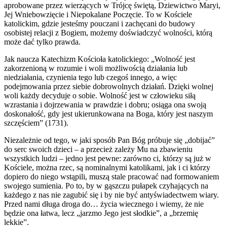
aprobowane przez wierzących w Trójcę świętą, Dziewictwo Maryi,
Jej Wniebowzięcie i Niepokalane Poczęcie. To w Kościele
katolickim, gdzie jesteśmy pouczani i zachęcani do budowy
osobistej relacji z Bogiem, możemy doświadczyć wolności, którą
może dać tylko prawda.
Jak naucza Katechizm Kościoła katolickiego: „Wolność jest
zakorzenioną w rozumie i woli możliwością działania lub
niedziałania, czynienia tego lub czegoś innego, a więc
podejmowania przez siebie dobrowolnych działań. Dzięki wolnej
woli każdy decyduje o sobie. Wolność jest w człowieku siłą
wzrastania i dojrzewania w prawdzie i dobru; osiąga ona swoją
doskonałość, gdy jest ukierunkowana na Boga, który jest naszym
szczęściem” (1731).
Niezależnie od tego, w jaki sposób Pan Bóg próbuje się „dobijać”
do serc swoich dzieci – a przecież zależy Mu na zbawieniu
wszystkich ludzi – jedno jest pewne: zarówno ci, którzy są już w
Kościele, można rzec, są nominalnymi katolikami, jak i ci którzy
dopiero do niego wstąpili, muszą stale pracować nad formowaniem
swojego sumienia. Po to, by w gąszczu pułapek czyhających na
każdego z nas nie zagubić się i by nie być antyświadectwem wiary.
Przed nami długa droga do… życia wiecznego i wiemy, że nie
będzie ona łatwa, lecz „jarzmo Jego jest słodkie”, a „brzemię
lekkie”.