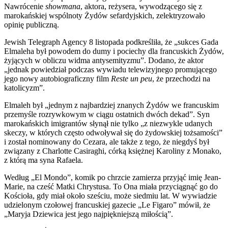
Nawrócenie
showmana
, aktora, reżysera, wywodzącego się z
marokańskiej wspólnoty Żydów sefardyjskich, zelektryzowało
opinię publiczną.
Jewish Telegraph Agency 8 listopada podkreśliła, że „sukces Gada
Elmaleha był powodem do dumy i pociechy dla francuskich Żydów,
żyjących w obliczu widma antysemityzmu”. Dodano, że aktor
„jednak powiedział podczas wywiadu telewizyjnego promującego
jego nowy autobiograficzny film
Reste un peu
, że przechodzi na
katolicyzm”.
Elmaleh był „jednym z najbardziej znanych Żydów we francuskim
przemyśle rozrywkowym w ciągu ostatnich dwóch dekad”. Syn
marokańskich imigrantów słynął nie tylko „z niezwykle udanych
skeczy, w których często odwoływał się do żydowskiej tożsamości”
i został nominowany do Cezara, ale także z tego, że niegdyś był
związany z Charlotte Casiraghi, córką księżnej Karoliny z Monako,
z którą ma syna Rafaela.
Według „El Mondo”, komik po chrzcie zamierza przyjąć imię Jean-
Marie, na cześć Matki Chrystusa. To Ona miała przyciągnąć go do
Kościoła, gdy miał około sześciu, może siedmiu lat. W wywiadzie
udzielonym czołowej francuskiej gazecie „Le Figaro” mówił, że
„Maryja Dziewica jest jego najpiękniejszą miłością”.