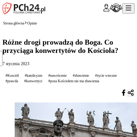
Strona główna
Opinie
Różne drogi prowadzą do Boga. Co
przyciąga konwertytów do Kościoła?
7 stycznia 2023
#Kosciół
#katolicyzm
#nawrócenie
#zbawienie
#życie wieczne
#prawda
#konwertyci
#poza Kościołem nie ma zbawienia