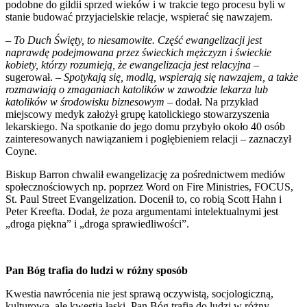
podobne do gildii sprzed wieków i w trakcie tego procesu byli w
stanie budować przyjacielskie relacje, wspierać się nawzajem.
– To Duch Święty, to niesamowite. Część ewangelizacji jest
naprawdę podejmowana przez świeckich mężczyzn i świeckie
kobiety, którzy rozumieją, że ewangelizacja jest relacyjna
–
sugerował. –
Spotykają się, modlą, wspierają się nawzajem, a także
rozmawiają o zmaganiach katolików w zawodzie lekarza lub
katolików w środowisku biznesowym
– dodał. Na przykład
miejscowy medyk założył grupę katolickiego stowarzyszenia
lekarskiego. Na spotkanie do jego domu przybyło około 40 osób
zainteresowanych nawiązaniem i pogłębieniem relacji – zaznaczył
Coyne.
Biskup Barron chwalił ewangelizację za pośrednictwem mediów
społecznościowych np. poprzez Word on Fire Ministries, FOCUS,
St. Paul Street Evangelization. Docenił to, co robią Scott Hahn i
Peter Kreefta. Dodał, że poza argumentami intelektualnymi jest
„droga piękna” i „droga sprawiedliwości”.
Pan Bóg trafia do ludzi w różny sposób
Kwestia nawrócenia nie jest sprawą oczywistą, socjologiczną,
kulturową, ale kwestią łaski. Pan Bóg trafia do ludzi w różny