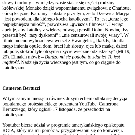
sławy i fortuny – w międzyczasie stając się częścią rodziny
królewskiej Monako dzięki wspomnianemu związkowi z Charlotte,
córką księżnej Karoliny – obstaje przy tym, że to Dziewica Maryja
„jest powodem, dla którego kocha katolicyzm”. To jest „teraz jego
najpiękniejsza miłość”, prawdziwa „gwiazda filmowa”. I wciąż
apeluje, aby katolicy z większą odwagą głosili Dobrą Nowinę. By
przestali być „tacy dyskretni” i „nie cenzurowali swojej wiary”. W
filmie mocno wybrzmiewa werset z Ewangelii: „I każdy, kto dla
mego imienia opuści dom, braci lub siostry, ojca lub matkę, dzieci
lub pole, stokroć tyle otrzyma i życie wieczne odziedziczy” (Mt 19,
29). Elmaleh mówi: –
Bardzo mi się podoba to zdanie! To jest
mądrość
. Nadzieja życia wiecznego jest tym, co go ciągnie do
katolicyzmu.
Cameron Bertuzzi
W tym samym miesiącu również dużym echem odbiła się decyzja
popularnego protestanckiego prezentera YouTube, Camerona
Bertuzziego, który ogłosił 17 listopada, że przechodzi na
katolicyzm.
Youtuber bierze udział w programie amerykańskiego episkopatu
RCIA, który ma mu pomóc w przygotowaniu się do konwersji.