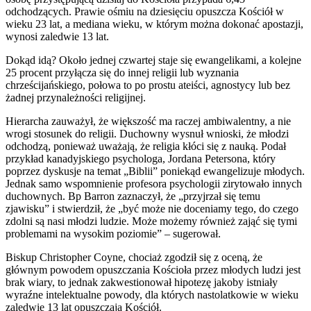
odchodzących. Prawie ośmiu na dziesięciu opuszcza Kościół w
wieku 23 lat, a mediana wieku, w którym można dokonać apostazji,
wynosi zaledwie 13 lat.
Dokąd idą? Około jednej czwartej staje się ewangelikami, a kolejne
25 procent przyłącza się do innej religii lub wyznania
chrześcijańskiego, połowa to po prostu ateiści, agnostycy lub bez
żadnej przynależności religijnej.
Hierarcha zauważył, że większość ma raczej ambiwalentny, a nie
wrogi stosunek do religii. Duchowny wysnuł wnioski, że młodzi
odchodzą, ponieważ uważają, że religia kłóci się z nauką. Podał
przykład kanadyjskiego psychologa, Jordana Petersona, który
poprzez dyskusje na temat „Biblii” poniekąd ewangelizuje młodych.
Jednak samo wspomnienie profesora psychologii zirytowało innych
duchownych. Bp Barron zaznaczył, że „przyjrzał się temu
zjawisku” i stwierdził, że „być może nie doceniamy tego, do czego
zdolni są nasi młodzi ludzie. Może możemy również zająć się tymi
problemami na wysokim poziomie” – sugerował.
Biskup Christopher Coyne, chociaż zgodził się z oceną, że
głównym powodem opuszczania Kościoła przez młodych ludzi jest
brak wiary, to jednak zakwestionował hipotezę jakoby istniały
wyraźne intelektualne powody, dla których nastolatkowie w wieku
zaledwie 13 lat opuszczają Kościół.