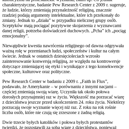
charakterystyczne, badanie Pew Research Center z 2009 r. sugeruje,
że ludzie, którzy zmieniają przynależność religijną, znacznie
rzadziej podają argumenty intelektualne, które ich przekonały do
zmiany. Jednak to „działa” w przypadku nielicznej grupy osób.
Sceptyków mają pociągać pozytywne skojarzenia z wyznawcami
danej religii, potrzeba doświadczeń duchowych. „Pcha” ich „pociąg
emocjonalny”.
Niewątpliwie kwestia nawrócenia religijnego od dawna odgrywała
ważną rolę w przemianach ludzi, społeczeństw i kultur na całym
świecie. Jednak w ostatnich dziesięcioleciach wzrosło
zainteresowanie konwersją religijną, ze względu na kontrowersje
dotyczące zmieniającej się etyki i wynikające z tego konsekwencje
społeczne, kulturowe oraz polityczne.
Pew Research Center w badaniu z 2009 r. „Faith in Flux”,
podawało, że Amerykanie – w porównaniu z innymi nacjami –
częściej zmieniają swoją wiarę. Uczyniła tak około połowa
dorosłych przynajmniej raz w życiu. Większość ma porzucać wiarę
z dzieciństwa jeszcze przed ukończeniem 24. roku życia. Niektórzy
porzucają swoje wyznanie więcej niż raz. Z roku na rok rośnie
liczba osób, które nie czują się zrzeszone z żadną religią.
Dwie trzecie byłych katolików i połowa byłych protestantów
twierdzi, że pozostawili za sobą wiarę z dzieciństwa, ponieważ