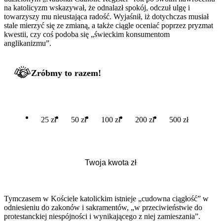
na katolicyzm wskazywał, że odnalazł spokój, odczuł ulgę i
towarzyszy mu nieustająca radość. Wyjaśnił, iż dotychczas musiał
stale mierzyć się ze zmianą, a także ciągle oceniać poprzez pryzmat
kwestii, czy coś podoba się „świeckim konsumentom
anglikanizmu”.
Zróbmy to razem!
25 zł
50 zł
100 zł
200 zł
500 zł
Tymczasem w Kościele katolickim istnieje „cudowna ciągłość” w
odniesieniu do zakonów i sakramentów, „w przeciwieństwie do
protestanckiej niespójności i wynikającego z niej zamieszania”.