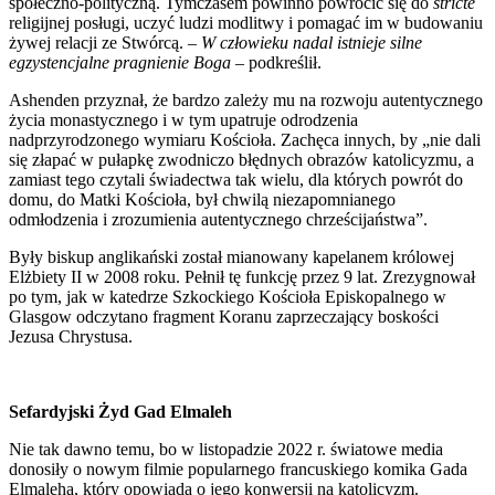
społeczno-polityczną. Tymczasem powinno powrócić się do
stricte
religijnej posługi, uczyć ludzi modlitwy i pomagać im w budowaniu
żywej relacji ze Stwórcą. –
W człowieku nadal istnieje silne
egzystencjalne pragnienie Boga
– podkreślił.
Ashenden przyznał, że bardzo zależy mu na rozwoju autentycznego
życia monastycznego i w tym upatruje odrodzenia
nadprzyrodzonego wymiaru Kościoła. Zachęca innych, by „nie dali
się złapać w pułapkę zwodniczo błędnych obrazów katolicyzmu, a
zamiast tego czytali świadectwa tak wielu, dla których powrót do
domu, do Matki Kościoła, był chwilą niezapomnianego
odmłodzenia i zrozumienia autentycznego chrześcijaństwa”.
Były biskup anglikański został mianowany kapelanem królowej
Elżbiety II w 2008 roku. Pełnił tę funkcję przez 9 lat. Zrezygnował
po tym, jak w katedrze Szkockiego Kościoła Episkopalnego w
Glasgow odczytano fragment Koranu zaprzeczający boskości
Jezusa Chrystusa.
Sefardyjski Żyd Gad Elmaleh
Nie tak dawno temu, bo w listopadzie 2022 r. światowe media
donosiły o nowym filmie popularnego francuskiego komika Gada
Elmaleha, który opowiada o jego konwersji na katolicyzm.