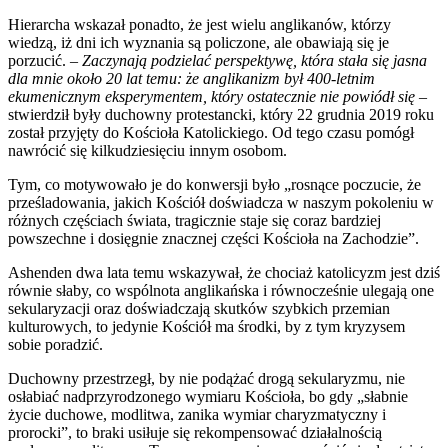
Hierarcha wskazał ponadto, że jest wielu anglikanów, którzy
wiedzą, iż dni ich wyznania są policzone, ale obawiają się je
porzucić.
– Zaczynają podzielać perspektywę, która stała się jasna
dla mnie około 20 lat temu: że anglikanizm był 400-letnim
ekumenicznym eksperymentem, który ostatecznie nie powiódł się
–
stwierdził były duchowny protestancki, który 22 grudnia 2019 roku
został przyjęty do Kościoła Katolickiego. Od tego czasu pomógł
nawrócić się kilkudziesięciu innym osobom.
Tym, co motywowało je do konwersji było „rosnące poczucie, że
prześladowania, jakich Kościół doświadcza w naszym pokoleniu w
różnych częściach świata, tragicznie staje się coraz bardziej
powszechne i dosięgnie znacznej części Kościoła na Zachodzie”.
Ashenden dwa lata temu wskazywał, że chociaż katolicyzm jest dziś
równie słaby, co wspólnota anglikańska i równocześnie ulegają one
sekularyzacji oraz doświadczają skutków szybkich przemian
kulturowych, to jedynie Kościół ma środki, by z tym kryzysem
sobie poradzić.
Duchowny przestrzegł, by nie podążać drogą sekularyzmu, nie
osłabiać nadprzyrodzonego wymiaru Kościoła, bo gdy „słabnie
życie duchowe, modlitwa, zanika wymiar charyzmatyczny i
prorocki”, to braki usiłuje się rekompensować działalnością