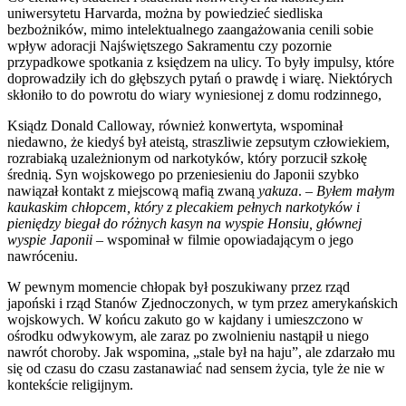
uniwersytetu Harvarda, można by powiedzieć siedliska
bezbożników, mimo intelektualnego zaangażowania cenili sobie
wpływ adoracji Najświętszego Sakramentu czy pozornie
przypadkowe spotkania z księdzem na ulicy. To były impulsy, które
doprowadziły ich do głębszych pytań o prawdę i wiarę. Niektórych
skłoniło to do powrotu do wiary wyniesionej z domu rodzinnego,
Ksiądz Donald Calloway, również konwertyta, wspominał
niedawno, że kiedyś był ateistą, straszliwie zepsutym człowiekiem,
rozrabiaką uzależnionym od narkotyków, który porzucił szkołę
średnią. Syn wojskowego po przeniesieniu do Japonii szybko
nawiązał kontakt z miejscową mafią zwaną
yakuza
. –
Byłem małym
kaukaskim chłopcem, który z plecakiem pełnych narkotyków i
pieniędzy biegał do różnych kasyn na wyspie Honsiu, głównej
wyspie Japonii
– wspominał w filmie opowiadającym o jego
nawróceniu.
W pewnym momencie chłopak był poszukiwany przez rząd
japoński i rząd Stanów Zjednoczonych, w tym przez amerykańskich
wojskowych. W końcu zakuto go w kajdany i umieszczono w
ośrodku odwykowym, ale zaraz po zwolnieniu nastąpił u niego
nawrót choroby. Jak wspomina, „stale był na haju”, ale zdarzało mu
się od czasu do czasu zastanawiać nad sensem życia, tyle że nie w
kontekście religijnym.