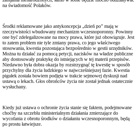
na świadomość Polaków.
Środki reklamowane jako antykoncepcja „dzień po” mają w
rzeczywistości wbudowany mechanizm wczesnoporonny. Powinny
one być zdelegalizowane na mocy prawa, które już obowiązuje. Jest
to zatem problem nie tyle zmiany prawa, co jego właściwego
stosowania, kwestia pozostająca bezpośrednio w gestii urzędników.
Można tu działać za pomocą petycji, nacisków na władze publiczne
aby dostosowały praktykę do istniejących w tej materii przepisów.
Niedawno była dobra okazja by rozstrzygnąć tę kwestię w sposób
przychylny dla życia ludzkiego w najwcześniejszej fazie. Kwestia
pigułek została bowiem podjęta w trakcie sejmowej dyskusji nad
ustawą o lekach. Głos obrońców życia nie został jednak ostatecznie
wysłuchany.
Kiedy już ustawa o ochronie życia stanie się faktem, podejmowane
choćby na szczeblu ministerialnym działania zmierzające do
wycofania z obrotu środków o działaniu wczesnoporonnym, będą
po prostu łatwiejsze.