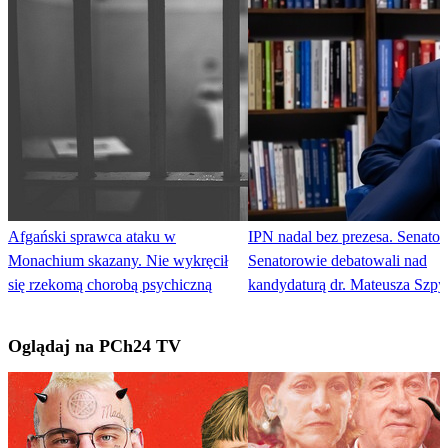
Afgański sprawca ataku w
IPN nadal bez prezesa. Senato
Monachium skazany. Nie wykręcił
Senatorowie debatowali nad
się rzekomą chorobą psychiczną
kandydaturą dr. Mateusza Szp
Oglądaj na PCh24 TV