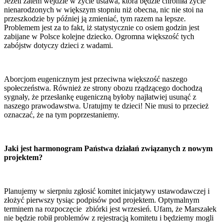
Jeżeli zatem wejdzie w życie ustawa, która będzie chroniła życie
nienarodzonych w większym stopniu niż obecna, nic nie stoi na
przeszkodzie by później ją zmieniać, tym razem na lepsze.
Problemem jest za to fakt, iż statystycznie co osiem godzin jest
zabijane w Polsce kolejne dziecko. Ogromna większość tych
zabójstw dotyczy dzieci z wadami.
Aborcjom eugenicznym jest przeciwna większość naszego
społeczeństwa. Również ze strony obozu rządzącego dochodzą
sygnały, że przesłankę eugeniczną byłoby najłatwiej usunąć z
naszego prawodawstwa. Uratujmy te dzieci! Nie musi to przecież
oznaczać, że na tym poprzestaniemy.
Jaki jest harmonogram Państwa działań związanych z nowym
projektem?
Planujemy w sierpniu zgłosić komitet inicjatywy ustawodawczej i
złożyć pierwszy tysiąc podpisów pod projektem. Optymalnym
terminem na rozpoczęcie zbiórki jest wrzesień. Ufam, że Marszałek
nie będzie robił problemów z rejestracją komitetu i będziemy mogli