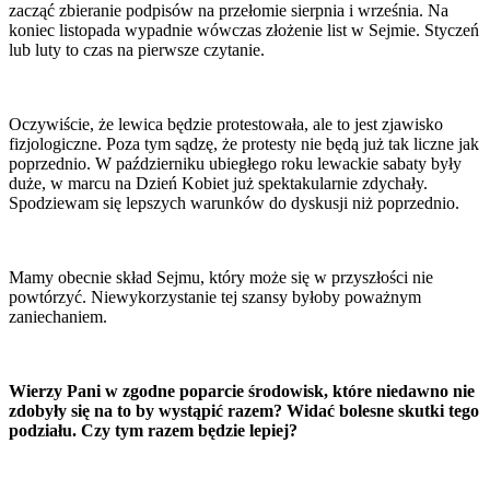
zacząć zbieranie podpisów na przełomie sierpnia i września. Na
koniec listopada wypadnie wówczas złożenie list w Sejmie. Styczeń
lub luty to czas na pierwsze czytanie.
Oczywiście, że lewica będzie protestowała, ale to jest zjawisko
fizjologiczne. Poza tym sądzę, że protesty nie będą już tak liczne jak
poprzednio. W październiku ubiegłego roku lewackie sabaty były
duże, w marcu na Dzień Kobiet już spektakularnie zdychały.
Spodziewam się lepszych warunków do dyskusji niż poprzednio.
Mamy obecnie skład Sejmu, który może się w przyszłości nie
powtórzyć. Niewykorzystanie tej szansy byłoby poważnym
zaniechaniem.
Wierzy Pani w zgodne poparcie środowisk, które niedawno nie
zdobyły się na to by wystąpić razem? Widać bolesne skutki tego
podziału. Czy tym razem będzie lepiej?