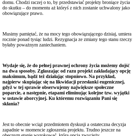
domu. Chodzi raczej o to, by przedstawiać projekty broniące życia
do skutku – do momentu aż któryś z nich zostanie uchwalony jako
obowiązujące prawo.
Musimy pamiętać, że na mocy tego obowiązującego dzisiaj, umiera
rocznie ponad tysiąc ludzi. Rezygnacja ze zmiany tego stanu rzeczy
byłaby poważnym zaniechaniem.
Wydaje się, że do pełnej prawnej ochrony życia możemy dojść
na dwa sposoby. Zgłaszając od razu projekt zakładający opcję
maksimum, bądź też działając stopniowo. Na przykład,
najpierw skupiając się na likwidacji przesłanki eugenicznej,
gdyż w tej sprawie obserwujemy największe społeczne
poparcie, a następnie, etapami eliminując kolejne tzw. wyjątki
w ustawie aborcyjnej. Ku któremu rozwiązaniu Pani się
skłania?
Jest to obecnie wciąż przedmiotem dyskusji a ostateczna decyzja
zapadnie w momencie zgłoszenia projektu. Trudno jeszcze na
obecnym etapie wyrokować, która opcja zwycięży.