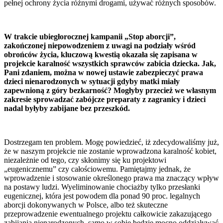
pełnej ochrony życia różnymi drogami, używać różnych sposobów.
W trakcie ubiegłorocznej kampanii „Stop aborcji”,
zakończonej niepowodzeniem z uwagi na podziały wśród
obrońców życia, kluczową kwestią okazała się zapisana w
projekcie karalność wszystkich sprawców zabicia dziecka. Jak,
Pani zdaniem, można w nowej ustawie zabezpieczyć prawa
dzieci nienarodzonych w sytuacji gdyby matki miały
zapewnioną z góry bezkarność? Mogłyby przecież we własnym
zakresie sprowadzać zabójcze preparaty z zagranicy i dzieci
nadal byłyby zabijane bez przeszkód.
Dostrzegam ten problem. Mogę powiedzieć, iż zdecydowaliśmy już,
że w naszym projekcie nie zostanie wprowadzona karalność kobiet,
niezależnie od tego, czy skłonimy się ku projektowi
„eugenicznemu” czy całościowemu. Pamiętajmy jednak, że
wprowadzenie i stosowanie określonego prawa ma znaczący wpływ
na postawy ludzi. Wyeliminowanie chociażby tylko przesłanki
eugenicznej, która jest powodem dla ponad 90 proc. legalnych
aborcji dokonywanych w Polsce, albo też skuteczne
przeprowadzenie ewentualnego projektu całkowicie zakazującego
zabijania nienarodzonych, samo w sobie będzie mocno oddziaływać