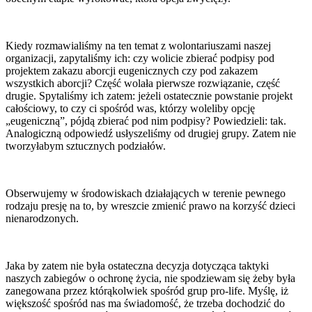
Kiedy rozmawialiśmy na ten temat z wolontariuszami naszej
organizacji, zapytaliśmy ich: czy wolicie zbierać podpisy pod
projektem zakazu aborcji eugenicznych czy pod zakazem
wszystkich aborcji? Część wolała pierwsze rozwiązanie, część
drugie. Spytaliśmy ich zatem: jeżeli ostatecznie powstanie projekt
całościowy, to czy ci spośród was, którzy woleliby opcję
„eugeniczną”, pójdą zbierać pod nim podpisy? Powiedzieli: tak.
Analogiczną odpowiedź usłyszeliśmy od drugiej grupy. Zatem nie
tworzyłabym sztucznych podziałów.
Obserwujemy w środowiskach działających w terenie pewnego
rodzaju presję na to, by wreszcie zmienić prawo na korzyść dzieci
nienarodzonych.
Jaka by zatem nie była ostateczna decyzja dotycząca taktyki
naszych zabiegów o ochronę życia, nie spodziewam się żeby była
zanegowana przez którąkolwiek spośród grup pro-life. Myślę, iż
większość spośród nas ma świadomość, że trzeba dochodzić do