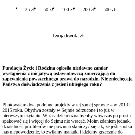
25 zł
50 zł
100 zł
200 zł
500 zł
Fundacja Życie i Rodzina ogłosiła niedawno zamiar
wystąpienia z inicjatywą ustawodawczą zmierzającą do
zapewnienia powszechnego prawa do narodzin. Nie zniechęcają
Państwa doświadczenia z jesieni ubiegłego roku?
Pilotowałam dwa podobne projekty w tej samej sprawie – w 2013 i
2015 roku. Obydwa zostały w Sejmie odrzucone i to już w
pierwszym czytaniu. W zasadzie można byłoby wówczas po prostu
spakować się i więcej do Sejmu nie wracać. Moim zdaniem jednak,
działalność pro-liferów nie powinna skończyć się tak, że jeśli spotka
nas niepowodzenie, to zwijamy manatki i idziemy grzecznie do