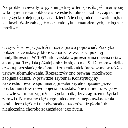
Na problem zawarty w pytaniu patrzę w ten sposób: jeśli mamy się
w kolejnym roku pokłócić o kwestię karalności kobiet, zapłacimy
cenę życia kolejnego tysiąca dzieci. Nie chcę mieć na swoich rękach
ich krwi. Wolę zabiegać o ocalenie tylu nienarodzonych, ile będzie
możliwe.
Oczywiście, w przyszłości można prawo poprawiać. Praktyka
pokazuje, że ustawy, które wchodzą w życie, są później
modyfikowane. W 1993 roku została wprowadzona obecna ustawa
aborcyjna. Trzy lata później dobrało się do niej SLD, wprowadziło
czwartą przesłankę do aborcji i zmieniło niektóre zawarte w tekście
ustawy sformułowania. Rozszerzyły one prawną możliwość
zabijania dzieci. Wprawdzie Trybunał Konstytucyjny
zakwestionował wspomnianą przesłankę, ale dopisane przez
postkomunistów nowe pojęcia pozostały. Nie mamy już więc w
ustawie warunku zagrożenia życia matki, lecz zagrożenie życia i
zdrowia. Nie mamy ciężkiego i nieodwracalnego uszkodzenia
płodu, lecz ciężkie i nieodwracalne uszkodzenie płodu lub
nieuleczalną chorobę zagrażającą jego życiu.