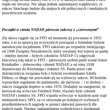
rządu nie stworzy. Nie ulega jednak najmniejszej wątpliwości, że
sukces Strachego będzie dla unijnych elit politycznych i medialnych
prawdziwym szokiem.
Początki w cieniu NSDAP, pierwsze sukcesy z „czerwonymi”
Zła sława ciągnie się za FPÖ od momentu jej powstania w 1955
roku, a to za sprawą jej oczywistych powiązań z formalnie byłymi
narodowymi socjalistami. FPÖ założono po rozpadzie istniejącego
od 1949 Związku Niezależnych, który uważany był wprost za partię
– między innymi – byłych członków NSDAP. Ci odgrywali
kluczową rolę także w FPÖ – pierwszym szefem partii został Anton
Reinthaller – dobrowolny członek NSDAP, a od roku 1938
deputowany do Reichstagu i żołnierz SS. Partia przez całe
dziesięciolecia związana była z byłymi zwolennikami Adolfa
Hitlera, co długo nie pozwalało jej na wyborczy sukces. Wchodziła
wprawdzie regularnie do parlamentu, ale pierwszy – i to drobny –
sukces osiągnęła dopiero w roku 1970. Dodajmy na marginesie, że
kierował nią wówczas Friedrich Peter, również były członek
NSDAP i żołnierz SS. FPÖ wsparła wówczas w każdym razie rząd
mniejszościowy SPÖ, za co otrzymała po kolejnych wyborach
przedterminowych nagrodę w postaci ułatwień prawnych dla
małych partii. Niemoc parlamentarną wolnościowcy przełamali