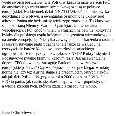
wielu swoich postulatów. Dla Polski w każdym razie wejście FPÖ
do austriackiego rządu może być ciekawą szansą w polityce
europejskiej. Na kierunek działań NATO Wiedeń i tak nie uzyska
decydującego wpływu, a ewentualne osamotnione ukłony pod
adresem Putina nie będą miały większego znaczenia. Tu kluczowe
są i pozostaną Niemcy. Warto też pamiętać, że ewentualna
współpraca z FPÖ, choć w wielu wymiarach najpewniej korzystna,
byłaby dla polskiego rządu kolejnym obciążeniem wizerunkowym
na arenie europejskiej. Nie tylko ze względu na oskarżenia o rasizm
i faszyzm stawiane partii Strachego, ale także ze względu na
rzeczywiście bardzo kłopotliwą przeszłość austriackiego
ugrupowania. Historycznych związków z NSDAP ukryć się nie da.
Podstawowe pytanie brzmi w każdym razie: Jak na ewentualne
dojście FPÖ do władzy zareaguje Bruksela i najważniejsze
europejskie państwa? Czy współpraca będzie przebiegać w miarę
normalnie, czy też Austria stanie się przedmiotem ostrych ataków,
tak jak dziś Polska i Węgry, a w roku 2000 ona sama? W końcu
FPÖ to partia, jak często się określa, „prawicowo-populistyczna” –
a więc z szeregu tych, którym rządzić z zasady nie wolno…
Paweł Chmielewski