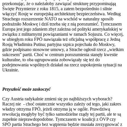
przekonując, że o należałoby zawiązać strukturę przypominająą
Święte Przymierze z roku 1815, a zatem bezpośrednio i silnie
włączyć Rosję w europejską architekturę bezpieczeństwa. Według
Strachego rozszerzenie NATO na wschód w naturalny sposób
podrażniło Moskwę i dziś trzeba się z nią porozumieć. Tymczasem
Europa jest jego zdaniem zbyt zależna od polityki amerykańskiej w
związku z militarnymi powiązaniami w ramach Sojuszu. Co więcej,
w ubiegłym roku FPÖ nawiązała też oficjalną współpracę z Jedną
Rosją Władimira Putina; partyjna szpica pojechała do Moskwy,
gdzie podpisano stosowne umowy, a Strache ogłosił rzecz „wielkim
sukcesem” partii. Choć w centrum porozumienia stanęły kwestie
kulturalne, to oba ugrupowania zobowiązały się też do
podejmowania wspólnych działań na rzecz uspokojenia sytuacji na
Ukrainie.
Przyszłość może zaskoczyć
Czy Austria radykalnie zmieni się po najbliższych wyborach?
Raczej nie - choć ostatecznie wszystko zależy od tego, jaki zakres
władzy otrzyma FPÖ, jeżeli otrzyma ją w ogóle. Prawdziwą
rewolucją mogłyby być tylko samodzielne rządy tej partii, ale te są
zupełnie nieprawdopodobne. Tymczasem w koalicji z ÖVP czy
SPÖ partia Strachego bez wątpienia będzie musiała zrezygnować z