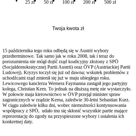
25 zł
50 zł
100 zł
200 zł
500 zł
15 października tego roku odbędą się w Austrii wybory
przedterminowe. Tak samo jak w roku 2008, tak i teraz do
porozumienia nie mógł dojść rząd koalicyjny złożony z SPÖ
(Socjaldemokratycznej Partii Austrii) oraz ÖVP (Austriackiej Partii
Ludowej). Kryzys toczył się już od dawna; wskutek problemów z
uchodźcami rząd zmienił się już w maju ubiegłego roku.
Lewicowego kanclerza Wernera Faymanna zastąpił jego partyjny
kolega, Christian Kern. To jednak na dłuższą metę nie wystarczyło.
W połowie maja kierownictwo w ÖVP przejął minister spraw
zagranicznych w rządzie Kerna, zaledwie 30-letni Sebastian Kurz.
W ciągu zaledwie kilku dni, wobec niemożności kontynuowania
współpracy z SPÖ, udało mu się skłonić wszystkie partie mające
reprezentację do zgody na przyspieszone wybory i ustalenia ich
konkretnej daty.