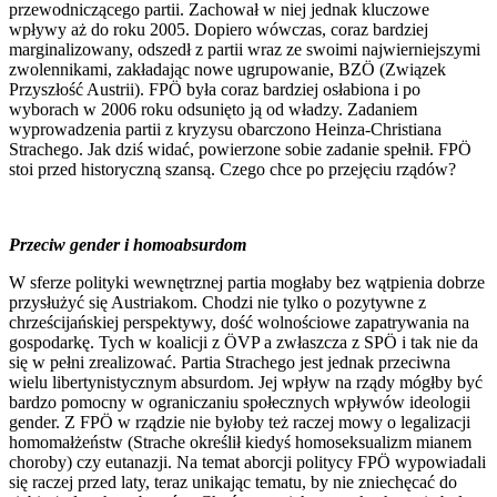
przewodniczącego partii. Zachował w niej jednak kluczowe
wpływy aż do roku 2005. Dopiero wówczas, coraz bardziej
marginalizowany, odszedł z partii wraz ze swoimi najwierniejszymi
zwolennikami, zakładając nowe ugrupowanie, BZÖ (Związek
Przyszłość Austrii). FPÖ była coraz bardziej osłabiona i po
wyborach w 2006 roku odsunięto ją od władzy. Zadaniem
wyprowadzenia partii z kryzysu obarczono Heinza-Christiana
Strachego. Jak dziś widać, powierzone sobie zadanie spełnił. FPÖ
stoi przed historyczną szansą. Czego chce po przejęciu rządów?
Przeciw gender i homoabsurdom
W sferze polityki wewnętrznej partia mogłaby bez wątpienia dobrze
przysłużyć się Austriakom. Chodzi nie tylko o pozytywne z
chrześcijańskiej perspektywy, dość wolnościowe zapatrywania na
gospodarkę. Tych w koalicji z ÖVP a zwłaszcza z SPÖ i tak nie da
się w pełni zrealizować. Partia Strachego jest jednak przeciwna
wielu libertynistycznym absurdom. Jej wpływ na rządy mógłby być
bardzo pomocny w ograniczaniu społecznych wpływów ideologii
gender. Z FPÖ w rządzie nie byłoby też raczej mowy o legalizacji
homomałżeństw (Strache określił kiedyś homoseksualizm mianem
choroby) czy eutanazji. Na temat aborcji politycy FPÖ wypowiadali
się raczej przed laty, teraz unikając tematu, by nie zniechęcać do