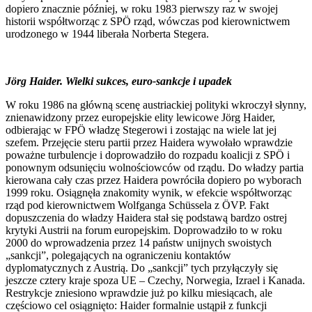
dopiero znacznie później, w roku 1983 pierwszy raz w swojej
historii współtworząc z SPÖ rząd, wówczas pod kierownictwem
urodzonego w 1944 liberała Norberta Stegera.
Jörg Haider. Wielki sukces, euro-sankcje i upadek
W roku 1986 na główną scenę austriackiej polityki wkroczył słynny,
znienawidzony przez europejskie elity lewicowe Jörg Haider,
odbierając w FPÖ władzę Stegerowi i zostając na wiele lat jej
szefem. Przejęcie steru partii przez Haidera wywołało wprawdzie
poważne turbulencje i doprowadziło do rozpadu koalicji z SPÖ i
ponownym odsunięciu wolnościowców od rządu. Do władzy partia
kierowana cały czas przez Haidera powróciła dopiero po wyborach
1999 roku. Osiągnęła znakomity wynik, w efekcie współtworząc
rząd pod kierownictwem Wolfganga Schüssela z ÖVP. Fakt
dopuszczenia do władzy Haidera stał się podstawą bardzo ostrej
krytyki Austrii na forum europejskim. Doprowadziło to w roku
2000 do wprowadzenia przez 14 państw unijnych swoistych
„sankcji”, polegających na ograniczeniu kontaktów
dyplomatycznych z Austrią. Do „sankcji” tych przyłączyły się
jeszcze cztery kraje spoza UE – Czechy, Norwegia, Izrael i Kanada.
Restrykcje zniesiono wprawdzie już po kilku miesiącach, ale
częściowo cel osiągnięto: Haider formalnie ustąpił z funkcji