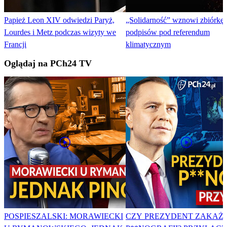
Papież Leon XIV odwiedzi Paryż,
„Solidarność” wznowi zbiórkę
Lourdes i Metz podczas wizyty we
podpisów pod referendum
Francji
klimatycznym
Oglądaj na PCh24 TV
POSPIESZALSKI: MORAWIECKI
CZY PREZYDENT ZAKAŻ