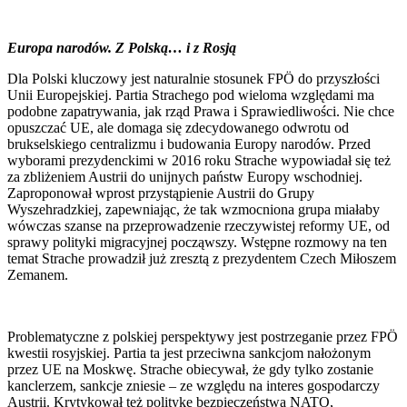
Europa narodów. Z Polską… i z Rosją
Dla Polski kluczowy jest naturalnie stosunek FPÖ do przyszłości
Unii Europejskiej. Partia Strachego pod wieloma względami ma
podobne zapatrywania, jak rząd Prawa i Sprawiedliwości. Nie chce
opuszczać UE, ale domaga się zdecydowanego odwrotu od
brukselskiego centralizmu i budowania Europy narodów. Przed
wyborami prezydenckimi w 2016 roku Strache wypowiadał się też
za zbliżeniem Austrii do unijnych państw Europy wschodniej.
Zaproponował wprost przystąpienie Austrii do Grupy
Wyszehradzkiej, zapewniając, że tak wzmocniona grupa miałaby
wówczas szanse na przeprowadzenie rzeczywistej reformy UE, od
sprawy polityki migracyjnej począwszy. Wstępne rozmowy na ten
temat Strache prowadził już zresztą z prezydentem Czech Miłoszem
Zemanem.
Problematyczne z polskiej perspektywy jest postrzeganie przez FPÖ
kwestii rosyjskiej. Partia ta jest przeciwna sankcjom nałożonym
przez UE na Moskwę. Strache obiecywał, że gdy tylko zostanie
kanclerzem, sankcje zniesie – ze względu na interes gospodarczy
Austrii. Krytykował też politykę bezpieczeństwa NATO,