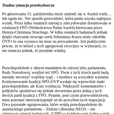
Trudna sytuacja przedwyborcza
Po głosowaniu 15. października może zmienić się w Austrii wiele…
lub zgoła nic. Nie sposób przewidzieć, która partia uzyska najlepszy
wynik. Przez kilka ostatnich miesięcy zdecydowanie dominowała w
sondażach FPÖ (Wolnościowa Partia Austrii) kierowana przez
Heinza-Christiana Strachego. W kilku ostatnich badaniach jednak
dzięki charyzmie nowego szefa Sebastiana Kurza straty odrobiła
ÖVP i to ona wysuwa się teraz na prowadzenie. Jest praktycznie
pewne, że to któreś z tych ugrupowań zwycięży w wyborach, co
nie oznacza jednak, że przejmie władzę.
Prawdopodobnie z silnym mandatem do niższej izby parlamentu,
Rady Narodowej, wejdzie też SPÖ. Dwie z tych trzech partii będą
musiały stworzyć wspólny rząd – i możliwe są wszystkie warianty.
Kontynuowanie koalicji SPÖ-ÖVP wydaje się wprawdzie mało
prawdopodobne, ale Kurz wyklucza. Większość komentatorów i
polityków spodziewa się jednak stworzenia przez jedną z tych
dwóch partii koalicji z FPÖ. Pytanie, pod czyim przewodnictwem,
musi pozostać nierozstrzygnięte aż do powyborczych negocjacji.
Dwa pozostałe ugrupowania, które wejdą prawdopodobnie do
austriackiego parlamentu – Zieloni i liberalna NEOS – nie
odgrywają niemal żadnej roli. Z FPÖ w każdym razie żadna z nich