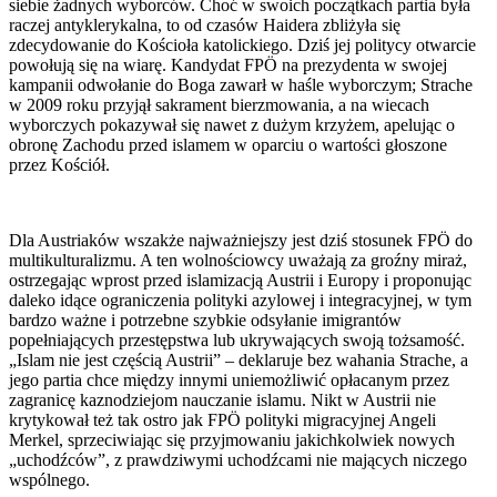
siebie żadnych wyborców. Choć w swoich początkach partia była
raczej antyklerykalna, to od czasów Haidera zbliżyła się
zdecydowanie do Kościoła katolickiego. Dziś jej politycy otwarcie
powołują się na wiarę. Kandydat FPÖ na prezydenta w swojej
kampanii odwołanie do Boga zawarł w haśle wyborczym; Strache
w 2009 roku przyjął sakrament bierzmowania, a na wiecach
wyborczych pokazywał się nawet z dużym krzyżem, apelując o
obronę Zachodu przed islamem w oparciu o wartości głoszone
przez Kościół.
Dla Austriaków wszakże najważniejszy jest dziś stosunek FPÖ do
multikulturalizmu. A ten wolnościowcy uważają za groźny miraż,
ostrzegając wprost przed islamizacją Austrii i Europy i proponując
daleko idące ograniczenia polityki azylowej i integracyjnej, w tym
bardzo ważne i potrzebne szybkie odsyłanie imigrantów
popełniających przestępstwa lub ukrywających swoją tożsamość.
„Islam nie jest częścią Austrii” – deklaruje bez wahania Strache, a
jego partia chce między innymi uniemożliwić opłacanym przez
zagranicę kaznodziejom nauczanie islamu. Nikt w Austrii nie
krytykował też tak ostro jak FPÖ polityki migracyjnej Angeli
Merkel, sprzeciwiając się przyjmowaniu jakichkolwiek nowych
„uchodźców”, z prawdziwymi uchodźcami nie mających niczego
wspólnego.