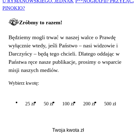
U RYMANOWSKIEGO. JEDNAK
P**NOGRAFII? PRZYŁĄCZ 
PINOKIO?
Zróbmy to razem!
Będziemy mogli trwać w naszej walce o Prawdę
wyłącznie wtedy, jeśli Państwo – nasi widzowie i
Darczyńcy – będą tego chcieli. Dlatego oddając w
Państwa ręce nasze publikacje, prosimy o wsparcie
misji naszych mediów.
Wybierz kwotę:
25 zł
50 zł
100 zł
200 zł
500 zł