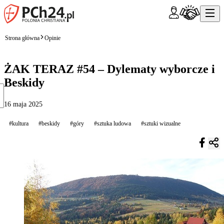
Strona główna
Opinie
ŻAK TERAZ #54 – Dylematy wyborcze i
Beskidy
16 maja 2025
#kultura
#beskidy
#góry
#sztuka ludowa
#sztuki wizualne