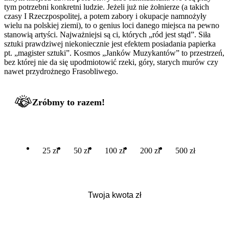
tym potrzebni konkretni ludzie. Jeżeli już nie żołnierze (a takich
czasy I Rzeczpospolitej, a potem zabory i okupacje namnożyły
wielu na polskiej ziemi), to o genius loci danego miejsca na pewno
stanowią artyści. Najważniejsi są ci, których „ród jest stąd”. Siła
sztuki prawdziwej niekoniecznie jest efektem posiadania papierka
pt. „magister sztuki”. Kosmos „Janków Muzykantów” to przestrzeń,
bez której nie da się upodmiotowić rzeki, góry, starych murów czy
nawet przydrożnego Frasobliwego.
Zróbmy to razem!
25 zł
50 zł
100 zł
200 zł
500 zł