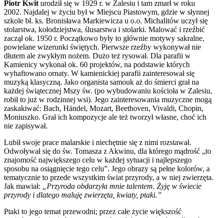
Piotr Kwit
urodził się w 1929 r. w Zalesiu i tam zmarł w roku
2002. Najdalej w życiu był w Miejscu Piastowym, gdzie w słynnej
szkole bł. ks. Bronisława Markiewicza u o.o. Michalitów uczył się
stolarstwa, kołodziejstwa, ślusarstwa i stolarki. Malować i rzeźbić
zaczął ok. 1950 r. Początkowo były to głównie motywy sakralne,
powielane wizerunki świętych. Pierwsze rzeźby wykonywał nie
dłutem ale zwykłym nożem. Dużo też rysował. Dla parafii w
Kamienicy wykonał ok. 60 projektów, na podstawie których
wyhaftowano ornaty. W kamienickiej parafii zainteresował się
muzyką klasyczną. Jako organista samouk aż do śmierci grał na
każdej świątecznej Mszy św. (po wybudowaniu kościoła w Zalesiu,
robił to już w rodzinnej wsi). Jego zainteresowania muzyczne mogą
zaskakiwać: Bach, Händel, Mozart, Beethoven, Vivaldi, Chopin,
Moniuszko. Grał ich kompozycje ale też tworzył własne, choć ich
nie zapisywał.
Lubił swoje prace malarskie i niechętnie się z nimi rozstawał.
Odwoływał się do św. Tomasza z Akwinu, dla którego mądrość „to
znajomość największego celu w każdej sytuacji i najlepszego
sposobu na osiągnięcie tego celu”. Jego obrazy są pełne kolorów, a
tematycznie to przede wszystkim świat przyrody, a w niej zwierzęta.
Jak mawiał:
„Przyroda obdarzyła mnie talentem. Żyję w świecie
przyrody i dlatego maluję zwierzęta, kwiaty, ptaki.”
Ptaki to jego temat przewodni; przez całe życie większość