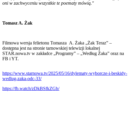
oni w zachwyceniu wszystkie te poematy mówią."
Tomasz A. Żak
Filmowa wersja felietonu Tomasza A. Żaka „Żak Teraz” –
dostępna jest na stronie tarnowskiej telewizji lokalnej
STAR.nowa.tv w zakładce „Programy” – „Według Żaka” oraz na
FB i YT.
https://www.starnowa.tv/2025/05/16/dylematy-wyborcze-i-beskidy-
wedlug-zaka-odc-33/
https://fb.watch/zDkBSfkZGb/