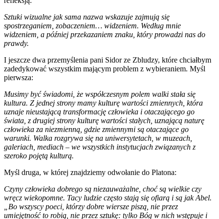
refleksją:
Sztuki wizualne jak sama nazwa wskazuje zajmują się
spostrzeganiem, zobaczeniem… widzeniem. Według mnie
widzeniem, a później przekazaniem znaku, który prowadzi nas do
prawdy.
I jeszcze dwa przemyślenia pani Sidor ze Zbludzy, które chciałbym
zadedykować wszystkim mającym problem z wybieraniem. Myśl
pierwsza:
Musimy być świadomi, że współczesnym polem walki stała się
kultura. Z jednej strony mamy kulturę wartości zmiennych, która
uznaje nieustającą transformację człowieka i otaczającego go
świata, z drugiej strony kulturę wartości stałych, uznającą naturę
człowieka za niezmienną, gdzie zmiennymi są otaczające go
warunki. Walka rozgrywa się na uniwersytetach, w muzeach,
galeriach, mediach – we wszystkich instytucjach związanych z
szeroko pojętą kulturą.
Myśl druga, w której znajdziemy odwołanie do Platona:
Czyny człowieka dobrego są niezauważalne, choć są wielkie czy
wręcz wiekopomne. Tacy ludzie często stają się ofiarą i są jak Abel.
„Bo wszyscy poeci, którzy dobre wiersze piszą, nie przez
umiejętność to robią, nie przez sztukę: tylko Bóg w nich wstępuje i