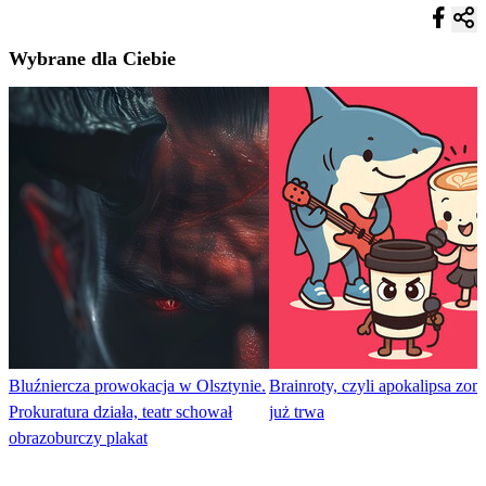
Wybrane dla Ciebie
Bluźniercza prowokacja w Olsztynie.
Brainroty, czyli apokalipsa zom
Prokuratura działa, teatr schował
już trwa
obrazoburczy plakat