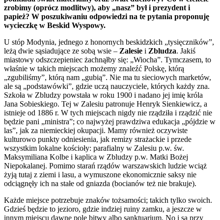
zrobimy (oprócz modlitwy), aby „nasz” był i prezydent i
papież? W poszukiwaniu odpowiedzi na te pytania proponuję
wycieczkę w Beskid Wyspowy.
U stóp Modynia, jednego z honornych beskidzkich „tysięczników”,
leżą dwie sąsiadujące ze sobą wsie –
Zalesie
i
Zbludza
. Jakiś
miastowy odszczepieniec żachnąłby się: „Wiocha”. Tymczasem, to
właśnie w takich miejscach możemy znaleźć Polskę, którą
„zgubiliśmy”, którą nam „gubią”. Nie ma tu sieciowych marketów,
ale są „podstawówki”, gdzie uczą nauczyciele, których każdy zna.
Szkoła w Zbludzy powstała w roku 1900 i nadano jej imię króla
Jana Sobieskiego. Tej w Zalesiu patronuje Henryk Sienkiewicz, a
istnieje od 1886 r. W tych miejscach nigdy nie rządziła i rządzić nie
będzie pani „ministra”; co najwyżej prawdziwa edukacja „pójdzie w
las”, jak za niemieckiej okupacji. Mamy również oczywiste
kulturowo punkty odniesienia, jak remizy strażackie i przede
wszystkim lokalne kościoły: parafialny w Zalesiu p.w. św.
Maksymiliana Kolbe i kaplica w Zbludzy p.w. Matki Bożej
Niepokalanej. Pomimo starań rządów warszawskich ludzie wciąż
żyją tutaj z ziemi i lasu, a wymuszone ekonomicznie saksy nie
odciągnęły ich na stałe od gniazda (bocianów też nie brakuje).
Każde miejsce potrzebuje znaków tożsamości; takich tylko swoich.
Gdzieś będzie to jezioro, gdzie indziej ruiny zamku, a jeszcze w
innym miejscu dawne pole bitwy albo sanktuarium. No i są przy