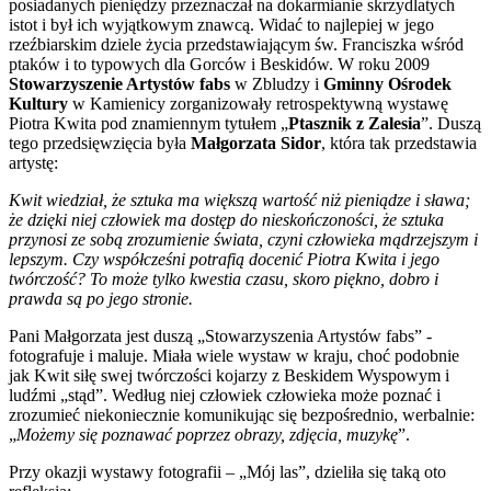
posiadanych pieniędzy przeznaczał na dokarmianie skrzydlatych
istot i był ich wyjątkowym znawcą. Widać to najlepiej w jego
rzeźbiarskim dziele życia przedstawiającym św. Franciszka wśród
ptaków i to typowych dla Gorców i Beskidów. W roku 2009
Stowarzyszenie Artystów fabs
w Zbludzy i
Gminny Ośrodek
Kultury
w Kamienicy zorganizowały retrospektywną wystawę
Piotra Kwita pod znamiennym tytułem „
Ptasznik z Zalesia
”. Duszą
tego przedsięwzięcia była
Małgorzata Sidor
, która tak przedstawia
artystę:
Kwit wiedział, że sztuka ma większą wartość niż pieniądze i sława;
że dzięki niej człowiek ma dostęp do nieskończoności, że sztuka
przynosi ze sobą zrozumienie świata, czyni człowieka mądrzejszym i
lepszym. Czy współcześni potrafią docenić Piotra Kwita i jego
twórczość? To może tylko kwestia czasu, skoro piękno, dobro i
prawda są po jego stronie.
Pani Małgorzata jest duszą „Stowarzyszenia Artystów fabs” -
fotografuje i maluje. Miała wiele wystaw w kraju, choć podobnie
jak Kwit siłę swej twórczości kojarzy z Beskidem Wyspowym i
ludźmi „stąd”. Według niej człowiek człowieka może poznać i
zrozumieć niekoniecznie komunikując się bezpośrednio, werbalnie:
„
Możemy się poznawać poprzez obrazy, zdjęcia, muzykę
”.
Przy okazji wystawy fotografii – „Mój las”, dzieliła się taką oto