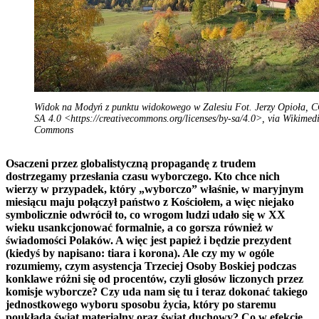
Widok na Modyń z punktu widokowego w Zalesiu Fot. Jerzy Opioła, 
SA 4.0 <https://creativecommons.org/licenses/by-sa/4.0>, via Wikimed
Commons
Osaczeni przez globalistyczną propagandę z trudem
dostrzegamy przesłania czasu wyborczego. Kto chce nich
wierzy w przypadek, który „wyborczo” właśnie, w maryjnym
miesiącu maju połączył państwo z Kościołem, a więc niejako
symbolicznie odwrócił to, co wrogom ludzi udało się w XX
wieku usankcjonować formalnie, a co gorsza również w
świadomości Polaków. A więc jest papież i będzie prezydent
(kiedyś by napisano: tiara i korona). Ale czy my w ogóle
rozumiemy, czym asystencja Trzeciej Osoby Boskiej podczas
konklawe różni się od procentów, czyli głosów liczonych przez
komisje wyborcze? Czy uda nam się tu i teraz dokonać takiego
jednostkowego wyboru sposobu życia, który po staremu
poukłada świat materialny oraz świat duchowy? Co w efekcie