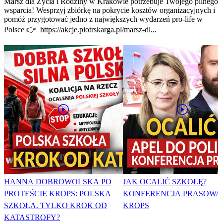
Marsz dla Życia i Rodziny w Krakowie potrzebuje Twojego pilnego
wsparcia! Wesprzyj zbiórkę na pokrycie kosztów organizacyjnych i
pomóż przygotować jedno z największych wydarzeń pro-life w
Polsce 👉
https://akcje.piotrskarga.pl/marsz-dl...
HANNA DOBROWOLSKA PO
JAK OCALIĆ SZKOŁĘ?
PROTEŚCIE KROPS: POLSKA
KONFERENCJA PRASOWA
SZKOŁA. TYLKO KROK OD
KROPS
KATASTROFY?