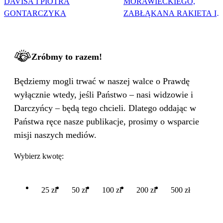
DAVISA I PIOTRA
MORAWIECKIEGO,
GONTARCZYKA
ZABŁĄKANA RAKIETA I
WIELKA PODMIANA
Zróbmy to razem!
Będziemy mogli trwać w naszej walce o Prawdę
wyłącznie wtedy, jeśli Państwo – nasi widzowie i
Darczyńcy – będą tego chcieli. Dlatego oddając w
Państwa ręce nasze publikacje, prosimy o wsparcie
misji naszych mediów.
Wybierz kwotę:
25 zł
50 zł
100 zł
200 zł
500 zł