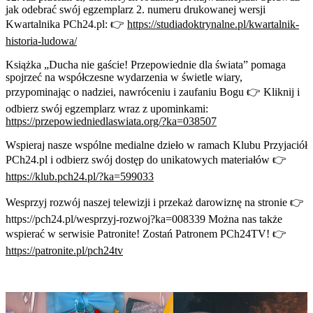
jak odebrać swój egzemplarz 2. numeru drukowanej wersji
Kwartalnika PCh24.pl: 👉
https://studiadoktrynalne.pl/kwartalnik-
historia-ludowa/
Książka „Ducha nie gaście! Przepowiednie dla świata” pomaga
spojrzeć na współczesne wydarzenia w świetle wiary,
przypominając o nadziei, nawróceniu i zaufaniu Bogu 👉 Kliknij i
odbierz swój egzemplarz wraz z upominkami:
https://przepowiedniedlaswiata.org/?ka=038507
Wspieraj nasze wspólne medialne dzieło w ramach Klubu Przyjaciół
PCh24.pl i odbierz swój dostęp do unikatowych materiałów 👉
https://klub.pch24.pl/?ka=599033
Wesprzyj rozwój naszej telewizji i przekaż darowiznę na stronie 👉
https://pch24.pl/wesprzyj-rozwoj?ka=008339 Można nas także
wspierać w serwisie Patronite! Zostań Patronem PCh24TV! 👉
https://patronite.pl/pch24tv