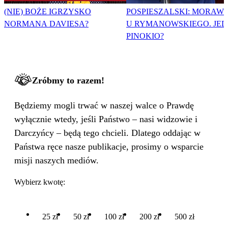
(NIE) BOŻE IGRZYSKO
POSPIESZALSKI: MORAWI
NORMANA DAVIESA?
U RYMANOWSKIEGO. JE
PINOKIO?
Zróbmy to razem!
Będziemy mogli trwać w naszej walce o Prawdę
wyłącznie wtedy, jeśli Państwo – nasi widzowie i
Darczyńcy – będą tego chcieli. Dlatego oddając w
Państwa ręce nasze publikacje, prosimy o wsparcie
misji naszych mediów.
Wybierz kwotę:
25 zł
50 zł
100 zł
200 zł
500 zł