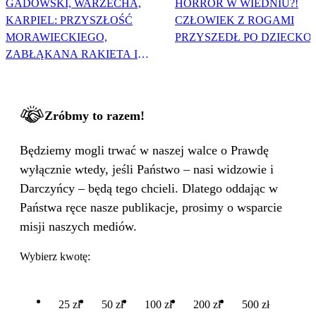
GADOWSKI, WARZECHA,
HORROR W WIEDNIU?!
KARPIEL: PRZYSZŁOŚĆ
CZŁOWIEK Z ROGAMI
MORAWIECKIEGO,
PRZYSZEDŁ PO DZIECKO
ZABŁĄKANA RAKIETA I
WIELKA PODMIANA
Zróbmy to razem!
Będziemy mogli trwać w naszej walce o Prawdę
wyłącznie wtedy, jeśli Państwo – nasi widzowie i
Darczyńcy – będą tego chcieli. Dlatego oddając w
Państwa ręce nasze publikacje, prosimy o wsparcie
misji naszych mediów.
Wybierz kwotę:
25 zł
50 zł
100 zł
200 zł
500 zł