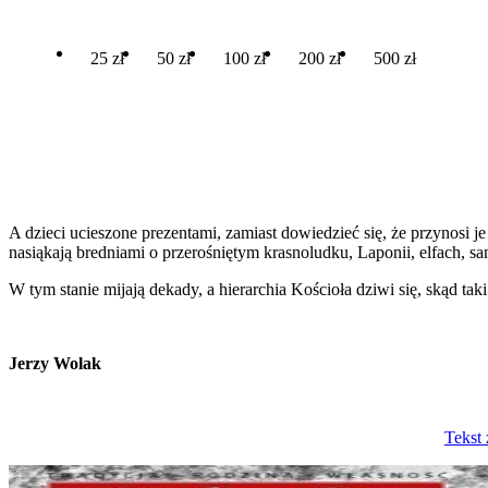
25 zł
50 zł
100 zł
200 zł
500 zł
A dzieci ucieszone prezentami, zamiast dowiedzieć się, że przynosi j
nasiąkają bredniami o przerośniętym krasnoludku, Laponii, elfach, s
W tym stanie mijają dekady, a hierarchia Kościoła dziwi się, skąd t
Jerzy Wolak
Tekst