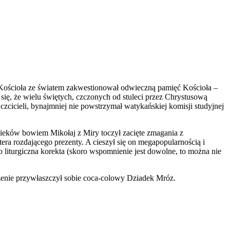
 Kościoła ze światem zakwestionował odwieczną pamięć Kościoła –
o się, że wielu świętych, czczonych od stuleci przez Chrystusową
czcicieli, bynajmniej nie powstrzymał watykańskiej komisji studyjnej
wieków bowiem Mikołaj z Miry toczył zacięte zmagania z
tera rozdającego prezenty. A cieszył się on megapopularnością i
o liturgiczna korekta (skoro wspomnienie jest dowolne, to można nie
eżenie przywłaszczył sobie coca-colowy Dziadek Mróz.