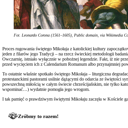
Fot. Leonardo Corona (1561–1605), Public domain, via Wikimedia 
Proces rugowania świętego Mikołaja z katolickiej kultury zapoczą
jeden z filarów jego Tradycji – na rzecz świeckiej metodologii badan
Owczarnię, istniało wyłącznie w pobożnej legendzie. Fakt, iż nie prz
przed wycięciem ich z Calendarium Romanum albo przynajmniej pow
To ostatnie właśnie spotkało świętego Mikołaja – liturgiczna degra
protestanckimi pastorami usilnie dążącymi do odarcia ze świętości sy
powszechną miłością w całym świecie chrześcijańskim, nie tylko kato
wspominać…) wydatnie pomogła jego wrogom.
I tak pamięć o prawdziwym świętymi Mikołaju zaczęła w Kościele gas
Zróbmy to razem!