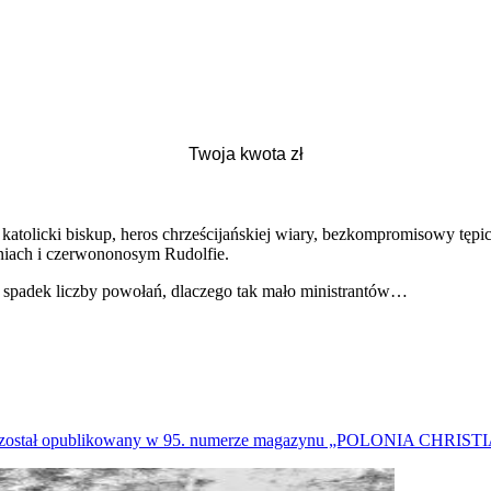
e katolicki biskup, heros chrześcijańskiej wiary, bezkompromisowy tępi
aniach i czerwononosym Rudolfie.
aki spadek liczby powołań, dlaczego tak mało ministrantów…
 został opublikowany w 95. numerze magazynu „POLONIA CHRIS