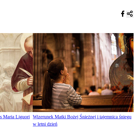
s Maria Liguori
Wizerunek Matki Bożej Śnieżnej i tajemnica śniegu
w letni dzień