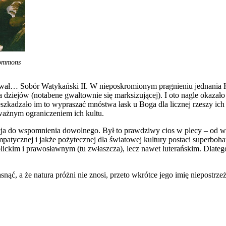
Commons
tkował… Sobór Watykański II. W nieposkromionym pragnieniu jednania
ia dziejów (notabene gwałtownie się marksizującej). I oto nagle okazał
eszkadzało im to wypraszać mnóstwa łask u Boga dla licznej rzeszy ich 
ażnym ograniczeniem ich kultu.
dacja do wspomnienia dowolnego. Był to prawdziwy cios w plecy – od 
mpatycznej i jakże pożytecznej dla światowej kultury postaci superboha
lickim i prawosławnym (tu zwłaszcza), lecz nawet luterańskim. Dlateg
nąć, a że natura próżni nie znosi, przeto wkrótce jego imię niepostrz