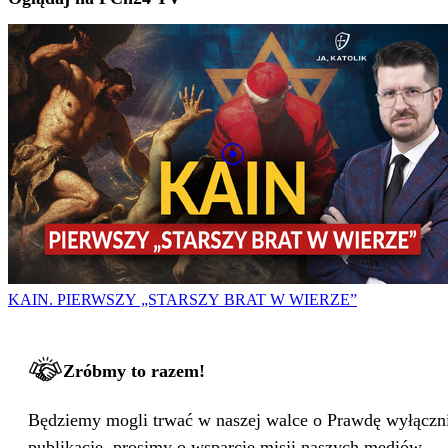
KAIN. PIERWSZY „STARSZY BRAT W WIERZE”
Zróbmy to razem!
Będziemy mogli trwać w naszej walce o Prawdę wyłącznie
publikacje, prosimy o wsparcie misji naszych mediów.