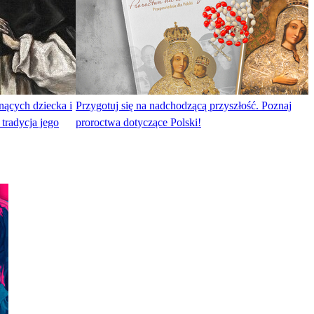
nących dziecka i
Przygotuj się na nadchodzącą przyszłość. Poznaj
 tradycja jego
proroctwa dotyczące Polski!