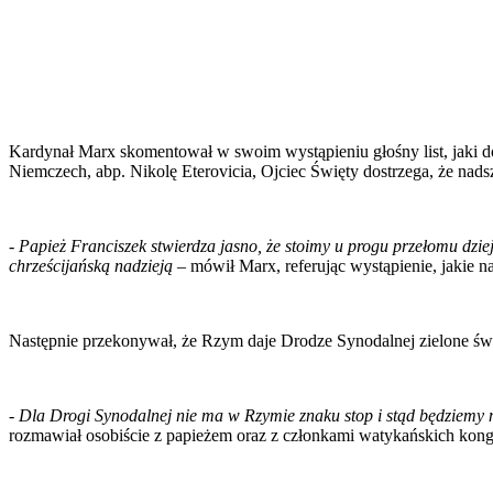
Kardynał Marx skomentował w swoim wystąpieniu głośny list, jaki do
Niemczech, abp. Nikolę Eterovicia, Ojciec Święty dostrzega, że nads
-
Papież Franciszek stwierdza jasno, że stoimy u progu przełomu dzie
chrześcijańską nadzieją
– mówił Marx, referując wystąpienie, jakie n
Następnie przekonywał, że Rzym daje Drodze Synodalnej zielone świ
-
Dla Drogi Synodalnej nie ma w Rzymie znaku stop i stąd będziemy 
rozmawiał osobiście z papieżem oraz z członkami watykańskich kong