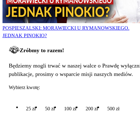
POSPIESZALSKI: MORAWIECKI U RYMANOWSKIEGO.
JEDNAK PINOKIO?
Zróbmy to razem!
Będziemy mogli trwać w naszej walce o Prawdę wyłącznie
publikacje, prosimy o wsparcie misji naszych mediów.
Wybierz kwotę:
25 zł
50 zł
100 zł
200 zł
500 zł