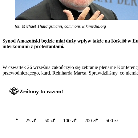
fot. Michael Thaidigsmann, commons.wikimedia.org
Synod Amazoński będzie miał duży wpływ także na Kościół w E
interkomunii z protestantami.
W czwartek 26 września zakończyło się zebranie plenarne Konferencj
przewodniczącego, kard. Reinharda Marxa. Sprawdziliśmy, co niemiec
Zróbmy to razem!
25 zł
50 zł
100 zł
200 zł
500 zł