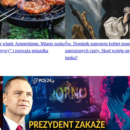
olą władz Amsterdamu. Miasto szuka
Św. Dominik patronem kobiet prag
natywy” i rozważa gniazdka
zagrożonych ciąży. Skąd wzięła się
paska?