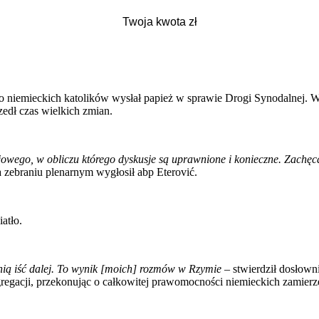
 niemieckich katolików wysłał papież w sprawie Drogi Synodalnej. W 
zedł czas wielkich zmian.
jowego, w obliczu którego dyskusje są uprawnione i konieczne. Zachęca
a zebraniu plenarnym wygłosił abp Eterović.
atło.
nią iść dalej. To wynik [moich] rozmów w Rzymie
– stwierdził dosłown
regacji, przekonując o całkowitej prawomocności niemieckich zamierz