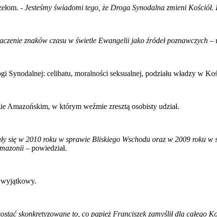
zełom. -
Jesteśmy świadomi tego, że Droga Synodalna zmieni Kościół. P
naczenie znaków czasu w świetle Ewangelii jako źródeł poznawczych
– 
 Synodalnej: celibatu, moralności seksualnej, podziału władzy w Kości
e Amazońskim, w którym weźmie zresztą osobisty udział.
ły się w 2010 roku w sprawie Bliskiego Wschodu oraz w 2009 roku w 
Amazonii
– powiedział.
 wyjątkowy.
stać skonkretyzowane to, co papież Franciszek zamyślił dla całego Koś