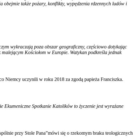
a obejmie także pożary, konflikty, wypędzenia rdzennych ludów i
zym wykraczają poza obszar geograficzny, częściowo dotykając
nek malejącym Kościołom w Europie. Watykan podkreśla jednak
 co Niemcy uczynili w roku 2018 za zgodą papieża Franciszka.
ecie Ekumeniczne Spotkanie Katolików to życzenie jest wyrażane
„Wspólnie przy Stole Pana”mówi się o rzekomym braku teologicznych