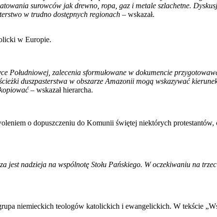
atowania surowców jak drewno, ropa, gaz i metale szlachetne. Dyskusj
sterstwo w trudno dostępnych regionach
– wskazał.
licki w Europie.
yce Południowej, zalecenia sformułowane w dokumencie przygotowawc
emu ścieżki duszpasterstwa w obszarze Amazonii mogą wskazywać kieru
u kopiować
– wskazał hierarcha.
woleniem o dopuszczeniu do Komunii świętej niektórych protestantów,
ksza jest nadzieja na wspólnotę Stołu Pańskiego. W oczekiwaniu na trz
e grupa niemieckich teologów katolickich i ewangelickich. W tekście 