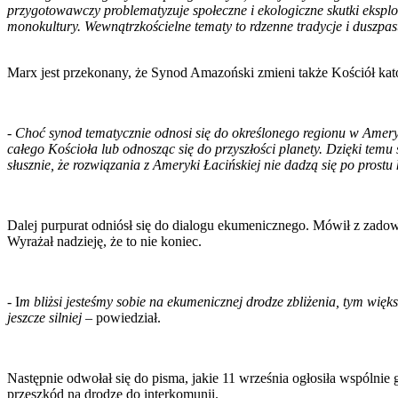
przygotowawczy problematyzuje społeczne i ekologiczne skutki eksplo
monokultury. Wewnątrzkościelne tematy to rdzenne tradycje i duszpa
Marx jest przekonany, że Synod Amazoński zmieni także Kościół kato
-
Choć synod tematycznie odnosi się do określonego regionu w Amer
całego Kościoła lub odnosząc się do przyszłości planety. Dzięki t
słusznie, że rozwiązania z Ameryki Łacińskiej nie dadzą się po prost
Dalej purpurat odniósł się do dialogu ekumenicznego. Mówił z zado
Wyrażał nadzieję, że to nie koniec.
- I
m bliżsi jesteśmy sobie na ekumenicznej drodze zbliżenia, tym wię
jeszcze silniej
– powiedział.
Następnie odwołał się do pisma, jakie 11 września ogłosiła wspólni
przeszkód na drodze do interkomunii.