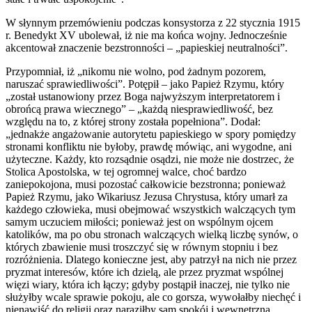
W słynnym przemówieniu podczas konsystorza z 22 stycznia 1915
r. Benedykt XV ubolewał, iż nie ma końca wojny. Jednocześnie
akcentował znaczenie bezstronności – „papieskiej neutralności”.
Przypomniał, iż „nikomu nie wolno, pod żadnym pozorem,
naruszać sprawiedliwości”. Potępił – jako Papież Rzymu, który
„został ustanowiony przez Boga najwyższym interpretatorem i
obrońcą prawa wiecznego” – „każdą niesprawiedliwość, bez
względu na to, z której strony została popełniona”. Dodał:
„jednakże angażowanie autorytetu papieskiego w spory pomiędzy
stronami konfliktu nie byłoby, prawdę mówiąc, ani wygodne, ani
użyteczne. Każdy, kto rozsądnie osądzi, nie może nie dostrzec, że
Stolica Apostolska, w tej ogromnej walce, choć bardzo
zaniepokojona, musi pozostać całkowicie bezstronna; ponieważ
Papież Rzymu, jako Wikariusz Jezusa Chrystusa, który umarł za
każdego człowieka, musi obejmować wszystkich walczących tym
samym uczuciem miłości; ponieważ jest on wspólnym ojcem
katolików, ma po obu stronach walczących wielką liczbę synów, o
których zbawienie musi troszczyć się w równym stopniu i bez
rozróżnienia. Dlatego konieczne jest, aby patrzył na nich nie przez
pryzmat interesów, które ich dzielą, ale przez pryzmat wspólnej
więzi wiary, która ich łączy; gdyby postąpił inaczej, nie tylko nie
służyłby wcale sprawie pokoju, ale co gorsza, wywołałby niechęć i
nienawiść do religii oraz naraziłby sam spokój i wewnętrzną