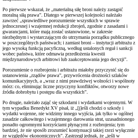
Po pierwsze wskazał, że „materialną siłę broni należy zastąpić
moralną siłą prawa”. Dlatego w pierwszej kolejności należało
zawrzeć „sprawiedliwe porozumienie wszystkich w sprawie
jednoczesnej i wzajemnej redukcji zbrojeń, zgodnie z zasadami i
gwarancjami, które mają zostać ustanowione, w zakresie
niezbędnym i wystarczającym do utrzymania porządku publicznego
w poszczególnych państwach; i zamiast broni – instytucji arbitrażu z
jego wysoką funkcją pacyficzną, według ustalonych reguł i sankcji
wobec państwa, które odmawia przedłożenia kwestii
międzynarodowych arbitrowi lub zaakceptowania jego decyzji”.
Porozumienie o rozbrojeniu i arbitrażu miałoby przyczynić się do
ustanowienia „rządów prawa”, przywrócenia drożności szlaków
komunikacyjnych, a „wraz z nimi prawdziwej wolności i wspólnoty
mórz: co, eliminując liczne przyczyny konfliktów, otworzy nowe
źródła dobrobytu i postępu dla wszystkich”.
Po drugie, należało zająć się szkodami i wydatkami wojennymi. W
tym wypadku Benedykt XV pisał, iż „[j]eśli chodzi o szkody i
wydatki wojenne, nie widzimy innego wyjścia, jak tylko w ogólnej
zasadzie całkowitego i wzajemnego darowania strat, uzasadnionego
ponadto ogromnymi korzyściami płynącymi z rozbrojenia; tym
bardziej, że nie sposób zrozumieć kontynuacji takiej rzezi wyłącznie
ze względów ekonomicznych”. Zastrzegł jednak, że „jeśli w