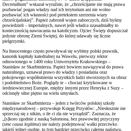
Decretallium” wskazał wyraźnie, że „chrześcijanie nie mają prawa
pozbawiać pogan władzy nad ich terytorium ani nie wolno
pozbawiać ich własności pod pretekstem szerzenia wiary
chrześcijańskiej”. Papież zabronił wojen zaborczych, dziś byśmy
powiedzieli – imperialnych, nawet jeśli władca uzasadniałby to
koniecznością nawracania na katolicyzm. Ojciec Święty dopuszczał
jedynie obronę Ziemi Świętej, do której udawały się liczne
pielgrzymki.
Na Innocentego często powoływał się wybitny polski prawnik,
kanonik kapituły katedralnej na Wawelu, pierwszy rektor
odnowionego w 1400 roku Uniwersytetu Krakowskiego –
Stanisław ze Skarbimierza. Papież bowiem nawiązywał do prawa
naturalnego, uznawał prawo do władzy i posiadania oraz
pokojowego współistnienia wszystkich ludzi stworzonych na obraz
i podobieństwo Boże. Poglądy te – chociaż krytykowane w
średniowiecznej Europie, między innymi przez Henryka z Suzy –
odcisnęły silne piętno na wielu umysłach.
Stanisław ze Skarbimierza – jeden z twórców polskiej szkoły
międzynarodowej – przywołuje Księgę Przysłów: „Niesłusznie nie
sprzeczaj się z nikim, o ile ci zła nie wyrządził”. Zaznacza, że
„[s]koro zgodnie z nauką Salomona, bez prawowitej przyczyny
(
sine causa legitima
) nie należy podejmować walki przeciwko
jakiejś jednej osobie, to tym bardziej przeciwko całemu państwu,