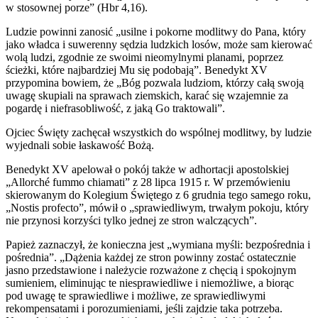
w stosownej porze” (Hbr 4,16).
Ludzie powinni zanosić „usilne i pokorne modlitwy do Pana, który
jako władca i suwerenny sędzia ludzkich losów, może sam kierować
wolą ludzi, zgodnie ze swoimi nieomylnymi planami, poprzez
ścieżki, które najbardziej Mu się podobają”. Benedykt XV
przypomina bowiem, że „Bóg pozwala ludziom, którzy całą swoją
uwagę skupiali na sprawach ziemskich, karać się wzajemnie za
pogardę i niefrasobliwość, z jaką Go traktowali”.
Ojciec Święty zachęcał wszystkich do wspólnej modlitwy, by ludzie
wyjednali sobie łaskawość Bożą.
Benedykt XV apelował o pokój także w adhortacji apostolskiej
„Allorché fummo chiamati” z 28 lipca 1915 r. W przemówieniu
skierowanym do Kolegium Świętego z 6 grudnia tego samego roku,
„Nostis profecto”, mówił o „sprawiedliwym, trwałym pokoju, który
nie przynosi korzyści tylko jednej ze stron walczących”.
Papież zaznaczył, że konieczna jest „wymiana myśli: bezpośrednia i
pośrednia”. „Dążenia każdej ze stron powinny zostać ostatecznie
jasno przedstawione i należycie rozważone z chęcią i spokojnym
sumieniem, eliminując te niesprawiedliwe i niemożliwe, a biorąc
pod uwagę te sprawiedliwe i możliwe, ze sprawiedliwymi
rekompensatami i porozumieniami, jeśli zajdzie taka potrzeba.