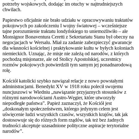
potrzeby wojskowych, dodając im otuchy w najtrudniejszych
chwilach.
Papiestwo oficjalnie nie brało udziału w opracowywaniu traktatów
pokojowych po zakończeniu I wojny światowej – wcześniejsze
tajne porozumienie traktatu londyńskiego to uniemożliwiło – ale
Monsignor Bonaventura Ceretti z Sekretariatu Stanu był obecny na
negocjacjach w Wersalu. Miał za zadanie zabezpieczyć gwarancje
dla własności kościelnej i praktykowanie kultu w byłych koloniach
niemieckich. Uznając, że misje nie zależą od narodów, z których
pochodzą misjonarze, ale od Stolicy Apostolskiej, uczestnicy
rozmów pokojowych potwierdzili tym samym jej ponadnarodową
rolę.
Kościół katolicki szybko nawiązał relacje z nowo powstałymi
administracjami. Benedykt XV w 1918 roku polecił swojemu
nuncjuszowi w Wiedniu „nawiązanie przyjaznych stosunków z
różnymi narodowościami Austro-Węgier, które utworzyły
niepodległe państwa”. Papież zaznaczył, że Kościół jest
„doskonałym społeczeństwem, którego jedynym celem jest
uświęcenie ludzi wszystkich czasów, wszystkich krajów, tak jak
dostosowuje się do różnych form rządów, tak też bez żadnych
trudności akceptuje uzasadnione polityczne aspiracje terytorialne
narodów”.