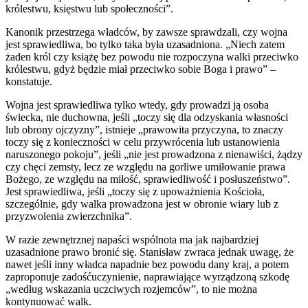
królestwu, księstwu lub społeczności”.
Kanonik przestrzega władców, by zawsze sprawdzali, czy wojna
jest sprawiedliwa, bo tylko taka była uzasadniona. „Niech zatem
żaden król czy książę bez powodu nie rozpoczyna walki przeciwko
królestwu, gdyż będzie miał przeciwko sobie Boga i prawo” –
konstatuje.
Wojna jest sprawiedliwa tylko wtedy, gdy prowadzi ją osoba
świecka, nie duchowna, jeśli „toczy się dla odzyskania własności
lub obrony ojczyzny”, istnieje „prawowita przyczyna, to znaczy
toczy się z konieczności w celu przywrócenia lub ustanowienia
naruszonego pokoju”, jeśli „nie jest prowadzona z nienawiści, żądzy
czy chęci zemsty, lecz ze względu na gorliwe umiłowanie prawa
Bożego, ze względu na miłość, sprawiedliwość i posłuszeństwo”.
Jest sprawiedliwa, jeśli „toczy się z upoważnienia Kościoła,
szczególnie, gdy walka prowadzona jest w obronie wiary lub z
przyzwolenia zwierzchnika”.
W razie zewnętrznej napaści wspólnota ma jak najbardziej
uzasadnione prawo bronić się. Stanisław zwraca jednak uwagę, że
nawet jeśli inny władca napadnie bez powodu dany kraj, a potem
zaproponuje zadośćuczynienie, naprawiające wyrządzoną szkodę
„według wskazania uczciwych rozjemców”, to nie można
kontynuować walk.