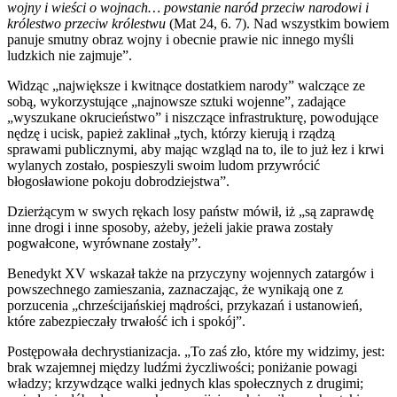
wojny i wieści o wojnach… powstanie naród przeciw narodowi i
królestwo przeciw królestwu
(Mat 24, 6. 7). Nad wszystkim bowiem
panuje smutny obraz wojny i obecnie prawie nic innego myśli
ludzkich nie zajmuje”.
Widząc „największe i kwitnące dostatkiem narody” walczące ze
sobą, wykorzystujące „najnowsze sztuki wojenne”, zadające
„wyszukane okrucieństwo” i niszczące infrastrukturę, powodujące
nędzę i ucisk, papież zaklinał „tych, którzy kierują i rządzą
sprawami publicznymi, aby mając wzgląd na to, ile to już łez i krwi
wylanych zostało, pospieszyli swoim ludom przywrócić
błogosławione pokoju dobrodziejstwa”.
Dzierżącym w swych rękach losy państw mówił, iż „są zaprawdę
inne drogi i inne sposoby, ażeby, jeżeli jakie prawa zostały
pogwałcone, wyrównane zostały”.
Benedykt XV wskazał także na przyczyny wojennych zatargów i
powszechnego zamieszania, zaznaczając, że wynikają one z
porzucenia „chrześcijańskiej mądrości, przykazań i ustanowień,
które zabezpieczały trwałość ich i spokój”.
Postępowała dechrystianizacja. „To zaś zło, które my widzimy, jest:
brak wzajemnej między ludźmi życzliwości; poniżanie powagi
władzy; krzywdzące walki jednych klas społecznych z drugimi;