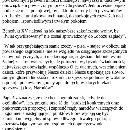
powszechnym prawem miłości bliźniego i najwyższym duchowym
obowiązkiem powierzonym przez Chrystusa”. Jednocześnie papież
podjął się misji pokojowej, by nakłonić narody i ich przywódców
do „bardziej umiarkowanych narad, do spokojnych rozważań nad
pokojem, „sprawiedliwym i trwałym pokojem”.
Benedykt XV nalegał na jak najszybsze zakończenie wojny, by
„świat cywilizowany” nie został sprowadzony do „obozu zagłady”.
„W tak przygnębiającym stanie rzeczy – pisał – stając w obliczu tak
poważnego zagrożenia, nie ze względu na osiągnięcie szczególnych
celów politycznych, ani nie kierując się sugestiami lub interesami
żadnej ze stron walczących, ale poruszeni wyłącznie świadomością
najwyższego obowiązku wspólnego Ojca wiernych, westchnieniem
dzieci, które przywołują Nasze dzieło i Nasze uspokajające słowo,
samym głosem ludzkości i rozumu, raz jeszcze podnosimy wołanie
o pokój i ponawiamy gorący apel do tych, w których rękach
spoczywają losy Narodów”.
Papież zaznaczył, że nie chce „ograniczać się jedynie do
ogólników”, lecz pragnie przejść do „bardziej konkretnych oraz
praktycznych propozycji i zaprosić rządy narodów walczących do
uzgodnienia następujących punktów, które wydają się być
kamieniami węgielnymi sprawiedliwego i trwałego pokoju,
pozostawiając tym samym rządom ich doprecyzowanie i
uzupełnienie”.