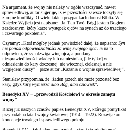
Na argument, że wojny nie należy w ogóle wszczynać, nawet
sprawiedliwej, autor sugeruje, iż w przeszłości zawsze toczyły się
zbrojne konflikty. O wielu takich przypadkach donosi Biblia. W
Księdze Wyjścia jest napisane: „Ja [Pan Twój Bóg] jestem Bogiem
zazdrosnym, który karze występek ojców na synach aż do trzeciego
i czwartego pokolenia”.
Czytamy: „Ktoś mógłby jednak powiedzieć dalej, że napisano:
Syn
nie ponosi odpowiedzialności za winę swojego ojca
. Ja na to
odpowiem, że syn dźwiga winę ojca, a poddany –
niesprawiedliwości władcy lub namiestnika, [ale tylko] w
odniesieniu do kary doczesnej, nie wiecznej, cielesnej, a nie
względem duszy” – pisze autor „Kazania o wojnie sprawiedliwej”.
Stanisław przypomina, że „żaden grzech nie może pozostać bez
kary, gdyż
karę wymierza albo Bóg, albo człowiek
”.
Benedykt XV – „przewodził Kościołowi w okresie zamętu
wojny”
Bliżej już naszych czasów papież Benedykt XV, którego pontyfikat
przypadał na lata I wojny światowej (1914 – 1922). Rozwijał on
koncepcję trwałego i sprawiedliwego pokoju.
Benedykt XV ­­– jak żaden inny papież – starał się zdefiniować