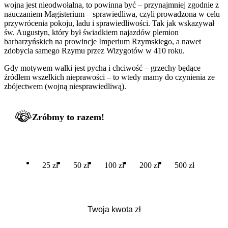
wojna jest nieodwołalna, to powinna być – przynajmniej zgodnie z
nauczaniem Magisterium – sprawiedliwa, czyli prowadzona w celu
przywrócenia pokoju, ładu i sprawiedliwości. Tak jak wskazywał
św. Augustyn, który był świadkiem najazdów plemion
barbarzyńskich na prowincje Imperium Rzymskiego, a nawet
zdobycia samego Rzymu przez Wizygotów w 410 roku.
Gdy motywem walki jest pycha i chciwość – grzechy będące
źródłem wszelkich nieprawości – to wtedy mamy do czynienia ze
zbójectwem (wojną niesprawiedliwą).
Zróbmy to razem!
25 zł
50 zł
100 zł
200 zł
500 zł