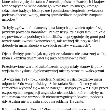
które odnoszą się do statusu Armenii, państw bałkańskich i krajów
wchodzących w skład dawnego Królestwa Polskiego, którego
szlachetne tradycje historyczne i poniesione cierpienia, zwłaszcza
podczas obecnej wojny, muszą sprawiedliwie pogodzić sympatie
narodów”.
To były „główne fundamenty”, na których „powinien opierać się
przyszły porządek narodów”. Papież liczył, że dzięki temu uniknie
się powtórzenia podobnych konfliktów i „przygotuje się grunt pod
rozwiązanie kwestii ekonomicznej, tak ważnej dla przyszłości i
dobrobytu materialnego wszystkich państw walczących”.
Ojciec Święty prosił o jak najszybsze zakończenie „strasznej walki,
która z każdym dniem jawi się jako bezsensowna rzeź”.
Przedstawione warunki zakończenia wojny miały stanowić punkt
wyjścia do dyskusji dyplomatycznej między stronami walczącymi.
19 września 1917 roku kanclerz Niemiec wysłał rozczarowującą
odpowiedź do watykańskiego Sekretariatu Stanu. Niemcy nie
zamierzali wycofać się – na co nalegali Brytyjczycy – z Belgii przed
rozpoczęciem negocjacji angielsko-niemieckich, które miałyby na
celu rozważenie wszystkich nierozstrzygniętych kwestii, podczas
gdy Austria nie wyraziła zgody na oddanie Trydentu.
Również Francja, Rosja i Włochy odpowiedziały na papieską notę ​​