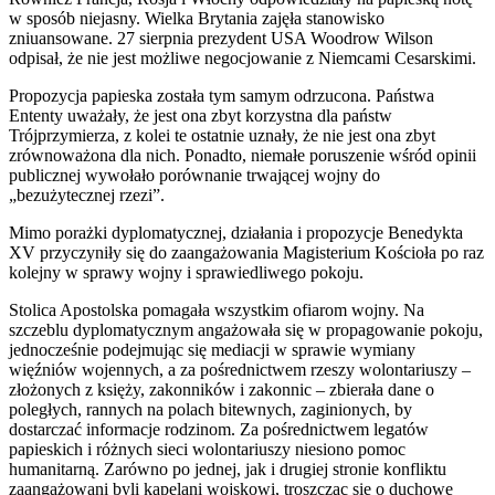
w sposób niejasny. Wielka Brytania zajęła stanowisko
zniuansowane. 27 sierpnia prezydent USA Woodrow Wilson
odpisał, że nie jest możliwe negocjowanie z Niemcami Cesarskimi.
Propozycja papieska została tym samym odrzucona. Państwa
Ententy uważały, że jest ona zbyt korzystna dla państw
Trójprzymierza, z kolei te ostatnie uznały, że nie jest ona zbyt
zrównoważona dla nich. Ponadto, niemałe poruszenie wśród opinii
publicznej wywołało porównanie trwającej wojny do
„bezużytecznej rzezi”.
Mimo porażki dyplomatycznej, działania i propozycje Benedykta
XV przyczyniły się do zaangażowania Magisterium Kościoła po raz
kolejny w sprawy wojny i sprawiedliwego pokoju.
Stolica Apostolska pomagała wszystkim ofiarom wojny. Na
szczeblu dyplomatycznym angażowała się w propagowanie pokoju,
jednocześnie podejmując się mediacji w sprawie wymiany
więźniów wojennych, a za pośrednictwem rzeszy wolontariuszy –
złożonych z księży, zakonników i zakonnic – zbierała dane o
poległych, rannych na polach bitewnych, zaginionych, by
dostarczać informacje rodzinom. Za pośrednictwem legatów
papieskich i różnych sieci wolontariuszy niesiono pomoc
humanitarną. Zarówno po jednej, jak i drugiej stronie konfliktu
zaangażowani byli kapelani wojskowi, troszcząc się o duchowe