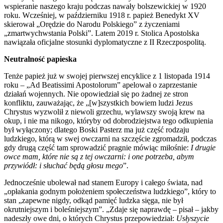
wspieranie naszego kraju podczas nawały bolszewickiej w 1920
roku. Wcześniej, w październiku 1918 r. papież Benedykt XV
skierował „Orędzie do Narodu Polskiego” z życzeniami
„zmartwychwstania Polski”. Latem 2019 r. Stolica Apostolska
nawiązała oficjalne stosunki dyplomatyczne z II Rzeczpospolitą.
Neutralność papieska
Tenże papież już w swojej pierwszej encyklice z 1 listopada 1914
roku – „Ad Beatissimi Apostolorum” apelował o zaprzestanie
działań wojennych. Nie opowiedział się po żadnej ze stron
konfliktu, zauważając, że „[w]szystkich bowiem ludzi Jezus
Chrystus wyzwolił z niewoli grzechu, wylawszy swoją krew na
okup, i nie ma nikogo, któryby od dobrodziejstwa tego odkupienia
był wyłączony; dlatego Boski Pasterz ma już część rodzaju
ludzkiego, którą w swej owczarni na szczęście zgromadził, podczas
gdy drugą część tam sprowadzić pragnie mówiąc miłośnie:
I drugie
owce mam, które nie są z tej owczarni: i one potrzeba, abym
przywiódł: i słuchać będą głosu mego
”.
Jednocześnie ubolewał nad stanem Europy i całego świata, nad
„opłakania godnym położeniem społeczeństwa ludzkiego”, który to
stan „zapewne nigdy, odkąd pamięć ludzka sięga, nie był
okrutniejszym i boleśniejszym”. „Zdaje się naprawdę – pisał – jakby
nadeszły owe dni, o których Chrystus przepowiedział:
Usłyszycie