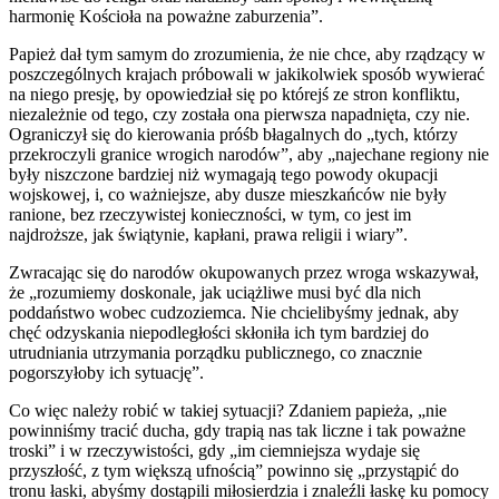
harmonię Kościoła na poważne zaburzenia”.
Papież dał tym samym do zrozumienia, że nie chce, aby rządzący w
poszczególnych krajach próbowali w jakikolwiek sposób wywierać
na niego presję, by opowiedział się po którejś ze stron konfliktu,
niezależnie od tego, czy została ona pierwsza napadnięta, czy nie.
Ograniczył się do kierowania próśb błagalnych do „tych, którzy
przekroczyli granice wrogich narodów”, aby „najechane regiony nie
były niszczone bardziej niż wymagają tego powody okupacji
wojskowej, i, co ważniejsze, aby dusze mieszkańców nie były
ranione, bez rzeczywistej konieczności, w tym, co jest im
najdroższe, jak świątynie, kapłani, prawa religii i wiary”.
Zwracając się do narodów okupowanych przez wroga wskazywał,
że „rozumiemy doskonale, jak uciążliwe musi być dla nich
poddaństwo wobec cudzoziemca. Nie chcielibyśmy jednak, aby
chęć odzyskania niepodległości skłoniła ich tym bardziej do
utrudniania utrzymania porządku publicznego, co znacznie
pogorszyłoby ich sytuację”.
Co więc należy robić w takiej sytuacji? Zdaniem papieża, „nie
powinniśmy tracić ducha, gdy trapią nas tak liczne i tak poważne
troski” i w rzeczywistości, gdy „im ciemniejsza wydaje się
przyszłość, z tym większą ufnością” powinno się „przystąpić do
tronu łaski, abyśmy dostąpili miłosierdzia i znaleźli łaskę ku pomocy