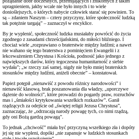
pożądanie dóbr doczesnych, przemijających i znikomych z takim
upragnieniem, jakby wcale nie było innych i to wiele
donioślejszych, o których nabycie człowiek starać się powinien. To
są – zdaniem Naszym – cztery przyczyny, które społeczność ludzką
tak potężnie targają” – zaznaczył w encyklice.
By je wyplenić, społeczność ludzka musiałaby powrócić do życia
zgodnego z zasadami chrześcijańskimi, do miłości bliźniego. I
chociaż wiele „rozprawiano o braterstwie między ludźmi; a nawet
nie wahano się tego braterstwa z pominięciem Ewangelii i z
lekceważeniem Chrystusa i Kościoła, podnosić jako jednego z
największych darów, który tegoczesna humanitarność z siebie
wydała”; „w rzeczy zaś samej, nigdy nie było mniej braterskich
stosunków między ludźmi, aniżeli obecnie” – konstatował.
Papież potępił „nienawiść z powodu różnicy narodowości” i
nienawiść klasową, brak poszanowania dla władzy, „uporczywe
dążenie do wolności”, które prowadzi do pogardy praw, rozruchów
mas i „śmiałości krytykowania wszelkich rozkazów”. Ganił
rządzących za odejście od „świętej religii Jezusa Chrystusa”,
zaznaczając, że „odrzucają narody powagę tych, co nimi rządzą,
gdy oni Bożą gardzą powagą”.
To jednak „chciwość” miała być przyczyną wszelkiego zła i dopóty
jej się nie wypleni, dopóki „nie zapanuje w ludzkich stosunkach
stałe i trwałe uspokojenie”.