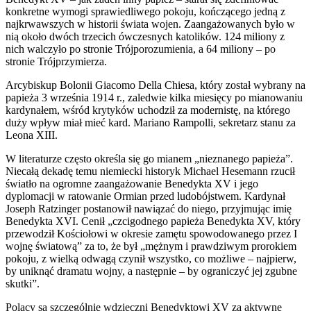
konkretne wymogi sprawiedliwego pokoju, kończącego jedną z
najkrwawszych w historii świata wojen. Zaangażowanych było w
nią około dwóch trzecich ówczesnych katolików. 124 miliony z
nich walczyło po stronie Trójporozumienia, a 64 miliony – po
stronie Trójprzymierza.
Arcybiskup Bolonii Giacomo Della Chiesa, który został wybrany na
papieża 3 września 1914 r., zaledwie kilka miesięcy po mianowaniu
kardynałem, wśród krytyków uchodził za modernistę, na którego
duży wpływ miał mieć kard. Mariano Rampolli, sekretarz stanu za
Leona XIII.
W literaturze często określa się go mianem „nieznanego papieża”.
Niecałą dekadę temu niemiecki historyk Michael Hesemann rzucił
światło na ogromne zaangażowanie Benedykta XV i jego
dyplomacji w ratowanie Ormian przed ludobójstwem. Kardynał
Joseph Ratzinger postanowił nawiązać do niego, przyjmując imię
Benedykta XVI. Cenił „czcigodnego papieża Benedykta XV, który
przewodził Kościołowi w okresie zamętu spowodowanego przez I
wojnę światową” za to, że był „mężnym i prawdziwym prorokiem
pokoju, z wielką odwagą czynił wszystko, co możliwe – najpierw,
by uniknąć dramatu wojny, a następnie ­– by ograniczyć jej zgubne
skutki”.
Polacy są szczególnie wdzięczni Benedyktowi XV za aktywne