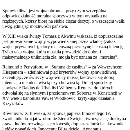
Sprawiedliwa jest wojna obronna, przy czym szczególna
odpowiedzialność moralna spoczywa w tym wypadku na
rządzących, którzy biorą na siebie ciężar decyzji o wszczęciu walk,
uwzględniając możliwości państwa.
W XIII wieku święty Tomasz z Akwinu wskazał, iż dopuszczalne
jest prowadzenie wojny wypowiedzianej przez władcę (zakaz
wojen prywatnych), który ma słuszną przyczynę i słuszną intencję.
Tylko taka wojna, która musiała prowadzić do dobra i
maksymalnego uniknięcia zła, mogła być uznana za „moralną”.
Rajmund z Penyafortu w „Summa de casibus” – za Wawrzyńcem
Hiszpanem – zdefiniował pięć kryteriów wojny sprawiedliwej,
akcentując, że świeccy wojownicy muszą kierować się dobrą
intencją, a nie nienawiścią czy chciwością. Do tej spuścizny
nawiązali: Baldus de Ubaldis i Wilhem z Rennes, do których
odwołał się na słynnym i przełomowym Soborze w Konstancji w
XV wieku kanonista Paweł Włodkowic, krytykując działania
Krzyżaków.
Również w XIII wieku, za sprawą papieża Innocentego IV,
zwolennika krucjat w obronie Ziemi Świętej, tworząca się doktryna
prawa ludów rozwinęła się o kwestię dopuszczalności atakowania
ludów pogańskich. Innocenty IV w dziele „Apparatus