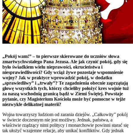
„Pokój wam!” – to pierwsze skierowane do uczniów słowa
zmartwychwstałego Pana Jezusa. Ale jak czynić pokój, gdy się
było świadkiem wielu nieprawości, okrucieństwa i
niesprawiedliwości? Gdy wciąż żywe pozostaje wspomnienie
wojny? Jak w praktyce wprowadzić pokój, w dodatku
„sprawiedliwy” i „trwały”? Te zagadnienia obecnie zaprzątają
głowę wszystkich tych, którzy chcieliby położyć kres wojnie tuż
za naszą wschodnią granicą bądź w Ziemi Świętej. Powstaje
pytanie, czy Magisterium Kościoła może być pomocne w tejże
niezwykle delikatnej materii?
Wojna towarzyszy ludziom od zarania dziejów. „Całkowity” pokój
w świecie doczesnym nie jest możliwy. Jednak, państwa, a
właściwie rządzący nimi politycy i monarchowie powinni starać się
tak ułożyć wzajemne relacje, aby unikać konfliktów. Gdy jednak