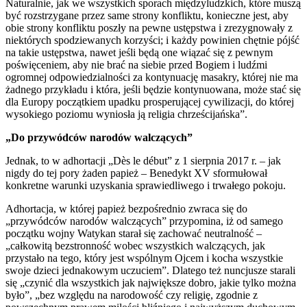
Naturalnie, jak we wszystkich sporach międzyludzkich, które muszą
być rozstrzygane przez same strony konfliktu, konieczne jest, aby
obie strony konfliktu poszły na pewne ustępstwa i zrezygnowały z
niektórych spodziewanych korzyści; i każdy powinien chętnie pójść
na takie ustępstwa, nawet jeśli będą one wiązać się z pewnym
poświęceniem, aby nie brać na siebie przed Bogiem i ludźmi
ogromnej odpowiedzialności za kontynuację masakry, której nie ma
żadnego przykładu i która, jeśli będzie kontynuowana, może stać się
dla Europy początkiem upadku prosperującej cywilizacji, do której
wysokiego poziomu wyniosła ją religia chrześcijańska”.
„Do przywódców narodów walczących”
Jednak, to w adhortacji „Dès le début” z 1 sierpnia 2017 r. – jak
nigdy do tej pory żaden papież – Benedykt XV sformułował
konkretne warunki uzyskania sprawiedliwego i trwałego pokoju.
Adhortacja, w której papież bezpośrednio zwraca się do
„przywódców narodów walczących” przypomina, iż od samego
początku wojny Watykan starał się zachować neutralność –
„całkowitą bezstronność wobec wszystkich walczących, jak
przystało na tego, który jest wspólnym Ojcem i kocha wszystkie
swoje dzieci jednakowym uczuciem”. Dlatego też nuncjusze starali
się „czynić dla wszystkich jak największe dobro, jakie tylko można
było”, „bez względu na narodowość czy religię, zgodnie z