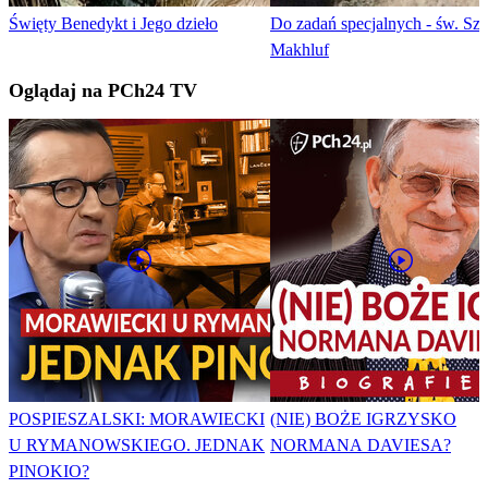
Święty Benedykt i Jego dzieło
Do zadań specjalnych - św. Sza
Makhluf
Oglądaj na PCh24 TV
POSPIESZALSKI: MORAWIECKI
(NIE) BOŻE IGRZYSKO
U RYMANOWSKIEGO. JEDNAK
NORMANA DAVIESA?
PINOKIO?