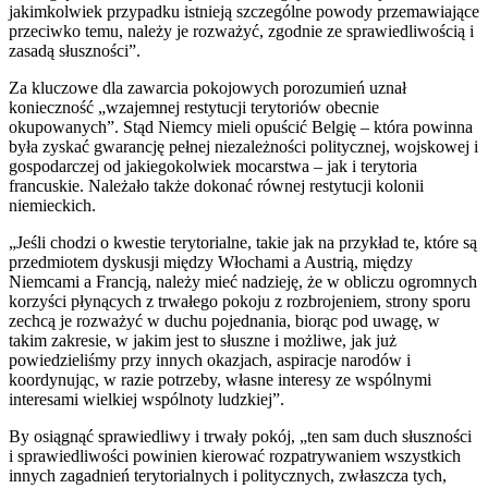
jakimkolwiek przypadku istnieją szczególne powody przemawiające
przeciwko temu, należy je rozważyć, zgodnie ze sprawiedliwością i
zasadą słuszności”.
Za kluczowe dla zawarcia pokojowych porozumień uznał
konieczność „wzajemnej restytucji terytoriów obecnie
okupowanych”. Stąd Niemcy mieli opuścić Belgię – która powinna
była zyskać gwarancję pełnej niezależności politycznej, wojskowej i
gospodarczej od jakiegokolwiek mocarstwa – jak i terytoria
francuskie. Należało także dokonać równej restytucji kolonii
niemieckich.
„Jeśli chodzi o kwestie terytorialne, takie jak na przykład te, które są
przedmiotem dyskusji między Włochami a Austrią, między
Niemcami a Francją, należy mieć nadzieję, że w obliczu ogromnych
korzyści płynących z trwałego pokoju z rozbrojeniem, strony sporu
zechcą je rozważyć w duchu pojednania, biorąc pod uwagę, w
takim zakresie, w jakim jest to słuszne i możliwe, jak już
powiedzieliśmy przy innych okazjach, aspiracje narodów i
koordynując, w razie potrzeby, własne interesy ze wspólnymi
interesami wielkiej wspólnoty ludzkiej”.
By osiągnąć sprawiedliwy i trwały pokój, „ten sam duch słuszności
i sprawiedliwości powinien kierować rozpatrywaniem wszystkich
innych zagadnień terytorialnych i politycznych, zwłaszcza tych,