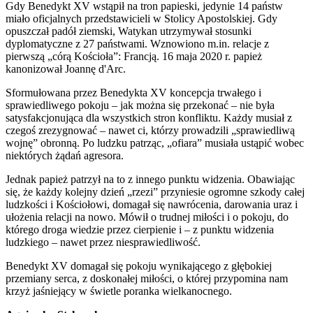
Gdy Benedykt XV wstąpił na tron ​​papieski, jedynie 14 państw
miało oficjalnych przedstawicieli w Stolicy Apostolskiej. Gdy
opuszczał padół ziemski, Watykan utrzymywał stosunki
dyplomatyczne z 27 państwami. Wznowiono m.in. relacje z
pierwszą „córą Kościoła”: Francją. 16 maja 2020 r. papież
kanonizował Joannę d'Arc.
Sformułowana przez Benedykta XV koncepcja trwałego i
sprawiedliwego pokoju – jak można się przekonać – nie była
satysfakcjonująca dla wszystkich stron konfliktu. Każdy musiał z
czegoś zrezygnować – nawet ci, którzy prowadzili „sprawiedliwą
wojnę” obronną. Po ludzku patrząc, „ofiara” musiała ustąpić wobec
niektórych żądań agresora.
Jednak papież patrzył na to z innego punktu widzenia. Obawiając
się, że każdy kolejny dzień „rzezi” przyniesie ogromne szkody całej
ludzkości i Kościołowi, domagał się nawrócenia, darowania uraz i
ułożenia relacji na nowo. Mówił o trudnej miłości i o pokoju, do
którego droga wiedzie przez cierpienie i – z punktu widzenia
ludzkiego – nawet przez niesprawiedliwość.
Benedykt XV domagał się pokoju wynikającego z głębokiej
przemiany serca, z doskonałej miłości, o której przypomina nam
krzyż jaśniejący w świetle poranka wielkanocnego.