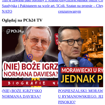
Turcja zawarła pakt obronny z Arabią
Antychrześcijańskie ostrze Coc
Saudyjską i Pakistanem na wzór art. 5
Coli. Szatan na propsie – Chrys
NATO
cenzurowanym
Oglądaj na PCh24 TV
(NIE) BOŻE IGRZYSKO
POSPIESZALSKI: MORAWI
NORMANA DAVIESA?
U RYMANOWSKIEGO. JE
PINOKIO?