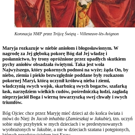
Koronacja NMP przez Trójcę Świętą - Villeneuve-lès-Avignon
Maryja rozkazuje w niebie aniołom i błogosławionym. W
nagrodę za Jej głęboką pokorę Bóg dał Jej władzę i
posłannictwo, by trony opróżnione przez upadłych skutkiem
pychy aniołów obsadzała świętymi. Taka jest wola
Najwyższego, który pokornych podnosi na wyże; żąda On, by
niebo, ziemia i piekło bezwzględnie poddane były rozkazom
pokornej Maryi, którą uczynił królową nieba i ziemi,
władczynią swych wojsk, skarbnicą swych bogactw, szafarką
łask, narzędziem wielkich cudów, pośredniczką ludzi, zagładą
nie­przyjaciół Boga i wierną towarzyszką swej chwały i swych
triumfów.
Bóg Ojciec chce przez Maryję mieć dzieci aż do końca świata i
mówi do Niej:
In Jacob inhabita
(
Zamieszkaj w Jakubie
), tzn. uczyń
sobie stały przybytek w mych dzieciach i w predestynowanych
wyobrażonych w Jakubie, a nie w dzieciach szatana i potępionych,
których przedstawicielem jest Ezaw.