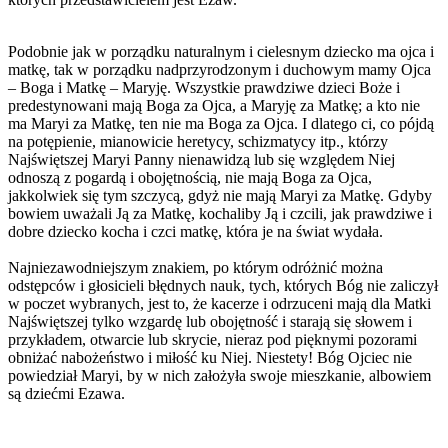
Podobnie jak w porządku naturalnym i cielesnym dziecko ma ojca i
matkę, tak w porządku nadprzyrodzonym i duchowym mamy Ojca
– Boga i Matkę – Maryję. Wszystkie prawdziwe dzieci Boże i
predestynowani mają Boga za Ojca, a Maryję za Matkę; a kto nie
ma Maryi za Matkę, ten nie ma Boga za Ojca. I dlatego ci, co pójdą
na potępienie, mianowicie heretycy, schizmatycy itp., którzy
Najświętszej Maryi Panny nienawidzą lub się względem Niej
odnoszą z pogardą i obojętnością, nie mają Boga za Ojca,
jakkolwiek się tym szczycą, gdyż nie mają Maryi za Matkę. Gdyby
bowiem uważali Ją za Matkę, kochaliby Ją i czcili, jak prawdziwe i
dobre dziecko kocha i czci matkę, która je na świat wydała.
Najniezawodniejszym znakiem, po którym odróżnić można
odstępców i głosicieli błędnych nauk, tych, których Bóg nie zaliczył
w poczet wybranych, jest to, że kacerze i odrzuceni mają dla Matki
Najświętszej tylko wzgardę lub obojętność i starają się słowem i
przykładem, otwarcie lub skrycie, nieraz pod pięknymi pozorami
obniżać nabożeństwo i miłość ku Niej. Niestety! Bóg Ojciec nie
powiedział Maryi, by w nich założyła swoje mieszkanie, albowiem
są dziećmi Ezawa.