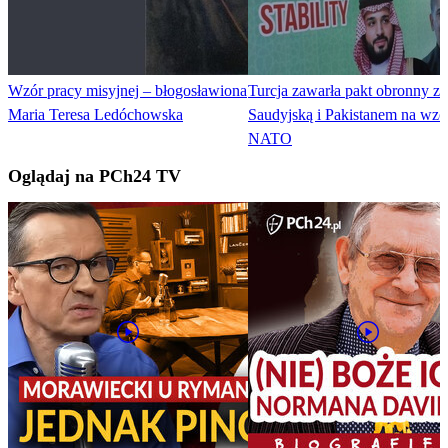
Wzór pracy misyjnej – błogosławiona
Turcja zawarła pakt obronny z 
Maria Teresa Ledóchowska
Saudyjską i Pakistanem na wzór
NATO
Oglądaj na PCh24 TV