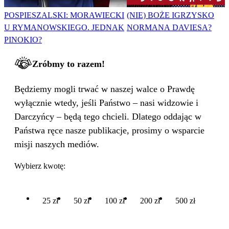
POSPIESZALSKI: MORAWIECKI
(NIE) BOŻE IGRZYSKO
U RYMANOWSKIEGO. JEDNAK
NORMANA DAVIESA?
PINOKIO?
Zróbmy to razem!
Będziemy mogli trwać w naszej walce o Prawdę
wyłącznie wtedy, jeśli Państwo – nasi widzowie i
Darczyńcy – będą tego chcieli. Dlatego oddając w
Państwa ręce nasze publikacje, prosimy o wsparcie
misji naszych mediów.
Wybierz kwotę:
25 zł
50 zł
100 zł
200 zł
500 zł