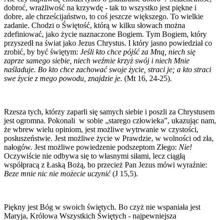
dobroć, wrażliwość na krzywdę - tak to wszystko jest piękne i
dobre, ale chrześcijaństwo, to coś jeszcze większego. To wielkie
zadanie. Chodzi o Świętość, którą w kilku słowach można
zdefiniować, jako życie naznaczone Bogiem. Tym Bogiem, który
przyszedł na świat jako Jezus Chrystus. I który jasno powiedział co
zrobić, by być świętym:
Jeśli kto chce pójść za Mną, niech się
zaprze samego siebie, niech weźmie krzyż swój i niech Mnie
naśladuje.
Bo kto chce zachować swoje życie, straci je; a kto straci
swe życie z mego powodu, znajdzie je
. (Mt 16, 24-25).
Rzesza tych, którzy zaparli się samych siebie i poszli za Chrystusem
jest ogromna. Pokonali w sobie „starego człowieka”, ukazując nam,
że wbrew wielu opiniom, jest możliwe wytrwanie w czystości,
posłuszeństwie. Jest możliwe życie w Prawdzie, w wolności od zła,
nałogów. Jest możliwe powiedzenie podszeptom Złego:
Nie!
Oczywiście nie odbywa się to własnymi siłami, lecz ciągłą
współpracą z Łaską Bożą, bo przecież Pan Jezus mówi wyraźnie:
Beze mnie nic nie możecie uczynić
(J 15,5).
Piękny jest Bóg w swoich świętych. Bo czyż nie wspaniała jest
Maryja, Królowa Wszystkich Świętych - najpewniejsza