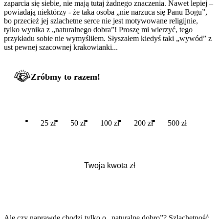
zaparcia się siebie, nie mają tutaj żadnego znaczenia. Nawet lepiej –
powiadają niektórzy - że taka osoba „nie narzuca się Panu Bogu”,
bo przecież jej szlachetne serce nie jest motywowane religijnie,
tylko wynika z „naturalnego dobra”! Proszę mi wierzyć, tego
przykładu sobie nie wymyśliłem. Słyszałem kiedyś taki „wywód” z
ust pewnej szacownej krakowianki...
Zróbmy to razem!
25 zł
50 zł
100 zł
200 zł
500 zł
Ale czy naprawdę chodzi tylko o „naturalne dobro”? Szlachetność,