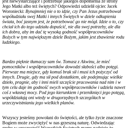
jest niewystarczające i potrzebuje jakiegoś dopełnienia ze strony
Jego Matki albo też świętych? Odpowiedzi udzielił ojciec Jacek
Woroniecki:
Bynajmniej nie o to idzie, czy Pan Jezus potrzebował
współudziału swej Matki i innych Świętych w dziele odkupienia
świata, boć jasnym jest, że potrzebować go nie mógł. Idzie o to, czy
chciał ich do tego udziału dopuścić, nie dla swej potrzeby, ale dla
ich dobra, aby im dać tę wysoką godność współpracowników
Bożych w tym największym dziele Bożym, jakim jest zbawienie rodu
ludzkiego.
Bardzo pięknie tłumaczy sam św. Tomasz z Akwinu, że mieć
pomocników i współpracowników dowodzi słabości albo potęgi.
Pierwsze ma miejsce, gdy komuś brak sił i musi ich pożyczyć od
innych. Drugie, gdy ma sił pod dostatkiem, ale podejmując wielkie
dzieło, pragnie, aby i inni mieli szczęście pracowania nad nim i w
tym celu daje im godność swych współpracowników i udziela nawet
coś z własnej mocy. Pod jego kierunkiem i przeniknięci jego potęgą,
współdziałają oni wtedy w drugorzędnych szczegółach w
urzeczywistnianiu jego wielkich planów.
Wszyscy jesteśmy powołani do świętości, ale tylko życie znaczone
Bogiem może zwyciężyć w nas grzeszną naturę. Odwiedzając
groby w uroczystość Wszystkich Świętych mamy nadzieję że