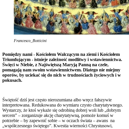
Francesco_Botticini
Pomiędzy nami - Kościołem Walczącym na ziemi i Kościołem
Triumfującym - istnieje zależność modlitwy i wstawiennictwa.
Święci w Niebie, z Najświętszą Maryją Panną na czele,
pomagają nam swoim wstawiennictwem. Dlatego nie miejmy
oporów, by uciekać się do nich w trudnościach życiowych i w
pokusach.
Świętość dziś jest często nierozumiana albo wręcz fałszywie
interpretowana. Redukowana do wymiaru czysto charytatywnego.
Wystarczy, że ktoś wykaże się odrobiną dobrej woli lub „dobrym
sercem” – zorganizuje akcję charytatywną, pomoże komuś w
potrzebie – by zapewnić sobie – w oczach świata – awans na
„współczesnego świętego”. Kwestia wierności Chrystusowi,