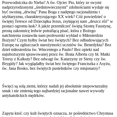
Przewodniczka do Nieba? A św. Ojciec Pio, który ze swymi
nadprzyrodzonymi „średniowiecznymi” zdolnościami wydaje się
być swoistą „drwiną” Pana Boga z nadętego racjonalizmu i
utylitaryzmu, charakteryzującego XX wiek? Cóż powiedzieć o
świętej Teresce od Dzieciątka Jezus, zsyłającej nam „deszcz róż” w
postaci ogromu łask? A jakże przemilczeć świętą Siostrę Faustynę,
prostą zakonnicę ledwie potrafiącą pisać, która z Bożego
natchnienia zostawiła nam profesorski wykład o Miłosierdziu
Bożym? Czym byłby świat bez świętych? Bez odbudowujących
Europę na zgliszczach starożytności uczniów św. Benedykta? Bez
dzieł miłosierdzia św. Wincentego a Paulo? Bez opieki nad
najuboższymi sprawowanej przez św. Brata Alberta czy bł. Matki
Teresy z Kalkuty? Bez odwagi św. Katarzyny ze Sieny czy św.
Brygidy? Jak wyglądałby świat bez świętego Franciszka z Asyżu,
św. Jana Bosko, bez świętych pustelników czy misjonarzy?
Święci są solą ziemi, którzy nadali jej absolutnie niepowtarzalny
smak i nie zmienią tego najbardziej racjonalne nawet wywody
antykatolickich mędrków.
Zapyta ktoś: czy kult świętych oznacza, że pośrednictwo Chrystusa