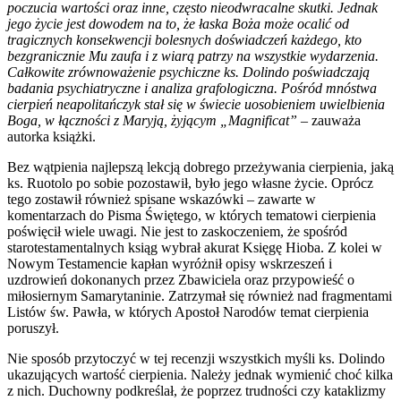
poczucia wartości oraz inne, często nieodwracalne skutki. Jednak
jego życie jest dowodem na to, że łaska Boża może ocalić od
tragicznych konsekwencji bolesnych doświadczeń każdego, kto
bezgranicznie Mu zaufa i z wiarą patrzy na wszystkie wydarzenia.
Całkowite zrównoważenie psychiczne ks. Dolindo poświadczają
badania psychiatryczne i analiza grafologiczna. Pośród mnóstwa
cierpień neapolitańczyk stał się w świecie uosobieniem uwielbienia
Boga, w łączności z Maryją, żyjącym „Magnificat”
– zauważa
autorka książki.
Bez wątpienia najlepszą lekcją dobrego przeżywania cierpienia, jaką
ks. Ruotolo po sobie pozostawił, było jego własne życie. Oprócz
tego zostawił również spisane wskazówki – zawarte w
komentarzach do Pisma Świętego, w których tematowi cierpienia
poświęcił wiele uwagi. Nie jest to zaskoczeniem, że spośród
starotestamentalnych ksiąg wybrał akurat Księgę Hioba. Z kolei w
Nowym Testamencie kapłan wyróżnił opisy wskrzeszeń i
uzdrowień dokonanych przez Zbawiciela oraz przypowieść o
miłosiernym Samarytaninie. Zatrzymał się również nad fragmentami
Listów św. Pawła, w których Apostoł Narodów temat cierpienia
poruszył.
Nie sposób przytoczyć w tej recenzji wszystkich myśli ks. Dolindo
ukazujących wartość cierpienia. Należy jednak wymienić choć kilka
z nich. Duchowny podkreślał, że poprzez trudności czy kataklizmy