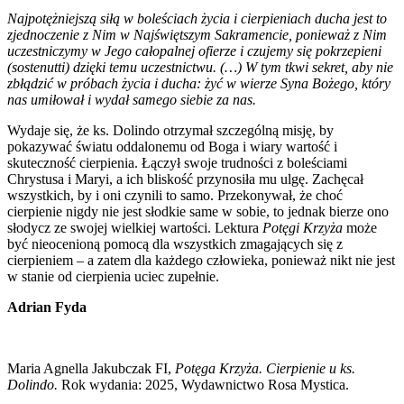
Najpotężniejszą siłą w boleściach życia i cierpieniach ducha jest to
zjednoczenie z Nim w Najświętszym Sakramencie, ponieważ z Nim
uczestniczymy w Jego całopalnej ofierze i czujemy się pokrzepieni
(sostenutti) dzięki temu uczestnictwu. (…) W tym tkwi sekret, aby nie
zbłądzić w próbach życia i ducha: żyć w wierze Syna Bożego, który
nas umiłował i wydał samego siebie za nas.
Wydaje się, że ks. Dolindo otrzymał szczególną misję, by
pokazywać światu oddalonemu od Boga i wiary wartość i
skuteczność cierpienia. Łączył swoje trudności z boleściami
Chrystusa i Maryi, a ich bliskość przynosiła mu ulgę. Zachęcał
wszystkich, by i oni czynili to samo. Przekonywał, że choć
cierpienie nigdy nie jest słodkie same w sobie, to jednak bierze ono
słodycz ze swojej wielkiej wartości. Lektura
Potęgi Krzyża
może
być nieocenioną pomocą dla wszystkich zmagających się z
cierpieniem – a zatem dla każdego człowieka, ponieważ nikt nie jest
w stanie od cierpienia uciec zupełnie.
Adrian Fyda
Maria Agnella Jakubczak FI,
Potęga Krzyża. Cierpienie u ks.
Dolindo.
Rok wydania: 2025, Wydawnictwo Rosa Mystica.