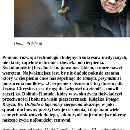
Oprac. PCh24.pl
Pomimo rozwoju technologii i kolejnych sukcesów medycznych,
nie da się zupełnie uchronić człowieka od cierpienia.
Świadomość tej bezsilności napawa nas lękiem, a może nawet
wstrętem. Najważniejsze jest, by nie dać się pokusie szatana,
który w cierpieniu chce nas zepchnąć do
zamętu
,
pesymizmu
i
porzucenia modlitwy. „Cierpienie z Jezusem Chrystusem i dla
Jezusa Chrystusa jest drogą do świętości na ziemi” – mówił
raczej ks. Dolindo Ruotolo, który w swoim życiu doświadczył
przeciwności i bólu na wielu płaszczyznach. Książka
Potęga
Krzyża. Ks. Dolindo o tajemnicy cierpienia
ukazuje, w jaki
sposób duchowny przeżył swoje cierpienia, i daje nam wiele
cennych wskazówek do tego, jak uczynić najtrudniejsze okresy
naszego życia najbardziej cennymi.
Autorką pozycji jest s. Maria Angella Jakubczak FI – zakonnica ze