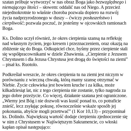
szatan próbuje wytworzyć w nas obraz Boga jako
bezwzględnego
i
niemającego litości
– słowem: oddalić nas od Niego. A przecież
niejednokrotnie to właśnie choroba pozwala dopiero na rozwój
życia nadprzyrodzonego w duszy – ćwiczy
posłuszeństwo
i
cierpliwość
; pozwala poczuć, że jesteśmy w ojcowskich ramionach
Boga.
Ks. Dolino uczył również, że okres cierpienia szansą na refleksję
nad własnym życiem, jego kresem i przeznaczeniem, oraz okazją na
zbliżenie się do Boga. Odkupiciel chce, byśmy przez cierpienie stali
się współpracownikami w dziele Zbawienia. „Cierpienie z Jezusem
Chrystusem i dla Jezusa Chrystusa jest drogą do świętości na ziemi”
– pisał ks. Ruotolo.
Podkreślał wreszcie, że okres cierpienia tu na ziemi jest niczym w
porównaniu z wieczną chwałą, którą mamy szansę otrzymać w
Niebie. Życie człowieka jest bowiem kruche i za kilka, może
kilkadziesiąt lat, nic z tego cierpienia nie zostanie, tylko nagroda za
jego dobre przeżycie. Co więcej, działanie szatana jest ograniczone.
„Wierny jest Bóg i nie dozwoli was kusić ponad to, co potraficie
znieść, lecz zsyłając pokusę, równocześnie wskaże sposób jej
pokonania, abyście mogli przetrwać” (1 Kor 10,13) – przypominał
ks. Dolindo. Największą wartość dodaje cierpieniu zjednoczenie się
w nim z Chrystusem w Najświętszym Sakramencie, co włoski
kapłan opisał następująco: