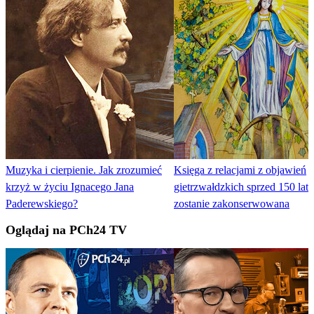
Muzyka i cierpienie. Jak zrozumieć
Księga z relacjami z objawień
krzyż w życiu Ignacego Jana
gietrzwałdzkich sprzed 150 lat
Paderewskiego?
zostanie zakonserwowana
Oglądaj na PCh24 TV