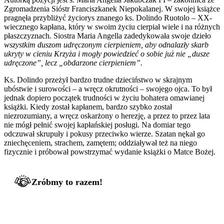
Zgromadzenia Sióstr Franciszkanek Niepokalanej. W swojej książce
pragnęła przybliżyć życiorys znanego ks. Dolindo Ruotolo – XX-
wiecznego kapłana, który w swoim życiu cierpiał wiele i na różnych
płaszczyznach. Siostra Maria Angella zadedykowała swoje dzieło
wszystkim duszom udręczonym cierpieniem, aby odnalazły skarb
ukryty w cieniu Krzyża i mogły powiedzieć o sobie już nie „dusze
udręczone”, lecz „obdarzone cierpieniem”.
Ks. Dolindo przeżył bardzo trudne dzieciństwo w skrajnym
ubóstwie i surowości – a wręcz okrutności – swojego ojca. To był
jednak dopiero początek trudności w życiu bohatera omawianej
książki. Kiedy został kapłanem, bardzo szybko został
niezrozumiany, a wręcz oskarżony o herezję, a przez to przez lata
nie mógł pełnić swojej kapłańskiej posługi. Na domiar tego
odczuwał skrupuły i pokusy przeciwko wierze. Szatan nękał go
zniechęceniem, strachem, zamętem; oddziaływał też na niego
fizycznie i próbował powstrzymać wydanie książki o Matce Bożej.
Zróbmy to razem!