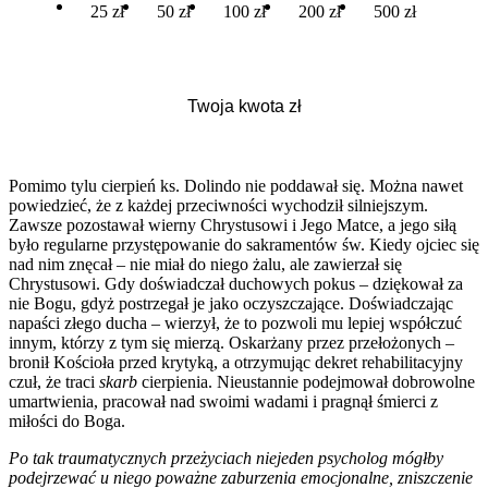
25 zł
50 zł
100 zł
200 zł
500 zł
Pomimo tylu cierpień ks. Dolindo nie poddawał się. Można nawet
powiedzieć, że z każdej przeciwności wychodził silniejszym.
Zawsze pozostawał wierny Chrystusowi i Jego Matce, a jego siłą
było regularne przystępowanie do sakramentów św. Kiedy ojciec się
nad nim znęcał – nie miał do niego żalu, ale zawierzał się
Chrystusowi. Gdy doświadczał duchowych pokus – dziękował za
nie Bogu, gdyż postrzegał je jako oczyszczające. Doświadczając
napaści złego ducha – wierzył, że to pozwoli mu lepiej współczuć
innym, którzy z tym się mierzą. Oskarżany przez przełożonych –
bronił Kościoła przed krytyką, a otrzymując dekret rehabilitacyjny
czuł, że traci
skarb
cierpienia. Nieustannie podejmował dobrowolne
umartwienia, pracował nad swoimi wadami i pragnął śmierci z
miłości do Boga.
Po tak traumatycznych przeżyciach niejeden psycholog mógłby
podejrzewać u niego poważne zaburzenia emocjonalne, zniszczenie