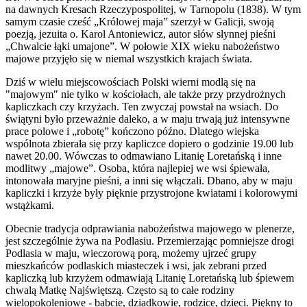
na dawnych Kresach Rzeczypospolitej, w Tarnopolu (1838). W tym
samym czasie cześć „Królowej maja” szerzył w Galicji, swoją
poezją, jezuita o. Karol Antoniewicz, autor słów słynnej pieśni
„Chwalcie łąki umajone”. W połowie XIX wieku nabożeństwo
majowe przyjęło się w niemal wszystkich krajach świata.
Dziś w wielu miejscowościach Polski wierni modlą się na
"majowym" nie tylko w kościołach, ale także przy przydrożnych
kapliczkach czy krzyżach. Ten zwyczaj powstał na wsiach. Do
świątyni było przeważnie daleko, a w maju trwają już intensywne
prace polowe i „robotę” kończono późno. Dlatego wiejska
wspólnota zbierała się przy kapliczce dopiero o godzinie 19.00 lub
nawet 20.00. Wówczas to odmawiano Litanię Loretańską i inne
modlitwy „majowe”. Osoba, która najlepiej we wsi śpiewała,
intonowała maryjne pieśni, a inni się włączali. Dbano, aby w maju
kapliczki i krzyże były pięknie przystrojone kwiatami i kolorowymi
wstążkami.
Obecnie tradycja odprawiania nabożeństwa majowego w plenerze,
jest szczególnie żywa na Podlasiu. Przemierzając pomniejsze drogi
Podlasia w maju, wieczorową porą, możemy ujrzeć grupy
mieszkańców podlaskich miasteczek i wsi, jak zebrani przed
kapliczką lub krzyżem odmawiają Litanię Loretańską lub śpiewem
chwalą Matkę Najświętszą. Często są to całe rodziny
wielopokoleniowe - babcie, dziadkowie, rodzice, dzieci. Piękny to