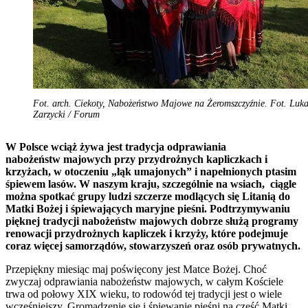
Fot. arch. Ciekoty, Nabożeństwo Majowe na Żeromszczyźnie. Fot. Luka
Zarzycki / Forum
W Polsce wciąż żywa jest tradycja odprawiania
nabożeństw majowych przy przydrożnych kapliczkach i
krzyżach, w otoczeniu „łąk umajonych” i napełnionych ptasim
śpiewem lasów. W naszym kraju, szczególnie na wsiach, ciągle
można spotkać grupy ludzi szczerze modlących się Litanią do
Matki Bożej i śpiewających maryjne pieśni. Podtrzymywaniu
pięknej tradycji nabożeństw majowych dobrze służą programy
renowacji przydrożnych kapliczek i krzyży, które podejmuje
coraz więcej samorządów, stowarzyszeń oraz osób prywatnych.
Przepiękny miesiąc maj poświęcony jest Matce Bożej. Choć
zwyczaj odprawiania nabożeństw majowych, w całym Kościele
trwa od połowy XIX wieku, to rodowód tej tradycji jest o wiele
wcześniejszy. Gromadzenie się i śpiewanie pieśni na cześć Matki