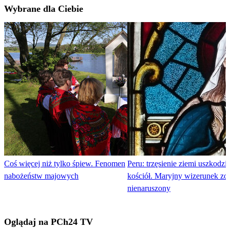
Wybrane dla Ciebie
Coś więcej niż tylko śpiew. Fenomen
Peru: trzęsienie ziemi uszkodził
nabożeństw majowych
kościół. Maryjny wizerunek zos
nienaruszony
Oglądaj na PCh24 TV