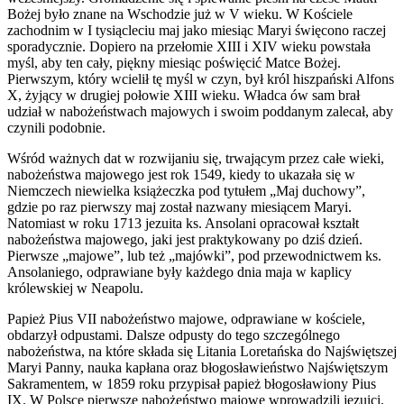
Bożej było znane na Wschodzie już w V wieku. W Kościele
zachodnim w I tysiącleciu maj jako miesiąc Maryi święcono raczej
sporadycznie. Dopiero na przełomie XIII i XIV wieku powstała
myśl, aby ten cały, piękny miesiąc poświęcić Matce Bożej.
Pierwszym, który wcielił tę myśl w czyn, był król hiszpański Alfons
X, żyjący w drugiej połowie XIII wieku. Władca ów sam brał
udział w nabożeństwach majowych i swoim poddanym zalecał, aby
czynili podobnie.
Wśród ważnych dat w rozwijaniu się, trwającym przez całe wieki,
nabożeństwa majowego jest rok 1549, kiedy to ukazała się w
Niemczech niewielka książeczka pod tytułem „Maj duchowy”,
gdzie po raz pierwszy maj został nazwany miesiącem Maryi.
Natomiast w roku 1713 jezuita ks. Ansolani opracował kształt
nabożeństwa majowego, jaki jest praktykowany po dziś dzień.
Pierwsze „majowe”, lub też „majówki”, pod przewodnictwem ks.
Ansolaniego, odprawiane były każdego dnia maja w kaplicy
królewskiej w Neapolu.
Papież Pius VII nabożeństwo majowe, odprawiane w kościele,
obdarzył odpustami. Dalsze odpusty do tego szczególnego
nabożeństwa, na które składa się Litania Loretańska do Najświętszej
Maryi Panny, nauka kapłana oraz błogosławieństwo Najświętszym
Sakramentem, w 1859 roku przypisał papież błogosławiony Pius
IX. W Polsce pierwsze nabożeństwo majowe wprowadzili jezuici,