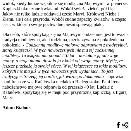
widok, kiedy ludzie wspólnie się modlą „na Majowym” w plenerze.
Kapliczki okraszone kwiatami. Wokół świeża zieleń, pół i łąk.
Jakby nie tylko ludzie oddawali cześć Maryi, Królowej Nieba i
Ziemi, ale i cała przyroda. Wokół cudne zapachy kwiatów, a często
lasu, w którym swoje pochwalne pieśni śpiewają ptaki.
Dla osób, które spotykają się na Majowym codziennie, jest to ważna
tradycja modlitewna, ale i rodzinna, przekazywana z pokolenie na
pokolenie -
Codzienną modlitwę majową odprawiam z tradycyjnej,
starej książeczki. W tych nowoczesnych nie ma tej codziennej
modlitwy. Ta książka ma ponad 110 lat – dostałam ją od swoje
mamy, a moja mama dostała ją z kolei od swoje mamy. Myślę, że
jeszcze przekażę ją swojej córce. W tej książeczce są takie modlitwy,
których nie ma już w tych nowoczesnych wydaniach. To jest
tradycyjne. Strzegę jej bardzo, jak ważnego dokumentu
– opowiada
pani Irena ze wsi Rafałówka niedaleko Białegostoku. Pani Irena
nabożeństwo majowe odprawia od przeszło 40 lat. Ludzie z
Rafałówki spotykają się w maju pod przydrożną kapliczką, z figurą
Maryi.
Adam Białous