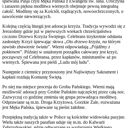
śpiewana Pasja czyli Męka Pańska z Ewangelii św. Jana. Uroczysta
i zarazem piękna modlitwa wiernych obejmuje pewną integralną
całość. Modlimy się za Kościół, rządzących, nowoochrzczonych, o
nawrócenie niewierzących.
Kolejną częścią liturgii jest adoracja krzyża. Tradycja wywodzi się z
Jerozolimy gdzie już w pierwszych wiekach chrześcijaństwa
czczono Drzewo Krzyża Świętego. Celebrans trzykrotnie odsłania
zasłonięty Krzyż śpiewając słowa „
Oto drzewo krzyża, na którym
zawisło zbawienie świata
”. Wierni odpowiadają „
Pójdźmy z
pokłonem
”. Później w ustalonym porządku całowany jest krzyż,
począwszy od Celebransa, przez kapłanów, ministrantów aż po
wiernych. Śpiewana jest pieśń „Ludu mój ludu”.
Następnie z ciemnicy przynoszony jest Najświętszy Sakrament i
kapłani rozdają Komunię Świętą.
Po niej ma miejsce procesja do Grobu Pańskiego. Wierni mają
możliwość adoracji przy Grobie Pańskim najczęściej przez całą noc.
Zazwyczaj co godzinę zmienia się grupa prowadząca modlitwę.
Odprawiane są m.in. Droga Krzyżowa, Gorzkie Żale, rozważana
jest Męka Pańska, śpiewane są pieśni żałobne.
Przepiękną tradycją także w Polsce są kościelne widowiska pasyjne.
Wielu także naszych parafian udaje się m.in. do Kalwarii
Zebrzydowskiej, gdzie odtwarzane są wydarzenia Wielkiego