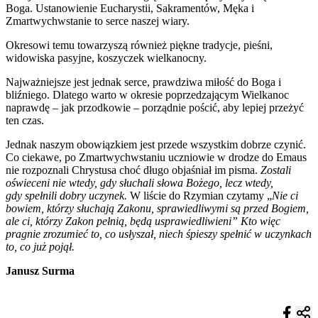
Boga. Ustanowienie Eucharystii, Sakramentów, Męka i
Zmartwychwstanie to serce naszej wiary.
Okresowi temu towarzyszą również piękne tradycje, pieśni,
widowiska pasyjne, koszyczek wielkanocny.
Najważniejsze jest jednak serce, prawdziwa miłość do Boga i
bliźniego. Dlatego warto w okresie poprzedzającym Wielkanoc
naprawdę – jak przodkowie – porządnie pościć, aby lepiej przeżyć
ten czas.
Jednak naszym obowiązkiem jest przede wszystkim dobrze czynić.
Co ciekawe, po Zmartwychwstaniu uczniowie w drodze do Emaus
nie rozpoznali Chrystusa choć długo objaśniał im pisma.
Zostali
oświeceni nie wtedy, gdy słuchali słowa Bożego, lecz wtedy,
gdy spełnili dobry uczynek.
W liście do Rzymian czytamy „
Nie ci
bowiem, którzy słuchają Zakonu, sprawiedliwymi są przed Bogiem,
ale ci, którzy Zakon pełnią, będą usprawiedliwieni”
Kto więc
pragnie zrozumieć to, co usłyszał, niech śpieszy spełnić w uczynkach
to, co już pojął.
Janusz Surma