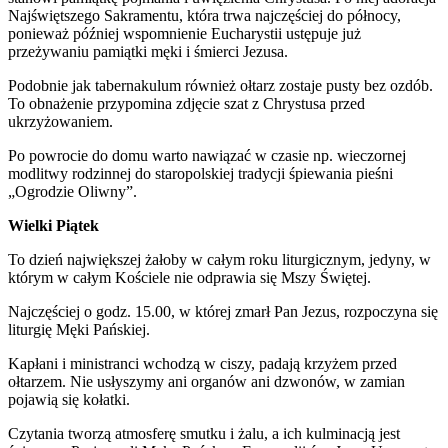
Najświętszego Sakramentu, która trwa najczęściej do północy,
ponieważ później wspomnienie Eucharystii ustępuje już
przeżywaniu pamiątki męki i śmierci Jezusa.
Podobnie jak tabernakulum również ołtarz zostaje pusty bez ozdób.
To obnażenie przypomina zdjęcie szat z Chrystusa przed
ukrzyżowaniem.
Po powrocie do domu warto nawiązać w czasie np. wieczornej
modlitwy rodzinnej do staropolskiej tradycji śpiewania pieśni
„Ogrodzie Oliwny”.
Wielki Piątek
To dzień największej żałoby w całym roku liturgicznym, jedyny, w
którym w całym Kościele nie odprawia się Mszy Świętej.
Najczęściej o godz. 15.00, w której zmarł Pan Jezus, rozpoczyna się
liturgię Męki Pańskiej.
Kapłani i ministranci wchodzą w ciszy, padają krzyżem przed
ołtarzem. Nie usłyszymy ani organów ani dzwonów, w zamian
pojawią się kołatki.
Czytania tworzą atmosferę smutku i żalu, a ich kulminacją jest