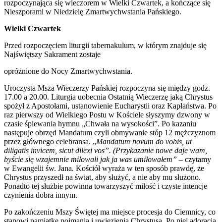
rozpoczynająca się wieczorem w Wielki Czwartek, a kończące się
Nieszporami w Niedzielę Zmartwychwstania Pańskiego.
Wielki Czwartek
Przed rozpoczęciem liturgii tabernakulum, w którym znajduje się
Najświętszy Sakrament zostaje
opróżnione do Nocy Zmartwychwstania.
Uroczysta Msza Wieczerzy Pańskiej rozpoczyna się między godz.
17.00 a 20.00. Liturgia uobecnia Ostatnią Wieczerzę jaką Chrystus
spożył z Apostołami, ustanowienie Eucharystii oraz Kapłaństwa. Po
raz pierwszy od Wielkiego Postu w Kościele słyszymy dzwony w
czasie śpiewania hymnu „Chwała na wysokości”. Po kazaniu
następuje obrzęd Mandatum czyli obmywanie stóp 12 mężczyznom
przez głównego celebransa. „
Mandatum novum do vobis, ut
diligatis invicem, sicut dilexi vos”.
(Przykazanie nowe daje wam,
byście się wzajemnie miłowali jak ja was umiłowałem”
– czytamy
w Ewangelii św. Jana
.
Kościół wyraża w ten sposób prawdę, że
Chrystus przyszedł na świat, aby służyć, a nie aby mu służono.
Ponadto tej służbie powinna towarzyszyć miłość i czyste intencje
czynienia dobra innym.
Po zakończeniu Mszy Świętej ma miejsce procesja do Ciemnicy, co
stanowi pamiątkę pojmania i uwięzienia Chrystusa. Po niej adoracja