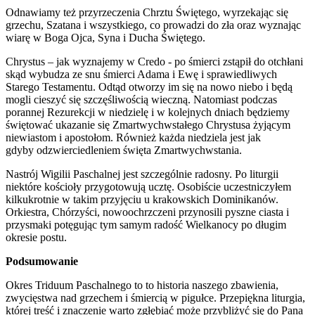
Odnawiamy też przyrzeczenia Chrztu Świętego, wyrzekając się
grzechu, Szatana i wszystkiego, co prowadzi do zła oraz wyznając
wiarę w Boga Ojca, Syna i Ducha Świętego.
Chrystus – jak wyznajemy w Credo - po śmierci zstąpił do otchłani
skąd wybudza ze snu śmierci Adama i Ewę i sprawiedliwych
Starego Testamentu. Odtąd otworzy im się na nowo niebo i będą
mogli cieszyć się szczęśliwością wieczną. Natomiast podczas
porannej Rezurekcji w niedzielę i w kolejnych dniach będziemy
świętować ukazanie się Zmartwychwstałego Chrystusa żyjącym
niewiastom i apostołom. Również każda niedziela jest jak
gdyby odzwierciedleniem święta Zmartwychwstania.
Nastrój Wigilii Paschalnej jest szczególnie radosny. Po liturgii
niektóre kościoły przygotowują ucztę. Osobiście uczestniczyłem
kilkukrotnie w takim przyjęciu u krakowskich Dominikanów.
Orkiestra, Chórzyści, nowoochrzczeni przynosili pyszne ciasta i
przysmaki potęgując tym samym radość Wielkanocy po długim
okresie postu.
Podsumowanie
Okres Triduum Paschalnego to to historia naszego zbawienia,
zwycięstwa nad grzechem i śmiercią w pigułce. Przepiękna liturgia,
której treść i znaczenie warto zgłębiać może przybliżyć się do Pana