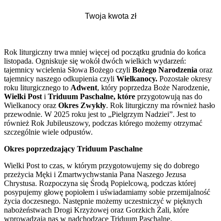
Rok liturgiczny trwa mniej więcej od początku grudnia do końca
listopada. Ogniskuje się wokół dwóch wielkich wydarzeń:
tajemnicy wcielenia Słowa Bożego czyli
Bożego Narodzenia
oraz
tajemnicy naszego odkupienia czyli
Wielkanocy.
Pozostałe okresy
roku liturgicznego to
Adwent
, który poprzedza Boże Narodzenie,
Wielki Post
i
Triduum Paschalne, które
przygotowują nas do
Wielkanocy oraz
Okres Zwykły
. Rok liturgiczny ma również hasło
przewodnie. W 2025 roku jest to „Pielgrzym Nadziei”. Jest to
również Rok Jubileuszowy, podczas którego możemy otrzymać
szczególnie wiele odpustów.
Okres poprzedzający Triduum Paschalne
Wielki Post to czas, w którym przygotowujemy się do dobrego
przeżycia Męki i Zmartwychwstania Pana Naszego Jezusa
Chrystusa. Rozpoczyna się Środą Popielcową, podczas której
posypujemy głowę popiołem i uświadamiamy sobie przemijalność
życia doczesnego. Następnie możemy uczestniczyć w pięknych
nabożeństwach Drogi Krzyżowej oraz Gorzkich Żali, które
wprowadzają nas w nadchodzące Triduum Paschalne.