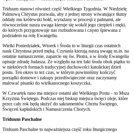
Triduum stanowi również część Wielkiego Tygodnia. W Niedzielę
Palmową Chrystus pozwala, aby z jednej strony wiwatujące tłumy
oddały mu królewski hołd, wyrażany w procesji z palmami, ale
równocześnie nasza uwaga kieruje się wokół jego cierpień i męki,
do których przygotowuje nas rozbudowana i często śpiewana z
podziałem na rolę Ewangelia.
Wielki Poniedziałek, Wtorek i Środa to w liturgii czas ostatnich
nauk Chrystusa przed męką. Czytania kierują naszą uwagę m.in. na
ostatnie namaszczenie, zaparcie się św. Piotra, a w środę Ewangelia
opisuje zdradę Judasza. Ze względu na ten fakt środa obok piątku to
w niektórych formach tradycyjnej duchowości katolickiej dzień
postu. Ten okres to też czas, w którym powinniśmy kończyć
porządki domowe i zakupy przedświąteczne oraz zaczynamy
malować pisanki do wielkanocnego koszyczka.
W Czwartek rano ma miejsce ostatni akt Wielkiego Postu – to Msza
Krzyżma Świętego. Podczas niej biskup miejsca święci oleje, które
przez cały rok będą służyć do sakramentów Chrztu Świętego,
Święceń kapłańskich i Namaszczenia Chorych.
Triduum Paschalne
Triduum Paschalne to najważniejsza część roku liturgicznego