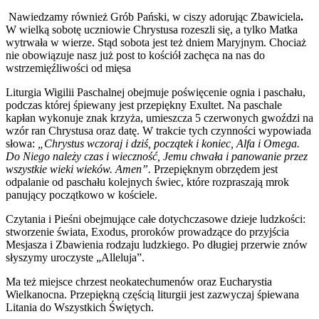
Nawiedzamy również Grób Pański, w ciszy adorując Zbawiciela
.
W wielką sobotę uczniowie Chrystusa rozeszli się, a tylko Matka
wytrwała w wierze. Stąd sobota jest też dniem Maryjnym. Chociaż
nie obowiązuje nasz już post to kościół zachęca na nas do
wstrzemięźliwości od mięsa
Liturgia Wigilii Paschalnej obejmuje poświęcenie ognia i paschału,
podczas której śpiewany jest przepiękny Exultet. Na paschale
kapłan wykonuje znak krzyża, umieszcza 5 czerwonych gwoździ na
wzór ran Chrystusa oraz datę. W trakcie tych czynności wypowiada
słowa:
„Chrystus wczoraj i dziś, początek i koniec, Alfa i Omega.
Do Niego należy czas i wieczność, Jemu chwała i panowanie przez
wszystkie wieki wieków. Amen”.
Przepięknym obrzędem jest
odpalanie od paschału kolejnych świec, które rozpraszają mrok
panujący początkowo w kościele.
Czytania i Pieśni obejmujące całe dotychczasowe dzieje ludzkości:
stworzenie świata, Exodus, proroków prowadzące do przyjścia
Mesjasza i Zbawienia rodzaju ludzkiego. Po długiej przerwie znów
słyszymy uroczyste „Alleluja”.
Ma też miejsce chrzest neokatechumenów oraz Eucharystia
Wielkanocna. Przepiękną częścią liturgii jest zazwyczaj śpiewana
Litania do Wszystkich Świętych.