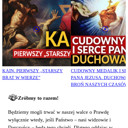
KAIN. PIERWSZY „STARSZY
CUDOWNY MEDALIK I SE
BRAT W WIERZE”
PANA JEZUSA. DUCHOWA
BROŃ NASZYCH CZASÓW
Zróbmy to razem!
Będziemy mogli trwać w naszej walce o Prawdę
wyłącznie wtedy, jeśli Państwo – nasi widzowie i
Darczyńcy – będą tego chcieli. Dlatego oddając w