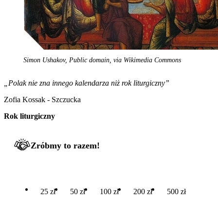
Simon Ushakov, Public domain, via Wikimedia Commons
„Polak nie zna innego kalendarza niż rok liturgiczny”
Zofia Kossak - Szczucka
Rok liturgiczny
Zróbmy to razem!
25 zł
50 zł
100 zł
200 zł
500 zł