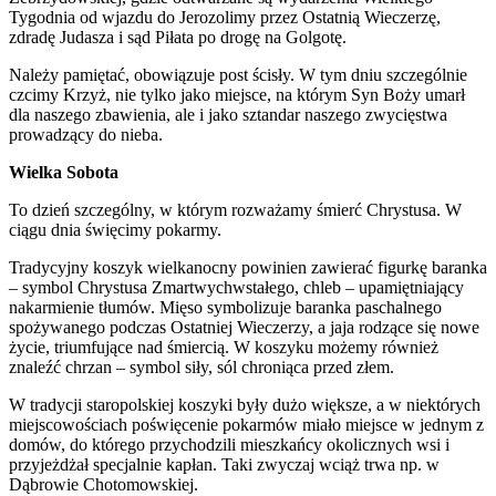
Tygodnia od wjazdu do Jerozolimy przez Ostatnią Wieczerzę,
zdradę Judasza i sąd Piłata po drogę na Golgotę.
Należy pamiętać, obowiązuje post ścisły. W tym dniu szczególnie
czcimy Krzyż, nie tylko jako miejsce, na którym Syn Boży umarł
dla naszego zbawienia, ale i jako sztandar naszego zwycięstwa
prowadzący do nieba.
Wielka Sobota
To dzień szczególny, w którym rozważamy śmierć Chrystusa. W
ciągu dnia święcimy pokarmy.
Tradycyjny koszyk wielkanocny powinien zawierać figurkę baranka
– symbol Chrystusa Zmartwychwstałego, chleb – upamiętniający
nakarmienie tłumów. Mięso symbolizuje baranka paschalnego
spożywanego podczas Ostatniej Wieczerzy, a jaja rodzące się nowe
życie, triumfujące nad śmiercią. W koszyku możemy również
znaleźć chrzan – symbol siły, sól chroniąca przed złem.
W tradycji staropolskiej koszyki były dużo większe, a w niektórych
miejscowościach poświęcenie pokarmów miało miejsce w jednym z
domów, do którego przychodzili mieszkańcy okolicznych wsi i
przyjeżdżał specjalnie kapłan. Taki zwyczaj wciąż trwa np. w
Dąbrowie Chotomowskiej.