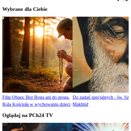
Wybrane dla Ciebie
Filip Obara: Bez Boga ani do proga.
Do zadań specjalnych - św. Sza
Rola Kościoła w wychowaniu dzieci
Makhluf
Oglądaj na PCh24 TV