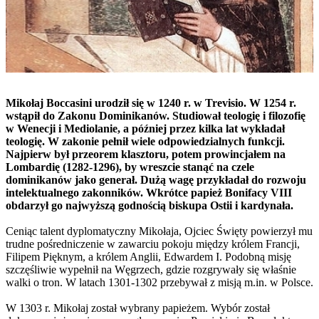
Mikołaj Boccasini urodził się w 1240 r. w Trevisio. W 1254 r.
wstąpił do Zakonu Dominikanów. Studiował teologię i filozofię
w Wenecji i Mediolanie, a później przez kilka lat wykładał
teologię. W zakonie pełnił wiele odpowiedzialnych funkcji.
Najpierw był przeorem klasztoru, potem prowincjałem na
Lombardię (1282-1296), by wreszcie stanąć na czele
dominikanów jako generał. Dużą wagę przykładał do rozwoju
intelektualnego zakonników. Wkrótce papież Bonifacy VIII
obdarzył go najwyższą godnością biskupa Ostii i kardynała.
Ceniąc talent dyplomatyczny Mikołaja, Ojciec Święty powierzył mu
trudne pośredniczenie w zawarciu pokoju między królem Francji,
Filipem Pięknym, a królem Anglii, Edwardem I. Podobną misję
szczęśliwie wypełnił na Węgrzech, gdzie rozgrywały się właśnie
walki o tron. W latach 1301-1302 przebywał z misją m.in. w Polsce.
W 1303 r. Mikołaj został wybrany papieżem. Wybór został