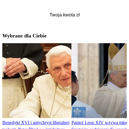
Wybrane dla Ciebie
Benedykt XVI i antychryst liberalnej
Papież Leon XIV wzywa młod