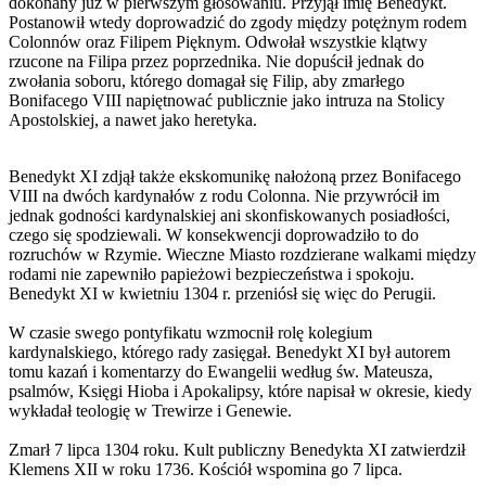
dokonany już w pierwszym głosowaniu. Przyjął imię Benedykt.
Postanowił wtedy doprowadzić do zgody między potężnym rodem
Colonnów oraz Filipem Pięknym. Odwołał wszystkie klątwy
rzucone na Filipa przez poprzednika. Nie dopuścił jednak do
zwołania soboru, którego domagał się Filip, aby zmarłego
Bonifacego VIII napiętnować publicznie jako intruza na Stolicy
Apostolskiej, a nawet jako heretyka.
Benedykt XI zdjął także ekskomunikę nałożoną przez Bonifacego
VIII na dwóch kardynałów z rodu Colonna. Nie przywrócił im
jednak godności kardynalskiej ani skonfiskowanych posiadłości,
czego się spodziewali. W konsekwencji doprowadziło to do
rozruchów w Rzymie. Wieczne Miasto rozdzierane walkami między
rodami nie zapewniło papieżowi bezpieczeństwa i spokoju.
Benedykt XI w kwietniu 1304 r. przeniósł się więc do Perugii.
W czasie swego pontyfikatu wzmocnił rolę kolegium
kardynalskiego, którego rady zasięgał. Benedykt XI był autorem
tomu kazań i komentarzy do Ewangelii według św. Mateusza,
psalmów, Księgi Hioba i Apokalipsy, które napisał w okresie, kiedy
wykładał teologię w Trewirze i Genewie.
Zmarł 7 lipca 1304 roku. Kult publiczny Benedykta XI zatwierdził
Klemens XII w roku 1736. Kościół wspomina go 7 lipca.