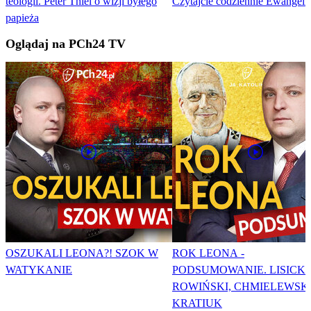
teologii. Peter Thiel o wizji byłego
Czytajcie codziennie Ewangeli
papieża
Oglądaj na PCh24 TV
OSZUKALI LEONA?! SZOK W
ROK LEONA -
WATYKANIE
PODSUMOWANIE. LISICKI
ROWIŃSKI, CHMIELEWSKI
KRATIUK