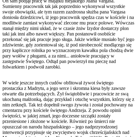
On sam podjął pracę w majątku niejakiego Juana Vargasa.
Sumienny pracownik tak jak poprzednio wykonywał wszystkie
swoje obowiązki, ale tym razem zazdrosna służba pana Vargasa
doniosła dziedzicowi, iż jego pracownik spędza czas w kościele i na
modlitwie zamiast wykonywać zlecone mu prace polowe. Wówczas
stanął między nimi układ, że w czasie żniw Izydor dostarczy plon
taki jak inni albo nawet większy. Pan postanowił osobiście
przekonać się jak pracuje jego sługa. Jakże wielkie musiało być jego
zdziwienie, gdy zorientował się, iż pod nieobecność modlącego się
przy kapliczce rolnika po wyznaczonym kawałku pola chodzą dwie
pary wołów z pługami, a za nimi... aniołowie pracujący w
zastępstwie Świętego. Odtąd pan powierzył mu pieczę nad
folwarkiem i podwoił zarobki.
W wiele jeszcze innych cudów obfitował żywot świętego
prostaczka z Madrytu, a jego serce i skromna kiesa były zawsze
otwarte dla potrzebujących. Żył świątobliwie i pracowicie ze swą
ukochaną małżonką, dając przykład i otuchę wszystkim, którzy się z
nim zetknęli. Tak też dopełnił swego żywota i został pochowany na
cmentarzu przy kościele świętego Andrzeja. Z powodu opinii
świętości, w jakiej zmarł, jego doczesne szczątki zostały
przeniesione i złożone w kościele. Również po śmierci nie
opuszczał on narodu hiszpańskiego – jego nadprzyrodzonej
interwencji przypisuje się zwycięstwo wojsk chrześcijańskich nad