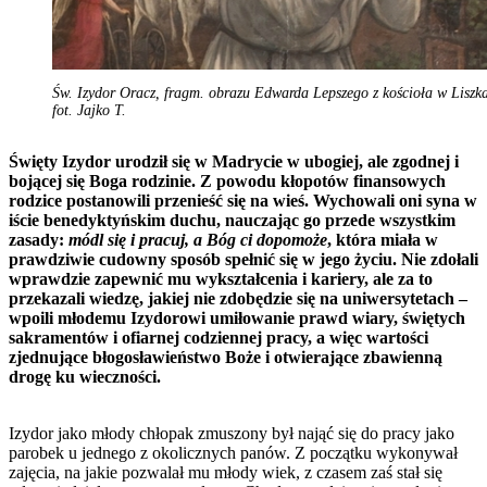
Św. Izydor Oracz, fragm. obrazu Edwarda Lepszego z kościoła w Liszk
fot. Jajko T.
Święty Izydor urodził się w Madrycie w ubogiej, ale zgodnej i
bojącej się Boga rodzinie. Z powodu kłopotów finansowych
rodzice postanowili przenieść się na wieś. Wychowali oni syna w
iście benedyktyńskim duchu, nauczając go przede wszystkim
zasady:
módl się i pracuj, a Bóg ci dopomoże
, która miała w
prawdziwie cudowny sposób spełnić się w jego życiu. Nie zdołali
wprawdzie zapewnić mu wykształcenia i kariery, ale za to
przekazali wiedzę, jakiej nie zdobędzie się na uniwersytetach –
wpoili młodemu Izydorowi umiłowanie prawd wiary, świętych
sakramentów i ofiarnej codziennej pracy, a więc wartości
zjednujące błogosławieństwo Boże i otwierające zbawienną
drogę ku wieczności.
Izydor jako młody chłopak zmuszony był nająć się do pracy jako
parobek u jednego z okolicznych panów. Z początku wykonywał
zajęcia, na jakie pozwalał mu młody wiek, z czasem zaś stał się