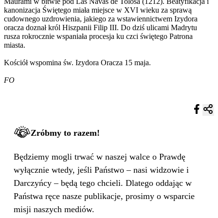
Maurami w bitwie pod Las Navas de Tolosa (1212). Beatyfikacja i
kanonizacja Świętego miała miejsce w XVI wieku za sprawą
cudownego uzdrowienia, jakiego za wstawiennictwem Izydora
oracza doznał król Hiszpanii Filip III. Do dziś ulicami Madrytu
rusza rokrocznie wspaniała procesja ku czci świętego Patrona
miasta.
Kościół wspomina św. Izydora Oracza 15 maja.
FO
Zróbmy to razem!
Będziemy mogli trwać w naszej walce o Prawdę
wyłącznie wtedy, jeśli Państwo – nasi widzowie i
Darczyńcy – będą tego chcieli. Dlatego oddając w
Państwa ręce nasze publikacje, prosimy o wsparcie
misji naszych mediów.