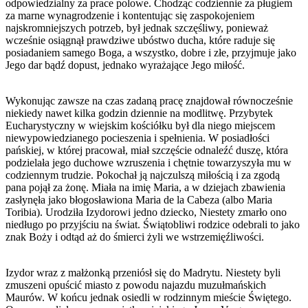
odpowiedzialny za prace polowe. Chodząc codziennie za pługiem
za marne wynagrodzenie i kontentując się zaspokojeniem
najskromniejszych potrzeb, był jednak szczęśliwy, ponieważ
wcześnie osiągnął prawdziwe ubóstwo ducha, które raduje się
posiadaniem samego Boga, a wszystko, dobre i złe, przyjmuje jako
Jego dar bądź dopust, jednako wyrażające Jego miłość.
Wykonując zawsze na czas zadaną pracę znajdował równocześnie
niekiedy nawet kilka godzin dziennie na modlitwę. Przybytek
Eucharystyczny w wiejskim kościółku był dla niego miejscem
niewypowiedzianego pocieszenia i spełnienia. W posiadłości
pańskiej, w której pracował, miał szczęście odnaleźć duszę, która
podzielała jego duchowe wzruszenia i chętnie towarzyszyła mu w
codziennym trudzie. Pokochał ją najczulszą miłością i za zgodą
pana pojął za żonę. Miała na imię Maria, a w dziejach zbawienia
zasłynęła jako błogosławiona Maria de la Cabeza (albo Maria
Toribia). Urodziła Izydorowi jedno dziecko, Niestety zmarło ono
niedługo po przyjściu na świat. Świątobliwi rodzice odebrali to jako
znak Boży i odtąd aż do śmierci żyli we wstrzemięźliwości.
Izydor wraz z małżonką przeniósł się do Madrytu. Niestety byli
zmuszeni opuścić miasto z powodu najazdu muzułmańskich
Maurów. W końcu jednak osiedli w rodzinnym mieście Świętego.