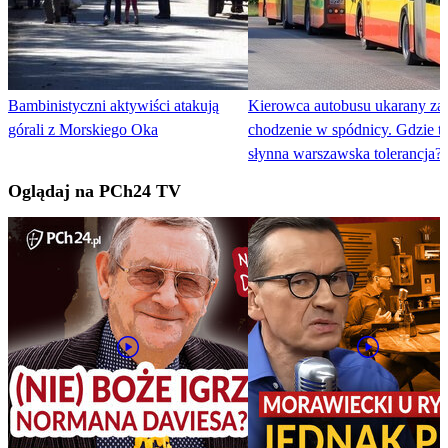
Bambinistyczni aktywiści atakują
Kierowca autobusu ukarany za.
górali z Morskiego Oka
chodzenie w spódnicy. Gdzie t
słynna warszawska tolerancja?
Oglądaj na PCh24 TV