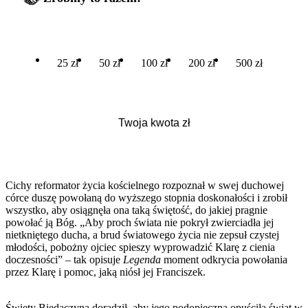
25 zł
50 zł
100 zł
200 zł
500 zł
Cichy reformator życia kościelnego rozpoznał w swej duchowej
córce duszę powołaną do wyższego stopnia doskonałości i zrobił
wszystko, aby osiągnęła ona taką świętość, do jakiej pragnie
powołać ją Bóg. „Aby proch świata nie pokrył zwierciadła jej
nietkniętego ducha, a brud światowego życia nie zepsuł czystej
młodości, pobożny ojciec spieszy wyprowadzić Klarę z cienia
doczesności” – tak opisuje
Legenda
moment odkrycia powołania
przez Klarę i pomoc, jaką niósł jej Franciszek.
Święty Biedaczyna doradził, aby jego podopieczna opuściła świat w