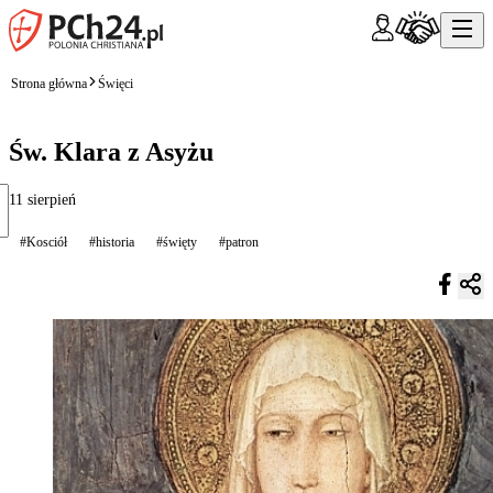
Strona główna
Święci
Św. Klara z Asyżu
11 sierpień
#Kosciół
#historia
#święty
#patron