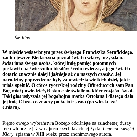
Św. Klara
W mieście wsławionym przez świętego Franciszka Serafickiego,
zanim jeszcze Biedaczyna poznał światło wiary, przyszła na
świat inna święta osoba, której imię pamięć potomnych
postawiła na świeczniku ideałów średniowiecza, a jego światło
dotarło znacznie dalej i jaśnieje aż do naszych czasów. Jej
narodziny poprzedzone były zapowiedzią wielkich dzieł, jakie
miała spełnić. O córce rycerskiej rodziny Offreduccich sam Pan
Bóg miał powiedzieć, iż stanie się światłem, które rozjaśni świat.
Taki głos usłyszała jej bogobojna matka Ortolana i dlatego dała
jej imię Clara, co znaczy po łacinie jasna (po włosku zaś
Chiara).
Piętno owego wybraństwa Bożego odciśnięte na szlachetnej duszy
było widoczne już w najmłodszych latach jej życia.
Legenda świętej
Klary
, spisana w XIII wieku przez anonimowego autora,