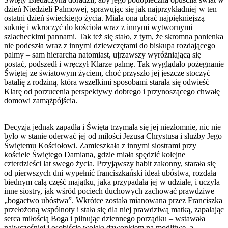
dzień Niedzieli Palmowej, sprawując się jak najprzykładniej w ten
ostatni dzień świeckiego życia. Miała ona ubrać najpiękniejszą
suknię i wkroczyć do kościoła wraz z innymi wytwornymi
szlacheckimi pannami. Tak też się stało, z tym, że skromna panienka
nie podeszła wraz z innymi dziewczętami do biskupa rozdającego
palmy – sam hierarcha natomiast, ujrzawszy wyróżniającą się
postać, podszedł i wręczył Klarze palmę. Tak wyglądało pożegnanie
Świętej ze światowym życiem, choć przyszło jej jeszcze stoczyć
batalię z rodziną, która wszelkimi sposobami starała się odwieść
Klarę od porzucenia perspektywy dobrego i przynoszącego chwałę
domowi zamążpójścia.
Decyzja jednak zapadła i Święta trzymała się jej niezłomnie, nic nie
było w stanie oderwać jej od miłości Jezusa Chrystusa i służby Jego
Świętemu Kościołowi. Zamieszkała z innymi siostrami przy
kościele Świętego Damiana, gdzie miała spędzić kolejne
czterdzieści lat swego życia. Przyjąwszy habit zakonny, starała się
od pierwszych dni wypełnić franciszkański ideał ubóstwa, rozdała
biednym całą część majątku, jaka przypadała jej w udziale, i uczyła
inne siostry, jak wśród pociech duchowych zachować prawdziwe
„bogactwo ubóstwa”. Wkrótce została mianowana przez Franciszka
przełożoną wspólnoty i stała się dla niej prawdziwą matką, zapalając
serca miłością Boga i pilnując dziennego porządku – wstawała
najwcześniej i osobiście wołała dzwonkiem na modlitwę, a