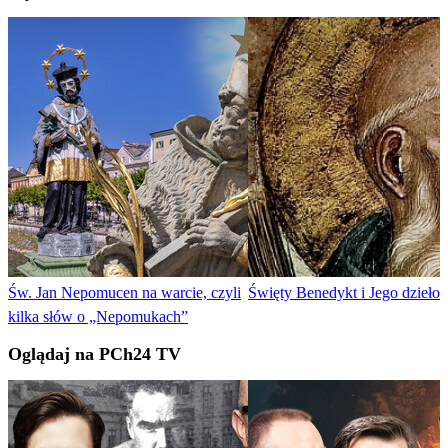
Św. Jan Nepomucen na warcie, czyli
Święty Benedykt i Jego dzieło
kilka słów o „Nepomukach”
Oglądaj na PCh24 TV