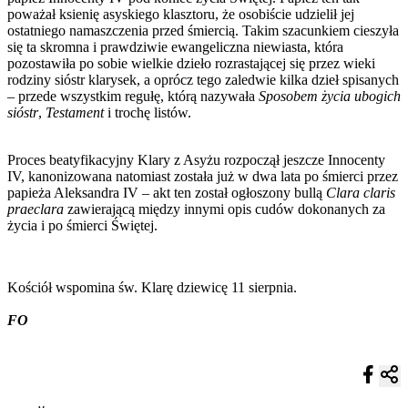
poważał ksienię asyskiego klasztoru, że osobiście udzielił jej
ostatniego namaszczenia przed śmiercią. Takim szacunkiem cieszyła
się ta skromna i prawdziwie ewangeliczna niewiasta, która
pozostawiła po sobie wielkie dzieło rozrastającej się przez wieki
rodziny sióstr klarysek, a oprócz tego zaledwie kilka dzieł spisanych
– przede wszystkim regułę, którą nazywała
Sposobem życia ubogich
sióstr
,
Testament
i trochę listów.
Proces beatyfikacyjny Klary z Asyżu rozpoczął jeszcze Innocenty
IV, kanonizowana natomiast została już w dwa lata po śmierci przez
papieża Aleksandra IV – akt ten został ogłoszony bullą
Clara claris
praeclara
zawierającą między innymi opis cudów dokonanych za
życia i po śmierci Świętej.
Kościół wspomina św. Klarę dziewicę 11 sierpnia.
FO