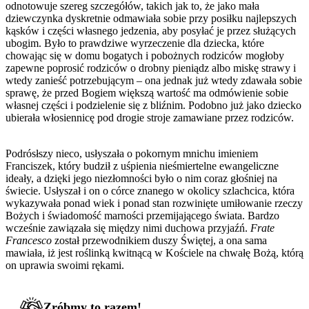
odnotowuje szereg szczegółów, takich jak to, że jako mała
dziewczynka dyskretnie odmawiała sobie przy posiłku najlepszych
kąsków i części własnego jedzenia, aby posyłać je przez służących
ubogim. Było to prawdziwe wyrzeczenie dla dziecka, które
chowając się w domu bogatych i pobożnych rodziców mogłoby
zapewne poprosić rodziców o drobny pieniądz albo miskę strawy i
wtedy zanieść potrzebującym – ona jednak już wtedy zdawała sobie
sprawę, że przed Bogiem większą wartość ma odmówienie sobie
własnej części i podzielenie się z bliźnim. Podobno już jako dziecko
ubierała włosiennicę pod drogie stroje zamawiane przez rodziców.
Podrósłszy nieco, usłyszała o pokornym mnichu imieniem
Franciszek, który budził z uśpienia nieśmiertelne ewangeliczne
ideały, a dzięki jego niezłomności było o nim coraz głośniej na
świecie. Usłyszał i on o córce znanego w okolicy szlachcica, która
wykazywała ponad wiek i ponad stan rozwinięte umiłowanie rzeczy
Bożych i świadomość marności przemijającego świata. Bardzo
wcześnie zawiązała się między nimi duchowa przyjaźń.
Frate
Francesco
został przewodnikiem duszy Świętej, a ona sama
mawiała, iż jest roślinką kwitnącą w Kościele na chwałę Bożą, którą
on uprawia swoimi rękami.
Zróbmy to razem!