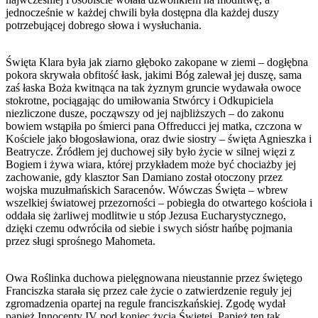
jednocześnie w każdej chwili była dostępna dla każdej duszy
potrzebującej dobrego słowa i wysłuchania.
Święta Klara była jak ziarno głęboko zakopane w ziemi – dogłębna
pokora skrywała obfitość łask, jakimi Bóg zalewał jej duszę, sama
zaś łaska Boża kwitnąca na tak żyznym gruncie wydawała owoce
stokrotne, pociągając do umiłowania Stwórcy i Odkupiciela
niezliczone dusze, począwszy od jej najbliższych – do zakonu
bowiem wstąpiła po śmierci pana Offreducci jej matka, czczona w
Kościele jako błogosławiona, oraz dwie siostry – święta Agnieszka i
Beatrycze. Źródłem jej duchowej siły było życie w silnej więzi z
Bogiem i żywa wiara, której przykładem może być chociażby jej
zachowanie, gdy klasztor San Damiano został otoczony przez
wojska muzułmańskich Saracenów. Wówczas Święta – wbrew
wszelkiej światowej przezorności – pobiegła do otwartego kościoła i
oddała się żarliwej modlitwie u stóp Jezusa Eucharystycznego,
dzięki czemu odwróciła od siebie i swych sióstr hańbę pojmania
przez sługi sprośnego Mahometa.
Owa Roślinka duchowa pielęgnowana nieustannie przez świętego
Franciszka starała się przez całe życie o zatwierdzenie reguły jej
zgromadzenia opartej na regule franciszkańskiej. Zgodę wydał
papież Innocenty IV pod koniec życia Świętej. Papież ten tak