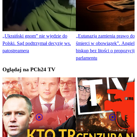
„Ukraiński gnom” nie wjedzie do
„Eutanazja zamienia prawo do
Polski. Sąd podtrzymał decyzję ws.
śmierci w obowiązek”. Angiels
patostreamera
biskup bez litości o propozycji
parlamentu
Oglądaj na PCh24 TV