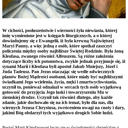
W cichości, posłuszeństwie i wierności żyła niewiasta, której
imię wymienione jest w księgach liturgicznych, a o której
dowiadujemy się z Ewangelii, iż była krewną Najświętszej
Maryi Panny, a więc jedną z osób, które spotkał zaszczyt
policzenia między osoby najbliższe Świętej Rodzinie. Była żoną
Kleofasa, zwanego również Alfeuszem. Są różne założenia
dotyczące liczby ich potomstwa, zwykle jednak przyjmuje się, iż
synami Marii i Kleofasa byli apostoł Jakub Mniejszy, Józef i
Juda Tadeusz. Pan Jezus otaczając się wedle odwiecznych
planów Bożej Mądrości osobami, które miały być najbliższymi
świadkami Jego wcielenia, życia, męki i zmartwychwstania,
uczynił to, ponieważ odnalazł w sercach tych osób wyjątkową
gotowość do przyjęcia Jego łaski i towarzyszeniu Mu w
ziemskiej drodze. Uczynił tak również dlatego, aby każde
zdanie, jakie dochowało się na ich temat, było dla nas, dla
wiernych Jezusa Chrystusa, zwróceniem uwagi na cnoty i dary,
jakimi Bóg obdarzył tych wyjątkowo drogich Sobie ludzi.
Postać Marii Kleofasowej łączy się w świadomości chrześcijan z