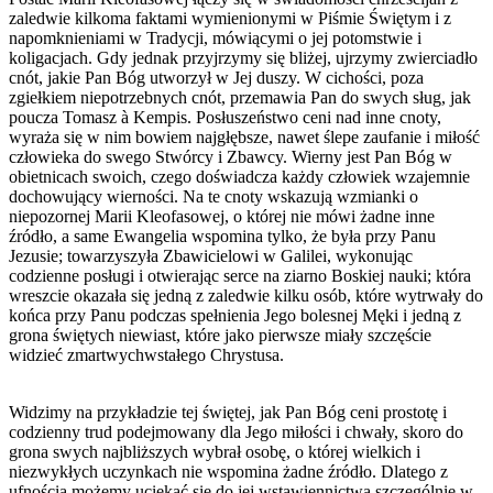
zaledwie kilkoma faktami wymienionymi w Piśmie Świętym i z
napomknieniami w Tradycji, mówiącymi o jej potomstwie i
koligacjach. Gdy jednak przyjrzymy się bliżej, ujrzymy zwierciadło
cnót, jakie Pan Bóg utworzył w Jej duszy. W cichości, poza
zgiełkiem niepotrzebnych cnót, przemawia Pan do swych sług, jak
poucza Tomasz à Kempis. Posłuszeństwo ceni nad inne cnoty,
wyraża się w nim bowiem najgłębsze, nawet ślepe zaufanie i miłość
człowieka do swego Stwórcy i Zbawcy. Wierny jest Pan Bóg w
obietnicach swoich, czego doświadcza każdy człowiek wzajemnie
dochowujący wierności. Na te cnoty wskazują wzmianki o
niepozornej Marii Kleofasowej, o której nie mówi żadne inne
źródło, a same Ewangelia wspomina tylko, że była przy Panu
Jezusie; towarzyszyła Zbawicielowi w Galilei, wykonując
codzienne posługi i otwierając serce na ziarno Boskiej nauki; która
wreszcie okazała się jedną z zaledwie kilku osób, które wytrwały do
końca przy Panu podczas spełnienia Jego bolesnej Męki i jedną z
grona świętych niewiast, które jako pierwsze miały szczęście
widzieć zmartwychwstałego Chrystusa.
Widzimy na przykładzie tej świętej, jak Pan Bóg ceni prostotę i
codzienny trud podejmowany dla Jego miłości i chwały, skoro do
grona swych najbliższych wybrał osobę, o której wielkich i
niezwykłych uczynkach nie wspomina żadne źródło. Dlatego z
ufnością możemy uciekać się do jej wstawiennictwa szczególnie w