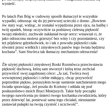
wynieść.
Po latach Pan Bóg w cudowny sposób tłumaczył te wszystkie
wypadki, odnosząc się do jej pierwszej ucieczki z domu: „Bowiem
ów stary wąż, widząc, że zostałaś wypędzona przez ojca, na hańbę i
twój upadek, biorąc oczywiście za podstawę cielesną piękność
twojej młodości, zuchwale nakłaniał twoje serce: wmawiał ci, że
jako odrzucona możesz grzeszyć bez winy i czy pozostaniesz, czy
też pójdziesz gdziekolwiek, to i tak z powodu piękności ciała
również przez wielkich i zmysłowych panów tego świata będziesz
kochana”. Sam Stwórca tak tłumaczy mechanizm odrzucenia!
Źle użytej piękności zmysłowej Boski Rozmówca przeciwstawia
piękność duchową, którą sam stworzył i którą teraz zechciał
przywrócić swej zagubionej córce: „Ja zaś, Twórca twej
wewnętrznej piękności i ciebie miłujący, chcąc przywrócić
poprzednie piękno, poruszyłem twoje sumienie natchnieniem mego
światła sprawiając, żeś poszła do Kortony i oddała się pod
posłuszeństwo moich Braci Mniejszych. Takie były początki
twojego nawrócenia po śmierci twego kochanka-zwodziciela, który
przez dziewięć lat, ponieważ sama tego chciałaś, nieustannie
zastawiał pułapki na twoją czystość i uczciwość”.