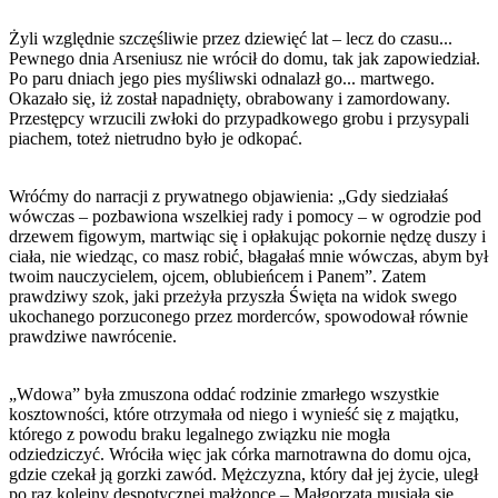
Żyli względnie szczęśliwie przez dziewięć lat – lecz do czasu...
Pewnego dnia Arseniusz nie wrócił do domu, tak jak zapowiedział.
Po paru dniach jego pies myśliwski odnalazł go... martwego.
Okazało się, iż został napadnięty, obrabowany i zamordowany.
Przestępcy wrzucili zwłoki do przypadkowego grobu i przysypali
piachem, toteż nietrudno było je odkopać.
Wróćmy do narracji z prywatnego objawienia: „Gdy siedziałaś
wówczas – pozbawiona wszelkiej rady i pomocy – w ogrodzie pod
drzewem figowym, martwiąc się i opłakując pokornie nędzę duszy i
ciała, nie wiedząc, co masz robić, błagałaś mnie wówczas, abym był
twoim nauczycielem, ojcem, oblubieńcem i Panem”. Zatem
prawdziwy szok, jaki przeżyła przyszła Święta na widok swego
ukochanego porzuconego przez morderców, spowodował równie
prawdziwe nawrócenie.
„Wdowa” była zmuszona oddać rodzinie zmarłego wszystkie
kosztowności, które otrzymała od niego i wynieść się z majątku,
którego z powodu braku legalnego związku nie mogła
odziedziczyć. Wróciła więc jak córka marnotrawna do domu ojca,
gdzie czekał ją gorzki zawód. Mężczyzna, który dał jej życie, uległ
po raz kolejny despotycznej małżonce – Małgorzata musiała się