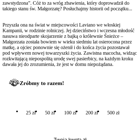
zawstydzona”. Cóż to za wróg zbawienia, który doprowadził do
takiego stanu św. Małgorzatę? Posłuchajmy historii od początku...
Przyszła ona na świat w miejscowości Laviano we włoskiej
Kampanii, w rodzinie rolniczej. Jej dzieciństwo i wczesna młodość
nasuwa nieodparte skojarzenie z bajką o królewnie Śnieżce –
Małgorzata została bowiem w wieku siedmiu lat osierocona przez
matkę, a ojciec ponownie się ożenił i do końca życia pozostawał
pod wpływem nowej towarzyszki życia. Zawistna macocha, widząc
rozkwitającą niepospolitą urodę swej pasierbicy, na każdym kroku
dawała jej do zrozumienia, że jest w domu niepożądana.
Zróbmy to razem!
25 zł
50 zł
100 zł
200 zł
500 zł