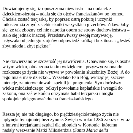
Dowiadujemy się, iż opuszczona niewiasta – na dodatek z
dzieckiem-sierotą – udała się do ojców franciszkanów po pomoc.
Chciała zostać tercjarką, by poprzez ostrą pokutę i uczynki
miłosierdzia zmyć z siebie skutki wszystkich grzechów. Zdawałoby
się, że tak zbożny cel nie napotka oporu ze strony duchowieństwa –
stało się jednak inaczej. Przedstawiwszy swoją motywację,
usłyszała od jednego z ojców odpowiedź krótką i bezlitosną: „Jesteś
zbyt młoda i zbyt piękna”.
Nie dowierzano w szczerość jej nawrócenia. Obawiano się, iż osoba
w tym wieku, obdarzona takim wdziękiem i przyzwyczajona do
rozkosznego życia nie wytrwa w powołaniu służebnicy Bożej. A do
tego miała małe dziecko... Wszelako Pan Bóg, widząc jej szczere
intencje, zainterweniował i spełnił jej pragnienia. Syn dorósłszy
wieku młodzieńczego, odkrył powołanie kapłańskie i wstąpił do
zakonu, ona zaś w końcu otrzymała habit tercjarski i mogła
spokojnie pielęgnować ducha franciszkańskiego.
Reszta jej nie tak długiego, bo pięćdziesięcioletniego życia nie
upłynęła bynajmniej bezczynnie. Święta w roku 1286 założyła wraz
z innymi tercjarkami szpital dla ubogich w Kortonie, któremu
nadały wezwanie Matki Miłosierdzia (
Santa Maria della