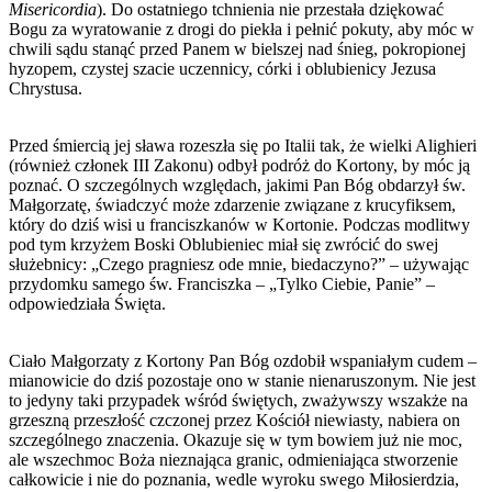
Misericordia
). Do ostatniego tchnienia nie przestała dziękować
Bogu za wyratowanie z drogi do piekła i pełnić pokuty, aby móc w
chwili sądu stanąć przed Panem w bielszej nad śnieg, pokropionej
hyzopem, czystej szacie uczennicy, córki i oblubienicy Jezusa
Chrystusa.
Przed śmiercią jej sława rozeszła się po Italii tak, że wielki Alighieri
(również członek III Zakonu) odbył podróż do Kortony, by móc ją
poznać. O szczególnych względach, jakimi Pan Bóg obdarzył św.
Małgorzatę, świadczyć może zdarzenie związane z krucyfiksem,
który do dziś wisi u franciszkanów w Kortonie. Podczas modlitwy
pod tym krzyżem Boski Oblubieniec miał się zwrócić do swej
służebnicy: „Czego pragniesz ode mnie, biedaczyno?” – używając
przydomku samego św. Franciszka – „Tylko Ciebie, Panie” –
odpowiedziała Święta.
Ciało Małgorzaty z Kortony Pan Bóg ozdobił wspaniałym cudem –
mianowicie do dziś pozostaje ono w stanie nienaruszonym. Nie jest
to jedyny taki przypadek wśród świętych, zważywszy wszakże na
grzeszną przeszłość czczonej przez Kościół niewiasty, nabiera on
szczególnego znaczenia. Okazuje się w tym bowiem już nie moc,
ale wszechmoc Boża nieznająca granic, odmieniająca stworzenie
całkowicie i nie do poznania, wedle wyroku swego Miłosierdzia,