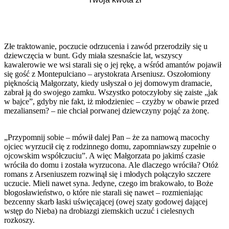
Złe traktowanie, poczucie odrzucenia i zawód przerodziły się u
dziewczęcia w bunt. Gdy miała szesnaście lat, wszyscy
kawalerowie we wsi starali się o jej rękę, a wśród amantów pojawił
się gość z Montepulciano – arystokrata Arseniusz. Oszołomiony
pięknością Małgorzaty, kiedy usłyszał o jej domowym dramacie,
zabrał ją do swojego zamku. Wszystko potoczyłoby się zaiste „jak
w bajce”, gdyby nie fakt, iż młodzieniec – czyżby w obawie przed
mezaliansem? – nie chciał porwanej dziewczyny pojąć za żonę.
„Przypomnij sobie – mówił dalej Pan – że za namową macochy
ojciec wyrzucił cię z rodzinnego domu, zapomniawszy zupełnie o
ojcowskim współczuciu”. A więc Małgorzata po jakimś czasie
wróciła do domu i została wyrzucona. Ale dlaczego wróciła? Otóż
romans z Arseniuszem rozwinął się i młodych połączyło szczere
uczucie. Mieli nawet syna. Jedyne, czego im brakowało, to Boże
błogosławieństwo, o które nie starali się nawet – rozmieniając
bezcenny skarb łaski uświęcającej (owej szaty godowej dającej
wstęp do Nieba) na drobiazgi ziemskich uczuć i cielesnych
rozkoszy.