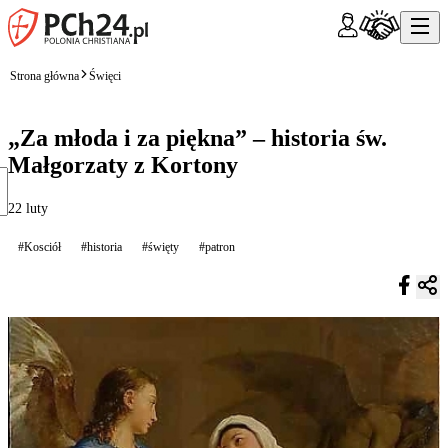
Strona główna
Święci
„Za młoda i za piękna” – historia św.
Małgorzaty z Kortony
22 luty
#Kosciół
#historia
#święty
#patron