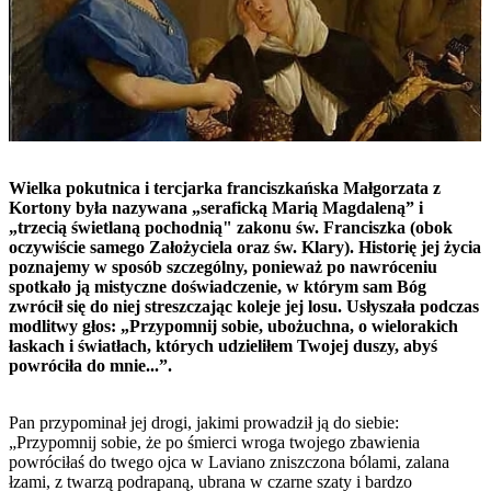
Wielka pokutnica i tercjarka franciszkańska Małgorzata z
Kortony była nazywana „seraficką Marią Magdaleną” i
„trzecią świetlaną pochodnią" zakonu św. Franciszka (obok
oczywiście samego Założyciela oraz św. Klary). Historię jej życia
poznajemy w sposób szczególny, ponieważ po nawróceniu
spotkało ją mistyczne doświadczenie, w którym sam Bóg
zwrócił się do niej streszczając koleje jej losu. Usłyszała podczas
modlitwy głos: „Przypomnij sobie, ubożuchna, o wielorakich
łaskach i światłach, których udzieliłem Twojej duszy, abyś
powróciła do mnie...”.
Pan przypominał jej drogi, jakimi prowadził ją do siebie:
„Przypomnij sobie, że po śmierci wroga twojego zbawienia
powróciłaś do twego ojca w Laviano zniszczona bólami, zalana
łzami, z twarzą podrapaną, ubrana w czarne szaty i bardzo