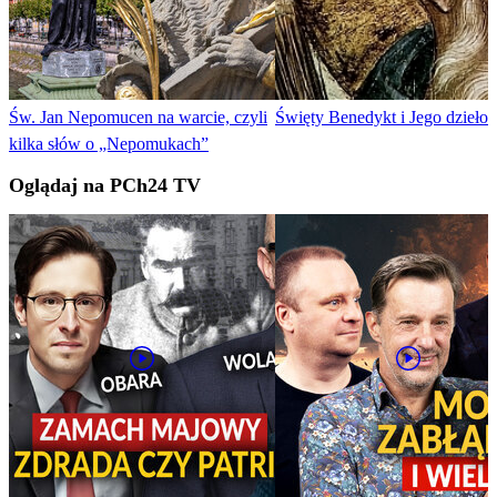
Św. Jan Nepomucen na warcie, czyli
Święty Benedykt i Jego dzieło
kilka słów o „Nepomukach”
Oglądaj na PCh24 TV