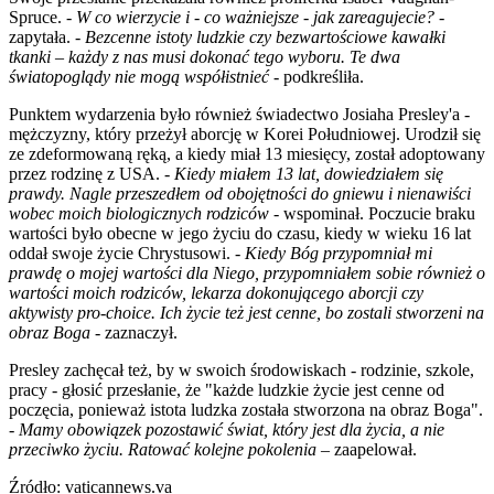
Spruce. -
W co wierzycie i - co ważniejsze - jak zareagujecie?
-
zapytała. -
Bezcenne istoty ludzkie czy bezwartościowe kawałki
tkanki – każdy z nas musi dokonać tego wyboru. Te dwa
światopoglądy nie mogą współistnieć
- podkreśliła.
Punktem wydarzenia było również świadectwo Josiaha Presley'a -
mężczyzny, który przeżył aborcję w Korei Południowej. Urodził się
ze zdeformowaną ręką, a kiedy miał 13 miesięcy, został adoptowany
przez rodzinę z USA. -
Kiedy miałem 13 lat, dowiedziałem się
prawdy. Nagle przeszedłem od obojętności do gniewu i nienawiści
wobec moich biologicznych rodziców
- wspominał. Poczucie braku
wartości było obecne w jego życiu do czasu, kiedy w wieku 16 lat
oddał swoje życie Chrystusowi. -
Kiedy Bóg przypomniał mi
prawdę o mojej wartości dla Niego, przypomniałem sobie również o
wartości moich rodziców, lekarza dokonującego aborcji czy
aktywisty pro-choice. Ich życie też jest cenne, bo zostali stworzeni na
obraz Boga
- zaznaczył.
Presley zachęcał też, by w swoich środowiskach - rodzinie, szkole,
pracy - głosić przesłanie, że "każde ludzkie życie jest cenne od
poczęcia, ponieważ istota ludzka została stworzona na obraz Boga".
-
Mamy obowiązek pozostawić świat, który jest dla życia, a nie
przeciwko życiu. Ratować kolejne pokolenia
– zaapelował.
Źródło: vaticannews.va