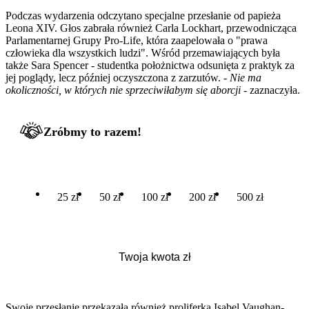
Podczas wydarzenia odczytano specjalne przesłanie od papieża
Leona XIV. Głos zabrała również Carla Lockhart, przewodnicząca
Parlamentarnej Grupy Pro-Life, która zaapelowała o "prawa
człowieka dla wszystkich ludzi". Wśród przemawiających była
także Sara Spencer - studentka położnictwa odsunięta z praktyk za
jej poglądy, lecz później oczyszczona z zarzutów. -
Nie ma
okoliczności, w których nie sprzeciwiłabym się aborcji
- zaznaczyła.
Zróbmy to razem!
25 zł
50 zł
100 zł
200 zł
500 zł
Swoje przesłanie przekazała również proliferka Isabel Vaughan-