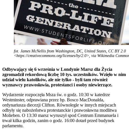
fot. James McNellis from Washington, DC, United States, CC BY 2.0
<https://creativecommons.org/licenses/by/2.0>, via Wikimedia Commo
Odbywający się 6 września w Londynie Marsz dla Życia
zgromadził rekordową liczbę 10 tys. uczestników. Wzięło w nim
udział wielu katolików, ale nie tylko - byli tam również
wyznawcy prawosławia, protestanci i osoby niewierzące.
Wydarzenie rozpoczęła Msza św. o godz. 10:30 w katedrze
Westminster, odprawiana przez bp. Bosco MacDonalda,
ordynariusza diecezji Clifton. Równolegle w innych miejscach
odbyły się nabożeństwa protestanckie i prawosławna modlitwa
Molieben. O 13:30 marsz wyruszył spod Centrum Emmanuela i
trwał kilka godzin, zanim o godz. 16:00 dotarł przed budynek
parlamentu.