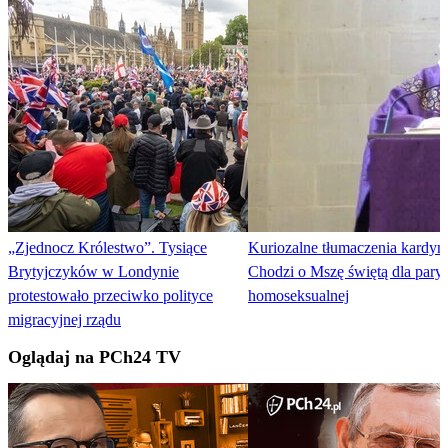
„Zjednocz Królestwo”. Tysiące
Kuriozalne tłumaczenia kardyna
Brytyjczyków w Londynie
Chodzi o Mszę świętą dla pary
protestowało przeciwko polityce
homoseksualnej
migracyjnej rządu
Oglądaj na PCh24 TV