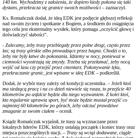
140 km. Wychodzimy z założenia, że dopiero kiedy pokona się taki
dystans, przekracza się granice swoich możliwości
– zaznaczył.
Ks. Romańczuk dodał, że ideą EDK jest podjęcie głębszej refleksji
nad swoim życiem i spotkanie z Bogiem, a środkiem do osiągnięcia
tego celu jest ekstremalny wysiłek, który pomaga „oczyścić głowę i
doświadczyć słabości”.
- Zalecamy, żeby trasy przebiegały przez polne drogi, często przez
las; są trasy górskie albo prowadzące przez bagna. Chodzi o to,
żeby nie były łatwe do pokonania. Idziemy w nocy, ponieważ w
ciemności wyostrzają się zmysły. Trzeba się przełamać, żeby nocą
wejść od lasu czy przejść przez cmentarz. Pokonywanie lęku,
przekraczanie granic, jest wpisane w ideę EDK
– podkreślił.
Dodał, że wybór trasy zależy od kondycji uczestnika. –
Jeżeli ktoś
ma siedzącą pracę i na co dzień niewiele się rusza, to przejście 40
kilometrów po asfalcie będzie dla niego wyzwaniem. Z kolei ktoś,
kto regularnie uprawia sport, być może będzie musiał przejść co
najmniej 60 kilometrów po górach, żeby odczuć prawdziwe
zmaganie ze swoim ciałem
– ocenił.
Ksiądz Romańczuk wyjaśnił, że trasy są wyznaczane przez
lokalnych liderów EDK, którzy ustalają początek i koniec trasy oraz
miejsca poszczególnych stacji. –
Trasy są wciąż dodawane, ciągle