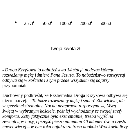
25 zł
50 zł
100 zł
200 zł
500 zł
-
Droga Krzyżowa to nabożeństwo 14 stacji, podczas którego
rozważamy mękę i śmierć Pana Jezusa. To nabożeństwo zazwyczaj
odbywa się w kościele i z tym przede wszystkim się kojarzy
–
przypomniał.
Duchowny podkreślił, że Ekstremalna Droga Krzyżowa odbywa się
nieco inaczej. –
Tu także rozważamy mękę i śmierć Zbawiciela, ale
w sposób ekstremalny. Nocna przeprawa rozpoczyna się Mszą
świętą w wybranym kościele, później wychodzimy ze swojej strefy
komfortu. Żeby faktycznie było ekstremalnie, trzeba wyjść na
zewnątrz, w nocy, i przejść pieszo minimum 40 kilometrów, a często
nawet więcej – w tym roku najdłuższa trasa dookoła Wrocławia liczy