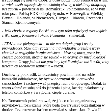
też zapisują się kolejne osoby. Z doświadczeń poprzednich lat wiem,
że wiele osób zapisuje się na ostatnią chwilę, a niektórzy dołączają
bez zapisu
– powiedział ks. Romańczuk. Poinformował, że w tym
roku poza Polską EDK odbędą się m.in. w Norwegii, w Wielkiej
Brytanii, Holandii, w Niemczech, Hiszpanii, Irlandii, Czechach i
Stanach Zjednoczonych.
-
Jeśli chodzi o regiony Polski, to w tym roku najwięcej tras wyjdzie
z Warszawy, Krakowa i okolic Poznania
– stwierdził.
-
EDK to nie pielgrzymka – tu nie ma dużych grup i osoby
prowadzącej. Stawiamy raczej na indywidualne przejście trasy,
chociaż ze względów bezpieczeństwa – idzie się nocą, przez las,
czasem poboczem, można się zgubić – zalecamy, by mieć jakiegoś
kompana. Grupy jednak nie powinny być liczniejsze niż 5 osób, żeby
uczestnicy zachowali skupienie
– radził.
Duchowny podkreślił, że uczestnicy powinni mieć na sobie
kamizelki odblaskowe, by być widocznymi dla kierowców
samochodów i zachowywać przepisy ruchu drogowego. Dodał, że
warto zabrać ze sobą coś do jedzenia i picia, latarkę, naładowany
telefon komórkowy i wygodne, ciepłe ubranie.
Ks. Romańczuk poinformował, że jak co roku organizatorzy
przygotowali rozważania, które będą towarzyszyć uczestnikom w
drodze. Tegorocznym hasłem rozważań są słowa Jana Pawła II: