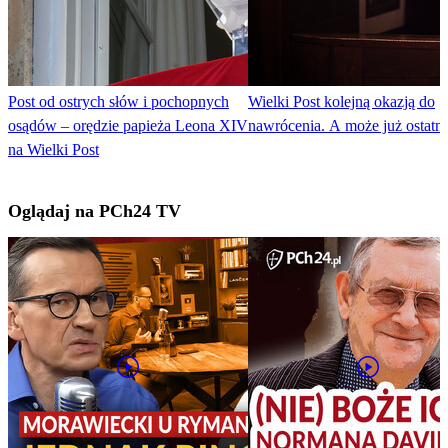
Post od ostrych słów i pochopnych
Wielki Post kolejną okazją do
osądów – orędzie papieża Leona XIV
nawrócenia. A może już ostatni
na Wielki Post
Oglądaj na PCh24 TV