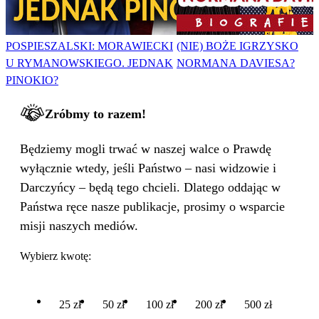
POSPIESZALSKI: MORAWIECKI
(NIE) BOŻE IGRZYSKO
U RYMANOWSKIEGO. JEDNAK
NORMANA DAVIESA?
PINOKIO?
Zróbmy to razem!
Będziemy mogli trwać w naszej walce o Prawdę
wyłącznie wtedy, jeśli Państwo – nasi widzowie i
Darczyńcy – będą tego chcieli. Dlatego oddając w
Państwa ręce nasze publikacje, prosimy o wsparcie
misji naszych mediów.
Wybierz kwotę:
25 zł
50 zł
100 zł
200 zł
500 zł