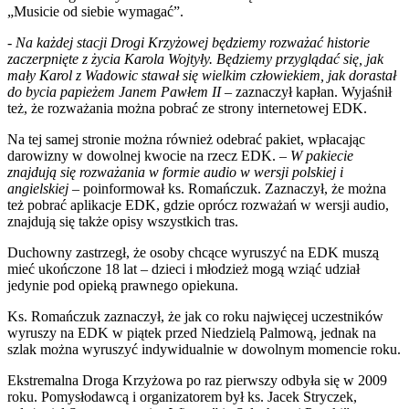
„Musicie od siebie wymagać”.
-
Na każdej stacji Drogi Krzyżowej będziemy rozważać historie
zaczerpnięte z życia Karola Wojtyły. Będziemy przyglądać się, jak
mały Karol z Wadowic stawał się wielkim człowiekiem, jak dorastał
do bycia papieżem Janem Pawłem II
– zaznaczył kapłan. Wyjaśnił
też, że rozważania można pobrać ze strony internetowej EDK.
Na tej samej stronie można również odebrać pakiet, wpłacając
darowizny w dowolnej kwocie na rzecz EDK. –
W pakiecie
znajdują się rozważania w formie audio w wersji polskiej i
angielskiej
– poinformował ks. Romańczuk. Zaznaczył, że można
też pobrać aplikacje EDK, gdzie oprócz rozważań w wersji audio,
znajdują się także opisy wszystkich tras.
Duchowny zastrzegł, że osoby chcące wyruszyć na EDK muszą
mieć ukończone 18 lat – dzieci i młodzież mogą wziąć udział
jedynie pod opieką prawnego opiekuna.
Ks. Romańczuk zaznaczył, że jak co roku najwięcej uczestników
wyruszy na EDK w piątek przed Niedzielą Palmową, jednak na
szlak można wyruszyć indywidualnie w dowolnym momencie roku.
Ekstremalna Droga Krzyżowa po raz pierwszy odbyła się w 2009
roku. Pomysłodawcą i organizatorem był ks. Jacek Stryczek,