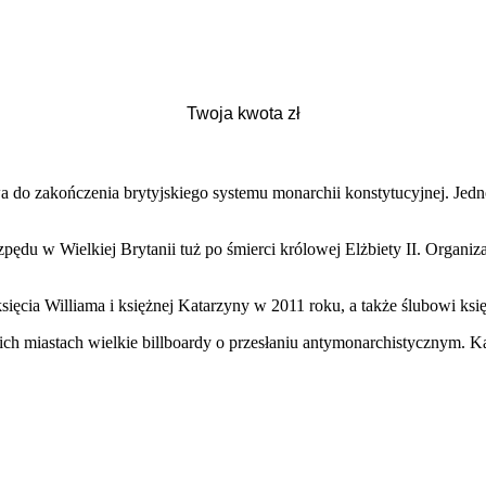
wa do zakończenia brytyjskiego systemu monarchii konstytucyjnej. Jed
pędu w Wielkiej Brytanii tuż po śmierci królowej Elżbiety II. Organ
ięcia Williama i księżnej Katarzyny w 2011 roku, a także ślubowi ks
jskich miastach wielkie billboardy o przesłaniu antymonarchistycznym