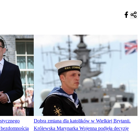
istycznego
Dobra zmiana dla katolików w Wielkiej Brytanii.
z bezdomnością
Królewska Marynarka Wojenna podjęła decyzję