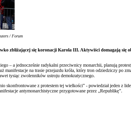
uters / Forum
o zbliżającej się koronacji Karola III. Aktywiści domagają się o
ego – a jednocześnie radykalni przeciwnicy monarchii, planują protes
już manifestacje na trasie przejazdu króla, który tron odziedziczy po 
nawet tysiąc zwolenników ustroju demokratycznego.
io skonfrontowane z protestem tej wielkości” - powiedział jeden z li
manifestacje antymonarchistyczne przygotowane przez „Republikę”.