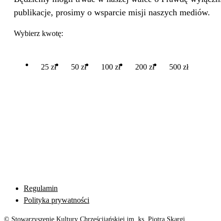
publikacje, prosimy o wsparcie misji naszych mediów.
Wybierz kwotę:
25 zł
50 zł
100 zł
200 zł
500 zł
Regulamin
Polityka prywatności
© Stowarzyszenie Kultury Chrześcijańskiej im. ks. Piotra Skargi