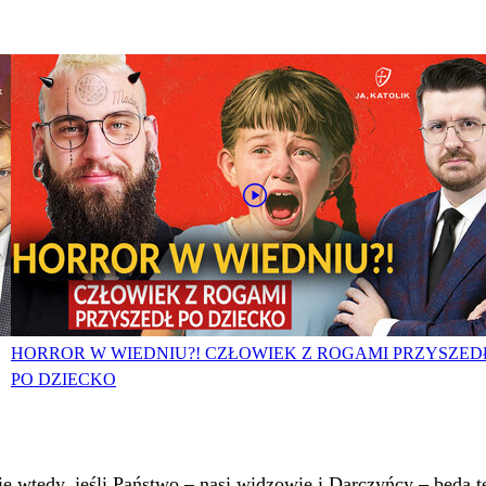
HORROR W WIEDNIU?! CZŁOWIEK Z ROGAMI PRZYSZED
PO DZIECKO
 wtedy, jeśli Państwo – nasi widzowie i Darczyńcy – będą te