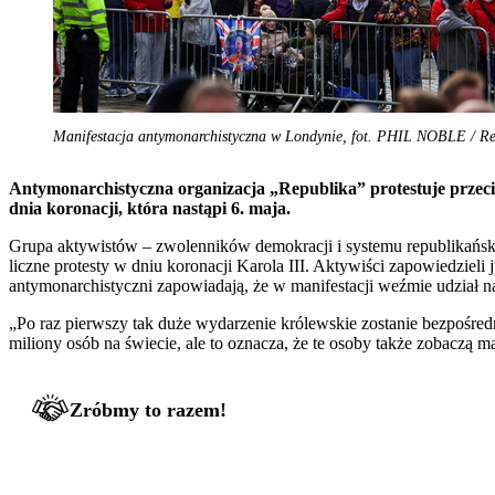
Manifestacja antymonarchistyczna w Londynie, fot. PHIL NOBLE / Re
Antymonarchistyczna organizacja „Republika” protestuje przeciwk
dnia koronacji, która nastąpi 6. maja.
Grupa aktywistów – zwolenników demokracji i systemu republikański
liczne protesty w dniu koronacji Karola III. Aktywiści zapowiedzieli 
antymonarchistyczni zapowiadają, że w manifestacji weźmie udział 
„Po raz pierwszy tak duże wydarzenie królewskie zostanie bezpośredn
miliony osób na świecie, ale to oznacza, że te osoby także zobaczą 
Zróbmy to razem!