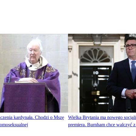
aczenia kardynała. Chodzi o Mszę
Wielka Brytania ma nowego socjal
homoseksualnej
premiera. Burnham chce walczyć 