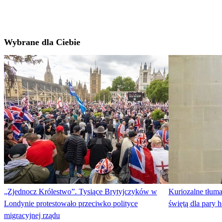
Wybrane dla Ciebie
„Zjednocz Królestwo”. Tysiące Brytyjczyków w
Kuriozalne tłum
Londynie protestowało przeciwko polityce
świętą dla pary 
migracyjnej rządu