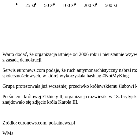
25 zł
50 zł
100 zł
200 zł
500 zł
Warto dodać, że organizacja istnieje od 2006 roku i nieustannie wzy
z zasadą demokracji.
Serwis euronews.com podaje, że ruch antymonarchistyczny nabrał roz
społecznościowych, w której wykorzystała hashtag #NotMyKing.
Grupa protestowała już wcześniej przeciwko królewskiemu ślubowi ks
Po śmierci królowej Elżbiety II, organizacja rozwiesiła w 18. bryty
znajdowało się zdjęcie króla Karola III.
Źródło: euronews.com, polsatnews.pl
WMa