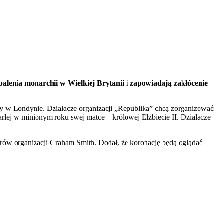
balenia monarchii w Wielkiej Brytanii i zapowiadają zakłócenie
ty w Londynie. Działacze organizacji „Republika” chcą zorganizować
zmarłej w minionym roku swej matce – królowej Elżbiecie II. Działacze
derów organizacji Graham Smith. Dodał, że koronację będą oglądać