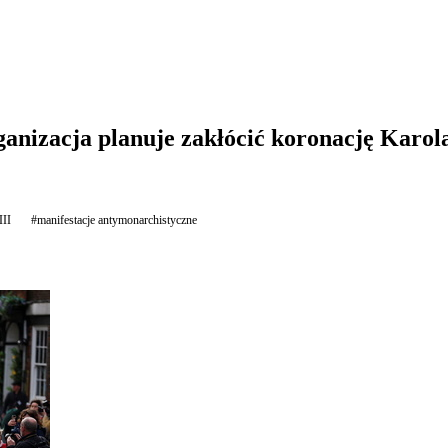
anizacja planuje zakłócić koronację Karola
III
#manifestacje antymonarchistyczne