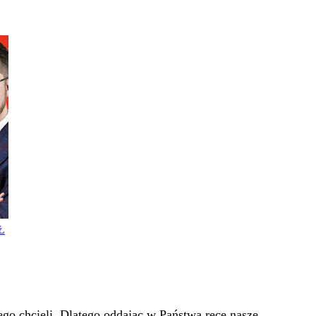
Ł
go chcieli. Dlatego oddając w Państwa ręce nasze