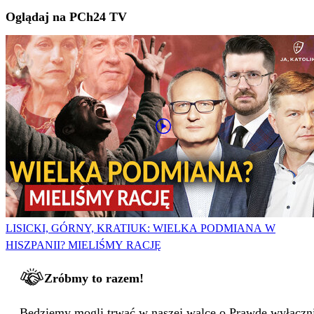
Oglądaj na PCh24 TV
LISICKI, GÓRNY, KRATIUK: WIELKA PODMIANA W
HISZPANII? MIELIŚMY RACJĘ
Zróbmy to razem!
Będziemy mogli trwać w naszej walce o Prawdę wyłącznie