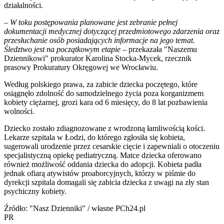
działalności.
–
W toku postępowania planowane jest zebranie pełnej
dokumentacji medycznej dotyczącej przedmiotowego zdarzenia oraz
przesłuchanie osób posiadających informacje na jego temat.
Śledztwo jest na początkowym etapie
– przekazała "Naszemu
Dziennikowi" prokurator Karolina Stocka-Mycek, rzecznik
prasowy Prokuratury Okręgowej we Wrocławiu.
Według polskiego prawa, za zabicie dziecka poczętego, które
osiągnęło zdolność do samodzielnego życia poza korganizmem
kobiety ciężarnej, grozi kara od 6 miesięcy, do 8 lat pozbawienia
wolności.
Dziecko zostało zdiagnozowane z wrodzoną łamliwością kości.
Lekarze szpitala w Łodzi, do którego zgłosiła się kobieta,
sugerowali urodzenie przez cesarskie cięcie i zapewniali o otoczeniu
specjalistyczną opiekę pediatryczną. Matce dziecka oferowano
również możliwość oddania dziecka do adopcji. Kobieta padła
jednak ofiarą atywistów proaborcyjnych, którzy w piśmie do
dyrekcji szpitala domagali się zabicia dziecka z uwagi na zły stan
psychiczny kobiety.
Źródło: "Nasz Dzienniki" / własne PCh24.pl
PR