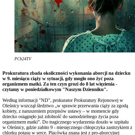
PCh24TV
Prokuratura zbada okoliczności wykonania aborcji na dziecku
w 9. miesiącu ciąży w sytuacji, gdy mogło ono żyć poza
organizmem matki. Za ten czyn grozi do 8 lat więzienia -
czytamy w poniedziałkowym "Naszym Dzienniku".
Według informacji "ND", prokurator Prokuratury Rejonowej w
Oleśnicy wszczął śledztwo „w sprawie przerwania ciąży za zgodą
kobiety, z naruszeniem przepisów ustawy – w momencie gdy
dziecko osiągnęło już zdolność do samodzielnego życia poza
organizmem matki”. Do tragicznego wydarzenia doszło w szpitalu
w Oleśnicy, gdzie zabito 9 - miesięcznego chłopczyka zastrzykiem z
chlorku potasu w serce. Placówka znana jest z pro-aborcyjnej