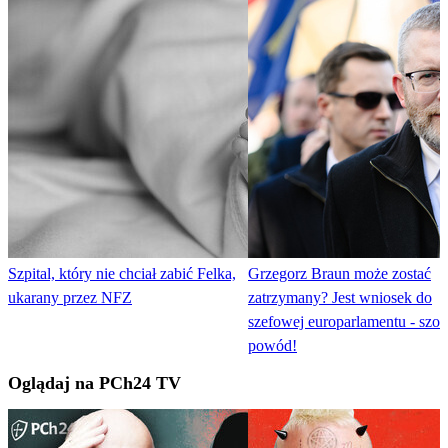
Szpital, który nie chciał zabić Felka,
Grzegorz Braun może zostać
ukarany przez NFZ
zatrzymany? Jest wniosek do
szefowej europarlamentu - szo
powód!
Oglądaj na PCh24 TV