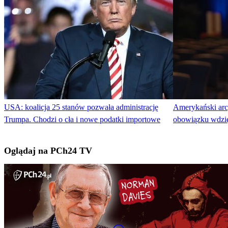
USA: koalicja 25 stanów pozwała administrację
Amerykański arc
Trumpa. Chodzi o cła i nowe podatki importowe
obowiązku wdzi
Oglądaj na PCh24 TV