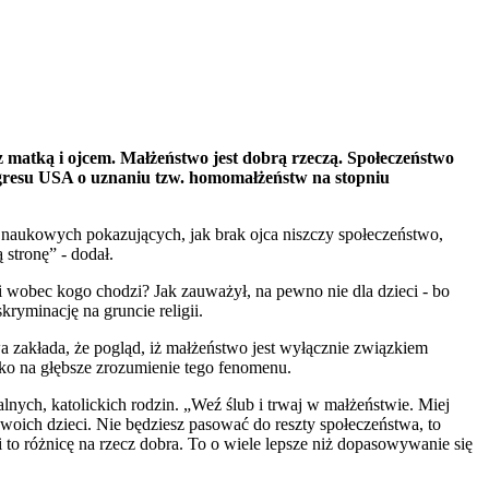
z matką i ojcem. Małżeństwo jest dobrą rzeczą. Społeczeństwo
ongresu USA o uznaniu tzw. homomałżeństw na stopniu
h naukowych pokazujących, jak brak ojca niszczy społeczeństwo,
stronę” - dodał.
i wobec kogo chodzi? Jak zauważył, na pewno nie dla dzieci - bo
ryminację na gruncie religii.
a zakłada, że pogląd, iż małżeństwo jest wyłącznie związkiem
ylko na głębsze zrozumienie tego fenomenu.
lnych, katolickich rodzin. „Weź ślub i trwaj w małżeństwie. Miej
swoich dzieci. Nie będziesz pasować do reszty społeczeństwa, to
i to różnicę na rzecz dobra. To o wiele lepsze niż dopasowywanie się