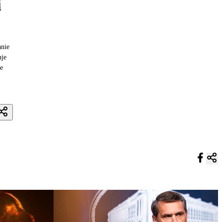
i
anie
uje
e