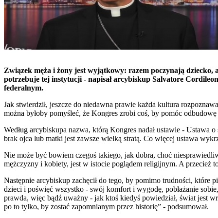
Związek męża i żony jest wyjątkowy: razem poczynają dziecko, a
potrzebuje tej instytucji - napisał arcybiskup Salvatore Cordi
federalnym.
Jak stwierdził, jeszcze do niedawna prawie każda kultura rozpoznaw
można byłoby pomyśleć, że Kongres zrobi coś, by pomóc odbudowę r
Według arcybiskupa nazwa, którą Kongres nadał ustawie - Ustawa o s
brak ojca lub matki jest zawsze wielką stratą. Co więcej ustawa wykr
Nie może być bowiem czegoś takiego, jak dobra, choć niesprawiedliw
mężczyzny i kobiety, jest w istocie poglądem religijnym. A przecież 
Następnie arcybiskup zachęcił do tego, by pomimo trudności, które pi
dzieci i poświęć wszystko - swój komfort i wygodę, pobłażanie sobie,
prawda, więc bądź uważny - jak ktoś kiedyś powiedział, świat jest wr
po to tylko, by zostać zapomnianym przez historię” - podsumował.