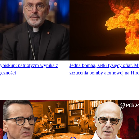
ybiskup: patriotyzm wynika z
Jedna bomba, setki tysięcy ofiar. Mi
ęczności
zrzucenia bomby atomowej na Hir