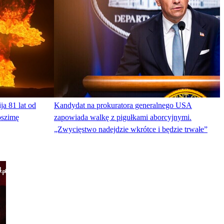
ja 81 lat od
Kandydat na prokuratora generalnego USA
oszimę
zapowiada walkę z pigułkami aborcyjnymi.
„Zwycięstwo nadejdzie wkrótce i będzie trwałe”