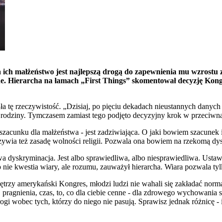
 ich małżeństwo jest najlepszą drogą do zapewnienia mu wzrostu 
leone. Hierarcha na łamach „First Things” skomentował decyzję K
ała tę rzeczywistość. „Dzisiaj, po pięciu dekadach nieustannych danyc
odziny. Tymczasem zamiast tego podjęto decyzyjny krok w przeciwną 
zacunku dla małżeństwa - jest zadziwiająca. O jaki bowiem szacunek 
zywia też zasadę wolności religii. Pozwala ona bowiem na rzekomą dysk
a dyskryminacja. Jest albo sprawiedliwa, albo niesprawiedliwa. Ustaw
to nie kwestia wiary, ale rozumu, zauważył hierarcha. Wiara pozwala t
ętrzy amerykański Kongres, młodzi ludzi nie wahali się zakładać norma
 pragnienia, czas, to, co dla ciebie cenne - dla zdrowego wychowania 
ogi wobec tych, którzy do niego nie pasują. Sprawisz jednak różnicę - 