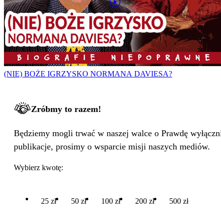
(NIE) BOŻE IGRZYSKO NORMANA DAVIESA?
Zróbmy to razem!
Będziemy mogli trwać w naszej walce o Prawdę wyłącznie
publikacje, prosimy o wsparcie misji naszych mediów.
Wybierz kwotę:
25 zł
50 zł
100 zł
200 zł
500 zł