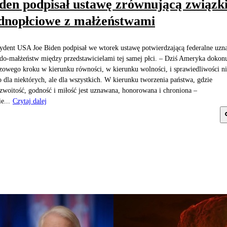
den podpisał ustawę zrównującą związk
dnopłciowe z małżeństwami
ydent USA Joe Biden podpisał we wtorek ustawę potwierdzającą federalne uzn
do-małżeństw między przedstawicielami tej samej płci. – Dziś Ameryka dokon
zowego kroku w kierunku równości, w kierunku wolności, i sprawiedliwości ni
o dla niektórych, ale dla wszystkich. W kierunku tworzenia państwa, gdzie
zwoitość, godność i miłość jest uznawana, honorowana i chroniona –
e...
Czytaj dalej