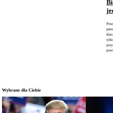
Bi
je
Prez
pseu
kluc
tylk
przy
powi
Wybrane dla Ciebie