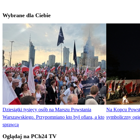
Wybrane dla Ciebie
Dziesiątki tysięcy osób na Marszu Powstania
Na Kopcu Powst
Warszawskiego. Przypomniano kto był ofiarą, a kto
symboliczny ogi
sprawcą
Oglądaj na PCh24 TV