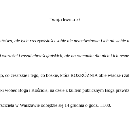
aństwa, ale tych rzeczywistości sobie nie przeciwstawia i ich od siebie
wartości i zasad chrześcijańskich, ale na szacunku dla nich i ich resp
go, co cesarskie i tego, co boskie, która ROZRÓŻNIA obie władze i za
ki wobec Boga i Kościoła, na czele z kultem publicznym Boga prawdziw
rzciciela w Warszawie odbędzie się 14 grudnia o godz. 11.00.