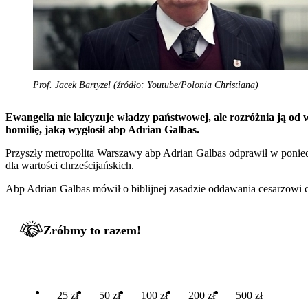
Prof. Jacek Bartyzel (źródło: Youtube/Polonia Christiana)
Ewangelia nie laicyzuje władzy państwowej, ale rozróżnia ją od
homilię, jaką wygłosił abp Adrian Galbas.
Przyszły metropolita Warszawy abp Adrian Galbas odprawił w ponied
dla wartości chrześcijańskich.
Abp Adrian Galbas mówił o biblijnej zasadzie oddawania cesarzowi c
Zróbmy to razem!
25 zł
50 zł
100 zł
200 zł
500 zł