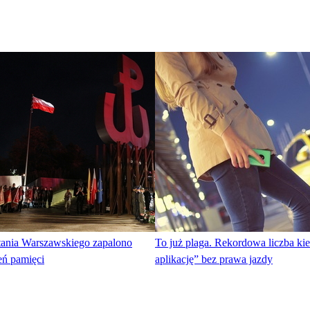
ania Warszawskiego zapalono
To już plaga. Rekordowa liczba k
eń pamięci
aplikację” bez prawa jazdy