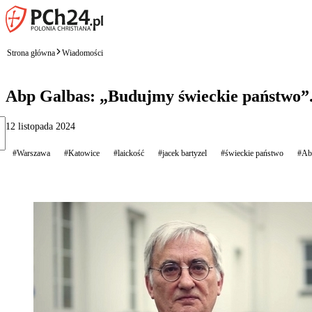
Strona główna
Wiadomości
Abp Galbas: „Budujmy świeckie państwo”.
12 listopada 2024
#Warszawa
#Katowice
#laickość
#jacek bartyzel
#świeckie państwo
#Ab