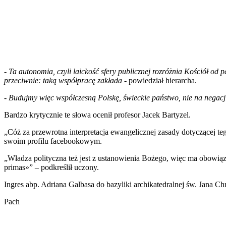
-
Ta autonomia, czyli laickość sfery publicznej rozróżnia Kościół od p
przeciwnie: taką współpracę zakłada
- powiedział hierarcha.
-
Budujmy więc współczesną Polskę, świeckie państwo, nie na negacji 
Bardzo krytycznie te słowa ocenił profesor Jacek Bartyzel.
„Cóż za przewrotna interpretacja ewangelicznej zasady dotyczącej te
swoim profilu facebookowym.
„Władza polityczna też jest z ustanowienia Bożego, więc ma obowiąz
primas»” – podkreślił uczony.
Ingres abp. Adriana Galbasa do bazyliki archikatedralnej św. Jana Ch
Pach